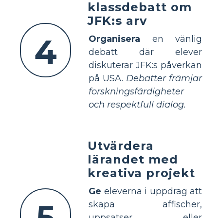
klassdebatt om
JFK:s arv
4
Organisera
en vänlig
debatt där elever
diskuterar JFK:s påverkan
på USA.
Debatter främjar
forskningsfärdigheter
och respektfull dialog.
Utvärdera
lärandet med
kreativa projekt
Ge
eleverna i uppdrag att
5
skapa affischer,
uppsatser eller