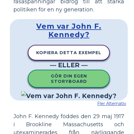
rasaspänningar bidrog till att stärka
politiken för en ny generation.
Vem var John F.
Kennedy?
KOPIERA DETTA EXEMPEL
— ELLER —
GÖR DIN EGEN
STORYBOARD
Fler Alternativ
John F. Kennedy föddes den 29 maj 1917
i Brookline Massachusetts och
utexaminerades från närliggande