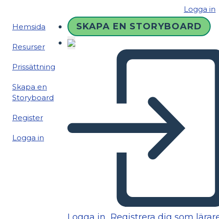
Logga in
SKAPA EN STORYBOARD
Hemsida
Resurser
Prissättning
Skapa en
Storyboard
Register
Logga in
Logga in
Registrera dig som lärar