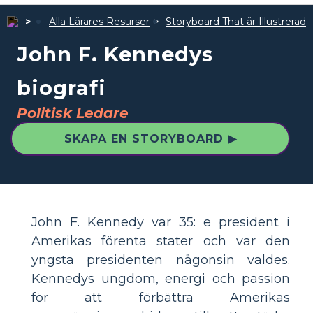
Alla Lärares Resurser
Storyboard That är Illustrerad
John F. Kennedys
biografi
Politisk Ledare
SKAPA EN STORYBOARD ▶
John F. Kennedy var 35: e president i
Amerikas förenta stater och var den
yngsta presidenten någonsin valdes.
Kennedys ungdom, energi och passion
för att förbättra Amerikas