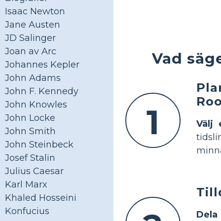
Isaac Newton
Jane Austen
JD Salinger
Joan av Arc
Vad säg
Johannes Kepler
John Adams
Pla
John F. Kennedy
Roo
John Knowles
1
John Locke
Välj 
John Smith
tidsl
John Steinbeck
minna
Josef Stalin
Julius Caesar
Karl Marx
Til
Khaled Hosseini
Konfucius
Dela