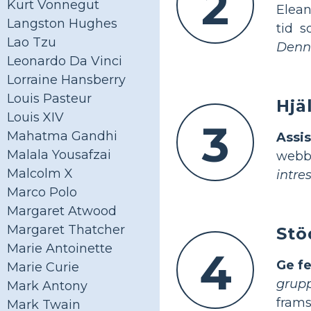
2
Kurt Vonnegut
Elean
Langston Hughes
tid s
Lao Tzu
Denna
Leonardo Da Vinci
Lorraine Hansberry
Louis Pasteur
Hjä
Louis XIV
3
Mahatma Gandhi
Assi
Malala Yousafzai
webb
Malcolm X
intre
Marco Polo
Margaret Atwood
Margaret Thatcher
Stö
Marie Antoinette
4
Ge f
Marie Curie
grup
Mark Antony
frams
Mark Twain