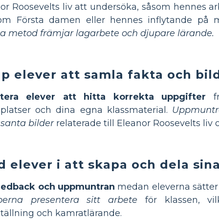
or Roosevelts liv att undersöka, såsom hennes 
om Första damen eller hennes inflytande på mä
 metod främjar lagarbete och djupare lärande.
lp elever att samla fakta och bil
stera elever att hitta korrekta uppgifter
fr
platser och dina egna klassmaterial.
Uppmuntr
ssanta bilder
relaterade till Eleanor Roosevelts liv 
d elever i att skapa och dela sin
eedback och uppmuntran
medan eleverna sätter 
perna presentera sitt arbete
för klassen, vil
tällning och kamratlärande.