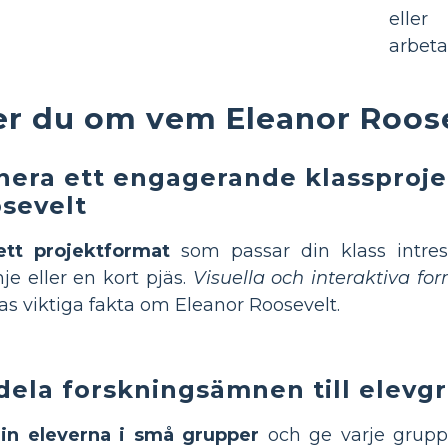
eller
arbetar
er du om vem Eleanor Roose
nera ett engagerande klassproj
sevelt
ett projektformat
som passar din klass intres
inje eller en kort pjäs.
Visuella och interaktiva fo
s viktiga fakta om Eleanor Roosevelt.
ldela forskningsämnen till elevg
 in eleverna i små grupper
och ge varje grupp