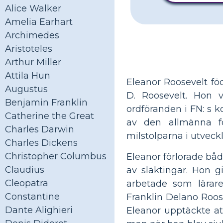
Alice Walker
Amelia Earhart
Archimedes
Aristoteles
Arthur Miller
Attila Hun
Eleanor Roosevelt fö
Augustus
D. Roosevelt. Hon 
Benjamin Franklin
ordföranden i FN: s 
Catherine the Great
av den allmänna fö
Charles Darwin
milstolparna i utveck
Charles Dickens
Christopher Columbus
Eleanor förlorade bå
Claudius
av släktingar. Hon 
Cleopatra
arbetade som lärare
Constantine
Franklin Delano Roos
Dante Alighieri
Eleanor upptäckte att