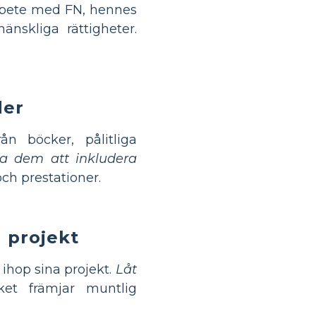
arbete med FN, hennes
nskliga rättigheter.
der
ån böcker, pålitliga
a dem att inkludera
och prestationer.
a projekt
ihop sina projekt.
Låt
ket främjar muntlig