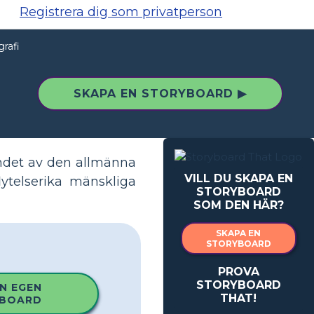
Registrera dig som privatperson
rafi
SKAPA EN STORYBOARD ▶
ndet av den allmänna
VILL DU SKAPA EN
lytelserika mänskliga
STORYBOARD
SOM DEN HÄR?
SKAPA EN
STORYBOARD
PROVA
STORYBOARD
N EGEN
THAT!
BOARD