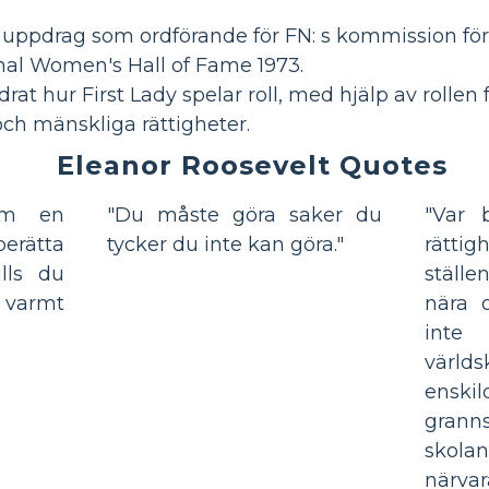
uppdrag som ordförande för FN: s kommission för 
onal Women's Hall of Fame 1973.
rat hur First Lady spelar roll, med hjälp av rollen 
 och mänskliga rättigheter.
Eleanor Roosevelt Quotes
om en
"Du måste göra saker du
"Var 
berätta
tycker du inte kan göra."
rättig
lls du
ställ
varmt
nära 
int
världs
ensk
gran
skolan
närvar