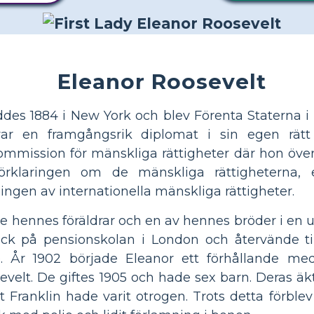
Eleanor Roosevelt
ddes 1884 i New York och blev Förenta Staterna i
var en framgångsrik diplomat i sin egen rätt
kommission för mänskliga rättigheter där hon öv
rklaringen om de mänskliga rättigheterna, 
lingen av internationella mänskliga rättigheter.
de hennes föräldrar och en av hennes bröder i en 
gick på pensionskolan i London och återvände ti
. År 1902 började Eleanor ett förhållande me
evelt. De giftes 1905 och hade sex barn. Deras äk
 Franklin hade varit otrogen. Trots detta förblev