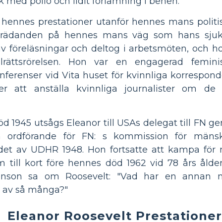
 med polio och lidit förlamning i benen.
 hennes prestationer utanför hennes mans politisk
mträdanden på hennes mans väg som hans sjuk
gav föreläsningar och deltog i arbetsmöten, och 
ilrättsrörelsen. Hon var en engagerad femin
ferenser vid Vita huset för kvinnliga korrespond
r att anställa kvinnliga journalister om de vi
d 1945 utsågs Eleanor till USAs delegat till FN g
ordförande för FN: s kommission för mänskl
et av UDHR 1948. Hon fortsatte att kampa för m
m till kort före hennes död 1962 vid 78 års ålde
evenson sa om Roosevelt: "Vad har en annan 
n av så många?"
Eleanor Roosevelt Prestationer