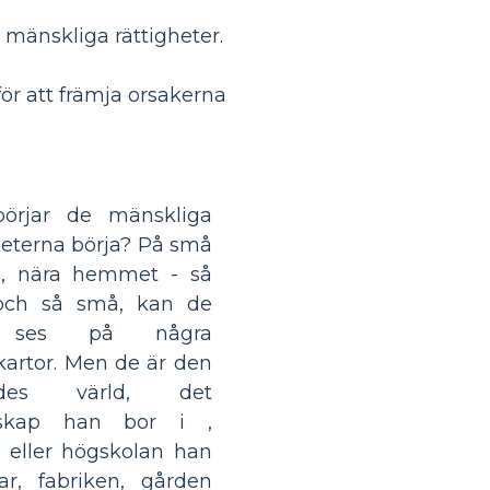
mänskliga rättigheter.
för att främja orsakerna
börjar de mänskliga
heterna börja? På små
en, nära hemmet - så
och så små, kan de
e ses på några
kartor. Men de är den
ildes värld, det
nskap han bor i ,
 eller högskolan han
ar, fabriken, gården