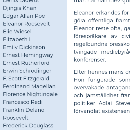
Denis Diderot
man när han blev sjuk
Djingis Khan
Eleanor erkändes för
Edgar Allan Poe
göra offentliga fra
Eleanor Roosevelt
Eleanor reste ofta, 
Elie Wiesel
förespråkare av civ
Elizabeth I
regelbundna presskon
Emily Dickinson
tvingade mediebyråe
Ernest Hemingway
konferenser.
Ernest Rutherford
Erwin Schrodinger
Efter hennes mans dö
F. Scott Fitzgerald
Hon fungerade som 
Ferdinand Magellan
övervakade antagand
Florence Nightingale
och jämställdhet fra
Francesco Redi
politiker Adlai St
Franklin Delano
förvandlat existense
Roosevelt
Frederick Douglass