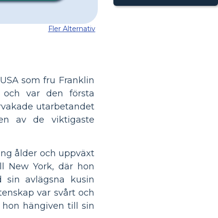
Fler Alternativ
 USA som fru Franklin
 och var den första
ervakade utarbetandet
en av de viktigaste
ung ålder och uppväxt
ll New York, där hon
d sin avlägsna kusin
tenskap var svårt och
 hon hängiven till sin