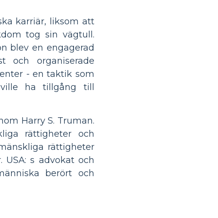
a karriär, liksom att
dom tog sin vägtull.
hon blev en engagerad
ist och organiserade
enter - en taktik som
lle ha tillgång till
enom Harry S. Truman.
iga rättigheter och
änskliga rättigheter
r. USA: s advokat och
människa berört och