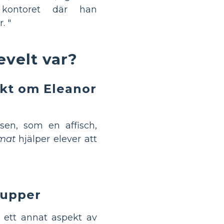
 kontoret där han
. "
velt var?
ekt om Eleanor
sen, som en affisch,
rmat
hjälper elever att
rupper
 ett annat aspekt av