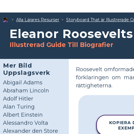
Alla Lärares Resurser
Storyboard That är Illustrerade G
Eleanor Roosevelts
Illustrerad Guide Till Biografier
Mer Bild
Roosevelt omformade
Uppslagsverk
förklaringen om mäns
Abigail Adams
rättigheterna.
Abraham Lincoln
Adolf Hitler
Alan Turing
Albert Einstein
Alessandro Volta
KOPIERA
EXEM
Alexander den Store