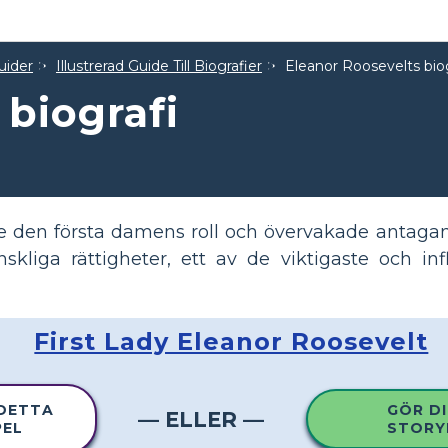
uider
Illustrerad Guide Till Biografier
Eleanor Roosevelts biog
 biografi
 den första damens roll och övervakade antaga
kliga rättigheter, ett av de viktigaste och inf
First Lady Eleanor Roosevelt
 DETTA
GÖR DI
— ELLER —
PEL
STORY