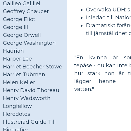
Galileo Gallilei
Övervaka UDH: s 
Geoffrey Chaucer
Inledad till Nati
George Eliot
Dramatiskt föränd
George III
till jämställdhet
George Orwell
George Washington
Hadrian
"En kvinna är s
Harper Lee
tepåse - du kan inte 
Harriet Beecher Stowe
hur stark hon är ti
Harriet Tubman
lägger henne i 
Helen Keller
vatten."
Henry David Thoreau
Henry Wadsworth
Longfellow
Herodotos
Illustrerad Guide Till
Biografier