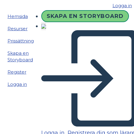
Logga in
SKAPA EN STORYBOARD
Hemsida
Resurser
Prissättning
Skapa en
Storyboard
Register
Logga in
Logga in
Registrera dig som lärar