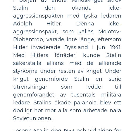
Stalin den ökända icke-
aggressionspakten med tyska ledaren
Adolph Hitler. Denna icke-
aggressionspakt, som kallas Molotov-
Ribbentrop, varade inte länge, eftersom
Hitler invaderade Ryssland i juni 1941.
Med Hitlers förräderi kunde Stalin
säkerställa allians med de allierade
styrkorna under resten av kriget. Under
kriget genomförde Stalin en serie
utrensningar som ledde till
genomförandet av tusentals militära
ledare. Stalins ökade paranoia blev ett
dödligt hot mot alla som arbetade nära
Sovjetunionen.
Joseph Stalin dog 1953 och vid tiden för