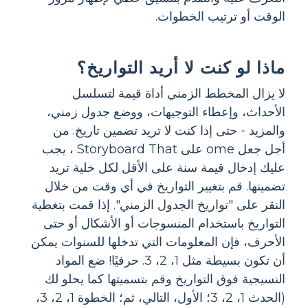
الوقت أو ترتيب الخطوات.
ماذا لو كنت لا أريد التواريخ؟
لا يزال المخطط الزمني أداة قيمة لتسلسل
الأحداث، وإعطاء التوجيهات، ووضع جدول زمني،
والمزيد - حتى إذا كنت لا تريد تضمين تاريخ. من
أجل جعل ome على Storyboard That ، يجب
عليك إدخال قيمة سنة على الأقل لكل خلية تريد
تضمينها. قم بتغيير التواريخ في أي وقت من خلال
النقر على "تواريخ الجدول الزمني". إذا قمت بتغطية
التواريخ باستخدام المنسوجات أو الأشكال أو حتى
الأحرف، فإن المعلومات التي تدخلها للسنوات يمكن
أن تكون بسيطة مثل 1، 2، 3. حرفيًا! ضع المواد
النسيجية فوق التواريخ وقم بتسميتها كما يحلو لك
(الحدث 1، 2، 3؛ الأول، التالي، ثم؛ الخطوة 1، 2، 3،