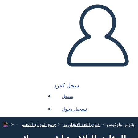
سجل كفرد
يسجل
تسجيل دخول
س وباثوس ولوغوس
فنون اللغة الانجليزية
جميع الموارد المعلم