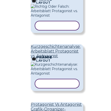
LAYOUT
VORLAGE KOPIEREN
Kurzgeschichtenanalyse:
Arbeitsblatt Protagonist
vs. Antagonist
PRÄMIE
LAYOUT
VORLAGE KOPIEREN
Protagonist Vs Antagonist
Grafik-Organizer-