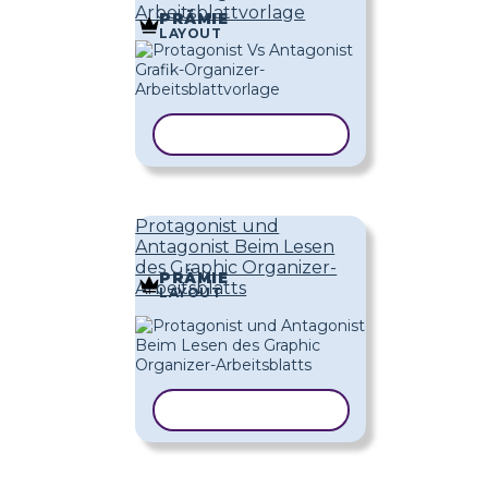
Arbeitsblattvorlage
PRÄMIE
LAYOUT
VORLAGE KOPIEREN
Protagonist und
Antagonist Beim Lesen
des Graphic Organizer-
PRÄMIE
Arbeitsblatts
LAYOUT
VORLAGE KOPIEREN