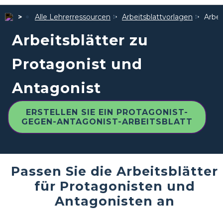
Alle Lehrerressourcen
Arbeitsblattvorlagen
Arbei
Arbeitsblätter zu
Protagonist und
Antagonist
ERSTELLEN SIE EIN PROTAGONIST-
GEGEN-ANTAGONIST-ARBEITSBLATT
Passen Sie die Arbeitsblätter
für Protagonisten und
Antagonisten an