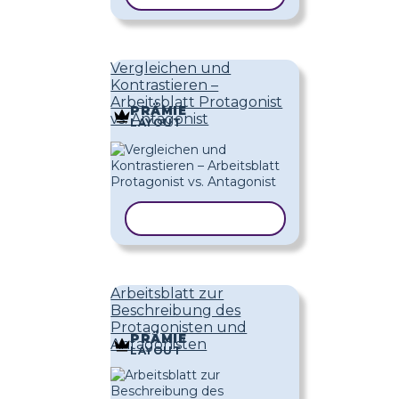
Vergleichen und
Kontrastieren –
Arbeitsblatt Protagonist
PRÄMIE
vs. Antagonist
LAYOUT
VORLAGE KOPIEREN
Arbeitsblatt zur
Beschreibung des
Protagonisten und
PRÄMIE
Antagonisten
LAYOUT