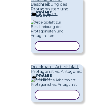
Beschreibung des
Protagonisten und
PRÄMIE
Antagonisten
LAYOUT
VORLAGE KOPIEREN
Druckbares Arbeitsblatt
Protagonist vs. Antagonist
PRÄMIE
LAYOUT
VORLAGE KOPIEREN