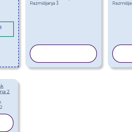
I
KOPIRAJ
PREDLOŽAK
P
ak
na 2
K