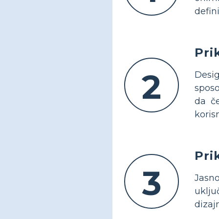
defin
Pri
2
Desig
sposo
da če
koris
Pri
3
Jasno
uklju
dizaj