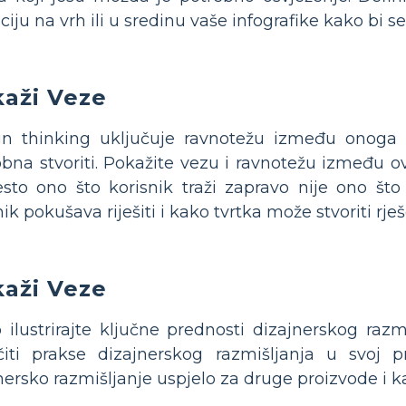
iciju na vrh ili u sredinu vaše infografike kako bi s
kaži Veze
n thinking uključuje ravnotežu između onoga št
bna stvoriti. Pokažite vezu i ravnotežu između ov
sto ono što korisnik traži zapravo nije ono što
nik pokušava riješiti i kako tvrtka može stvoriti rj
kaži Veze
 ilustrirajte ključne prednosti dizajnerskog razm
čiti prakse dizajnerskog razmišljanja u svoj p
nersko razmišljanje uspjelo za druge proizvode i k