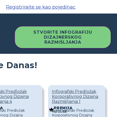
Registrirajte se kao pojedinac
STVORITE INFOGRAFIJU
DIZAJNERSKOG
RAZMIŠLJANJA
te Danas!
ski Predložak
Infografski Predložak
ivnog Dizajna
Korporativnog Dizajna
anja 4
Razmišljanja 1
JA
PREMIJA
IZGLED