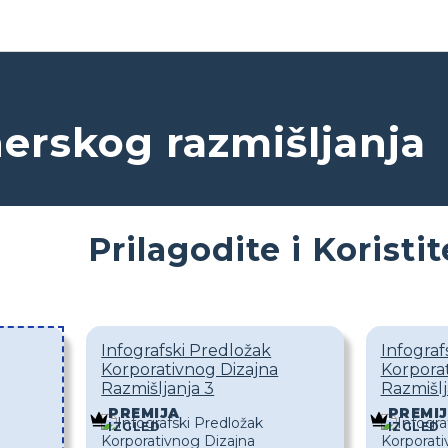
nerskog razmišljanja
Prilagodite i Koristi
Infografski Predložak
Infograf
Korporativnog Dizajna
Korporat
Razmišljanja 3
Razmišlj
PREMIJA
PREMI
IZGLED
IZGLED