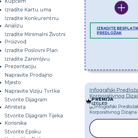
Kupcem
Izradite Kartu uma
Izradite Konkurentnu
Analizu
IZRADITE BESPLATN
PREDLOŽAK
Izradite Minimalni Životni
Proizvod
Izradite Poslovni Plan
Izradite Zanimljivu
Prezentaciju
Napravite Prodajno
Mjesto
Infografski Predlož
Napravite Viziju Tvrtke
Korporativnog Dizaj
PREMIJA
Stvorite Dijagram
IZGLED
Afiniteta
Stvorite Dijagram Tijeka
Korisnika
KOPIRAJ
Stvorite Epsku
PREDLOŽA