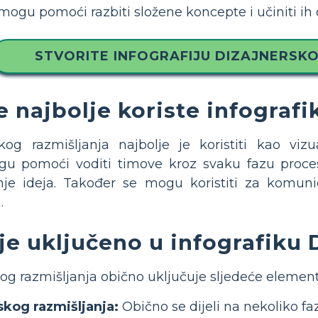
mogu pomoći razbiti složene koncepte i učiniti ih d
STVORITE INFOGRAFIJU DIZAJNERSK
e najbolje koriste infograf
rskog razmišljanja najbolje je koristiti kao v
gu pomoći voditi timove kroz svaku fazu procesa
anje ideja. Također se mogu koristiti za komuni
.
 je uključeno u infografiku
kog razmišljanja obično uključuje sljedeće element
skog razmišljanja:
Obično se dijeli na nekoliko faz