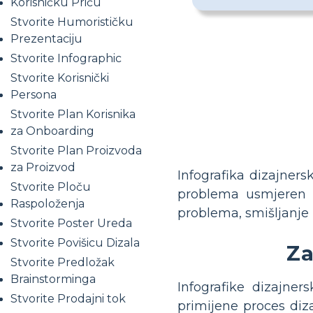
Korisničku Priču
Stvorite Humorističku
Prezentaciju
Stvorite Infographic
Stvorite Korisnički
Persona
Stvorite Plan Korisnika
za Onboarding
Stvorite Plan Proizvoda
za Proizvod
Infografika dizajners
Stvorite Ploču
problema usmjeren n
Raspoloženja
problema, smišljanje m
Stvorite Poster Ureda
Stvorite Povišicu Dizala
Za
Stvorite Predložak
Brainstorminga
Infografike dizajne
Stvorite Prodajni tok
primijene proces diza