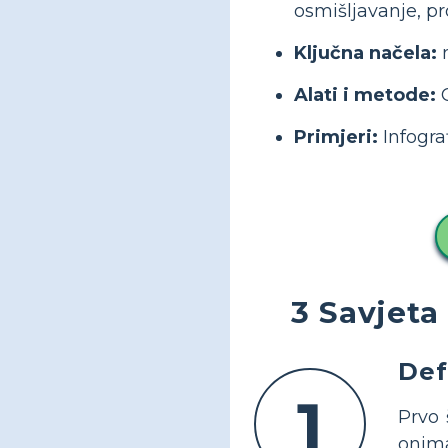
osmišljavanje, pro
Ključna načela:
m
Alati i metode:
O
Primjeri:
Infogra
3 Savjeta
Def
1
Prvo 
onima