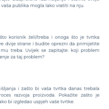
e vaša publika mogla lako vratiti na nju.
o korisnik želi/treba i onoga što je tvrtka
e dvije strane i budite oprezni da primijetite
 mu treba. Uvijek se zapitajte: koji problem
ešenje za taj problem?
išljanja i zašto bi vaša tvrtka danas trebala
roces razvoja proizvoda. Pokažite zašto je
ako bi izgledao uspjeh vaše tvrtke.