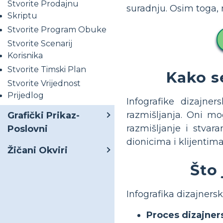
Stvorite Prodajnu
suradnju. Osim toga, 
Skriptu
Stvorite Program Obuke
Stvorite Scenarij
Korisnika
Stvorite Timski Plan
Kako s
Stvorite Vrijednost
Prijedlog
Infografike dizajne
razmišljanja. Oni mo
Grafički Prikaz-
razmišljanje i stvar
Poslovni
dionicima i klijentima
Žičani Okviri
Što
Infografika dizajners
Proces dizajner