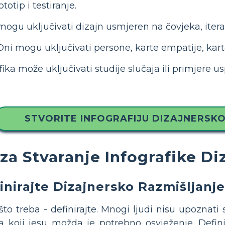
totip i testiranje.
ogu uključivati dizajn usmjeren na čovjeka, iterat
ni mogu uključivati persone, karte empatije, karte
fika može uključivati studije slučaja ili primjere u
STVORITE INFOGRAFIJU DIZAJNERSK
 za Stvaranje Infografike D
inirajte Dizajnersko Razmišljanje
što treba - definirajte. Mnogi ljudi nisu upoznati 
 koji jesu možda je potrebno osvježenje. Definir