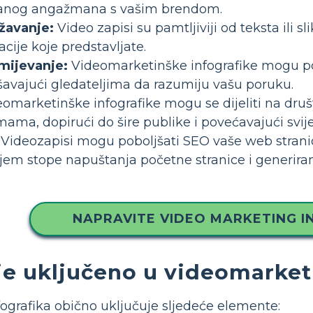
anog angažmana s vašim brendom.
žavanje:
Video zapisi su pamtljiviji od teksta ili s
cije koje predstavljate.
mijevanje:
Videomarketinške infografike mogu po
kšavajući gledateljima da razumiju vašu poruku.
omarketinške infografike mogu se dijeliti na dr
ama, dopirući do šire publike i povećavajući svije
Videozapisi mogu poboljšati SEO vaše web stra
njem stope napuštanja početne stranice i generira
NAPRAVITE VIDEO MARKETING I
je uključeno u videomarket
ografika obično uključuje sljedeće elemente: