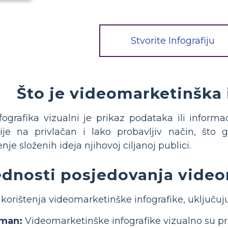
Stvorite Infografiju
Što je videomarketinška 
ografika vizualni je prikaz podataka ili informac
cije na privlačan i lako probavljiv način, što
je složenih ideja njihovoj ciljanoj publici.
ednosti posjedovanja video
 korištenja videomarketinške infografike, uključuju
man:
Videomarketinške infografike vizualno su pri