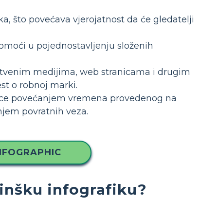
lika, što povećava vjerojatnost da će gledatelji
moći u pojednostavljenju složenih
uštvenim medijima, web stranicama i drugim
st o robnoj marki.
nice povećanjem vremena provedenog na
njem povratnih veza.
NFOGRAPHIC
inšku infografiku?