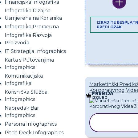
Financijska Infografika
Infografika Dizajna
Usmjerena na Korisnika
IZRADITE BESPLATN
Infografika Proračuna
PREDLOŽAK
Infografika Razvoja
Proizvoda
IT Strategija Infographics
Karta s Putovanjima
Infographics
Komunikacijska
Infografika
Marketinški Predlo
Korporativnog Vide
Korisnička Služba
PREMIJA
IZGLED
Infographics
Napredak Bar
Infographics
KOPIRAJ
Persona Infographics
PREDLOŽA
Pitch Deck Infographics