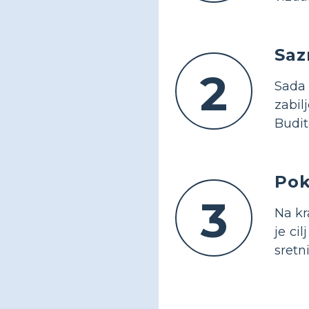
Saz
2
Sada 
zabil
Budit
Pok
3
Na kr
je ci
sretn