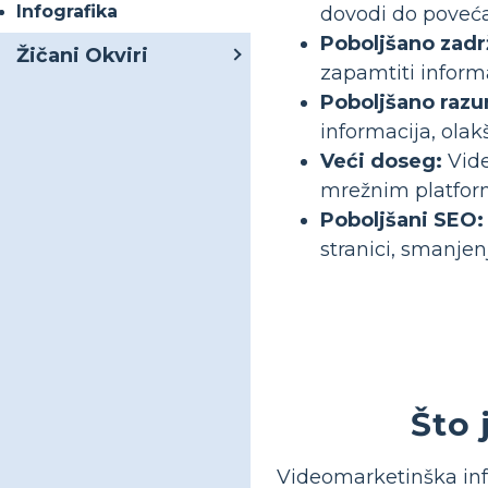
Infografika
dovodi do poveć
Poboljšano zadr
Žičani Okviri
zapamtiti informa
Poboljšano razu
informacija, ola
Veći doseg:
Vide
mrežnim platform
Poboljšani SEO:
stranici, smanje
Što 
Videomarketinška inf