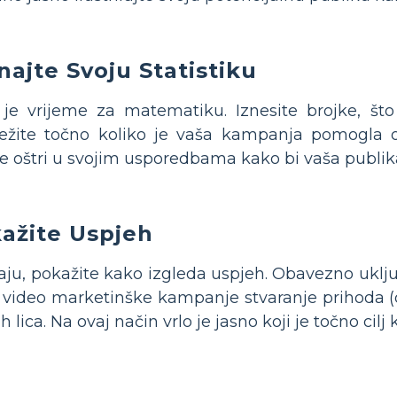
najte Svoju Statistiku
je vrijeme za matematiku. Iznesite brojke, što
ježite točno koliko je vaša kampanja pomogla odre
e oštri u svojim usporedbama kako bi vaša publika
ažite Uspjeh
aju, pokažite kako izgleda uspjeh. Obavezno uklju
lj video marketinške kampanje stvaranje prihoda (o
ih lica. Na ovaj način vrlo je jasno koji je točno cil