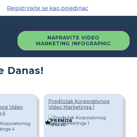
Registrirajte se kao pojedinac
NAPRAVITE VIDEO
MARKETING INFOGRAPHIC
te Danas!
Predložak Korporativnog
nog Video
Video Marketinga 1
 4
PREMIJA
IZGLED