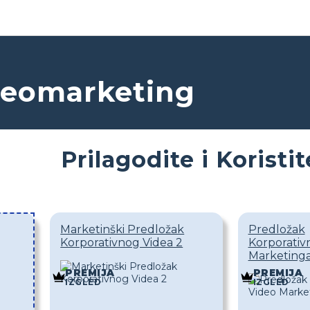
ideomarketing
Prilagodite i Koristi
Marketinški Predložak
Predložak
Korporativnog Videa 2
Korporativ
Marketinga
PREMIJA
PREMIJA
IZGLED
IZGLED