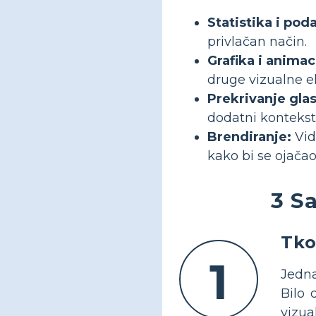
Statistika i poda
privlačan način.
Grafika i animac
druge vizualne e
Prekrivanje glasa
dodatni kontekst 
Brendiranje:
Vid
kako bi se ojačao
3 S
Tko
1
Jedna
Bilo 
vizua