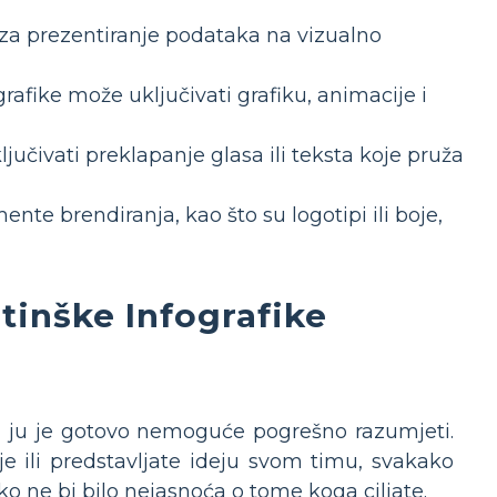
 za prezentiranje podataka na vizualno
fike može uključivati grafiku, animacije i
učivati preklapanje glasa ili teksta koje pruža
nte brendiranja, kao što su logotipi ili boje,
tinške Infografike
da ju je gotovo nemoguće pogrešno razumjeti.
 ili predstavljate ideju svom timu, svakako
ako ne bi bilo nejasnoća o tome koga ciljate.