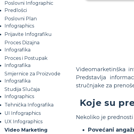
Poslovni Infographic
Predlošci
Poslovni Plan
Infographics
Prijavite Infografiku
Proces Dizajna
Infografika
Proces i Postupak
Infografika
Videomarketinška inf
Smjernice za Proizvode
Predstavlja informa
Infografika
stručnjake za prenošen
Studija Slučaja
Infographics
Koje su pr
Tehnička Infografika
UI Infographics
Nekoliko je prednosti
UX Infographics
Povećani angaž
Video Marketing