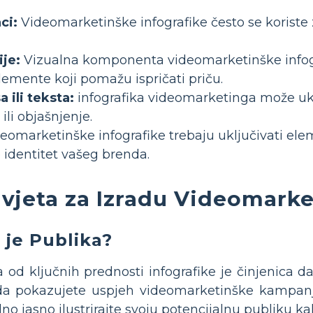
ci:
Videomarketinške infografike često se koriste
ije:
Vizualna komponenta videomarketinške infogra
lemente koji pomažu ispričati priču.
 ili teksta:
infografika videomarketinga može uklj
ili objašnjenje.
eomarketinške infografike trebaju uključivati eleme
 identitet vašeg brenda.
avjeta za Izradu Videomarke
 je Publika?
 od ključnih prednosti infografike je činjenica 
da pokazujete uspjeh videomarketinške kampanje
lno jasno ilustrirajte svoju potencijalnu publiku k