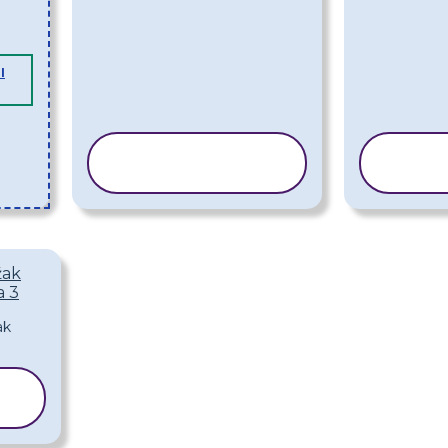
I
KOPIRAJ
KO
PREDLOŽAK
PRE
žak
a 3
K