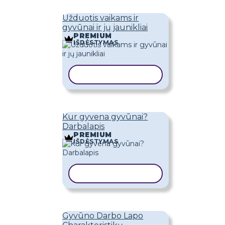
Užduotis vaikams ir
gyvūnai ir jų jaunikliai
PREMIUM
IŠDĖSTYMAS
KOPIJUOTI ŠABLONĄ
Kur gyvena gyvūnai?
Darbalapis
PREMIUM
IŠDĖSTYMAS
KOPIJUOTI ŠABLONĄ
Gyvūno Darbo Lapo