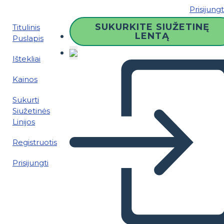
Prisijungt
SUKURKITE SIUŽETINĘ
Titulinis
LENTĄ
Puslapis
Ištekliai
Kainos
Sukurti
Siužetinės
Linijos
Registruotis
Prisijungti