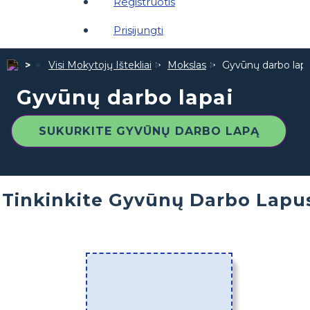
Registruotis
Prisijungti
Visi Mokytojų Ištekliai
Mokslas
Gyvūnų darbo lapa
Gyvūnų darbo lapai
SUKURKITE GYVŪNŲ DARBO LAPĄ
Tinkinkite Gyvūnų Darbo Lapu