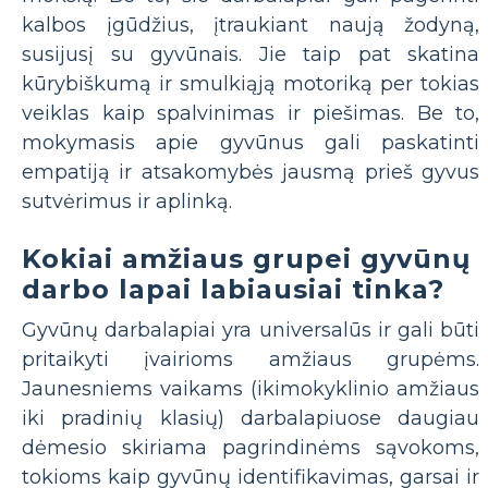
kalbos įgūdžius, įtraukiant naują žodyną,
susijusį su gyvūnais. Jie taip pat skatina
kūrybiškumą ir smulkiąją motoriką per tokias
veiklas kaip spalvinimas ir piešimas. Be to,
mokymasis apie gyvūnus gali paskatinti
empatiją ir atsakomybės jausmą prieš gyvus
sutvėrimus ir aplinką.
Kokiai amžiaus grupei gyvūnų
darbo lapai labiausiai tinka?
Gyvūnų darbalapiai yra universalūs ir gali būti
pritaikyti įvairioms amžiaus grupėms.
Jaunesniems vaikams (ikimokyklinio amžiaus
iki pradinių klasių) darbalapiuose daugiau
dėmesio skiriama pagrindinėms sąvokoms,
tokioms kaip gyvūnų identifikavimas, garsai ir