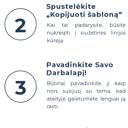
Spustelėkite
„Kopijuoti šabloną“
2
Kai tai padarysite, būsite
nukreipti į siužetinės linijos
kūrėją.
Pavadinkite Savo
Darbalapį!
3
Būtinai pavadinkite jį kaip
nors susijusį su tema, kad
ateityje galėtumėte lengvai ją
rasti.