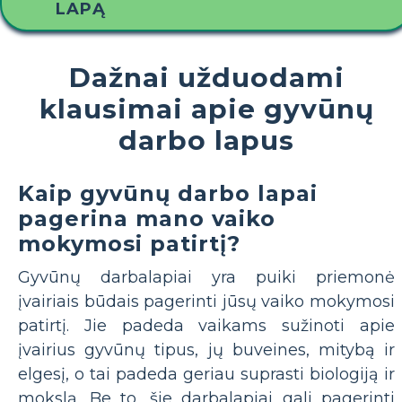
LAPĄ
Dažnai užduodami
klausimai apie gyvūnų
darbo lapus
Kaip gyvūnų darbo lapai
pagerina mano vaiko
mokymosi patirtį?
Gyvūnų darbalapiai yra puiki priemonė
įvairiais būdais pagerinti jūsų vaiko mokymosi
patirtį. Jie padeda vaikams sužinoti apie
įvairius gyvūnų tipus, jų buveines, mitybą ir
elgesį, o tai padeda geriau suprasti biologiją ir
mokslą. Be to, šie darbalapiai gali pagerinti