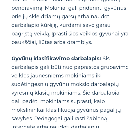
bendravimą. Mokiniai gali priderinti gyvūnus
prie jų skleidžiamų garsų arba naudoti
darbalapio kūrėją, kurdami savo garsu
pagrįstą veiklą. Įprasti šios veiklos gyvūnai yr
paukščiai, liūtas arba dramblys.
Gyvūnų klasifikavimo darbalapis:
Šis
darbalapis gali būti nuo paprastos grupavim
veiklos jaunesniems mokiniams iki
sudėtingesnių gyvūnų mokslo darbalapių
vyresnių klasių mokiniams. Šie darbalapiai
gali padėti mokiniams suprasti, kaip
mokslininkai klasifikuoja gyvūnus pagal jų
savybes. Pedagogai gali rasti šabloną
internete arba naudoti darbalapių