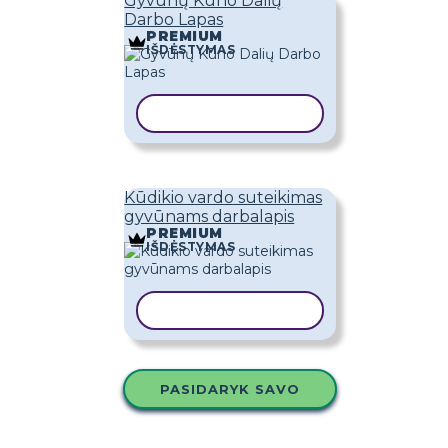
Gyvūnų Kūno Dalių
Darbo Lapas
PREMIUM
IŠDĖSTYMAS
KOPIJUOTI ŠABLONĄ
Kūdikio vardo suteikimas
gyvūnams darbalapis
PREMIUM
IŠDĖSTYMAS
KOPIJUOTI ŠABLONĄ
PASIDARYK SAVO