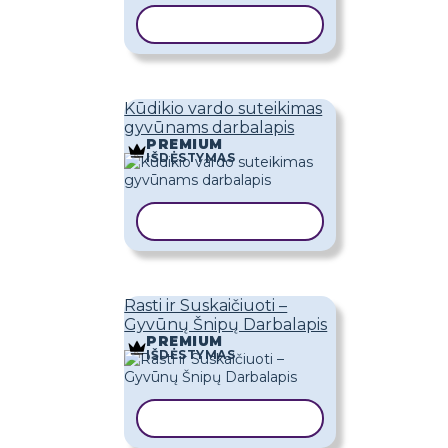
KOPIJUOTI ŠABLONĄ
Kūdikio vardo suteikimas
gyvūnams darbalapis
PREMIUM
IŠDĖSTYMAS
KOPIJUOTI ŠABLONĄ
Rasti ir Suskaičiuoti –
Gyvūnų Šnipų Darbalapis
PREMIUM
IŠDĖSTYMAS
KOPIJUOTI ŠABLONĄ