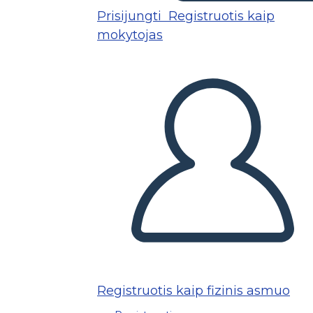
Prisijungti
Registruotis kaip
mokytojas
Registruotis kaip fizinis asmuo