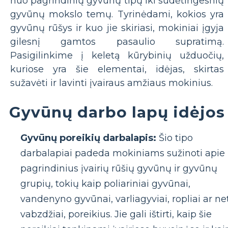
nuo ​​pagrindinių gyvūnų tipų iki sudėtingesnių
gyvūnų mokslo temų. Tyrinėdami, kokios yra
gyvūnų rūšys ir kuo jie skiriasi, mokiniai įgyja
gilesnį gamtos pasaulio supratimą.
Pasigilinkime į keletą kūrybinių užduočių,
kuriose yra šie elementai, idėjas, skirtas
sužavėti ir lavinti įvairaus amžiaus mokinius.
Gyvūnų darbo lapų idėjos
Gyvūnų poreikių darbalapis:
Šio tipo
darbalapiai padeda mokiniams sužinoti apie
pagrindinius įvairių rūšių gyvūnų ir gyvūnų
grupių, tokių kaip poliariniai gyvūnai,
vandenyno gyvūnai, varliagyviai, ropliai ar ne
vabzdžiai, poreikius. Jie gali ištirti, kaip šie