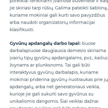
poreikiai tenkinami įvairiose buveinėse ir kai
jie skiriasi tarp rūšių. Galima pateikti šabloną,
kuriame mokiniai gali kurti savo pavyzdžius
arba naudoti organizatorių informacijai
klasifikuoti.
Gyvūnų apdangalų darbo lapai:
šiuose
darbalapiuose daugiausia dėmesio skiriama
įvairių tipų gyvūnų apdangalams, pvz., kailiui
žvynams ar plunksnoms. Tai gali būti
interaktyvus gyvūnų darbalapis, kuriame
mokiniai priderina gyvūnų nuotraukas prie jų
apdangalų, arba net generatoriaus veikla,
kurioje jie gali sukurti savo gyvūnus su
unikaliomis dangomis. Šiai veiklai dažnai