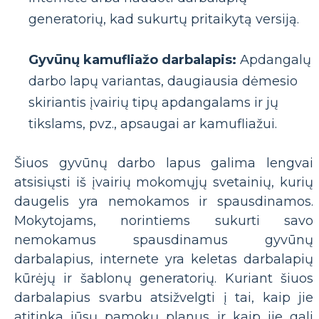
generatorių, kad sukurtų pritaikytą versiją.
Gyvūnų kamufliažo darbalapis:
Apdangalų
darbo lapų variantas, daugiausia dėmesio
skiriantis įvairių tipų apdangalams ir jų
tikslams, pvz., apsaugai ar kamufliažui.
Šiuos gyvūnų darbo lapus galima lengvai
atsisiųsti iš įvairių mokomųjų svetainių, kurių
daugelis yra nemokamos ir spausdinamos.
Mokytojams, norintiems sukurti savo
nemokamus spausdinamus gyvūnų
darbalapius, internete yra keletas darbalapių
kūrėjų ir šablonų generatorių. Kuriant šiuos
darbalapius svarbu atsižvelgti į tai, kaip jie
atitinka jūsų pamokų planus ir kaip jie gali