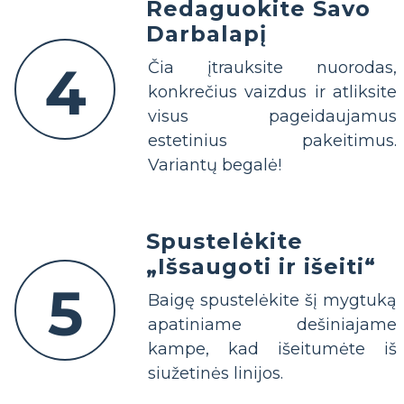
Redaguokite Savo
Darbalapį
4
Čia įtrauksite nuorodas,
konkrečius vaizdus ir atliksite
visus pageidaujamus
estetinius pakeitimus.
Variantų begalė!
Spustelėkite
„Išsaugoti ir išeiti“
5
Baigę spustelėkite šį mygtuką
apatiniame dešiniajame
kampe, kad išeitumėte iš
siužetinės linijos.