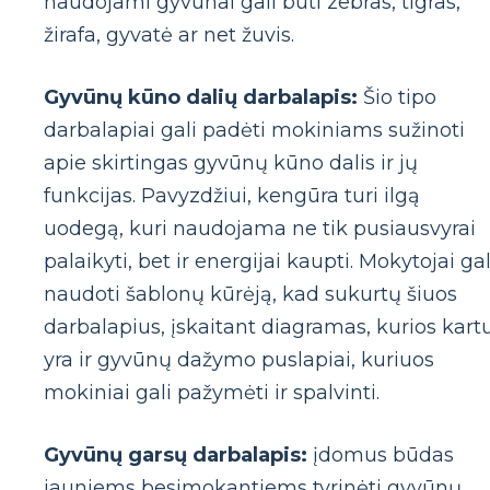
naudojami gyvūnai gali būti zebras, tigras,
žirafa, gyvatė ar net žuvis.
Gyvūnų kūno dalių darbalapis:
Šio tipo
darbalapiai gali padėti mokiniams sužinoti
apie skirtingas gyvūnų kūno dalis ir jų
funkcijas. Pavyzdžiui, kengūra turi ilgą
uodegą, kuri naudojama ne tik pusiausvyrai
palaikyti, bet ir energijai kaupti. Mokytojai gal
naudoti šablonų kūrėją, kad sukurtų šiuos
darbalapius, įskaitant diagramas, kurios kart
yra ir gyvūnų dažymo puslapiai, kuriuos
mokiniai gali pažymėti ir spalvinti.
Gyvūnų garsų darbalapis:
įdomus būdas
jauniems besimokantiems tyrinėti gyvūnų