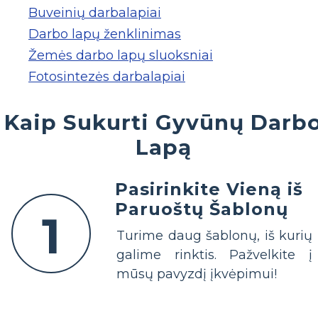
Buveinių darbalapiai
Darbo lapų ženklinimas
Žemės darbo lapų sluoksniai
Fotosintezės darbalapiai
Kaip Sukurti Gyvūnų Darb
Lapą
Pasirinkite Vieną iš
Paruoštų Šablonų
1
Turime daug šablonų, iš kurių
galime rinktis. Pažvelkite į
mūsų pavyzdį įkvėpimui!