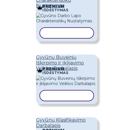
Charakteristikų
Nustatymas
PREMIUM
IŠDĖSTYMAS
KOPIJUOTI ŠABLONĄ
Gyvūnų Buveinių
Iškirpimo ir Įklijavimo
Veiklos Darbalapis
PREMIUM
IŠDĖSTYMAS
KOPIJUOTI ŠABLONĄ
Gyvūnų Klasifikavimo
Darbalapis