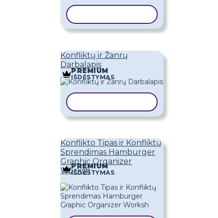
KOPIJUOTI ŠABLONĄ
Konfliktų ir Žanrų
Darbalapis
PREMIUM
IŠDĖSTYMAS
KOPIJUOTI ŠABLONĄ
Konflikto Tipas ir Konfliktų
Sprendimas Hamburger
Graphic Organizer
PREMIUM
Worksh
IŠDĖSTYMAS