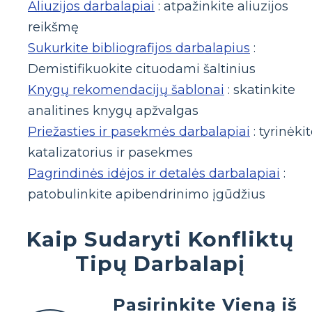
Aliuzijos darbalapiai
: atpažinkite aliuzijos
reikšmę
Sukurkite bibliografijos darbalapius
:
Demistifikuokite cituodami šaltinius
Knygų rekomendacijų šablonai
: skatinkite
analitines knygų apžvalgas
Priežasties ir pasekmės darbalapiai
: tyrinėki
katalizatorius ir pasekmes
Pagrindinės idėjos ir detalės darbalapiai
:
patobulinkite apibendrinimo įgūdžius
Kaip Sudaryti Konfliktų
Tipų Darbalapį
Pasirinkite Vieną iš