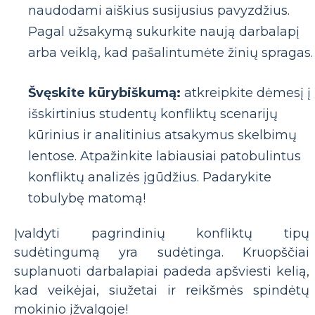
naudodami aiškius susijusius pavyzdžius.
Pagal užsakymą sukurkite naują darbalapį
arba veiklą, kad pašalintumėte žinių spragas.
Švęskite kūrybiškumą:
atkreipkite dėmesį į
išskirtinius studentų konfliktų scenarijų
kūrinius ir analitinius atsakymus skelbimų
lentose. Atpažinkite labiausiai patobulintus
konfliktų analizės įgūdžius. Padarykite
tobulybę matomą!
Įvaldyti pagrindinių konfliktų tipų
sudėtingumą yra sudėtinga. Kruopščiai
suplanuoti darbalapiai padeda apšviesti kelią,
kad veikėjai, siužetai ir reikšmės spindėtų
mokinio įžvalgoje!