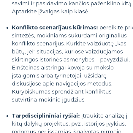
savimi ir pasidavimo kančios paženklino kitą.
Aptarkite įžvalgas kaip klasė.
Konflikto scenarijaus kūrimas:
pereikite pri
sintezės, mokiniams sukurdami originalius
konflikto scenarijus. Kurkite vaizduotę „kas
būtų, jei“ situacijas, kuriose vaizduojamos
skirtingos istorinės asmenybės – pavyzdžiui,
Einšteinas aistringai kovoja su mokslo
įstaigomis arba tyrinėtojai, užsidarę
diskusijose apie navigacijos metodus.
Kūrybiškumas sprendžiant konfliktus
sutvirtina mokinio įgūdžius.
Tarpdisciplininiai ryšiai:
įtraukite analizę į
kitų dalykų projektus, pvz., istorijos įvykius,
rodomus per išsamias išgalvotas pirmojo