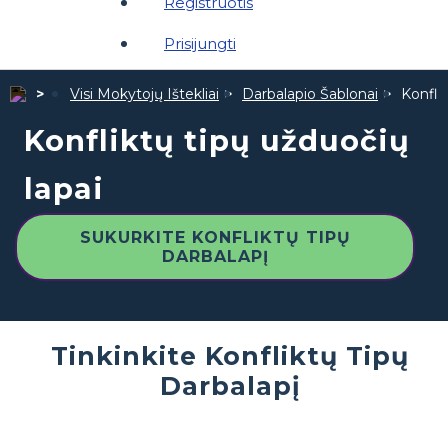
Registruotis
Prisijungti
Visi Mokytojų Ištekliai
Darbalapio Šablonai
Konfli
Konfliktų tipų užduočių
lapai
SUKURKITE KONFLIKTŲ TIPŲ
DARBALAPĮ
Tinkinkite Konfliktų Tipų
Darbalapį