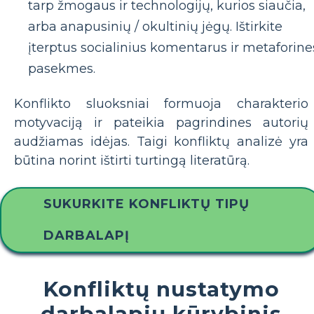
tarp žmogaus ir technologijų, kurios siaučia,
arba anapusinių / okultinių jėgų. Ištirkite
įterptus socialinius komentarus ir metaforine
pasekmes.
Konflikto sluoksniai formuoja charakterio
motyvaciją ir pateikia pagrindines autorių
audžiamas idėjas. Taigi konfliktų analizė yra
būtina norint ištirti turtingą literatūrą.
SUKURKITE KONFLIKTŲ TIPŲ
DARBALAPĮ
Konfliktų nustatymo
darbalapių kūrybinis