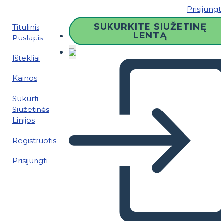
Prisijungt
SUKURKITE SIUŽETINĘ
Titulinis
LENTĄ
Puslapis
Ištekliai
Kainos
Sukurti
Siužetinės
Linijos
Registruotis
Prisijungti