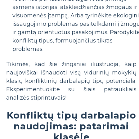
asmens istorijas, atskleidžiančias žmogaus ir
visuomenės įtampą. Arba tyrinėkite ekologin
išsaugojimo problemas pasitelkdami į žmog
ir gamtą orientuotus pasakojimus. Parodykit
konfliktų tipus, formuojančius tikras
problemas.
Tikimės, kad šie žingsniai iliustruoja, kaip
naujoviškai išnaudoti visą vidurinių mokyklų
klasių konfliktinių darbalapių tipų potencialą.
Eksperimentuokite su šiais patraukliais
analizės stiprintuvais!
Konfliktų tipų darbalapio
naudojimas: patarimai
klasėje