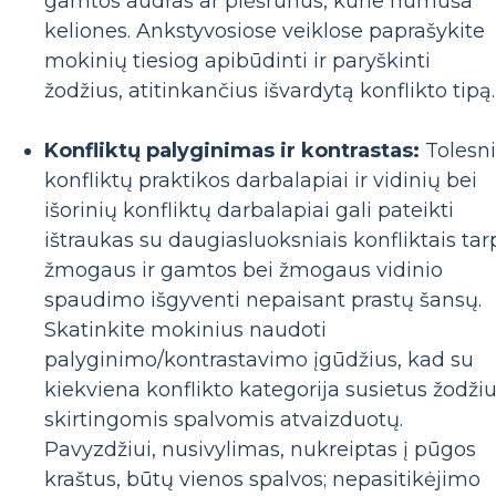
gamtos audras ar plėšrūnus, kurie numuša
keliones. Ankstyvosiose veiklose paprašykite
mokinių tiesiog apibūdinti ir paryškinti
žodžius, atitinkančius išvardytą konflikto tipą.
Konfliktų palyginimas ir kontrastas:
Tolesni
konfliktų praktikos darbalapiai ir vidinių bei
išorinių konfliktų darbalapiai gali pateikti
ištraukas su daugiasluoksniais konfliktais tar
žmogaus ir gamtos bei žmogaus vidinio
spaudimo išgyventi nepaisant prastų šansų.
Skatinkite mokinius naudoti
palyginimo/kontrastavimo įgūdžius, kad su
kiekviena konflikto kategorija susietus žodži
skirtingomis spalvomis atvaizduotų.
Pavyzdžiui, nusivylimas, nukreiptas į pūgos
kraštus, būtų vienos spalvos; nepasitikėjimo