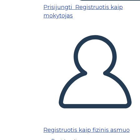
Prisijungti
Registruotis kaip
mokytojas
Registruotis kaip fizinis asmuo