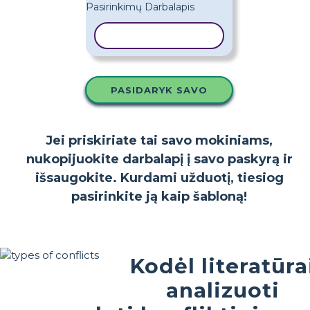
KOPIJUOTI ŠABLONĄ
PASIDARYK SAVO
Jei priskiriate tai savo mokiniams,
nukopijuokite darbalapį į savo paskyrą ir
išsaugokite. Kurdami užduotį, tiesiog
pasirinkite ją kaip šabloną!
Kodėl literatūra
analizuoti