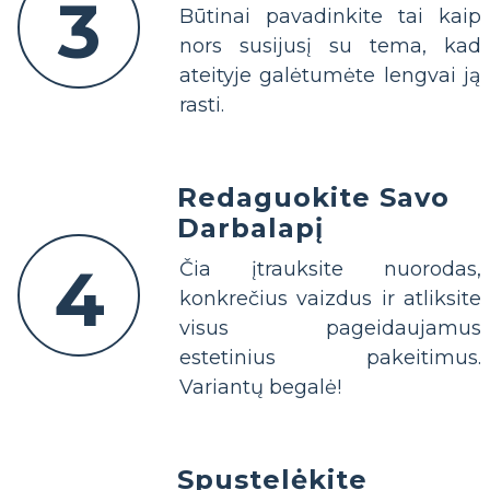
3
Būtinai pavadinkite tai kaip
nors susijusį su tema, kad
ateityje galėtumėte lengvai ją
rasti.
Redaguokite Savo
Darbalapį
4
Čia įtrauksite nuorodas,
konkrečius vaizdus ir atliksite
visus pageidaujamus
estetinius pakeitimus.
Variantų begalė!
Spustelėkite