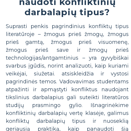
naudoti konfliktinių
darbalapių tipus?
Suprasti penkis pagrindinius konfliktų tipus
literatūroje – žmogus prieš žmogų, žmogus
prieš gamtą, žmogus prieš visuomenę,
žmogus prieš save ir žmogų prieš
technologijas/antgamtinius – yra gyvybiškai
svarbus įgūdis, norint analizuoti, kaip kuriami
veikėjai, siužetai. atsiskleidžia ir vystosi
pagrindinės temos. Vadovavimas studentams
atpažinti ir apmąstyti konfliktus naudojant
tikslinius darbalapius gali suteikti literatūros
studijų prasmingo gylio. Išnagrinėkime
konfliktinių darbalapių vertę klasėje, galimus
konfliktų darbalapių tipus ir nuoseklią
geriausią praktiką, kaip panaudoti šią