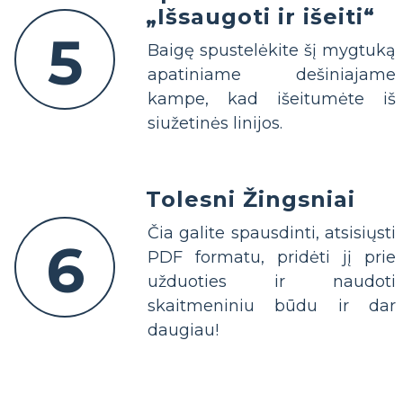
„Išsaugoti ir išeiti“
5
Baigę spustelėkite šį mygtuką
apatiniame dešiniajame
kampe, kad išeitumėte iš
siužetinės linijos.
Tolesni Žingsniai
Čia galite spausdinti, atsisiųsti
6
PDF formatu, pridėti jį prie
užduoties ir naudoti
skaitmeniniu būdu ir dar
daugiau!