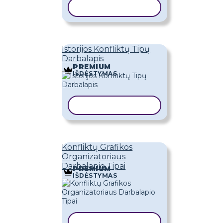
KOPIJUOTI ŠABLONĄ
Istorijos Konfliktų Tipų
Darbalapis
PREMIUM
IŠDĖSTYMAS
KOPIJUOTI ŠABLONĄ
Konfliktų Grafikos
Organizatoriaus
Darbalapio Tipai
PREMIUM
IŠDĖSTYMAS
KOPIJUOTI ŠABLONĄ