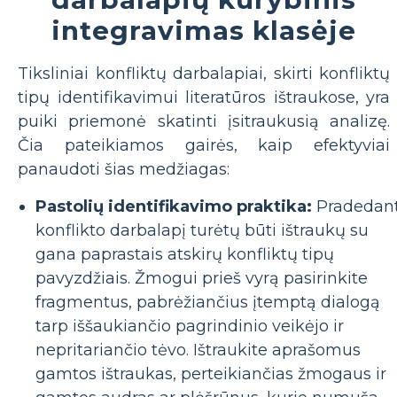
integravimas klasėje
Tiksliniai konfliktų darbalapiai, skirti konfliktų
tipų identifikavimui literatūros ištraukose, yra
puiki priemonė skatinti įsitraukusią analizę.
Čia pateikiamos gairės, kaip efektyviai
panaudoti šias medžiagas:
Pastolių identifikavimo praktika:
Pradedan
konflikto darbalapį turėtų būti ištraukų su
gana paprastais atskirų konfliktų tipų
pavyzdžiais. Žmogui prieš vyrą pasirinkite
fragmentus, pabrėžiančius įtemptą dialogą
tarp iššaukiančio pagrindinio veikėjo ir
nepritariančio tėvo. Ištraukite aprašomus
gamtos ištraukas, perteikiančias žmogaus ir