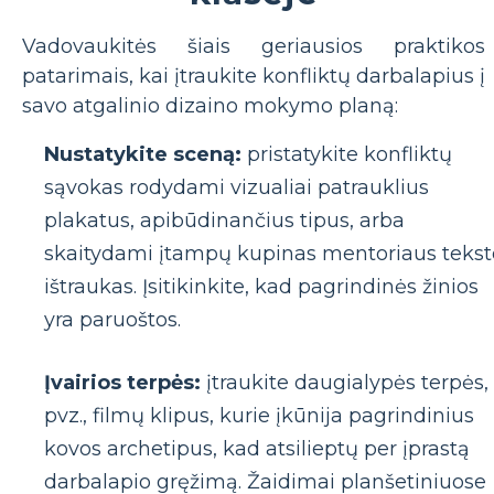
Vadovaukitės šiais geriausios praktikos
patarimais, kai įtraukite konfliktų darbalapius į
savo atgalinio dizaino mokymo planą:
Nustatykite sceną:
pristatykite konfliktų
sąvokas rodydami vizualiai patrauklius
plakatus, apibūdinančius tipus, arba
skaitydami įtampų kupinas mentoriaus tekst
ištraukas. Įsitikinkite, kad pagrindinės žinios
yra paruoštos.
Įvairios terpės:
įtraukite daugialypės terpės,
pvz., filmų klipus, kurie įkūnija pagrindinius
kovos archetipus, kad atsilieptų per įprastą
darbalapio gręžimą. Žaidimai planšetiniuose