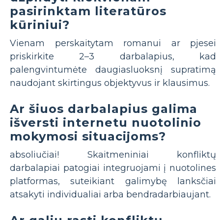
pasirinktam literatūros
kūriniui?
Vienam perskaitytam romanui ar pjesei
priskirkite 2–3 darbalapius, kad
palengvintumėte daugiasluoksnį supratimą
naudojant skirtingus objektyvus ir klausimus.
Ar šiuos darbalapius galima
išversti internetu nuotolinio
mokymosi situacijoms?
absoliučiai! Skaitmeniniai konfliktų
darbalapiai patogiai integruojami į nuotolines
platformas, suteikiant galimybę lanksčiai
atsakyti individualiai arba bendradarbiaujant.