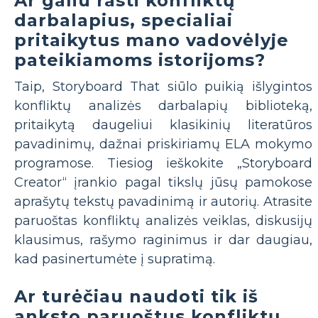
Ar galiu rasti konfliktų
darbalapius, specialiai
pritaikytus mano vadovėlyje
pateikiamoms istorijoms?
Taip, Storyboard That siūlo puikią išlygintos
konfliktų analizės darbalapių biblioteką,
pritaikytą daugeliui klasikinių literatūros
pavadinimų, dažnai priskiriamų ELA mokymo
programose. Tiesiog ieškokite „Storyboard
Creator“ įrankio pagal tikslų jūsų pamokose
aprašytų tekstų pavadinimą ir autorių. Atrasite
paruoštas konfliktų analizės veiklas, diskusijų
klausimus, rašymo raginimus ir dar daugiau,
kad pasinertumėte į supratimą.
Ar turėčiau naudoti tik iš
anksto paruoštus konfliktų