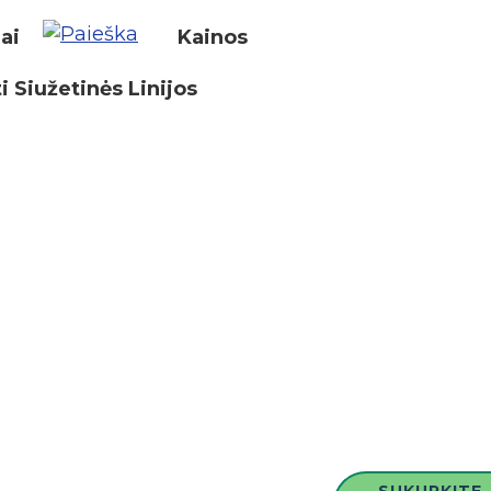
iai
Kainos
i Siužetinės Linijos