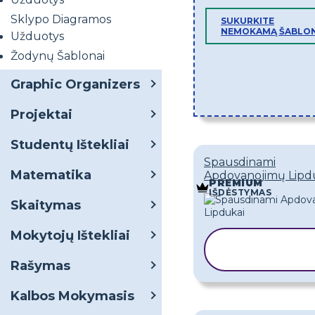
Sklypo Diagramos
SUKURKITE
NEMOKAMĄ ŠABLO
Užduotys
Žodynų Šablonai
Graphic Organizers
Projektai
Studentų Ištekliai
Spausdinami
Matematika
Apdovanojimų Lipd
PREMIUM
IŠDĖSTYMAS
Skaitymas
Mokytojų Ištekliai
KOPIJUOT
ŠABLONĄ
Rašymas
Kalbos Mokymasis