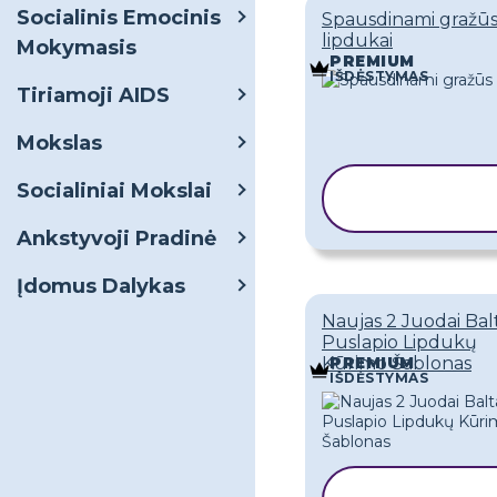
Socialinis Emocinis
Spausdinami gražū
lipdukai
Mokymasis
PREMIUM
IŠDĖSTYMAS
Tiriamoji AIDS
Mokslas
Socialiniai Mokslai
KOPIJUOT
ŠABLONĄ
Ankstyvoji Pradinė
Įdomus Dalykas
Naujas 2 Juodai Bal
Puslapio Lipdukų
Kūrimo Šablonas
PREMIUM
IŠDĖSTYMAS
KOPIJUOTI