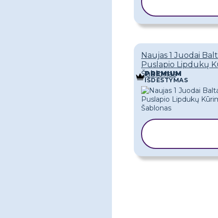
ŠABLONĄ
Naujas 1 Juodai Bal
Puslapio Lipdukų 
Šablonas
PREMIUM
IŠDĖSTYMAS
KOPIJUOTI
ŠABLONĄ