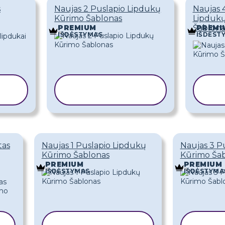
s
Naujas 2 Puslapio Lipdukų
Naujas 
Kūrimo Šablonas
Lipduk
Šablona
PREMIUM
PREMI
IŠDĖSTYMAS
IŠDĖST
I
KOPIJUOTI
K
ŠABLONĄ
tas
Naujas 1 Puslapio Lipdukų
Naujas 3 P
Kūrimo Šablonas
Kūrimo Ša
PREMIUM
PREMIUM
IŠDĖSTYMAS
IŠDĖSTYMA
KOPIJUOTI
KO