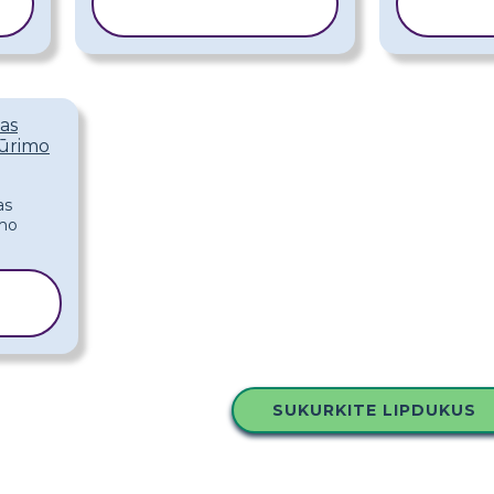
ŠABLONĄ
Š
tas
Kūrimo
SUKURKITE LIPDUKUS