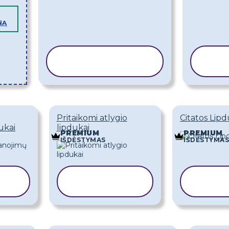
NĄ
KOPIJUOTI
K
ŠABLONĄ
Š
Pritaikomi atlygio
Citatos Lipd
ukai
lipdukai
PREMIUM
PREMIUM
IŠDĖSTYMAS
IŠDĖSTYMAS
I
KOPIJUOTI
KOP
ŠABLONĄ
ŠA