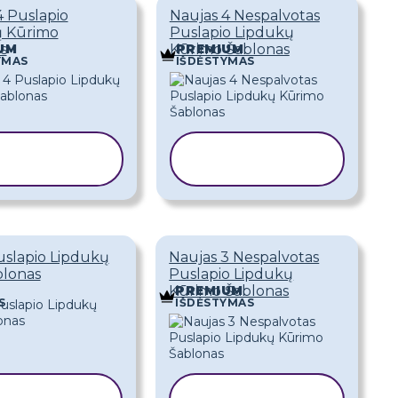
4 Puslapio
Naujas 4 Nespalvotas
ų Kūrimo
Puslapio Lipdukų
s
Kūrimo Šablonas
UM
PREMIUM
YMAS
IŠDĖSTYMAS
OPIJUOTI
KOPIJUOTI
ŠABLONĄ
ŠABLONĄ
uslapio Lipdukų
Naujas 3 Nespalvotas
blonas
Puslapio Lipdukų
Kūrimo Šablonas
PREMIUM
S
IŠDĖSTYMAS
PIJUOTI
KOPIJUOTI