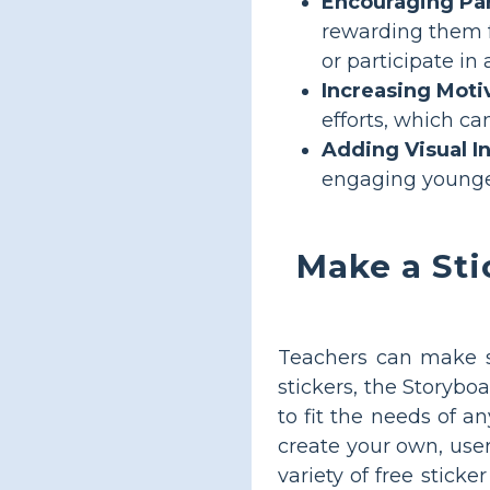
Encouraging Par
rewarding them f
or participate in 
Increasing Moti
efforts, which ca
Adding Visual In
engaging younger
Make a Sti
Teachers can make st
stickers, the Storybo
to fit the needs of a
create your own, user
variety of free stick