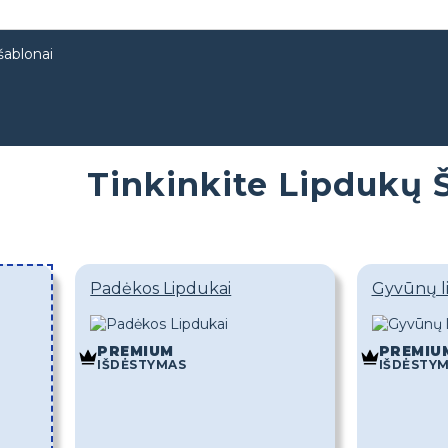
šablonai
Tinkinkite Lipdukų 
Padėkos Lipdukai
Gyvūnų l
PREMIUM
PREMIU
IŠDĖSTYMAS
IŠDĖSTY