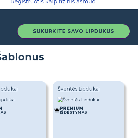
Registruotis kaip fizinis asmuo
SUKURKITE SAVO LIPDUKUS
Šablonus
ipdukai
Šventės Lipdukai
M
PREMIUM
MAS
IŠDĖSTYMAS