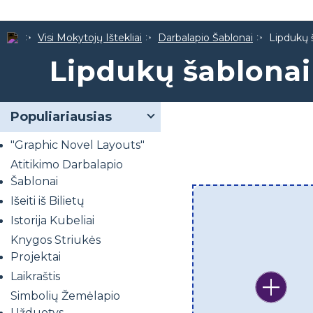
Visi Mokytojų Ištekliai
Darbalapio Šablonai
Lipdukų 
Lipdukų šablonai
Populiariausias
"Graphic Novel Layouts"
Atitikimo Darbalapio
Šablonai
Išeiti iš Bilietų
Istorija Kubeliai
Knygos Striukės
Projektai
Laikraštis
Simbolių Žemėlapio
Užduotys