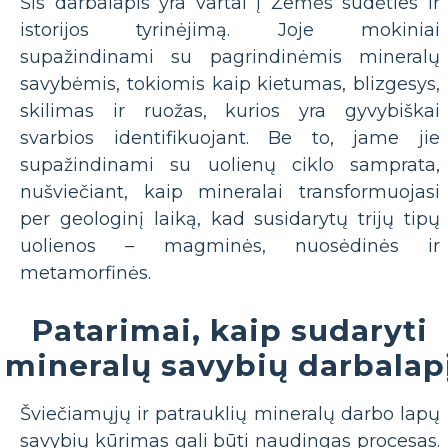
Šis darbalapis yra vartai į Žemės sudėties ir
istorijos tyrinėjimą. Joje mokiniai
supažindinami su pagrindinėmis mineralų
savybėmis, tokiomis kaip kietumas, blizgesys,
skilimas ir ruožas, kurios yra gyvybiškai
svarbios identifikuojant. Be to, jame jie
supažindinami su uolienų ciklo samprata,
nušviečiant, kaip mineralai transformuojasi
per geologinį laiką, kad susidarytų trijų tipų
uolienos – magminės, nuosėdinės ir
metamorfinės.
Patarimai, kaip sudaryti
mineralų savybių darbalap
Šviečiamųjų ir patrauklių mineralų darbo lapų
savybių kūrimas gali būti naudingas procesas.