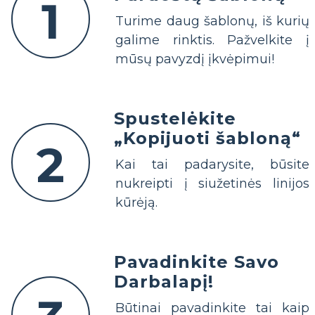
1
Turime daug šablonų, iš kurių
galime rinktis. Pažvelkite į
mūsų pavyzdį įkvėpimui!
Spustelėkite
„Kopijuoti šabloną“
2
Kai tai padarysite, būsite
nukreipti į siužetinės linijos
kūrėją.
Pavadinkite Savo
Darbalapį!
Būtinai pavadinkite tai kaip