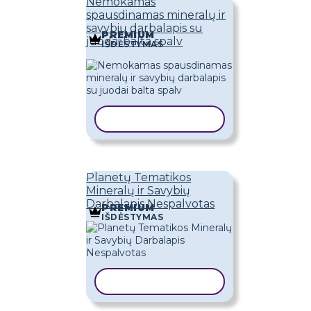
Nemokamas
spausdinamas mineralų ir
savybių darbalapis su
PREMIUM
juodai balta spalv
IŠDĖSTYMAS
KOPIJUOTI ŠABLONĄ
Planetų Tematikos
Mineralų ir Savybių
Darbalapis Nespalvotas
PREMIUM
IŠDĖSTYMAS
KOPIJUOTI ŠABLONĄ