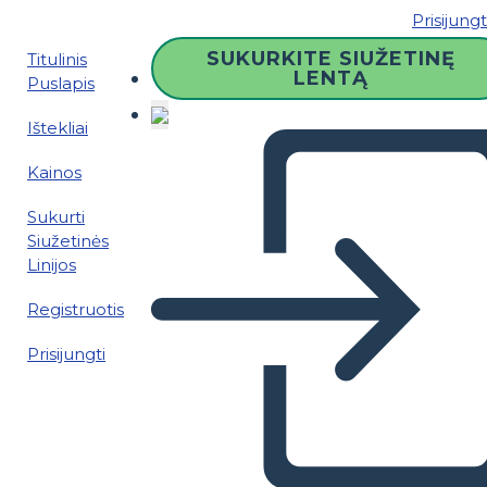
Prisijungt
SUKURKITE SIUŽETINĘ
Titulinis
LENTĄ
Puslapis
Ištekliai
Kainos
Sukurti
Siužetinės
Linijos
Registruotis
Prisijungti