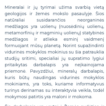
Mineralai ir jų tyrimai užima svarbią vietą
geologijos ir žemės mokslo pasaulyje. Šios
natūraliai susidarančios neorganinės
medžiagos yra uolienų (nuosėdinių uolienų,
metamorfinių ir magminių uolienų) statybinės
medžiagos ir atlieka esminį vaidmenį
formuojant mūsų planetą. Norint supažindinti
vidurinės mokyklos mokinius su šia patrauklia
studijų sritimi, specialiai jų supratimo lygiui
pritaikytas darbalapis yra neįkainojama
priemonė. Pavyzdžiui, mineralų darbalapis,
kuris būtų naudingas vidurinės mokyklos
mokiniams, yra toks, kuriame informatyvus
turinys derinamas su interaktyvia veikla, todėl
mokymosi patirtis yra maloni ir mokoma.