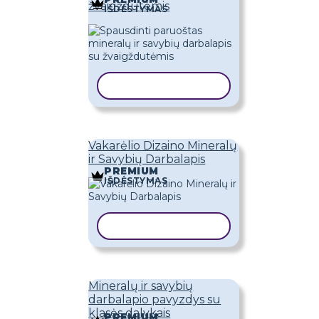
žvaigždutėmis
IŠDĖSTYMAS
KOPIJUOTI ŠABLONĄ
Vakarėlio Dizaino Mineralų
ir Savybių Darbalapis
PREMIUM
IŠDĖSTYMAS
KOPIJUOTI ŠABLONĄ
Mineralų ir savybių
darbalapio pavyzdys su
klasės dalykais
PREMIUM