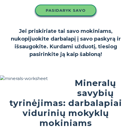
PASIDARYK SAVO
Jei priskiriate tai savo mokiniams,
nukopijuokite darbalapį į savo paskyrą ir
išsaugokite. Kurdami užduotį, tiesiog
pasirinkite ją kaip šabloną!
Mineralų
savybių
tyrinėjimas: darbalapiai
vidurinių mokyklų
mokiniams