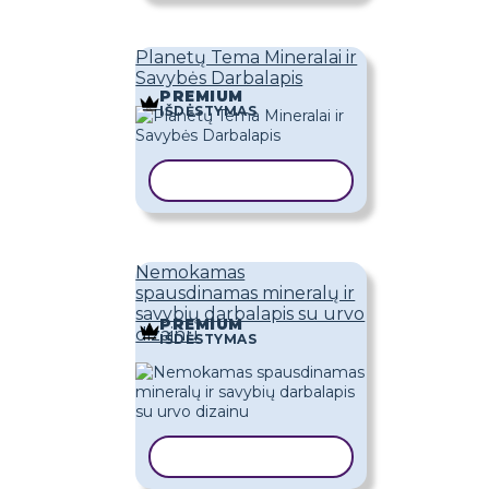
Planetų Tema Mineralai ir
Savybės Darbalapis
PREMIUM
IŠDĖSTYMAS
KOPIJUOTI ŠABLONĄ
Nemokamas
spausdinamas mineralų ir
savybių darbalapis su urvo
PREMIUM
dizainu
IŠDĖSTYMAS
KOPIJUOTI ŠABLONĄ