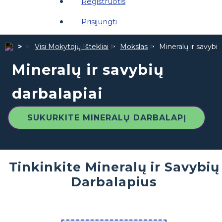
Registruotis
Prisijungti
Visi Mokytojų Ištekliai
Mokslas
Mineralų ir savybių
Mineralų ir savybių
darbalapiai
SUKURKITE MINERALŲ DARBALAPĮ
Tinkinkite Mineralų ir Savybių
Darbalapius