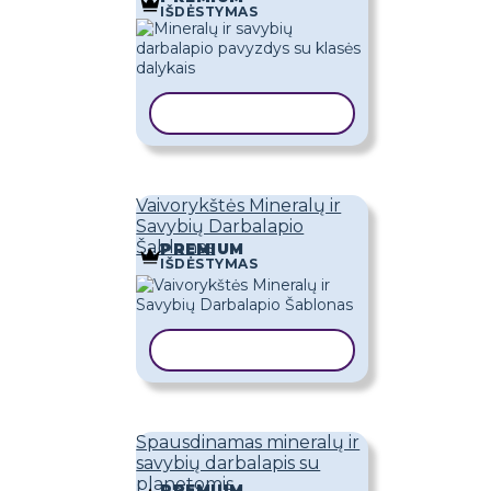
IŠDĖSTYMAS
KOPIJUOTI ŠABLONĄ
Vaivorykštės Mineralų ir
Savybių Darbalapio
Šablonas
PREMIUM
IŠDĖSTYMAS
KOPIJUOTI ŠABLONĄ
Spausdinamas mineralų ir
savybių darbalapis su
planetomis
PREMIUM