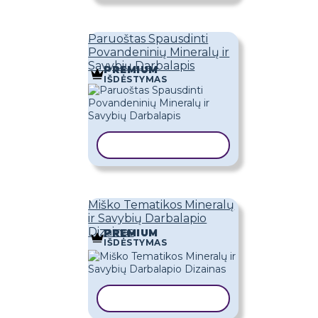
Paruoštas Spausdinti
Povandeninių Mineralų ir
Savybių Darbalapis
PREMIUM
IŠDĖSTYMAS
KOPIJUOTI ŠABLONĄ
Miško Tematikos Mineralų
ir Savybių Darbalapio
Dizainas
PREMIUM
IŠDĖSTYMAS
KOPIJUOTI ŠABLONĄ