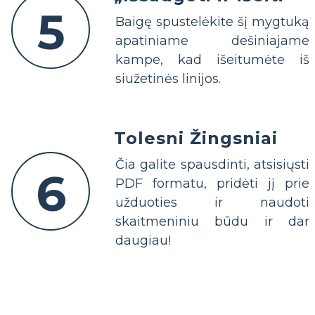
5
Baigę spustelėkite šį mygtuką
apatiniame dešiniajame
kampe, kad išeitumėte iš
siužetinės linijos.
Tolesni Žingsniai
Čia galite spausdinti, atsisiųsti
6
PDF formatu, pridėti jį prie
užduoties ir naudoti
skaitmeniniu būdu ir dar
daugiau!