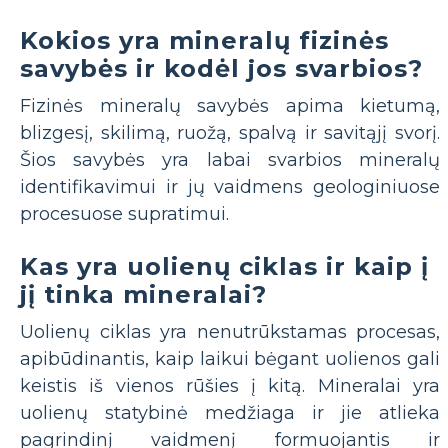
Kokios yra mineralų fizinės
savybės ir kodėl jos svarbios?
Fizinės mineralų savybės apima kietumą,
blizgesį, skilimą, ruožą, spalvą ir savitąjį svorį.
Šios savybės yra labai svarbios mineralų
identifikavimui ir jų vaidmens geologiniuose
procesuose supratimui.
Kas yra uolienų ciklas ir kaip į
jį tinka mineralai?
Uolienų ciklas yra nenutrūkstamas procesas,
apibūdinantis, kaip laikui bėgant uolienos gali
keistis iš vienos rūšies į kitą. Mineralai yra
uolienų statybinė medžiaga ir jie atlieka
pagrindinį vaidmenį formuojantis ir