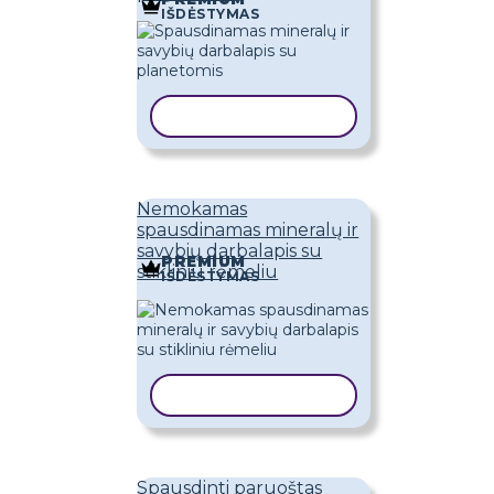
IŠDĖSTYMAS
KOPIJUOTI ŠABLONĄ
Nemokamas
spausdinamas mineralų ir
savybių darbalapis su
PREMIUM
stikliniu rėmeliu
IŠDĖSTYMAS
KOPIJUOTI ŠABLONĄ
Spausdinti paruoštas