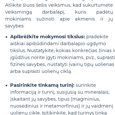
Atlikite šiuos šešis veiksmus, kad sukurtumėte
veiksmingą darbalapį, kuris padėtų
mokiniams sužinoti apie akmenis ir jų
savybes:
Apibrėžkite mokymosi tikslus:
pradėkite
aiškiai apibūdindami darbalapio ugdymo
tikslus. Nustatykite, kokias konkrečias žinias i
įgūdžius norite įgyti mokiniams, pvz., suprast
fizines savybes, nustatyti įvairių tipų uolienas
arba suprasti uolienų ciklą.
Pasirinkite tinkamą turinį:
surinkite
informaciją ir turinį, susijusią su mineralais,
įskaitant jų savybes, tipus (magminius,
nuosėdinius ir metamorfinius) ir jų vaidmenį
uolienų cikle. Įsitikinkite, kad turinys tinka