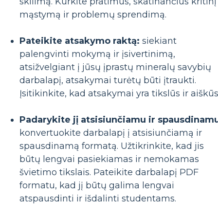
skilimą. Kurkite pratimus, skatinančius kritinį
mąstymą ir problemų sprendimą.
Pateikite atsakymo raktą:
siekiant
palengvinti mokymą ir įsivertinimą,
atsižvelgiant į jūsų įprastų mineralų savybių
darbalapį, atsakymai turėtų būti įtraukti.
Įsitikinkite, kad atsakymai yra tikslūs ir aiškūs
Padarykite jį atsisiunčiamu ir spausdinam
konvertuokite darbalapį į atsisiunčiamą ir
spausdinamą formatą. Užtikrinkite, kad jis
būtų lengvai pasiekiamas ir nemokamas
švietimo tikslais. Pateikite darbalapį PDF
formatu, kad jį būtų galima lengvai
atspausdinti ir išdalinti studentams.