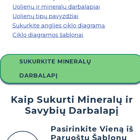
Uolienų ir mineralų darbalapiai
Uolienų tipų pavyzdžiai
Sukurkite anglies ciklo diagramą
Ciklo diagramos šablonai
SUKURKITE MINERALŲ
DARBALAPĮ
Kaip Sukurti Mineralų ir
Savybių Darbalapį
Pasirinkite Vieną iš
Paruoštų Šablonų