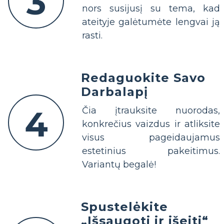
3
nors susijusį su tema, kad
ateityje galėtumėte lengvai ją
rasti.
Redaguokite Savo
Darbalapį
4
Čia įtrauksite nuorodas,
konkrečius vaizdus ir atliksite
visus pageidaujamus
estetinius pakeitimus.
Variantų begalė!
Spustelėkite
„Išsaugoti ir išeiti“