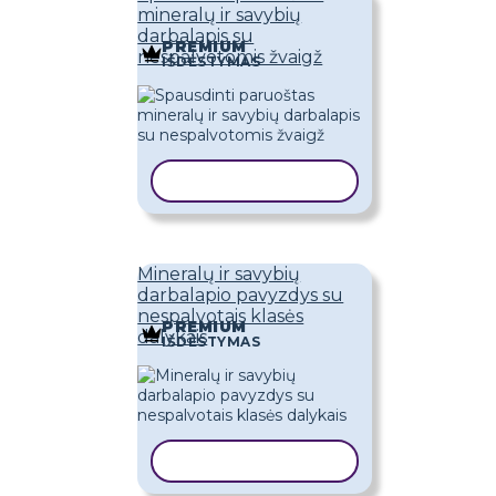
mineralų ir savybių
darbalapis su
PREMIUM
nespalvotomis žvaigž
IŠDĖSTYMAS
KOPIJUOTI ŠABLONĄ
Mineralų ir savybių
darbalapio pavyzdys su
nespalvotais klasės
PREMIUM
dalykais
IŠDĖSTYMAS
KOPIJUOTI ŠABLONĄ