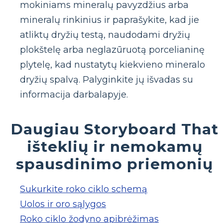
mokiniams mineralų pavyzdžius arba
mineralų rinkinius ir paprašykite, kad jie
atliktų dryžių testą, naudodami dryžių
plokštelę arba neglazūruotą porcelianinę
plytelę, kad nustatytų kiekvieno mineralo
dryžių spalvą. Palyginkite jų išvadas su
informacija darbalapyje.
Daugiau Storyboard That
išteklių ir nemokamų
spausdinimo priemonių
Sukurkite roko ciklo schemą
Uolos ir oro sąlygos
Roko ciklo žodyno apibrėžimas