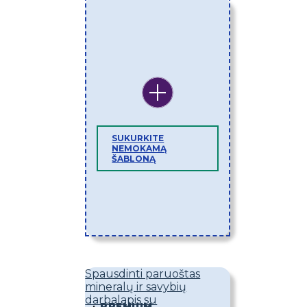
SUKURKITE
NEMOKAMĄ
ŠABLONĄ
Spausdinti paruoštas
mineralų ir savybių
darbalapis su
PREMIUM