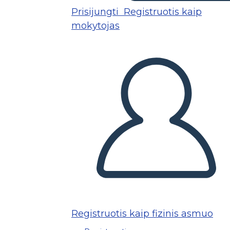
Prisijungti
Registruotis kaip
mokytojas
Registruotis kaip fizinis asmuo