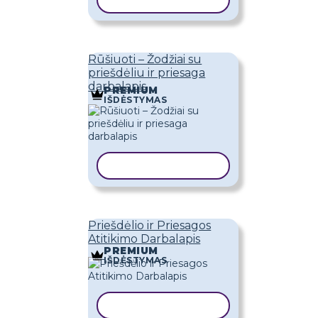
KOPIJUOTI ŠABLONĄ
Rūšiuoti – Žodžiai su
priešdėliu ir priesaga
darbalapis
PREMIUM
IŠDĖSTYMAS
KOPIJUOTI ŠABLONĄ
Priešdėlio ir Priesagos
Atitikimo Darbalapis
PREMIUM
IŠDĖSTYMAS
KOPIJUOTI ŠABLONĄ