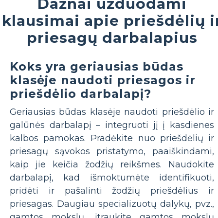
Dažnai užduodami
klausimai apie priešdėlių i
priesagų darbalapius
Koks yra geriausias būdas
klasėje naudoti priesagos ir
priešdėlio darbalapį?
Geriausias būdas klasėje naudoti priešdėlio ir
galūnės darbalapį – integruoti jį į kasdienes
kalbos pamokas. Pradėkite nuo priešdėlių ir
priesagų sąvokos pristatymo, paaiškindami,
kaip jie keičia žodžių reikšmes. Naudokite
darbalapį, kad išmoktumėte identifikuoti,
pridėti ir pašalinti žodžių priešdėlius ir
priesagas. Daugiau specializuotų dalykų, pvz.,
gamtos mokslų, įtraukite gamtos mokslų