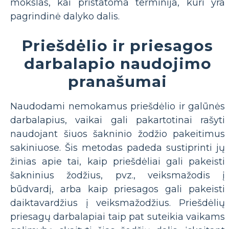
mokslas, kai pristatoma terminija, kuri yra
pagrindinė dalyko dalis.
Priešdėlio ir priesagos
darbalapio naudojimo
pranašumai
Naudodami nemokamus priešdėlio ir galūnės
darbalapius, vaikai gali pakartotinai rašyti
naudojant šiuos šakninio žodžio pakeitimus
sakiniuose. Šis metodas padeda sustiprinti jų
žinias apie tai, kaip priešdėliai gali pakeisti
šakninius žodžius, pvz., veiksmažodis į
būdvardį, arba kaip priesagos gali pakeisti
daiktavardžius į veiksmažodžius. Priešdėlių
priesagų darbalapiai taip pat suteikia vaikams