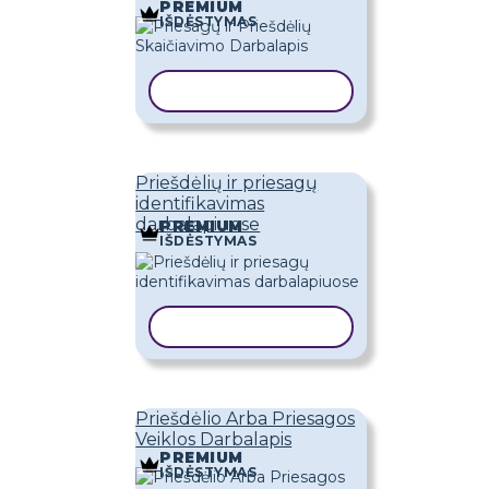
PREMIUM
IŠDĖSTYMAS
KOPIJUOTI ŠABLONĄ
Priešdėlių ir priesagų
identifikavimas
darbalapiuose
PREMIUM
IŠDĖSTYMAS
KOPIJUOTI ŠABLONĄ
Priešdėlio Arba Priesagos
Veiklos Darbalapis
PREMIUM
IŠDĖSTYMAS