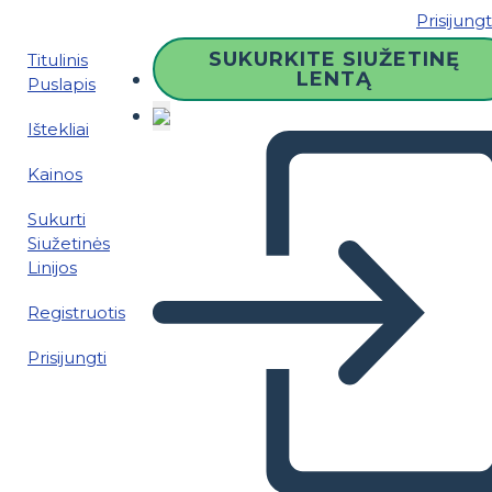
Prisijungt
SUKURKITE SIUŽETINĘ
Titulinis
LENTĄ
Puslapis
Ištekliai
Kainos
Sukurti
Siužetinės
Linijos
Registruotis
Prisijungti