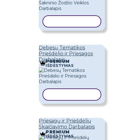
KOPIJUOTI ŠABLONĄ
Debesų Tematikos
Priešdėlio ir Priesagos
Darbalapis
PREMIUM
IŠDĖSTYMAS
KOPIJUOTI ŠABLONĄ
Priesagų ir Priešdėlių
Skaičiavimo Darbalapis
PREMIUM
IŠDĖSTYMAS