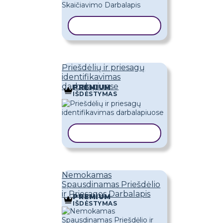
KOPIJUOTI ŠABLONĄ
Priešdėlių ir priesagų
identifikavimas
darbalapiuose
PREMIUM
IŠDĖSTYMAS
KOPIJUOTI ŠABLONĄ
Nemokamas
Spausdinamas Priešdėlio
ir Priesagos Darbalapis
PREMIUM
IŠDĖSTYMAS