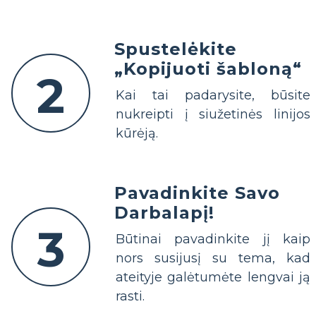
Spustelėkite
„Kopijuoti šabloną“
2
Kai tai padarysite, būsite
nukreipti į siužetinės linijos
kūrėją.
Pavadinkite Savo
Darbalapį!
3
Būtinai pavadinkite jį kaip
nors susijusį su tema, kad
ateityje galėtumėte lengvai ją
rasti.