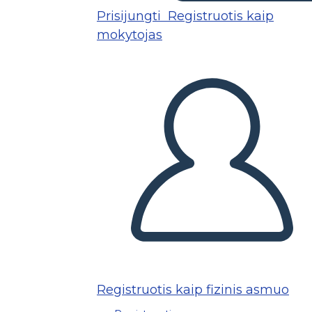
Prisijungti
Registruotis kaip
mokytojas
Registruotis kaip fizinis asmuo