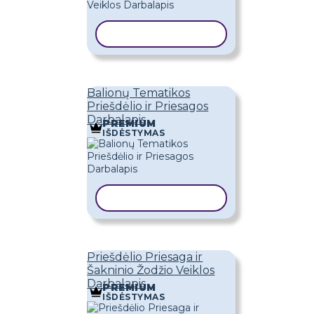
KOPIJUOTI ŠABLONĄ
Balionų Tematikos
Priešdėlio ir Priesagos
Darbalapis
PREMIUM
IŠDĖSTYMAS
KOPIJUOTI ŠABLONĄ
Priešdėlio Priesaga ir
Šakninio Žodžio Veiklos
Darbalapis
PREMIUM
IŠDĖSTYMAS