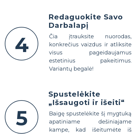
Redaguokite Savo
Darbalapį
4
Čia įtrauksite nuorodas,
konkrečius vaizdus ir atliksite
visus pageidaujamus
estetinius pakeitimus.
Variantų begalė!
Spustelėkite
„Išsaugoti ir išeiti“
5
Baigę spustelėkite šį mygtuką
apatiniame dešiniajame
kampe, kad išeitumėte iš