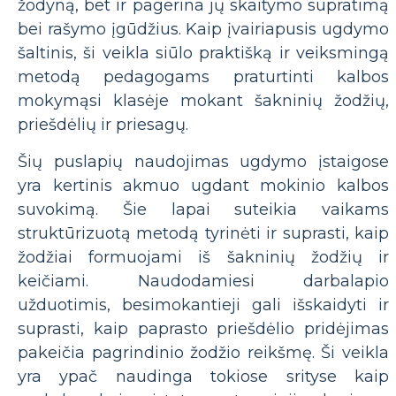
žodyną, bet ir pagerina jų skaitymo supratimą
bei rašymo įgūdžius. Kaip įvairiapusis ugdymo
šaltinis, ši veikla siūlo praktišką ir veiksmingą
metodą pedagogams praturtinti kalbos
mokymąsi klasėje mokant šakninių žodžių,
priešdėlių ir priesagų.
Šių puslapių naudojimas ugdymo įstaigose
yra kertinis akmuo ugdant mokinio kalbos
suvokimą. Šie lapai suteikia vaikams
struktūrizuotą metodą tyrinėti ir suprasti, kaip
žodžiai formuojami iš šakninių žodžių ir
keičiami. Naudodamiesi darbalapio
užduotimis, besimokantieji gali išskaidyti ir
suprasti, kaip paprasto priešdėlio pridėjimas
pakeičia pagrindinio žodžio reikšmę. Ši veikla
yra ypač naudinga tokiose srityse kaip