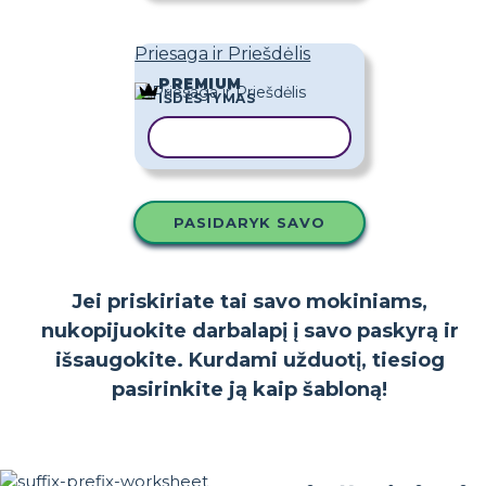
Priesaga ir Priešdėlis
PREMIUM
IŠDĖSTYMAS
KOPIJUOTI ŠABLONĄ
PASIDARYK SAVO
Jei priskiriate tai savo mokiniams,
nukopijuokite darbalapį į savo paskyrą ir
išsaugokite. Kurdami užduotį, tiesiog
pasirinkite ją kaip šabloną!