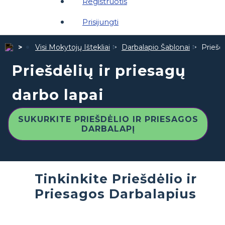
Registruotis
Prisijungti
Visi Mokytojų Ištekliai
Darbalapio Šablonai
Priešdė
Priešdėlių ir priesagų
darbo lapai
SUKURKITE PRIEŠDĖLIO IR PRIESAGOS
DARBALAPĮ
Tinkinkite Priešdėlio ir
Priesagos Darbalapius