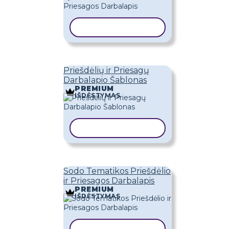
KOPIJUOTI ŠABLONĄ
Priešdėlių ir Priesagų
Darbalapio Šablonas
PREMIUM
IŠDĖSTYMAS
KOPIJUOTI ŠABLONĄ
Sodo Tematikos Priešdėlio
ir Priesagos Darbalapis
PREMIUM
IŠDĖSTYMAS