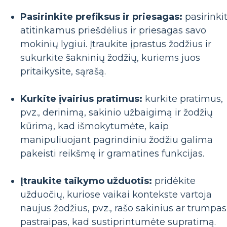
Pasirinkite prefiksus ir priesagas:
pasirinki
atitinkamus priešdėlius ir priesagas savo
mokinių lygiui. Įtraukite įprastus žodžius ir
sukurkite šakninių žodžių, kuriems juos
pritaikysite, sąrašą.
Kurkite įvairius pratimus:
kurkite pratimus,
pvz., derinimą, sakinio užbaigimą ir žodžių
kūrimą, kad išmokytumėte, kaip
manipuliuojant pagrindiniu žodžiu galima
pakeisti reikšmę ir gramatines funkcijas.
Įtraukite taikymo užduotis:
pridėkite
užduočių, kuriose vaikai kontekste vartoja
naujus žodžius, pvz., rašo sakinius ar trumpas
pastraipas, kad sustiprintumėte supratimą.