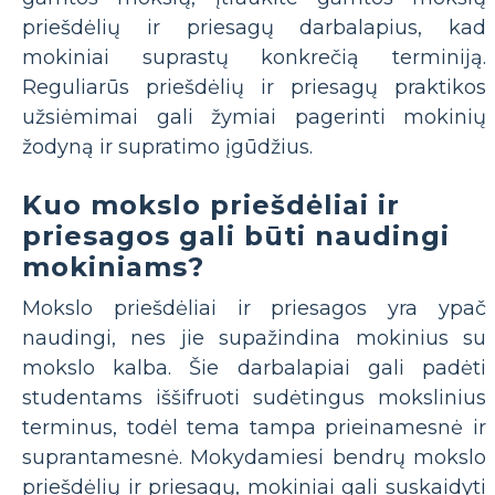
priešdėlių ir priesagų darbalapius, kad
mokiniai suprastų konkrečią terminiją.
Reguliarūs priešdėlių ir priesagų praktikos
užsiėmimai gali žymiai pagerinti mokinių
žodyną ir supratimo įgūdžius.
Kuo mokslo priešdėliai ir
priesagos gali būti naudingi
mokiniams?
Mokslo priešdėliai ir priesagos yra ypač
naudingi, nes jie supažindina mokinius su
mokslo kalba. Šie darbalapiai gali padėti
studentams iššifruoti sudėtingus mokslinius
terminus, todėl tema tampa prieinamesnė ir
suprantamesnė. Mokydamiesi bendrų mokslo
priešdėlių ir priesagų, mokiniai gali suskaidyti