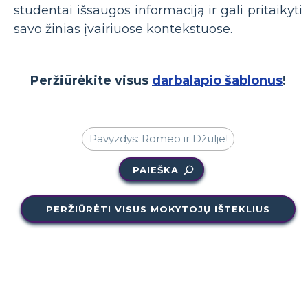
studentai išsaugos informaciją ir gali pritaikyti
savo žinias įvairiuose kontekstuose.
Peržiūrėkite visus
darbalapio šablonus
!
PAIEŠKA
PERŽIŪRĖTI VISUS MOKYTOJŲ IŠTEKLIUS