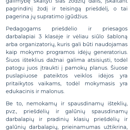
galimybę skaityti šias žodžių dalis, įskaitant
pagrindinį žodį ir teisingą priešdėlį, o tai
pagerina jų supratimo įgūdžius.
Pedagogams priešdėlio ir priesagos
darbalapiai 3 klasėje ir vėliau siūlo šabloną
arba organizatorių, kuris gali būti naudojamas
kaip mokymo programos idėjų generatorius.
Šiuos išteklius dažnai galima atsisiųsti, todėl
patogu juos įtraukti į pamokų planus. Šiuose
puslapiuose pateiktos veiklos idėjos yra
pritaikytos vaikams, todėl mokymasis yra
edukacinis ir malonus.
Be to, nemokamų ir spausdinamų išteklių,
pvz., priešdėlių ir galūnių spausdinamų
darbalapių ir pradinių klasių priešdėlių ir
galūnių darbalapių, prieinamumas užtikrina,