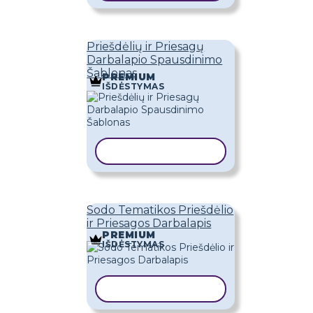
Priešdėlių ir Priesagų
Darbalapio Spausdinimo
Šablonas
PREMIUM
IŠDĖSTYMAS
KOPIJUOTI ŠABLONĄ
Sodo Tematikos Priešdėlio
ir Priesagos Darbalapis
PREMIUM
IŠDĖSTYMAS
KOPIJUOTI ŠABLONĄ