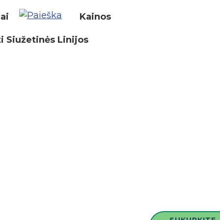
iai
Kainos
i Siužetinės Linijos