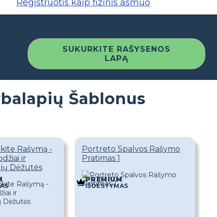
Registruotis kaip fizinis asmuo
SUKURKITE RAŠYSENOS
LAPĄ
balapių Šablonus
kite Rašymą -
Portreto Spalvos Rašymo
žiai ir
Pratimas 1
lių Dėžutės
M
PREMIUM
AS
IŠDĖSTYMAS