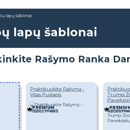
bų lapų šablonai
ų lapų šablonai
kinkite Rašymo Ranka Dar
Praktikuokite Rašymą -
Praktikuo
Visas Puslapis
Trumpi Žod
Paveikslė
PREMIUM
PREMIU
IŠDĖSTYMAS
IŠDĖSTYM