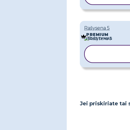
Rašysena 5
PREMIUM
IŠDĖSTYMAS
KOPIJUOT
ŠABLONĄ
Jei priskiriate ta