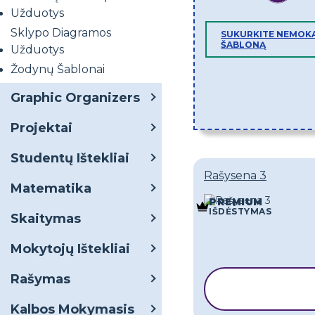
Užduotys
Sklypo Diagramos
SUKURKITE NEMOK
ŠABLONĄ
Užduotys
Žodynų Šablonai
Graphic Organizers
Projektai
Studentų Ištekliai
Rašysena 3
Matematika
PREMIUM
IŠDĖSTYMAS
Skaitymas
Mokytojų Ištekliai
Rašymas
KOPIJUOT
ŠABLONĄ
Kalbos Mokymasis