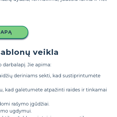
LAPĄ
ablonų veikla
 darbalapį. Jie apima:
aidžių deriniams sekti, kad sustiprintumėte
ku, kad galėtumėte atpažinti raides ir tinkamai
domi rašymo įgūdžiai.
gumo ugdymui.