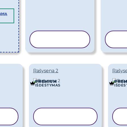
AMĄ
KOPIJUOTI
KO
ŠABLONĄ
Š
Rašysena 2
Rašyse
PREMIUM
PREM
IŠDĖSTYMAS
IŠDĖS
I
KOPIJUOTI
ŠABLONĄ