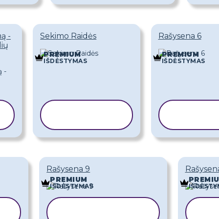
ą -
Sekimo Raidės
Rašysena 6
lių
PREMIUM
PREMIUM
IŠDĖSTYMAS
IŠDĖSTYMAS
KOPIJUOTI
KOPIJ
ŠABLONĄ
ŠABL
Rašysena 9
Rašysen
PREMIUM
PREMI
IŠDĖSTYMAS
IŠDĖSTY
KOPIJUOTI
K
ŠABLONĄ