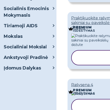
Socialinis Emocinis
Mokymasis
Praktikuokite rašym
sakiniai su paveikslė
Tiriamoji AIDS
dėžute
PREMIUM
IŠDĖSTYMAS
Mokslas
Socialiniai Mokslai
KOPIJUOTI
Ankstyvoji Pradinė
ŠABLONĄ
Įdomus Dalykas
Rašysena 4
PREMIUM
IŠDĖSTYMAS
KOPIJUOTI
ŠABLONĄ