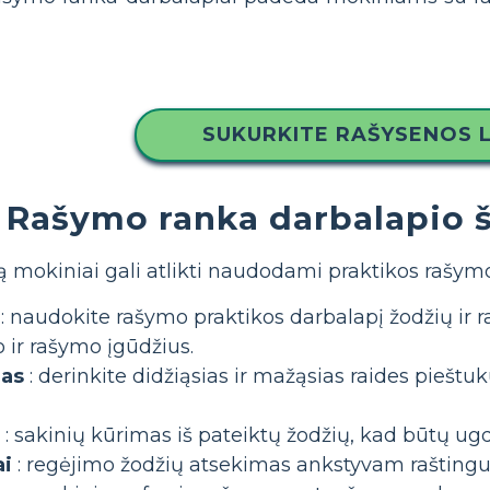
SUKURKITE RAŠYSENOS 
Rašymo ranka darbalapio š
ią mokiniai gali atlikti naudodami praktikos rašymo
: naudokite rašymo praktikos darbalapį žodžių ir r
 ir rašymo įgūdžius.
mas
: derinkite didžiąsias ir mažąsias raides pieštu
: sakinių kūrimas iš pateiktų žodžių, kad būtų ug
ai
: regėjimo žodžių atsekimas ankstyvam raštin