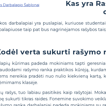
Kas yra R
os darbalapiai yra puslapiai, kuriuose studentai 
alapiuose taip pat bus nagrinėjamos rašybos taisyk
odėl verta sukurti rašymo 
pių kūrimas padeda mokiniams tapti geresniais r
o naudodami rašymo ranka praktikos kūrėją, kur
ms nereikia pradėti nuo nulio kiekvieną kartą, kai 
žsiėmimams klasėje.
rašys, tuo labiau pasitikės kaip rašytojai. Mokan
ę sukurti tikras raides. Fonemine suvokimo veikla
ymo ranka darbalapiai padeda mokiniams su raid