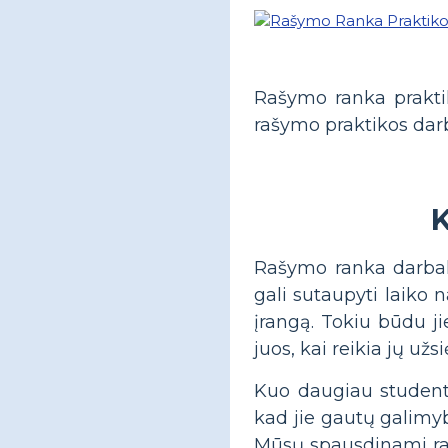
Rašymo ranka praktik
rašymo praktikos darb
K
Rašymo ranka darbala
gali sutaupyti laik
įrangą. Tokiu būdu jie
juos, kai reikia jų u
Kuo daugiau studentų 
kad jie gautų galimyb
Mūsų spausdinami raš