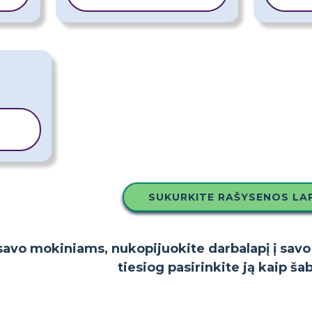
I
SUKURKITE RAŠYSENOS LA
i savo mokiniams, nukopijuokite darbalapį į sav
tiesiog pasirinkite ją kaip ša