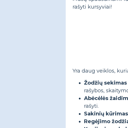
rašyti kursyviai!
Yra daug veiklos, kur
Žodžių sekimas
rašybos, skaitymo
Abėcėlės žaidi
rašyti.
Sakinių kūrimas
Regėjimo žodži