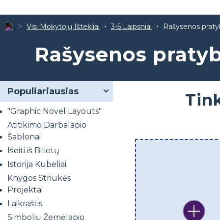
Visi Mokytojų Ištekliai
3-5 Laipsniai
Rašysenos praty
Rašysenos pratyb
Populiariausias
Tin
"Graphic Novel Layouts"
Atitikimo Darbalapio
Šablonai
Išeiti iš Bilietų
Istorija Kubeliai
Knygos Striukės
Projektai
Laikraštis
Simbolių Žemėlapio