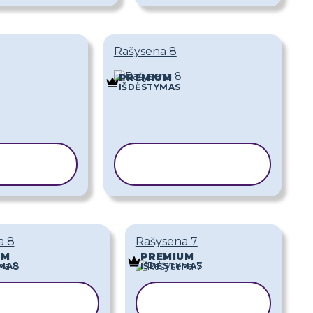
Rašysena 8
PREMIUM
IŠDĖSTYMAS
UOTI
KOPIJUOTI
ONĄ
ŠABLONĄ
a 8
Rašysena 7
UM
PREMIUM
MAS
IŠDĖSTYMAS
OPIJUOTI
KOPIJUOTI
ŠABLONĄ
ŠABLONĄ