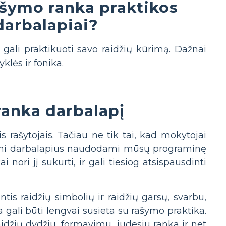
ašymo ranka praktikos
darbalapiai?
gali praktikuoti savo raidžių kūrimą. Dažnai
lės ir fonika.
ranka darbalapį
ašytojais. Tačiau ne tik tai, kad mokytojai
dami darbalapius naudodami mūsų programinę
nori jį sukurti, ir gali tiesiog atsispausdinti
tis raidžių simbolių ir raidžių garsų, svarbu,
 gali būti lengvai susieta su rašymo praktika.
žių dydžiu, formavimu, judesiu ranka ir net