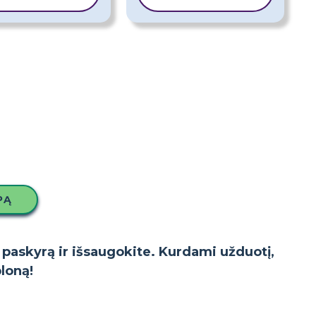
PĄ
o paskyrą ir išsaugokite. Kurdami užduotį,
bloną!