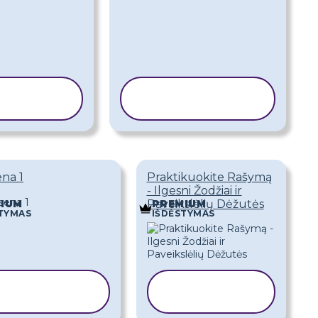
PIJUOTI
KOPIJUOTI
ABLONĄ
ŠABLONĄ
na 1
Praktikuokite Rašymą
- Ilgesni Žodžiai ir
Paveikslėlių Dėžutės
IUM
PREMIUM
TYMAS
IŠDĖSTYMAS
KOPIJUOTI
KOPIJUOTI
ŠABLONĄ
ŠABLONĄ