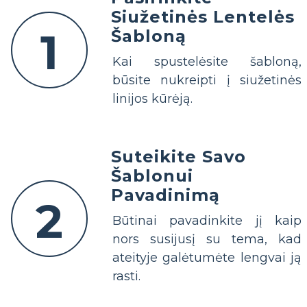
Siužetinės Lentelės
1
Šabloną
Kai spustelėsite šabloną,
būsite nukreipti į siužetinės
linijos kūrėją.
Suteikite Savo
Šablonui
Pavadinimą
2
Būtinai pavadinkite jį kaip
nors susijusį su tema, kad
ateityje galėtumėte lengvai ją
rasti.