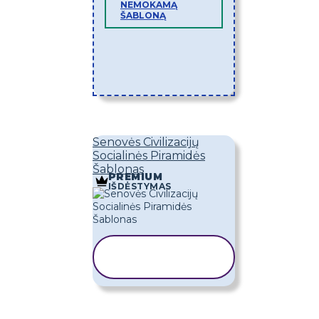
NEMOKAMĄ
ŠABLONĄ
Senovės Civilizacijų
Socialinės Piramidės
Šablonas
PREMIUM
IŠDĖSTYMAS
KOPIJUOTI
ŠABLONĄ