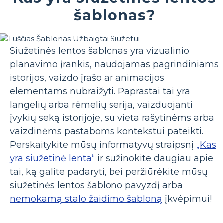
šablonas?
Siužetinės lentos šablonas yra vizualinio
planavimo įrankis, naudojamas pagrindiniams
istorijos, vaizdo įrašo ar animacijos
elementams nubraižyti. Paprastai tai yra
langelių arba rėmelių serija, vaizduojanti
įvykių seką istorijoje, su vieta rašytinėms arba
vaizdinėms pastaboms kontekstui pateikti.
Perskaitykite mūsų informatyvų straipsnį
„Kas
yra siužetinė lenta“
ir sužinokite daugiau apie
tai, ką galite padaryti, bei peržiūrėkite mūsų
siužetinės lentos šablono pavyzdį arba
nemokamą stalo žaidimo šabloną
įkvėpimui!