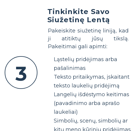
Tinkinkite Savo
Siužetinę Lentą
Pakeiskite siužetinę liniją, kad
ji atitiktų jūsų tikslą.
Pakeitimai gali apimti:
Ląstelių pridėjimas arba
3
pašalinimas
Teksto pritaikymas, įskaitant
teksto laukelių pridėjimą
Langelių išdėstymo keitimas
(pavadinimo arba aprašo
laukeliai)
Simbolių, scenų, simbolių ar
kitų meno kūrinių pridėjimas