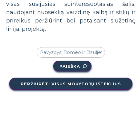
visas susijusias suinteresuotąsias šalis,
naudojant nuoseklią vaizdinę kalbą ir stilių ir
prireikus peržiūrint bei pataisant siužetinę
liniją. projektą.
PAIEŠKA
PERŽIŪRĖTI VISUS MOKYTOJŲ IŠTEKLIUS