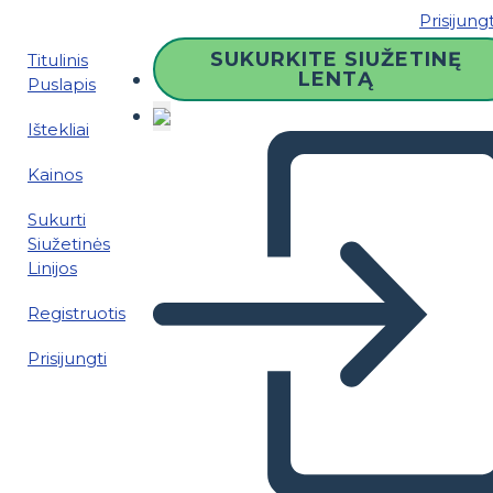
Prisijungt
SUKURKITE SIUŽETINĘ
Titulinis
LENTĄ
Puslapis
Ištekliai
Kainos
Sukurti
Siužetinės
Linijos
Registruotis
Prisijungti