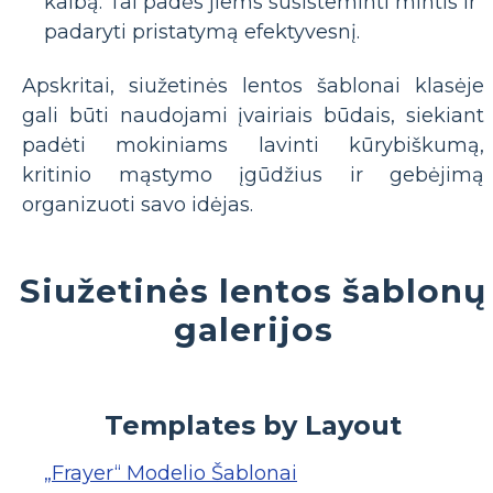
kalbą. Tai padės jiems susisteminti mintis ir
padaryti pristatymą efektyvesnį.
Apskritai, siužetinės lentos šablonai klasėje
gali būti naudojami įvairiais būdais, siekiant
padėti mokiniams lavinti kūrybiškumą,
kritinio mąstymo įgūdžius ir gebėjimą
organizuoti savo idėjas.
Siužetinės lentos šablonų
galerijos
Templates by Layout
„Frayer“ Modelio Šablonai