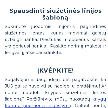
Spausdinti siužetinės linijos
šabloną
Sukurkite juodomis linijomis pagrindines
siužetines lentas, kurias mokiniai galėtų
užbaigti ranka. Pieštukas ir popierius kartais
yra geriausi įrankiai! Raskite norimą maketą ir
lengvai jį atsispausdinkite.
ĮKVĖPKITE!
Sugalvojome daug idėjų, bet pagalvokite, ką
JŪS galite nuveikti su nedideliu pradėjimu! Ar
norite naudoti knygos siužetinės lentos
šabloną? Peržiūrėkite mūsų nuostabų
knygų
kūrimo priemonės išdėstymą
! Galbūt norite,