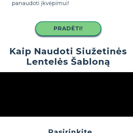
panaudoti įkvėpimui!
PRADĖTI!
Kaip Naudoti Siužetinės
Lentelės Šabloną
Pasirinkite