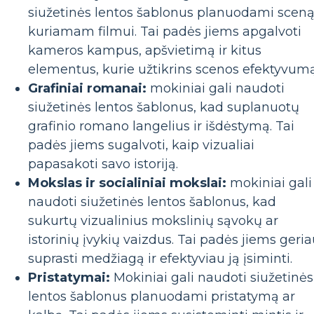
siužetinės lentos šablonus planuodami scen
kuriamam filmui. Tai padės jiems apgalvoti
kameros kampus, apšvietimą ir kitus
elementus, kurie užtikrins scenos efektyvumą
Grafiniai romanai:
mokiniai gali naudoti
siužetinės lentos šablonus, kad suplanuotų
grafinio romano langelius ir išdėstymą. Tai
padės jiems sugalvoti, kaip vizualiai
papasakoti savo istoriją.
Mokslas ir socialiniai mokslai:
mokiniai gali
naudoti siužetinės lentos šablonus, kad
sukurtų vizualinius mokslinių sąvokų ar
istorinių įvykių vaizdus. Tai padės jiems geri
suprasti medžiagą ir efektyviau ją įsiminti.
Pristatymai:
Mokiniai gali naudoti siužetinės
lentos šablonus planuodami pristatymą ar