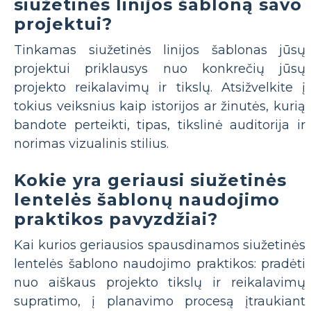
siužetinės linijos šabloną savo
projektui?
Tinkamas siužetinės linijos šablonas jūsų
projektui priklausys nuo konkrečių jūsų
projekto reikalavimų ir tikslų. Atsižvelkite į
tokius veiksnius kaip istorijos ar žinutės, kurią
bandote perteikti, tipas, tikslinė auditorija ir
norimas vizualinis stilius.
Kokie yra geriausi siužetinės
lentelės šablonų naudojimo
praktikos pavyzdžiai?
Kai kurios geriausios spausdinamos siužetinės
lentelės šablono naudojimo praktikos: pradėti
nuo aiškaus projekto tikslų ir reikalavimų
supratimo, į planavimo procesą įtraukiant