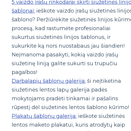
5 vaizdo įrašų rinkodarai skirti siužetinės linij
šablonai:
ieškote vaizdo įrašų siužetinės linijo
šablono? Peržiūrėkite siužetinės linijos kūrim
procesą, kad rastumėte profesionaliai
sukurtus siužetinės linijos šablonus, ir
sukurkite ką nors nuostabaus jau šiandien!
Neįmanoma pasakyti, kokią vaizdo įrašų
siužetinę liniją galite sukurti su trupučiu
pagalbos!
Darbalapių šablonų galerija:
ši neįtikėtina
siužetinės lentos lapų galerija padės
mokytojams pradėti tinkamai ir pašalins
rūpestį dėl siužetinės lentos šablono kūrimo!
Plakatų šablonų galerija:
ieškote siužetinės
lentos maketo plakatui, kuris atrodytų kaip