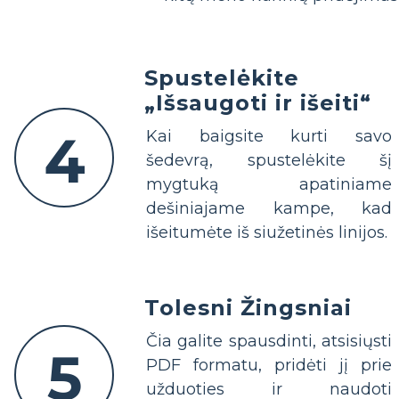
Spustelėkite
„Išsaugoti ir išeiti“
4
Kai baigsite kurti savo
šedevrą, spustelėkite šį
mygtuką apatiniame
dešiniajame kampe, kad
išeitumėte iš siužetinės linijos.
Tolesni Žingsniai
Čia galite spausdinti, atsisiųsti
5
PDF formatu, pridėti jį prie
užduoties ir naudoti