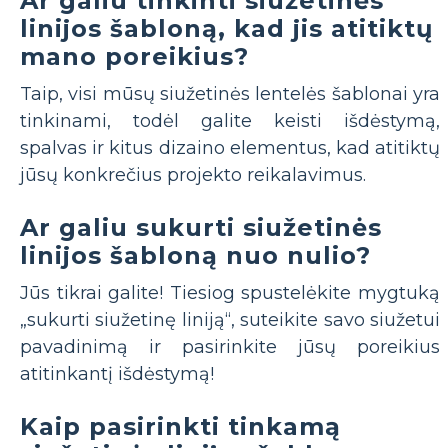
Ar galiu tinkinti siužetinės
linijos šabloną, kad jis atitiktų
mano poreikius?
Taip, visi mūsų siužetinės lentelės šablonai yra
tinkinami, todėl galite keisti išdėstymą,
spalvas ir kitus dizaino elementus, kad atitiktų
jūsų konkrečius projekto reikalavimus.
Ar galiu sukurti siužetinės
linijos šabloną nuo nulio?
Jūs tikrai galite! Tiesiog spustelėkite mygtuką
„sukurti siužetinę liniją“, suteikite savo siužetui
pavadinimą ir pasirinkite jūsų poreikius
atitinkantį išdėstymą!
Kaip pasirinkti tinkamą