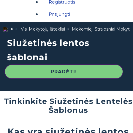
Registruotis
Prisijungti
Visi Mokytojų Ištekliai
Mokomieji Straipsniai Mokyt
Siužetinės lentos
šablonai
PRADĖTI!
Tinkinkite Siužetinės Lentelės
Šablonus
Kas yra siužetinės lentos