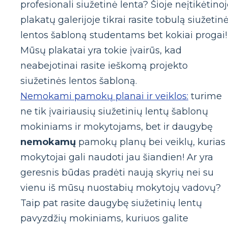
profesionali siužetinė lenta? Šioje neįtikėtino
plakatų galerijoje tikrai rasite tobulą siužetin
lentos šabloną studentams bet kokiai progai!
Mūsų plakatai yra tokie įvairūs, kad
neabejotinai rasite ieškomą projekto
siužetinės lentos šabloną.
Nemokami pamokų planai ir veiklos:
turime
ne tik įvairiausių siužetinių lentų šablonų
mokiniams ir mokytojams, bet ir daugybę
nemokamų
pamokų planų bei veiklų, kurias
mokytojai gali naudoti jau šiandien! Ar yra
geresnis būdas pradėti naują skyrių nei su
vienu iš mūsų nuostabių mokytojų vadovų?
Taip pat rasite daugybę siužetinių lentų
pavyzdžių mokiniams, kuriuos galite