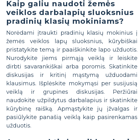
Kaip galiu naudoti žemės
veiklos darbalapių sluoksnius
pradinių klasių mokiniams?
Norėdami įtraukti pradinių klasių mokinius į
žemės veiklos lapų sluoksnius, kūrybiškai
pristatykite temą ir paaiškinkite lapo užduotis.
Nurodykite jiems pirmąją veiklą ir leiskite
dirbti savarankiškai arba poromis. Skatinkite
diskusijas ir kritinį mąstymą užduodami
klausimus. Išplėskite mokymąsi per susijusią
veiklą ir grupines diskusijas. Peržiūrai
naudokite užpildytus darbalapius ir skatinkite
kūrybinę raišką. Apmąstykite jų įžvalgas ir
pasiūlykite panašią veiklą kaip pasirenkamas
užduotis.