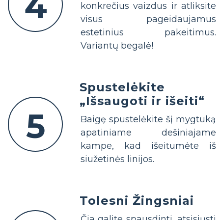
4
konkrečius vaizdus ir atliksite
visus pageidaujamus
estetinius pakeitimus.
Variantų begalė!
Spustelėkite
„Išsaugoti ir išeiti“
5
Baigę spustelėkite šį mygtuką
apatiniame dešiniajame
kampe, kad išeitumėte iš
siužetinės linijos.
Tolesni Žingsniai
Čia galite spausdinti, atsisiųsti