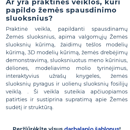
Ar yra praktinės veiklos, kuri
papildo žemės spausdinimo
sluoksnius?
Praktinė veikla, papildanti spausdinamų
Žemės sluoksnius, apima valgomųjų Žemės
sluoksnių kūrimą, žaidimų tešlos modelių
kūrimą, 3D modelių kūrimą, žemės drebėjimų
demonstravimą, sluoksniuotus meno kūrinius,
dėliones, modeliavimo molio tyrinėjimus,
interaktyvius užrašų knygeles, žemės
sluoksnių pyragus ir uolienų sluoksnių fosilijų
veiklą. . Ši veikla suteikia apčiuopiamos
patirties ir sustiprina supratimą apie Žemės
sudėtį ir struktūrą.
Peržiūrėkite visus
darbalapio šablonus
!