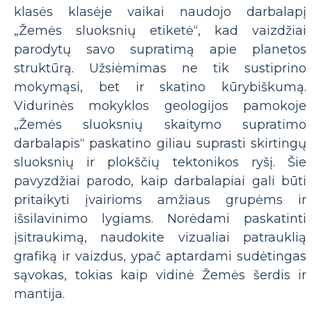
klasės klasėje vaikai naudojo darbalapį
„Žemės sluoksnių etiketė“, kad vaizdžiai
parodytų savo supratimą apie planetos
struktūrą. Užsiėmimas ne tik sustiprino
mokymąsi, bet ir skatino kūrybiškumą.
Vidurinės mokyklos geologijos pamokoje
„Žemės sluoksnių skaitymo supratimo
darbalapis“ paskatino giliau suprasti skirtingų
sluoksnių ir plokščių tektonikos ryšį. Šie
pavyzdžiai parodo, kaip darbalapiai gali būti
pritaikyti įvairioms amžiaus grupėms ir
išsilavinimo lygiams. Norėdami paskatinti
įsitraukimą, naudokite vizualiai patrauklią
grafiką ir vaizdus, ​​​​ypač aptardami sudėtingas
sąvokas, tokias kaip vidinė Žemės šerdis ir
mantija.