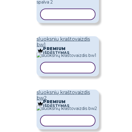
KOPIJUOTI ŠABLONĄ
sluoksnių kraštovaizdis
bw1
PREMIUM
IŠDĖSTYMAS
KOPIJUOTI ŠABLONĄ
sluoksnių kraštovaizdis
bw2
PREMIUM
IŠDĖSTYMAS
KOPIJUOTI ŠABLONĄ