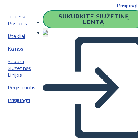
Prisijungt
SUKURKITE SIUŽETINĘ
Titulinis
LENTĄ
Puslapis
Ištekliai
Kainos
Sukurti
Siužetinės
Linijos
Registruotis
Prisijungti