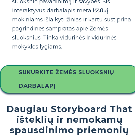
sluoksnio pavadinimą ir savybes. Šis
interaktyvus darbalapis meta iššūkį
mokiniams išlaikyti žinias ir kartu sustiprina
pagrindines sampratas apie Žemės
sluoksnius. Tinka vidurinės ir vidurinės
mokyklos lygiams.
SUKURKITE ŽEMĖS SLUOKSNIŲ
DARBALAPĮ
Daugiau Storyboard That
išteklių ir nemokamų
spausdinimo priemonių