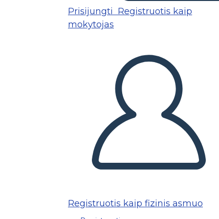
Prisijungti
Registruotis kaip
mokytojas
Registruotis kaip fizinis asmuo