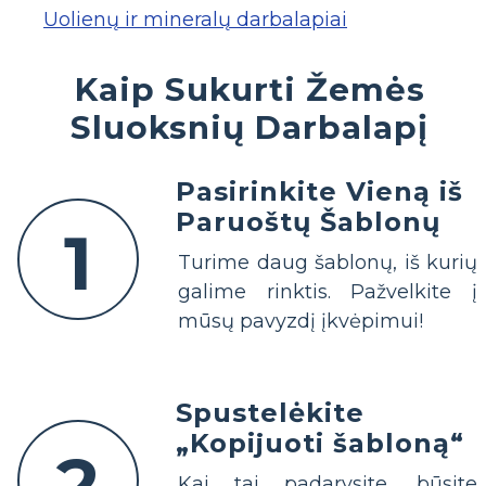
Uolienų ir mineralų darbalapiai
Kaip Sukurti Žemės
Sluoksnių Darbalapį
Pasirinkite Vieną iš
Paruoštų Šablonų
1
Turime daug šablonų, iš kurių
galime rinktis. Pažvelkite į
mūsų pavyzdį įkvėpimui!
Spustelėkite
„Kopijuoti šabloną“
2
Kai tai padarysite, būsite