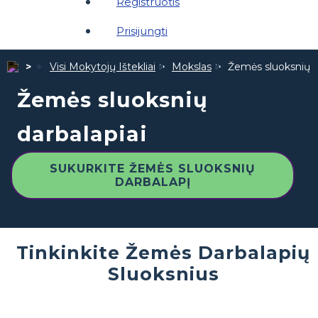
Registruotis
Prisijungti
Visi Mokytojų Ištekliai
Mokslas
Žemės sluoksnių d
Žemės sluoksnių
darbalapiai
SUKURKITE ŽEMĖS SLUOKSNIŲ
DARBALAPĮ
Tinkinkite Žemės Darbalapių
Sluoksnius