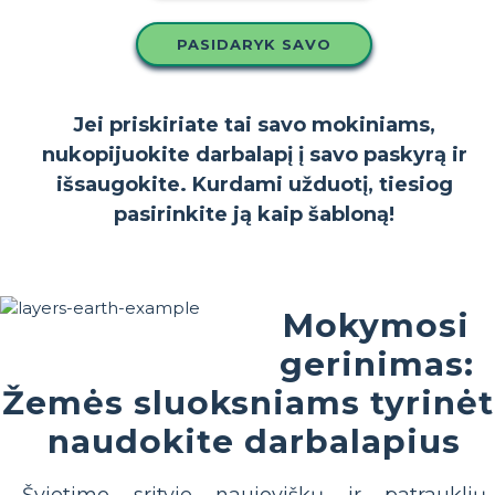
PASIDARYK SAVO
Jei priskiriate tai savo mokiniams,
nukopijuokite darbalapį į savo paskyrą ir
išsaugokite. Kurdami užduotį, tiesiog
pasirinkite ją kaip šabloną!
Mokymosi
gerinimas:
Žemės sluoksniams tyrinėt
naudokite darbalapius
Švietimo srityje naujoviškų ir patrauklių