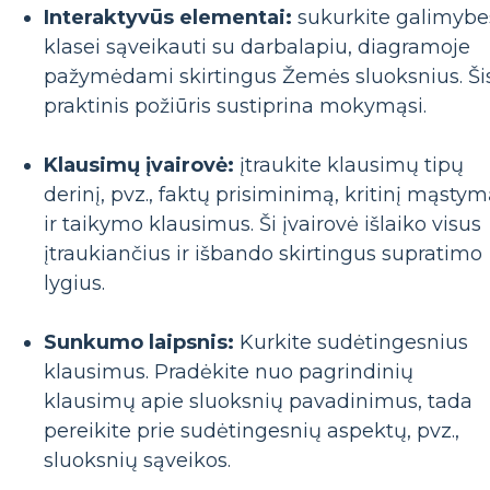
Interaktyvūs elementai:
sukurkite galimybe
klasei sąveikauti su darbalapiu, diagramoje
pažymėdami skirtingus Žemės sluoksnius. Ši
praktinis požiūris sustiprina mokymąsi.
Klausimų įvairovė:
įtraukite klausimų tipų
derinį, pvz., faktų prisiminimą, kritinį mąsty
ir taikymo klausimus. Ši įvairovė išlaiko visus
įtraukiančius ir išbando skirtingus supratimo
lygius.
Sunkumo laipsnis:
Kurkite sudėtingesnius
klausimus. Pradėkite nuo pagrindinių
klausimų apie sluoksnių pavadinimus, tada
pereikite prie sudėtingesnių aspektų, pvz.,
sluoksnių sąveikos.