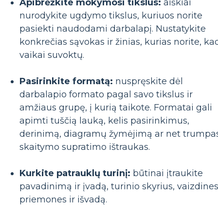
Apibrėžkite mokymosi tikslus:
aiškiai
nurodykite ugdymo tikslus, kuriuos norite
pasiekti naudodami darbalapį. Nustatykite
konkrečias sąvokas ir žinias, kurias norite, ka
vaikai suvoktų.
Pasirinkite formatą:
nuspręskite dėl
darbalapio formato pagal savo tikslus ir
amžiaus grupę, į kurią taikote. Formatai gali
apimti tuščią lauką, kelis pasirinkimus,
derinimą, diagramų žymėjimą ar net trumpa
skaitymo supratimo ištraukas.
Kurkite patrauklų turinį:
būtinai įtraukite
pavadinimą ir įvadą, turinio skyrius, vaizdine
priemones ir išvadą.