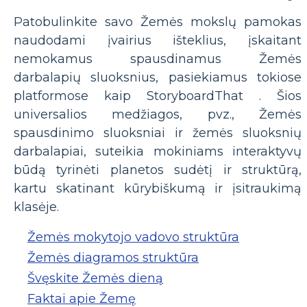
Patobulinkite savo Žemės mokslų pamokas
naudodami įvairius išteklius, įskaitant
nemokamus spausdinamus Žemės
darbalapių sluoksnius, pasiekiamus tokiose
platformose kaip StoryboardThat . Šios
universalios medžiagos, pvz., Žemės
spausdinimo sluoksniai ir žemės sluoksnių
darbalapiai, suteikia mokiniams interaktyvų
būdą tyrinėti planetos sudėtį ir struktūrą,
kartu skatinant kūrybiškumą ir įsitraukimą
klasėje.
Žemės mokytojo vadovo struktūra
Žemės diagramos struktūra
Švęskite Žemės dieną
Faktai apie Žemę