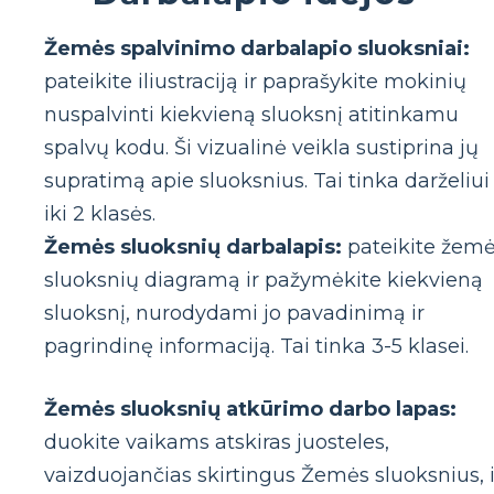
Žemės spalvinimo darbalapio sluoksniai:
pateikite iliustraciją ir paprašykite mokinių
nuspalvinti kiekvieną sluoksnį atitinkamu
spalvų kodu. Ši vizualinė veikla sustiprina jų
supratimą apie sluoksnius. Tai tinka darželiui
iki 2 klasės.
Žemės sluoksnių darbalapis:
pateikite žem
sluoksnių diagramą ir pažymėkite kiekvieną
sluoksnį, nurodydami jo pavadinimą ir
pagrindinę informaciją. Tai tinka 3-5 klasei.
Žemės sluoksnių atkūrimo darbo lapas:
duokite vaikams atskiras juosteles,
vaizduojančias skirtingus Žemės sluoksnius, i