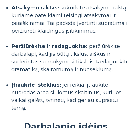
Atsakymo raktas:
sukurkite atsakymo raktą,
kuriame pateikiami teisingi atsakymai ir
paaiškinimai. Tai padeda įvertinti supratimą i
peržiūrėti klaidingus įsitikinimus.
Peržiūrėkite ir redaguokite:
peržiūrėkite
darbalapį, kad jis būtų tikslus, aiškus ir
suderintas su mokymosi tikslais. Redaguokit
gramatiką, skaitomumą ir nuoseklumą.
Įtraukite išteklius:
jei reikia, įtraukite
nuorodas arba siūlomus skaitinius, kuriuos
vaikai galėtų tyrinėti, kad geriau suprastų
temą.
Darbalapio idėjos