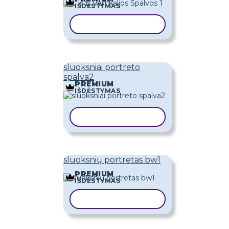
IŠDĖSTYMAS
KOPIJUOTI ŠABLONĄ
sluoksniai portreto
spalva2
PREMIUM
IŠDĖSTYMAS
KOPIJUOTI ŠABLONĄ
sluoksnių portretas bw1
PREMIUM
IŠDĖSTYMAS
KOPIJUOTI ŠABLONĄ