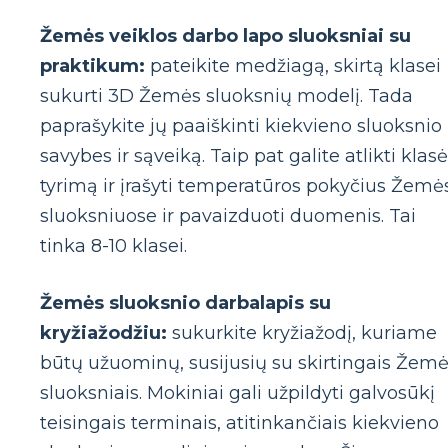
Žemės veiklos darbo lapo sluoksniai su
praktikum:
pateikite medžiagą, skirtą klasei
sukurti 3D Žemės sluoksnių modelį. Tada
paprašykite jų paaiškinti kiekvieno sluoksnio
savybes ir sąveiką. Taip pat galite atlikti klas
tyrimą ir įrašyti temperatūros pokyčius Žemė
sluoksniuose ir pavaizduoti duomenis. Tai
tinka 8-10 klasei.
Žemės sluoksnio darbalapis su
kryžiažodžiu:
sukurkite kryžiažodį, kuriame
būtų užuominų, susijusių su skirtingais Žem
sluoksniais. Mokiniai gali užpildyti galvosūkį
teisingais terminais, atitinkančiais kiekvieno