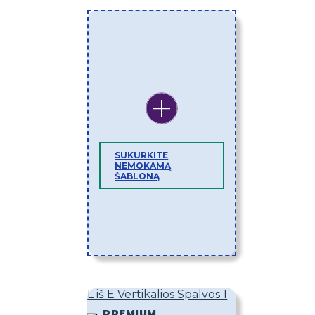
SUKURKITE
NEMOKAMĄ
ŠABLONĄ
L iš E Vertikalios Spalvos 1
PREMIUM