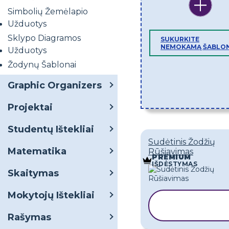
Simbolių Žemėlapio
Užduotys
Sklypo Diagramos
SUKURKITE
NEMOKAMĄ ŠABLO
Užduotys
Žodynų Šablonai
Graphic Organizers
Projektai
Studentų Ištekliai
Sudėtinis Žodžių
Matematika
Rūšiavimas
PREMIUM
IŠDĖSTYMAS
Skaitymas
Mokytojų Ištekliai
KOPIJUOTI
ŠABLONĄ
Rašymas