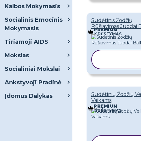
Kalbos Mokymasis
Socialinis Emocinis
Sudėtinis Žodžių
Rūšiavimas Juodai B
Mokymasis
PREMIUM
IŠDĖSTYMAS
Tiriamoji AIDS
Mokslas
KOPIJUOTI
ŠABLONĄ
Socialiniai Mokslai
Ankstyvoji Pradinė
Sudėtinių Žodžių Ve
Įdomus Dalykas
Vaikams
PREMIUM
IŠDĖSTYMAS