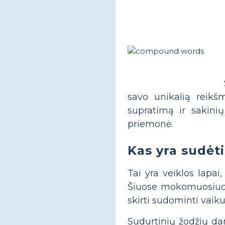
savo unikalią reikš
supratimą ir sakini
priemonė.
Kas yra sudėti
Tai yra veiklos lapai
Šiuose mokomuosiuose 
skirti sudominti vaiku
Sudurtinių žodžių darb