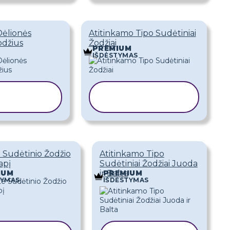
Dėlionės
Atitinkamo Tipo Sudėtiniai
odžius
Žodžiai
PREMIUM
IŠDĖSTYMAS
IJUOTI
KOPIJUOTI
BLONĄ
ŠABLONĄ
 Sudėtinio Žodžio
Atitinkamo Tipo
apį
Sudėtiniai Žodžiai Juoda
ir Balta
IUM
PREMIUM
TYMAS
IŠDĖSTYMAS