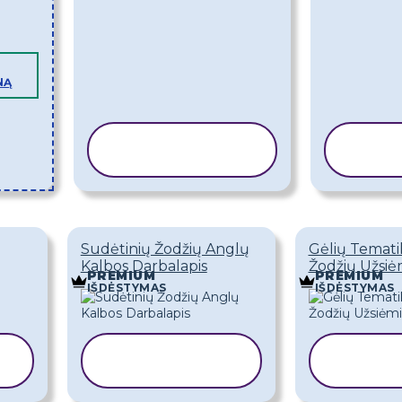
NĄ
KOPIJUOTI
KOP
ŠABLONĄ
ŠA
Sudėtinių Žodžių Anglų
Gėlių Temati
Kalbos Darbalapis
Žodžių Užsi
PREMIUM
PREMIUM
IŠDĖSTYMAS
IŠDĖSTYMAS
KOPIJUOTI
KOP
ŠABLONĄ
ŠA