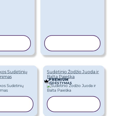
IJUOTI
KOPIJUOTI
BLONĄ
ŠABLONĄ
kos Sudėtinių
Sudėtinio Žodžio Juoda ir
ėmimas
Balta Paieška
PREMIUM
IŠDĖSTYMAS
IJUOTI
KOPIJUOTI
BLONĄ
ŠABLONĄ