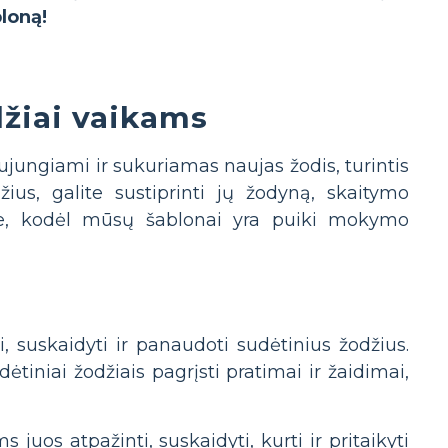
bloną!
džiai vaikams
 sujungiami ir sukuriamas naujas žodis, turintis
us, galite sustiprinti jų žodyną, skaitymo
kite, kodėl mūsų šablonai yra puiki mokymo
i, suskaidyti ir panaudoti sudėtinius žodžius.
iniai žodžiais pagrįsti pratimai ir žaidimai,
juos atpažinti, suskaidyti, kurti ir pritaikyti