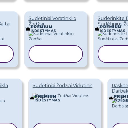
Sudėtiniai Voratinklio
Suderinkite 
altai
Žodžiai
Sudėtinius Ž
PREMIUM
PREMIUM
IŠDĖSTYMAS
IŠDĖSTYMAS
KOPIJUOTI
KOP
ŠABLONĄ
ŠA
ikla
Sudėtiniai Žodžiai Vidutinis
Raskite
Darbal
PREMIUM
PREM
IŠDĖSTYMAS
IŠDĖS