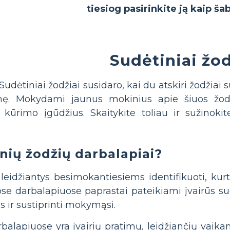
tiesiog pasirinkite ją kaip ša
Sudėtiniai žo
Sudėtiniai žodžiai susidaro, kai du atskiri žodžiai
mę. Mokydami jaunus mokinius apie šiuos žodži
ų kūrimo įgūdžius. Skaitykite toliau ir sužino
nių žodžių darbalapiai?
, leidžiantys besimokantiesiems identifikuoti, kurt
darbalapiuose paprastai pateikiami įvairūs sudėt
s ir sustiprinti mokymąsi.
alapiuose yra įvairių pratimų, leidžiančių vaikams 