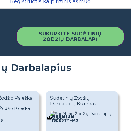
Registruotis kaip fizinis asmuo
SUKURKITE SUDĖTINIŲ
ŽODŽIŲ DARBALAPĮ
ių Darbalapius
Žodžio Paieška
Sudėtinių Žodžių
Darbalapių Kūrimas
PREMIUM
AS
IŠDĖSTYMAS