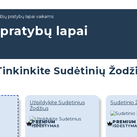
žių pratybų lapai vaikams
pratybų lapai
Tinkinkite Sudėtinių Žodž
Užpildykite Sudėtinius
Sudėtinio 
Žodžius
PREMIUM
PREMIUM
IŠDĖSTYMAS
IŠDĖSTYM