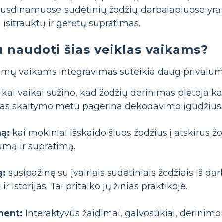
ausdinamuose sudėtinių žodžių darbalapiuose yra 
i įsitrauktų ir gerėtų supratimas.
u naudoti šias veiklas vaikams?
timų vaikams integravimas suteikia daug privalum
kai vaikai sužino, kad žodžių derinimas plėtoja ka
mas skaitymo metu pagerina dekodavimo įgūdžius
mą:
kai mokiniai išskaido šiuos žodžius į atskirus žod
mą ir supratimą.
ą:
susipažinę su įvairiais sudėtiniais žodžiais iš darb
s
ir istorijas. Tai pritaiko jų žinias praktikoje.
ment:
Interaktyvūs žaidimai, galvosūkiai, derinimo 