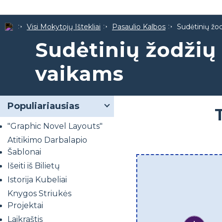
Visi Mokytojų Ištekliai
Pasaulio Kalbos
Sudėtinių žod
Sudėtinių žodžių 
vaikams
Populiariausias
"Graphic Novel Layouts"
Atitikimo Darbalapio
Šablonai
Išeiti iš Bilietų
Istorija Kubeliai
Knygos Striukės
Projektai
Laikraštis