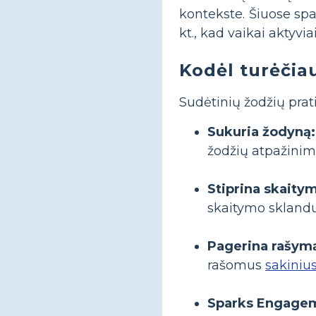
kontekste. Šiuose sp
kt., kad vaikai aktyvia
Kodėl turėčia
Sudėtinių žodžių pra
Sukuria žodyną:
žodžių atpažini
Stiprina skaity
skaitymo sklandu
Pagerina rašym
rašomus
sakiniu
Sparks Engage