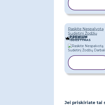
KOPIJUOT
ŠABLONĄ
Raskite Nespalvotą
Sudėtinį Žodžių
PREMIUM
Darbalapį
IŠDĖSTYMAS
KOPIJUOTI
ŠABLONĄ
Jei priskiriate ta