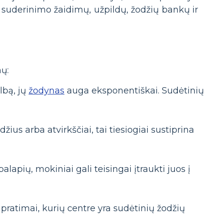
suderinimo žaidimų, užpildų, žodžių bankų ir
ų:
lbą, jų
žodynas
auga eksponentiškai. Sudėtinių
.
žius arba atvirkščiai, tai tiesiogiai sustiprina
alapių, mokiniai gali teisingai įtraukti juos į
pratimai, kurių centre yra sudėtinių žodžių