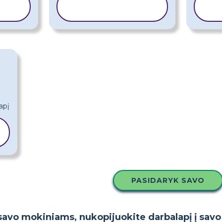
I
KOPIJUOTI
ŠABLONĄ
PASIDARYK SAVO
i savo mokiniams, nukopijuokite darbalapį į sav