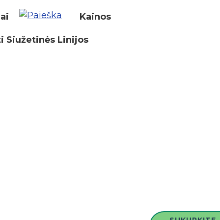
iai
Kainos
i Siužetinės Linijos