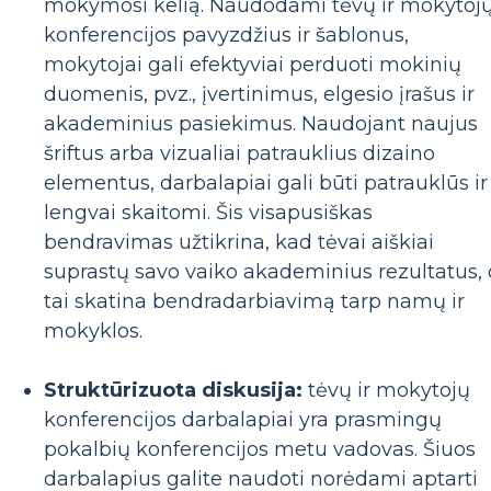
mokymosi kelią. Naudodami tėvų ir mokytoj
konferencijos pavyzdžius ir šablonus,
mokytojai gali efektyviai perduoti mokinių
duomenis, pvz., įvertinimus, elgesio įrašus ir
akademinius pasiekimus. Naudojant naujus
šriftus arba vizualiai patrauklius dizaino
elementus, darbalapiai gali būti patrauklūs ir
lengvai skaitomi. Šis visapusiškas
bendravimas užtikrina, kad tėvai aiškiai
suprastų savo vaiko akademinius rezultatus, 
tai skatina bendradarbiavimą tarp namų ir
mokyklos.
Struktūrizuota diskusija:
tėvų ir mokytojų
konferencijos darbalapiai yra prasmingų
pokalbių konferencijos metu vadovas. Šiuos
darbalapius galite naudoti norėdami aptarti