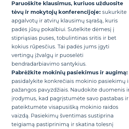
Paruoškite klausimus, kuriuos užduosite
tėvų ir mokytojų konferencijoje:
sukurkite
apgalvotų ir atvirų klausimų sąrašą, kuris
padės jūsų pokalbiui. Sutelkite dėmesį į
stipriąsias puses, tobulintinas sritis ir bet
kokius rūpesčius. Tai padės jums įgyti
vertingų įžvalgų ir puoselėti
bendradarbiavimo santykius.
Pabrėžkite mokinių pasiekimus ir augimą:
pasidalykite konkrečiais mokinio pasiekimų i
pažangos pavyzdžiais. Naudokite duomenis i
įrodymus, kad pagrįstumėte savo pastabas ir
pateiktumėte visapusišką mokinio raidos
vaizdą. Pasiekimų šventimas sustiprina
teigiamą pastiprinimą ir skatina tolesnį