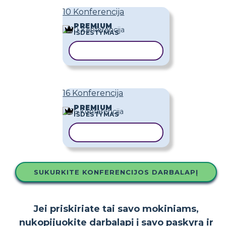
10 Konferencija
PREMIUM
IŠDĖSTYMAS
KOPIJUOTI ŠABLONĄ
16 Konferencija
PREMIUM
IŠDĖSTYMAS
KOPIJUOTI ŠABLONĄ
SUKURKITE KONFERENCIJOS DARBALAPĮ
Jei priskiriate tai savo mokiniams,
nukopijuokite darbalapį į savo paskyrą ir