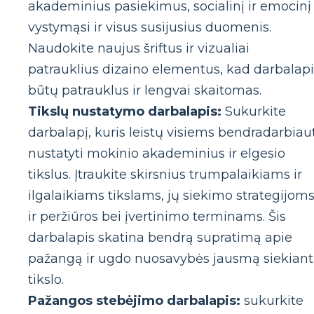
akademinius pasiekimus, socialinį ir emocinį
vystymąsi ir visus susijusius duomenis.
Naudokite naujus šriftus ir vizualiai
patrauklius dizaino elementus, kad darbalapi
būtų patrauklus ir lengvai skaitomas.
Tikslų nustatymo darbalapis:
Sukurkite
darbalapį, kuris leistų visiems bendradarbiau
nustatyti mokinio akademinius ir elgesio
tikslus. Įtraukite skirsnius trumpalaikiams ir
ilgalaikiams tikslams, jų siekimo strategijom
ir peržiūros bei įvertinimo terminams. Šis
darbalapis skatina bendrą supratimą apie
pažangą ir ugdo nuosavybės jausmą siekiant
tikslo.
Pažangos stebėjimo darbalapis:
sukurkite