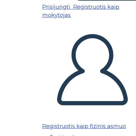
Prisijungti
Registruotis kaip
mokytojas
Registruotis kaip fizinis asmuo