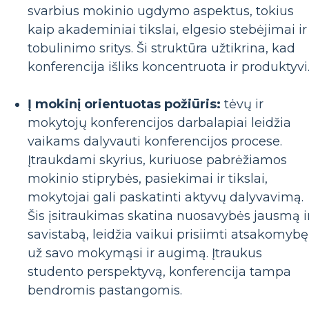
svarbius mokinio ugdymo aspektus, tokius
kaip akademiniai tikslai, elgesio stebėjimai ir
tobulinimo sritys. Ši struktūra užtikrina, kad
konferencija išliks koncentruota ir produktyvi
Į mokinį orientuotas požiūris:
tėvų ir
mokytojų konferencijos darbalapiai leidžia
vaikams dalyvauti konferencijos procese.
Įtraukdami skyrius, kuriuose pabrėžiamos
mokinio stiprybės, pasiekimai ir tikslai,
mokytojai gali paskatinti aktyvų dalyvavimą.
Šis įsitraukimas skatina nuosavybės jausmą i
savistabą, leidžia vaikui prisiimti atsakomybę
už savo mokymąsi ir augimą. Įtraukus
studento perspektyvą, konferencija tampa
bendromis pastangomis.