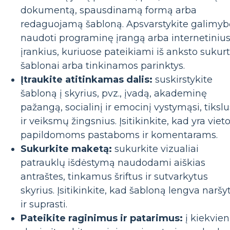
dokumentą, spausdinamą formą arba
redaguojamą šabloną. Apsvarstykite galimyb
naudoti programinę įrangą arba internetiniu
įrankius, kuriuose pateikiami iš anksto sukurt
šablonai arba tinkinamos parinktys.
Įtraukite atitinkamas dalis:
suskirstykite
šabloną į skyrius, pvz., įvadą, akademinę
pažangą, socialinį ir emocinį vystymąsi, tikslu
ir veiksmų žingsnius. Įsitikinkite, kad yra viet
papildomoms pastaboms ir komentarams.
Sukurkite maketą:
sukurkite vizualiai
patrauklų išdėstymą naudodami aiškias
antraštes, tinkamus šriftus ir sutvarkytus
skyrius. Įsitikinkite, kad šabloną lengva naršyt
ir suprasti.
Pateikite raginimus ir patarimus:
į kiekvie