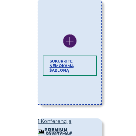
SUKURKITE
NEMOKAMĄ
ŠABLONĄ
1 Konferencija
PREMIUM
IŠDĖSTYMAS