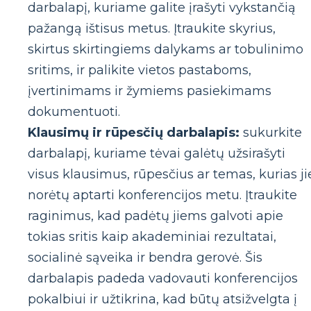
darbalapį, kuriame galite įrašyti vykstančią
pažangą ištisus metus. Įtraukite skyrius,
skirtus skirtingiems dalykams ar tobulinimo
sritims, ir palikite vietos pastaboms,
įvertinimams ir žymiems pasiekimams
dokumentuoti.
Klausimų ir rūpesčių darbalapis:
sukurkite
darbalapį, kuriame tėvai galėtų užsirašyti
visus klausimus, rūpesčius ar temas, kurias ji
norėtų aptarti konferencijos metu. Įtraukite
raginimus, kad padėtų jiems galvoti apie
tokias sritis kaip akademiniai rezultatai,
socialinė sąveika ir bendra gerovė. Šis
darbalapis padeda vadovauti konferencijos
pokalbiui ir užtikrina, kad būtų atsižvelgta į