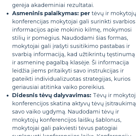
gerėja akademiniai rezultatai.
Asmeninis palaikymas: per
tėvų ir mokytoj
konferencijas mokytojai gali surinkti svarbios
informacijos apie mokinio kilmę, mokymosi
stilių ir pomėgius. Naudodami šias formas,
mokytojai gali įrašyti susitikimo pastabas ir
svarbią informaciją, kad užtikrintų tęstinumą
ir asmeninę pagalbą klasėje. Ši informacija
leidžia jiems pritaikyti savo instrukcijas ir
pateikti individualizuotas strategijas, kurios
geriausiai atitinka vaiko poreikius.
Didesnis tėvų dalyvavimas:
Tėvų ir mokyto
konferencijos skatina aktyvų tėvų įsitraukimą
savo vaiko ugdymą. Naudodami tėvų ir
mokytojų konferencijos laiškų šablonus,
mokytojai gali pakviesti tėvus patogiai