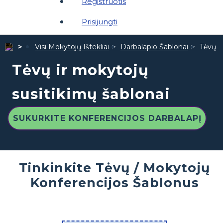
Registruotis
Prisijungti
Visi Mokytojų Ištekliai
Darbalapio Šablonai
Tėvų i
Tėvų ir mokytojų
susitikimų šablonai
SUKURKITE KONFERENCIJOS DARBALAPĮ
Tinkinkite Tėvų / Mokytojų
Konferencijos Šablonus