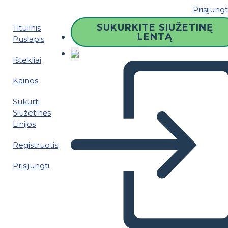
Prisijungt
SUKURKITE SIUŽETINĘ
Titulinis
LENTĄ
Puslapis
Ištekliai
Kainos
Sukurti
Siužetinės
Linijos
Registruotis
Prisijungti