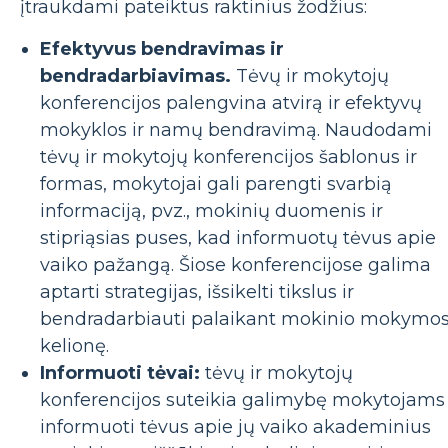
įtraukdami pateiktus raktinius žodžius:
Efektyvus bendravimas ir
bendradarbiavimas.
Tėvų ir mokytojų
konferencijos palengvina atvirą ir efektyvų
mokyklos ir namų bendravimą. Naudodami
tėvų ir mokytojų konferencijos šablonus ir
formas, mokytojai gali parengti svarbią
informaciją, pvz., mokinių duomenis ir
stipriąsias puses, kad informuotų tėvus apie
vaiko pažangą. Šiose konferencijose galima
aptarti strategijas, išsikelti tikslus ir
bendradarbiauti palaikant mokinio mokymos
kelionę.
Informuoti tėvai:
tėvų ir mokytojų
konferencijos suteikia galimybę mokytojams
informuoti tėvus apie jų vaiko akademinius