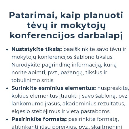
Patarimai, kaip planuoti
tėvų ir mokytojų
konferencijos darbalapį
Nustatykite tikslą:
paaiškinkite savo tėvų ir
mokytojų konferencijos šablono tikslus.
Nurodykite pagrindinę informaciją, kurią
norite apimti, pvz., pažangą, tikslus ir
tobulinimo sritis.
Surinkite esminius elementus:
nuspręskite,
kokius elementus įtraukti į savo šabloną, pvz.
lankomumo įrašus, akademinius rezultatus,
elgesio stebėjimus ir vietą pastaboms.
Pasirinkite formatą:
pasirinkite formatą,
atitinkantį jūsų poreikius, pvz., skaitmeninį