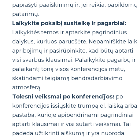
paprašyti paaiškinimų ir, jei reikia, papildom
patarimų.
Laikykite pokalbį susitelkę ir pagarbiai:
Laikykitės temos ir aptarkite pagrindinius
dalykus, kuriuos paruošėte. Nepamirškite lai
apribojimų ir pasirūpinkite, kad būtų aptarti
visi svarbūs klausimai. Palaikykite pagarbų ir
palaikantį toną visos konferencijos metu,
skatindami teigiamą bendradarbiavimo
atmosferą.
Tolesni veiksmai po konferencijos:
po
konferencijos išsiųskite trumpą el. laišką arb
pastabą, kurioje apibendrinami pagrindiniai
aptarti klausimai ir visi sutarti veiksmai. Tai
padeda užtikrinti aiškumą ir yra nuoroda.