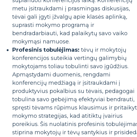
suplanuoti konferencijos laiką. Konferencijų
metu įsitraukdami į prasmingas diskusijas,
tėvai gali įgyti įžvalgų apie klasės aplinką,
suprasti mokymo programą ir
bendradarbiauti, kad palaikytų savo vaiko
mokymąsi namuose.
Profesinis tobulėjimas:
tėvų ir mokytojų
konferencijos suteikia vertingų galimybių
mokytojams toliau tobulinti savo įgūdžius.
Apmąstydami duomenis, rengdami
konferencijų medžiagą ir įsitraukdami į
produktyvius pokalbius su tėvais, pedagogai
tobulina savo gebėjimą efektyviai bendrauti,
spręsti tėvams rūpimus klausimus ir pritaikyt
mokymo strategijas, kad atitiktų įvairius
poreikius. Šis nuolatinis profesinis tobulėjima
stiprina mokytojų ir tėvų santykius ir priside