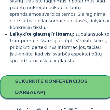
skyrių įtraukite raginimus ir patarimus, kad
padėtų nukreipti pokalbį ir būtų
sprendžiamos svarbios temos. Šie raginimai
gali skirtis priklausomai nuo klasės, dalyko ar
konkrečių tikslų.
Laikykite glaustą ir išsamų:
subalansuokite
trumpumą ir išsamią aprėptį. Venkite šeimų
priblokšti perteklinės informacijos, tačiau
įsitikinkite, kad visi svarbūs aspektai būtų
sprendžiami aiškiai ir glaustai.
SUKURKITE KONFERENCIJOS
DARBALAPĮ