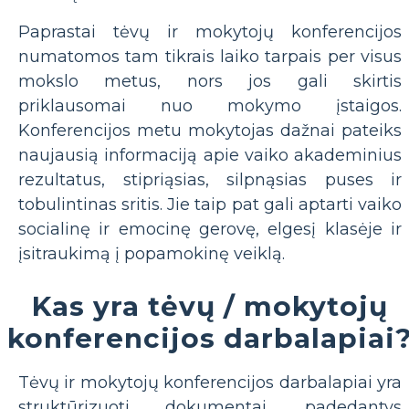
Paprastai tėvų ir mokytojų konferencijos
numatomos tam tikrais laiko tarpais per visus
mokslo metus, nors jos gali skirtis
priklausomai nuo mokymo įstaigos.
Konferencijos metu mokytojas dažnai pateiks
naujausią informaciją apie vaiko akademinius
rezultatus, stipriąsias, silpnąsias puses ir
tobulintinas sritis. Jie taip pat gali aptarti vaiko
socialinę ir emocinę gerovę, elgesį klasėje ir
įsitraukimą į popamokinę veiklą.
Kas yra tėvų / mokytojų
konferencijos darbalapiai
Tėvų ir mokytojų konferencijos darbalapiai yra
struktūrizuoti dokumentai, padedantys