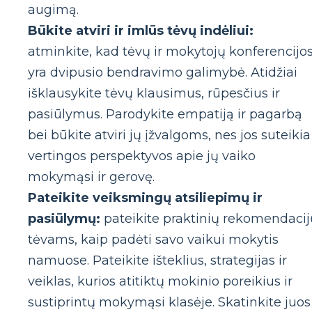
augimą.
Būkite atviri ir imlūs tėvų indėliui:
atminkite, kad tėvų ir mokytojų konferencijo
yra dvipusio bendravimo galimybė. Atidžiai
išklausykite tėvų klausimus, rūpesčius ir
pasiūlymus. Parodykite empatiją ir pagarbą
bei būkite atviri jų įžvalgoms, nes jos suteikia
vertingos perspektyvos apie jų vaiko
mokymąsi ir gerovę.
Pateikite veiksmingų atsiliepimų ir
pasiūlymų:
pateikite praktinių rekomendacij
tėvams, kaip padėti savo vaikui mokytis
namuose. Pateikite išteklius, strategijas ir
veiklas, kurios atitiktų mokinio poreikius ir
sustiprintų mokymąsi klasėje. Skatinkite juos