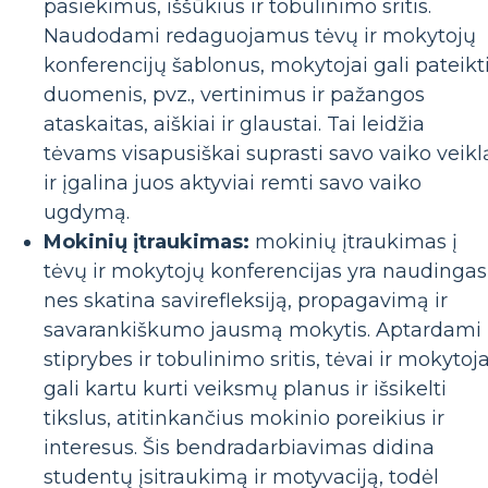
pasiekimus, iššūkius ir tobulinimo sritis.
Naudodami redaguojamus tėvų ir mokytojų
konferencijų šablonus, mokytojai gali pateikt
duomenis, pvz., vertinimus ir pažangos
ataskaitas, aiškiai ir glaustai. Tai leidžia
tėvams visapusiškai suprasti savo vaiko veikl
ir įgalina juos aktyviai remti savo vaiko
ugdymą.
Mokinių įtraukimas:
mokinių įtraukimas į
tėvų ir mokytojų konferencijas yra naudingas
nes skatina savirefleksiją, propagavimą ir
savarankiškumo jausmą mokytis. Aptardami
stiprybes ir tobulinimo sritis, tėvai ir mokytoja
gali kartu kurti veiksmų planus ir išsikelti
tikslus, atitinkančius mokinio poreikius ir
interesus. Šis bendradarbiavimas didina
studentų įsitraukimą ir motyvaciją, todėl