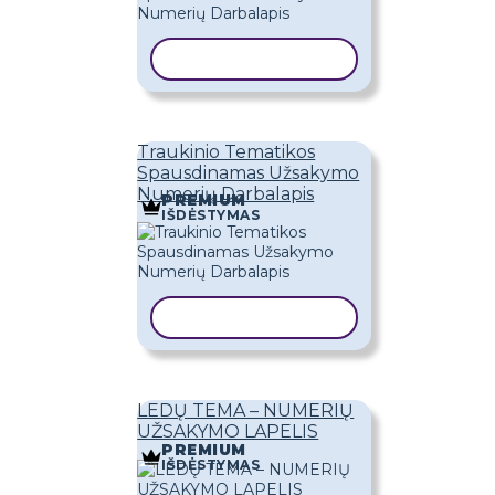
KOPIJUOTI ŠABLONĄ
Traukinio Tematikos
Spausdinamas Užsakymo
Numerių Darbalapis
PREMIUM
IŠDĖSTYMAS
KOPIJUOTI ŠABLONĄ
LEDŲ TEMA – NUMERIŲ
UŽSAKYMO LAPELIS
PREMIUM
IŠDĖSTYMAS