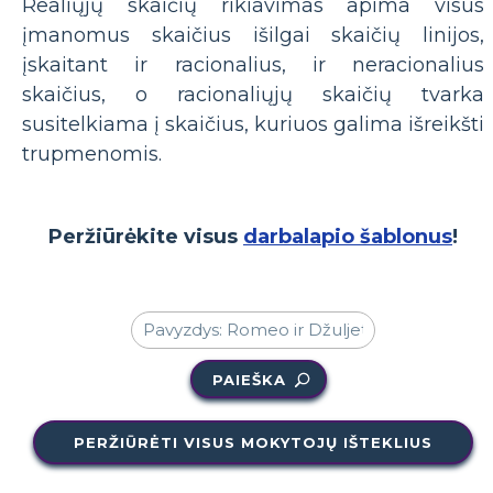
Realiųjų skaičių rikiavimas apima visus
įmanomus skaičius išilgai skaičių linijos,
įskaitant ir racionalius, ir neracionalius
skaičius, o racionaliųjų skaičių tvarka
susitelkiama į skaičius, kuriuos galima išreikšti
trupmenomis.
Peržiūrėkite visus
darbalapio šablonus
!
PAIEŠKA
PERŽIŪRĖTI VISUS MOKYTOJŲ IŠTEKLIUS