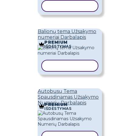
KOPIJUOTI ŠABLONĄ
Balionų tema Užsakymo
numeriai Darbalapis
PREMIUM
IŠDĖSTYMAS
KOPIJUOTI ŠABLONĄ
Autobusų Tema
Spausdinamas Užsakymo
Numerių Darbalapis
PREMIUM
IŠDĖSTYMAS