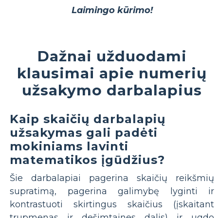
Laimingo kūrimo!
Dažnai užduodami
klausimai apie numerių
užsakymo darbalapius
Kaip skaičių darbalapių
užsakymas gali padėti
mokiniams lavinti
matematikos įgūdžius?
Šie darbalapiai pagerina skaičių reikšmių
supratimą, pagerina galimybę lyginti ir
kontrastuoti skirtingus skaičius (įskaitant
trupmenas ir dešimtaines dalis) ir ugdo