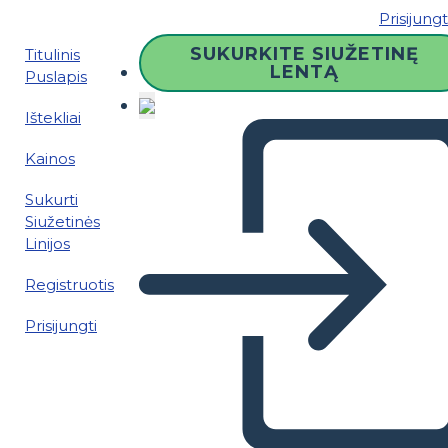
Prisijungt
SUKURKITE SIUŽETINĘ
Titulinis
LENTĄ
Puslapis
Ištekliai
Kainos
Sukurti
Siužetinės
Linijos
Registruotis
Prisijungti