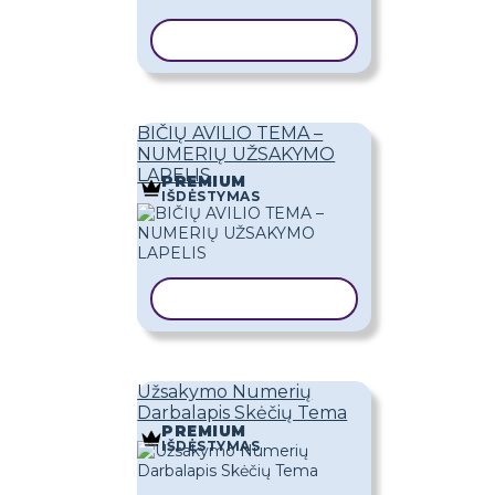
KOPIJUOTI ŠABLONĄ
BIČIŲ AVILIO TEMA –
NUMERIŲ UŽSAKYMO
LAPELIS
PREMIUM
IŠDĖSTYMAS
KOPIJUOTI ŠABLONĄ
Užsakymo Numerių
Darbalapis Skėčių Tema
PREMIUM
IŠDĖSTYMAS