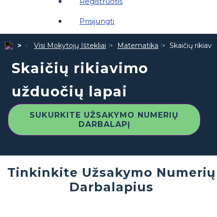
Registruotis
Prisijungti
Visi Mokytojų Ištekliai
Matematika
Skaičių rikiav
Skaičių rikiavimo
užduočių lapai
SUKURKITE UŽSAKYMO NUMERIŲ
DARBALAPĮ
Tinkinkite Užsakymo Numerių
Darbalapius