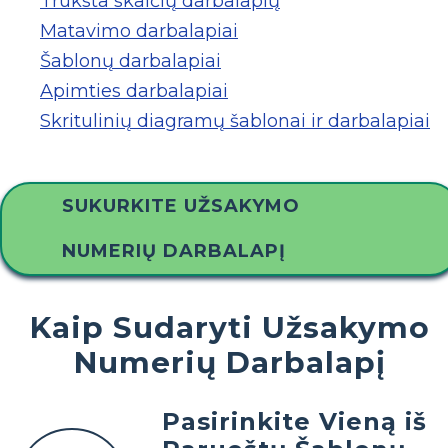
Trūksta skaičių darbalapių
Matavimo darbalapiai
Šablonų darbalapiai
Apimties darbalapiai
Skritulinių diagramų šablonai ir darbalapiai
SUKURKITE UŽSAKYMO
NUMERIŲ DARBALAPĮ
Kaip Sudaryti Užsakymo
Numerių Darbalapį
Pasirinkite Vieną iš