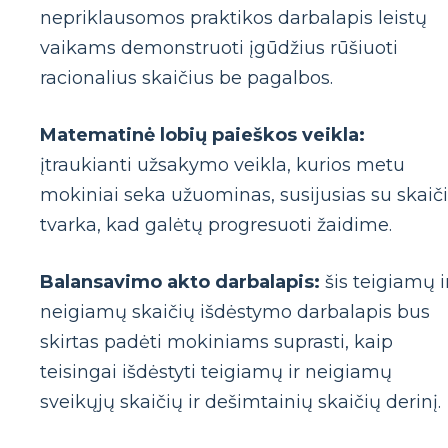
nepriklausomos praktikos darbalapis leistų
vaikams demonstruoti įgūdžius rūšiuoti
racionalius skaičius be pagalbos.
Matematinė lobių paieškos veikla:
įtraukianti užsakymo veikla, kurios metu
mokiniai seka užuominas, susijusias su skaič
tvarka, kad galėtų progresuoti žaidime.
Balansavimo akto darbalapis:
šis teigiamų i
neigiamų skaičių išdėstymo darbalapis bus
skirtas padėti mokiniams suprasti, kaip
teisingai išdėstyti teigiamų ir neigiamų
sveikųjų skaičių ir dešimtainių skaičių derinį.