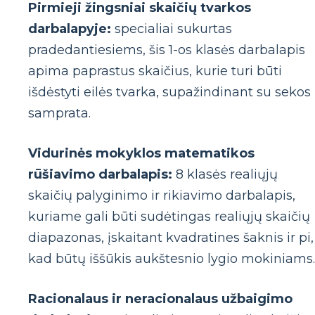
Pirmieji žingsniai skaičių tvarkos
darbalapyje:
specialiai sukurtas
pradedantiesiems, šis 1-os klasės darbalapis
apima paprastus skaičius, kurie turi būti
išdėstyti eilės tvarka, supažindinant su sekos
samprata.
Vidurinės mokyklos matematikos
rūšiavimo darbalapis:
8 klasės realiųjų
skaičių palyginimo ir rikiavimo darbalapis,
kuriame gali būti sudėtingas realiųjų skaičių
diapazonas, įskaitant kvadratines šaknis ir pi,
kad būtų iššūkis aukštesnio lygio mokiniams.
Racionalaus ir neracionalaus užbaigimo