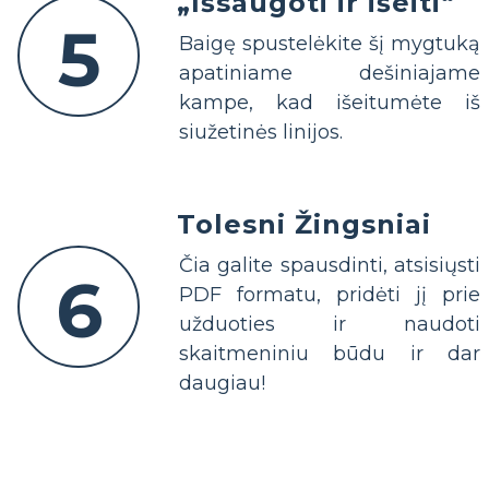
„Išsaugoti ir išeiti“
5
Baigę spustelėkite šį mygtuką
apatiniame dešiniajame
kampe, kad išeitumėte iš
siužetinės linijos.
Tolesni Žingsniai
Čia galite spausdinti, atsisiųsti
6
PDF formatu, pridėti jį prie
užduoties ir naudoti
skaitmeniniu būdu ir dar
daugiau!