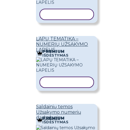
KOPIJUOTI ŠABLONĄ
LAPŲ TEMATIKA –
NUMERIŲ UŽSAKYMO
LAPELIS
PREMIUM
IŠDĖSTYMAS
KOPIJUOTI ŠABLONĄ
Saldainių temos
Užsakymo numerių
darbalapis
PREMIUM
IŠDĖSTYMAS