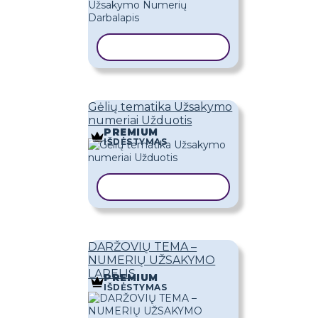
KOPIJUOTI ŠABLONĄ
Gėlių tematika Užsakymo
numeriai Užduotis
PREMIUM
IŠDĖSTYMAS
KOPIJUOTI ŠABLONĄ
DARŽOVIŲ TEMA –
NUMERIŲ UŽSAKYMO
LAPELIS
PREMIUM
IŠDĖSTYMAS