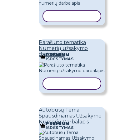
KOPIJUOTI ŠABLONĄ
Parašiuto tematika
Numerių užsakymo
darbalapis
PREMIUM
IŠDĖSTYMAS
KOPIJUOTI ŠABLONĄ
Autobusų Tema
Spausdinamas Užsakymo
Numerių Darbalapis
PREMIUM
IŠDĖSTYMAS