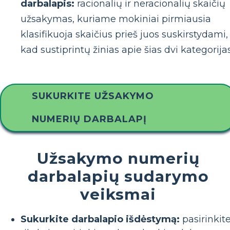
darbalapis:
racionalių ir neracionalių skaičių
užsakymas, kuriame mokiniai pirmiausia
klasifikuoja skaičius prieš juos suskirstydami,
kad sustiprintų žinias apie šias dvi kategorijas
SUKURKITE UŽSAKYMO
NUMERIŲ DARBALAPĮ
Užsakymo numerių
darbalapių sudarymo
veiksmai
Sukurkite darbalapio išdėstymą:
pasirinkit