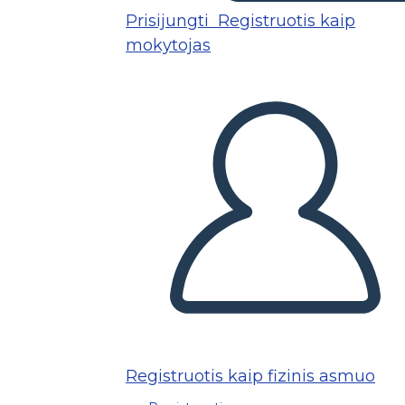
Prisijungti
Registruotis kaip
mokytojas
Registruotis kaip fizinis asmuo