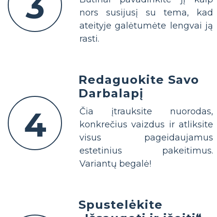
3
nors susijusį su tema, kad
ateityje galėtumėte lengvai ją
rasti.
Redaguokite Savo
Darbalapį
4
Čia įtrauksite nuorodas,
konkrečius vaizdus ir atliksite
visus pageidaujamus
estetinius pakeitimus.
Variantų begalė!
Spustelėkite