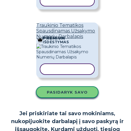
KOPIJUOTI ŠABLONĄ
Traukinio Tematikos
Spausdinamas Užsakymo
Numerių Darbalapis
PREMIUM
IŠDĖSTYMAS
KOPIJUOTI ŠABLONĄ
PASIDARYK SAVO
Jei priskiriate tai savo mokiniams,
nukopijuokite darbalapį į savo paskyrą ir
išsaugokite. Kurdami užduotį, tiesiog