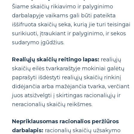
Šiame skaičių rikiavimo ir palyginimo
darbalapyje vaikams gali būti pateikta
iššifruota skaičių seka, kurią jie turi teisingai
surikiuoti, įtraukiant ir palyginimo, ir sekos
sudarymo įgūdžius.
Realiųjų skaičių reitingo lapas:
realiųjų
skaičių eilės tvarkaraštyje mokiniai galėtų
paprašyti išdėstyti realiųjų skaičių rinkinį
didėjančia arba mažėjančia tvarka, verčiant
juos atsižvelgti į skirtingas racionaliųjų ir
neracionalių skaičių reikšmes.
Nepriklausomas racionalios peržiūros
darbalapis:
racionalių skaičių užsakymo