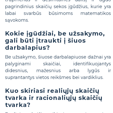
pagrindinius skaičių sekos įgūdžius, kurie yra
labai svarbūs būsimoms matematikos
sąvokoms.
Kokie įgūdžiai, be užsakymo,
gali būti įtraukti į šiuos
darbalapius?
Be užsakymo, šiuose darbalapiuose dažnai yra
palyginami skaičiai, identifikuojantys
didesnius, mažesnius arba lygūs ir
suprantantys vietos reikšmes bei vardiklius.
Kuo skiriasi realiųjų skaičių
tvarka ir racionaliųjų skaičių
tvarka?