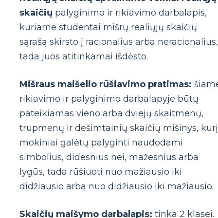
skaičių
palyginimo ir rikiavimo darbalapis,
kuriame studentai mišrų realiųjų skaičių
sąrašą skirsto į racionalius arba neracionalius,
tada juos atitinkamai išdėsto.
Mišraus maišelio rūšiavimo pratimas:
šiam
rikiavimo ir palyginimo darbalapyje būtų
pateikiamas vieno arba dviejų skaitmenų,
trupmenų ir dešimtainių skaičių mišinys, kurį
mokiniai galėtų palyginti naudodami
simbolius, didesnius nei, mažesnius arba
lygūs, tada rūšiuoti nuo mažiausio iki
didžiausio arba nuo didžiausio iki mažiausio.
Skaičių maišymo darbalapis:
tinka 2 klasei.