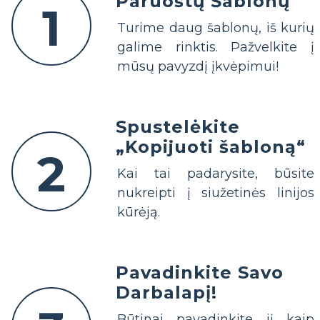
Paruoštų Šablonų
1
Turime daug šablonų, iš kurių
galime rinktis. Pažvelkite į
mūsų pavyzdį įkvėpimui!
Spustelėkite
„Kopijuoti šabloną“
2
Kai tai padarysite, būsite
nukreipti į siužetinės linijos
kūrėją.
Pavadinkite Savo
Darbalapį!
Būtinai pavadinkite jį kaip