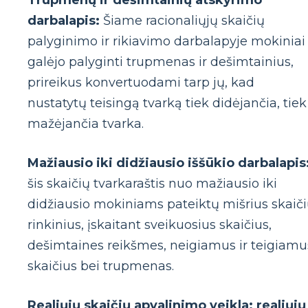
Trupmenų ir dešimtainių atskyrimo
darbalapis:
Šiame racionaliųjų skaičių
palyginimo ir rikiavimo darbalapyje mokiniai
galėjo palyginti trupmenas ir dešimtainius,
prireikus konvertuodami tarp jų, kad
nustatytų teisingą tvarką tiek didėjančia, tiek
mažėjančia tvarka.
Mažiausio iki didžiausio iššūkio darbalapis
šis skaičių tvarkaraštis nuo mažiausio iki
didžiausio mokiniams pateiktų mišrius skaič
rinkinius, įskaitant sveikuosius skaičius,
dešimtaines reikšmes, neigiamus ir teigiamu
skaičius bei trupmenas.
Realiųjų skaičių apvalinimo veikla: realiųjų