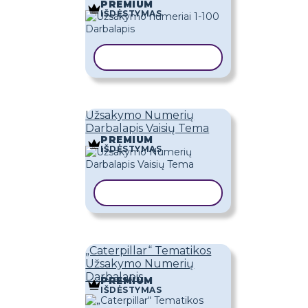
PREMIUM
IŠDĖSTYMAS
KOPIJUOTI ŠABLONĄ
Užsakymo Numerių
Darbalapis Vaisių Tema
PREMIUM
IŠDĖSTYMAS
KOPIJUOTI ŠABLONĄ
„Caterpillar“ Tematikos
Užsakymo Numerių
Darbalapis
PREMIUM
IŠDĖSTYMAS