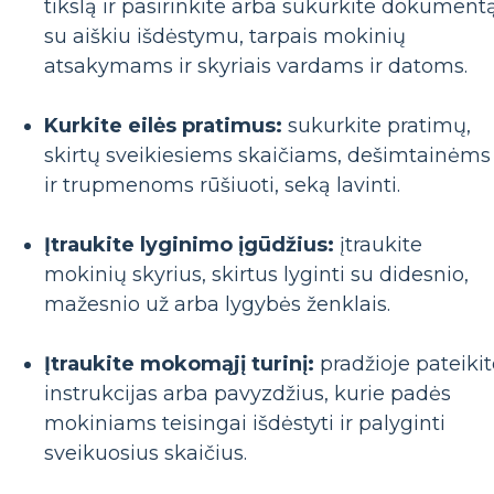
tikslą ir pasirinkite arba sukurkite dokument
su aiškiu išdėstymu, tarpais mokinių
atsakymams ir skyriais vardams ir datoms.
Kurkite eilės pratimus:
sukurkite pratimų,
skirtų sveikiesiems skaičiams, dešimtainėms
ir trupmenoms rūšiuoti, seką lavinti.
Įtraukite lyginimo įgūdžius:
įtraukite
mokinių skyrius, skirtus lyginti su didesnio,
mažesnio už arba lygybės ženklais.
Įtraukite mokomąjį turinį:
pradžioje pateikit
instrukcijas arba pavyzdžius, kurie padės
mokiniams teisingai išdėstyti ir palyginti
sveikuosius skaičius.