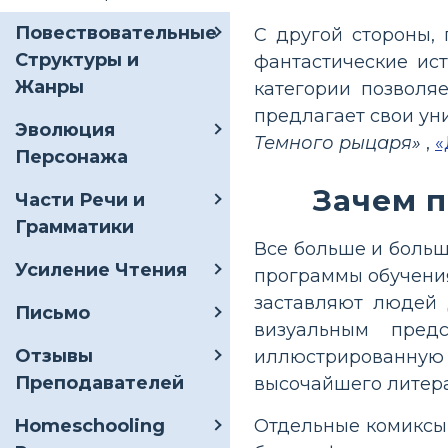
Повествовательные
С другой стороны,
Структуры и
фантастические ис
Жанры
категории позволя
предлагает свои ун
Эволюция
Темного рыцаря»
,
«
Персонажа
Зачем 
Части Речи и
Грамматики
Все больше и больш
Усиление Чтения
программы обучения
заставляют людей 
Письмо
визуальным пред
Отзывы
иллюстрированную
Преподавателей
высочайшего литера
Отдельные комиксы,
Homeschooling