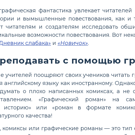
 графическая фантастика увлекает читателей
тории и вымышленные повествования, как и 
ет читателям и создателям исследовать обш
икальные возможности повествования. Вот не
Дневник слабака»
и
«Новичок»
.
преподавать с помощью г
е учителей поощряют своих учеников читать 
 английскому языку как иностранному. Однако 
думать о плохо написанных комиксах, а не 
ставлением. «Графический роман» на с
 историю» или «роман в формате комикс
турного качества!
 комиксы или графические романы — это тип ф