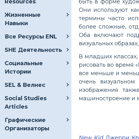
быть в форме худож
Resources
Они используют как
Жизненные
термины часто исп
Навыки
более сложные, отд
Оба включают подр
Все Ресурсы ENL
визуальных образах, 
SHE Деятельность
В младших классах,
Социальные
рисовать во время «
Истории
все меньше и меньш
очень визуальном
SEL & Велнес
изображения также
машиностроение и м
Social Studies
Articles
Графические
Организаторы
New Kid
Джерри Кр