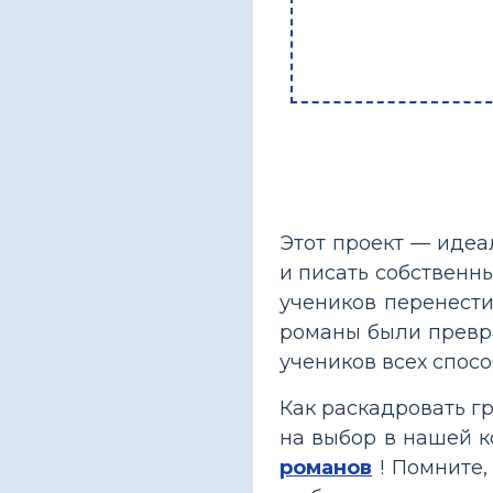
Этот проект — идеа
и писать собственн
учеников перенест
романы были превр
учеников всех спос
Как раскадровать г
на выбор в нашей 
романов
! Помните,