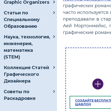
Graphic Organizers
графических романо
часто используется 
Статьи по
преподавали в стар
Специальному
Аей Мортонмейкс, 
Образованию
графические романы 
Наука, технология,
инженерия,
математика
(STEM)
Коллекция Статей
Графического
Дизайнера
Советы по
Раскадровке
СОЗДАЙТЕ БЕСПЛА
ШАБЛОН