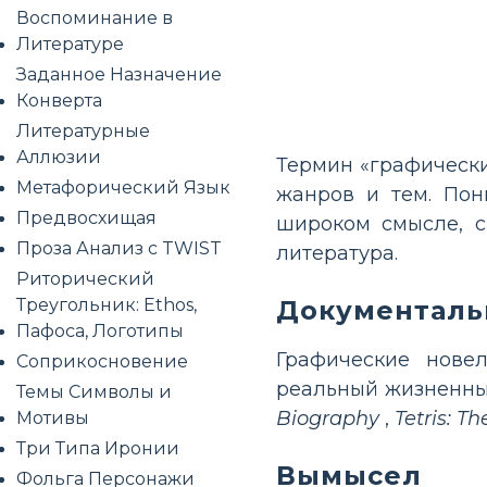
Воспоминание в
Литературе
Заданное Назначение
Конверта
Литературные
Аллюзии
Термин «графически
Метафорический Язык
жанров и тем. Пон
Предвосхищая
широком смысле, с
Проза Анализ с TWIST
литература.
Риторический
Документаль
Треугольник: Ethos,
Пафоса, Логотипы
Графические нове
Соприкосновение
реальный жизненный
Темы Символы и
Biography
,
Tetris: T
Мотивы
Три Типа Иронии
Вымысел
Фольга Персонажи