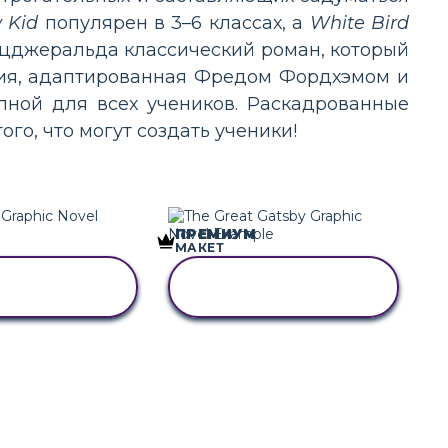
 Kid
популярен в 3–6 классах, а
White Bird
ицджеральда классический роман, который
рсия, адаптированная Фредом Фордхэмом и
пной для всех учеников. Раскадрованные
го, что могут создать ученики!
ПРЕМИУМ
МАКЕТ
РУЙТЕ ЭТУ
СКОПИРУЙТЕ ЭТУ
КАДРОВКУ
РАСКАДРОВКУ