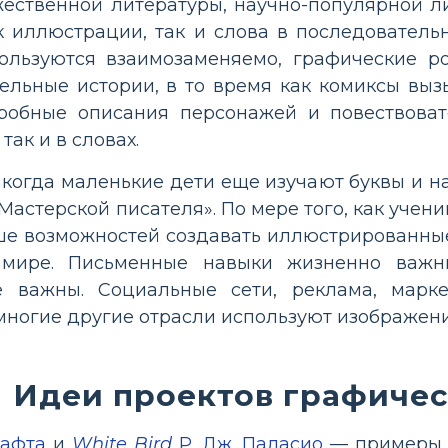
ественной литературы, научно-популярной лит
 иллюстрации, так и слова в последовательно
ользуются взаимозаменяемо, графические ро
ельные истории, в то время как комиксы вы
обные описания персонажей и повествоват
так и в словах.
 когда маленькие дети еще изучают буквы и 
Мастерской писателя». По мере того, как учен
е возможностей создавать иллюстрированные 
 мире. Письменные навыки жизненно важн
 важны. Социальные сети, реклама, маркети
ногие другие отрасли используют изображения
Идеи проектов графичес
афта
и
White Bird
Р. Дж. Паласио
— примеры т