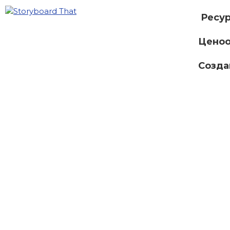
Ресу
Ценоо
Созда