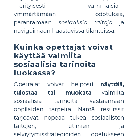
—erityisesti vammaisia—
ymmärtämään odotuksia,
parantamaan
sosiaalisia taitoja
ja
navigoimaan haastavissa tilanteissa.
Kuinka opettajat voivat
käyttää valmiita
sosiaalisia tarinoita
luokassa?
Opettajat voivat helposti
näyttää,
tulostaa tai muokata
valmiita
sosiaalisia tarinoita vastaamaan
oppilaiden tarpeita. Nämä resurssit
tarjoavat nopeaa tukea sosiaalisten
taitojen, rutiinien ja
selviytymisstrategioiden opetukseen