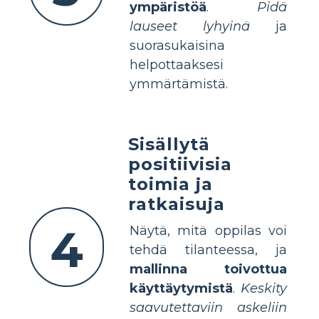
ympäristöä
.
Pidä
lauseet lyhyinä
ja
suorasukaisina
helpottaaksesi
ymmärtämistä.
Sisällytä
positiivisia
toimia ja
ratkaisuja
4
Näytä, mitä oppilas voi
tehdä tilanteessa, ja
mallinna toivottua
käyttäytymistä
.
Keskity
saavutettaviin askeliin