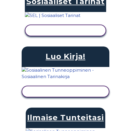
Sosiaaliset Tarinat
NÄYTÄ TOIMINTA
Luo Kirja!
NÄYTÄ TOIMINTA
Ilmaise Tunteitasi