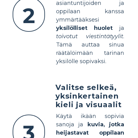
asiantuntijoiden ja
2
oppilaan kanssa
ymmärtääksesi
yksilölliset huolet
ja
toivotut viestintätyylit
.
Tämä auttaa sinua
räätälöimään tarinan
yksilölle sopivaksi.
Valitse selkeä,
yksinkertainen
kieli ja visuaalit
Käytä ikään sopivia
3
sanoja ja
kuvia, jotka
heijastavat oppilaan