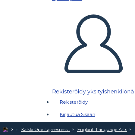
Rekisteröidy yksityishenkilönä
Rekisteröidy
Kirjautua Sisään
Kaikki Opettajaresurssit
Englanti Language Arts