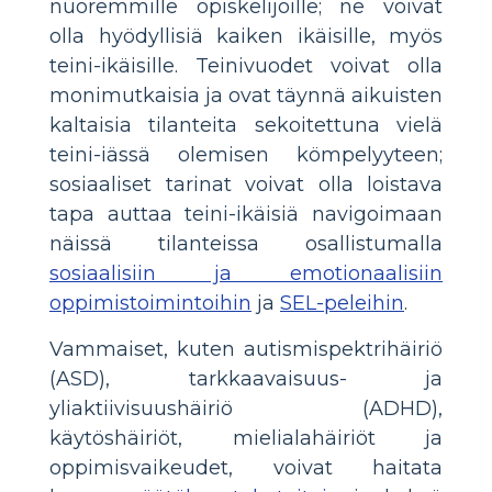
nuoremmille opiskelijoille; ne voivat
olla hyödyllisiä kaiken ikäisille, myös
teini-ikäisille. Teinivuodet voivat olla
monimutkaisia ​​ja ovat täynnä aikuisten
kaltaisia ​​tilanteita sekoitettuna vielä
teini-iässä olemisen kömpelyyteen;
sosiaaliset tarinat voivat olla loistava
tapa auttaa teini-ikäisiä navigoimaan
näissä tilanteissa osallistumalla
sosiaalisiin ja emotionaalisiin
oppimistoimintoihin
ja
SEL-peleihin
.
Vammaiset, kuten autismispektrihäiriö
(ASD), tarkkaavaisuus- ja
yliaktiivisuushäiriö (ADHD),
käytöshäiriöt, mielialahäiriöt ja
oppimisvaikeudet, voivat haitata