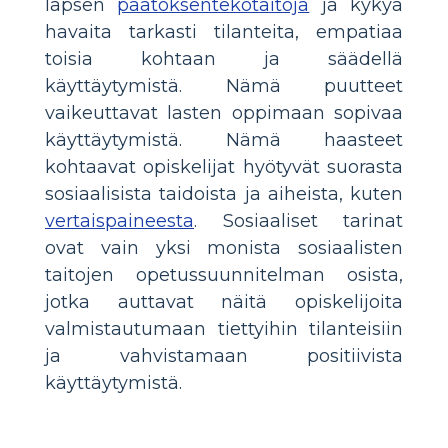
lapsen
päätöksentekotaitoja
ja kykyä
havaita tarkasti tilanteita, empatiaa
toisia kohtaan ja säädellä
käyttäytymistä. Nämä puutteet
vaikeuttavat lasten oppimaan sopivaa
käyttäytymistä. Nämä haasteet
kohtaavat opiskelijat hyötyvät suorasta
sosiaalisista taidoista ja aiheista, kuten
vertaispaineesta
. Sosiaaliset tarinat
ovat vain yksi monista sosiaalisten
taitojen opetussuunnitelman osista,
jotka auttavat näitä opiskelijoita
valmistautumaan tiettyihin tilanteisiin
ja vahvistamaan positiivista
käyttäytymistä.