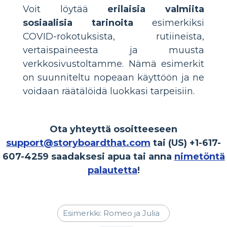
Voit löytää
erilaisia valmiita
sosiaalisia tarinoita
esimerkiksi
COVID-rokotuksista, rutiineista,
vertaispaineesta ja muusta
verkkosivustoltamme. Nämä esimerkit
on suunniteltu nopeaan käyttöön ja ne
voidaan räätälöidä luokkasi tarpeisiin.
Ota yhteyttä osoitteeseen
support@storyboardthat.com
tai (US) +1-617-
607-4259 saadaksesi apua tai anna
nimetöntä
palautetta
!