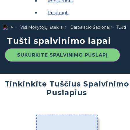
Registruotis
Prisijungti
Visi Mokytojų Ištekliai
Darbalapio Šablonai
Tušti s
Tušti spalvinimo lapai
SUKURKITE SPALVINIMO PUSLAPĮ
Tinkinkite Tuščius Spalvinimo
Puslapius