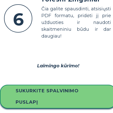
Čia galite spausdinti, atsisiųsti
6
PDF formatu, pridėti jį prie
užduoties ir naudoti
skaitmeniniu būdu ir dar
daugiau!
Laimingo kūrimo!
SUKURKITE SPALVINIMO
PUSLAPĮ