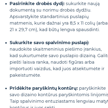
Pasirinkite drobės dydį:
sukurkite naują
dokumentą su norimu drobės dydžiu.
Apsvarstykite standartinius puslapių
matmenis, kurie dažnai yra 8,5 x 11 colių (arba
21 x 29,7 cm), kad būtų lengva spausdinti.
Sukurkite savo spalvinimo puslapį:
naudokite skaitmeninius piešimo įrankius,
kad sukurtumėte savo puslapio dizainą. Galit
piešti laisva ranka, naudoti figūras arba
importuoti vaizdus, ​​​​kad juos atsektumėte ir
pakeistumėte.
Pridėkite paryškintų kontūrų:
paryškinkite
savo dizaino kontūrus paryškintomis linijomis
Taip spalvinimo entuziastams lengviau matyt
kontūrus ir juos sekti.