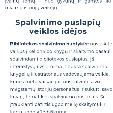
įvairių temų – nuo ​​gyvūnų ir gamtos iki
mylimų istorijų veikėjų.
Spalvinimo puslapių
veiklos idėjos
Bibliotekos spalvinimo nuotykis:
nuveskite
vaikus į kelionę po knygų ir skaitymo pasaulį
spalvindami bibliotekos puslapius. Į šį
interaktyvų užsiėmimą įtraukta spalvinimo
knygelių iliustratoriaus vadovaujama veikla,
kurios metu vaikai gali nuspalvinti savo
mėgstamų istorijų personažus ir sukurti savo
knygų tematikos spalvinimo puslapius. Ši
įtraukianti patirtis ugdo meilę skaitymui ir
kartu ugdo kūrybiškumą.