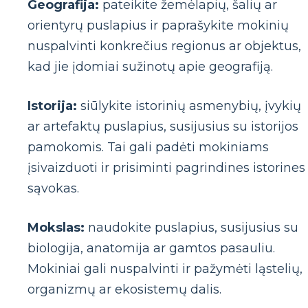
Geografija:
pateikite žemėlapių, šalių ar
orientyrų puslapius ir paprašykite mokinių
nuspalvinti konkrečius regionus ar objektus,
kad jie įdomiai sužinotų apie geografiją.
Istorija:
siūlykite istorinių asmenybių, įvykių
ar artefaktų puslapius, susijusius su istorijos
pamokomis. Tai gali padėti mokiniams
įsivaizduoti ir prisiminti pagrindines istorines
sąvokas.
Mokslas:
naudokite puslapius, susijusius su
biologija, anatomija ar gamtos pasauliu.
Mokiniai gali nuspalvinti ir pažymėti ląstelių,
organizmų ar ekosistemų dalis.