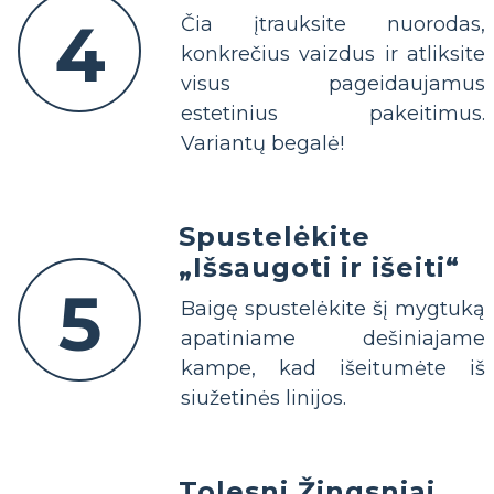
4
Čia įtrauksite nuorodas,
konkrečius vaizdus ir atliksite
visus pageidaujamus
estetinius pakeitimus.
Variantų begalė!
Spustelėkite
„Išsaugoti ir išeiti“
5
Baigę spustelėkite šį mygtuką
apatiniame dešiniajame
kampe, kad išeitumėte iš
siužetinės linijos.
Tolesni Žingsniai