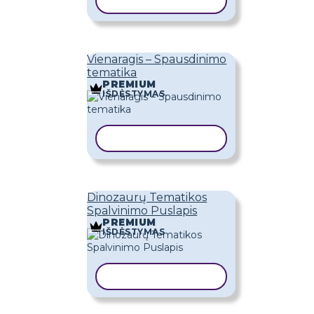
KOPIJUOTI ŠABLONĄ
Vienaragis – Spausdinimo
tematika
PREMIUM
IŠDĖSTYMAS
KOPIJUOTI ŠABLONĄ
Dinozaurų Tematikos
Spalvinimo Puslapis
PREMIUM
IŠDĖSTYMAS
KOPIJUOTI ŠABLONĄ