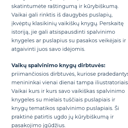
skatintumėte raštingumą ir kūrybiškumą.
Vaikai gali rinktis iš daugybės puslapių,
įkvėptų klasikinių vaikiškų knygų. Perskaitę
istoriją, jie gali atsispausdinti spalvinimo
knygeles ar puslapius su pasakos veikėjais ir
atgaivinti juos savo idėjomis.
Vaikų spalvinimo knygų dirbtuvės:
priimančiosios dirbtuvės, kuriose pradedanty
menininkai vienai dienai tampa iliustratoriais
Vaikai kurs ir kurs savo vaikiškas spalvinimo
knygeles su mielais tuščiais puslapiais ir
knygų tematikos spalvinimo puslapiais. Ši
praktinė patirtis ugdo jų kūrybiškumą ir
pasakojimo įgūdžius.