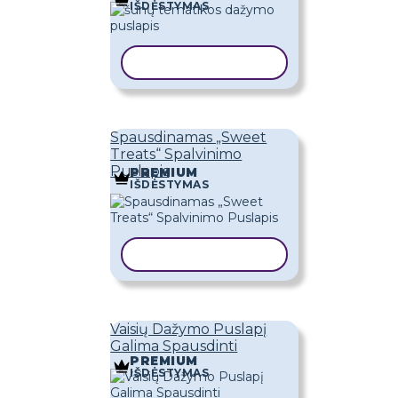
IŠDĖSTYMAS
KOPIJUOTI ŠABLONĄ
Spausdinamas „Sweet
Treats“ Spalvinimo
Puslapis
PREMIUM
IŠDĖSTYMAS
KOPIJUOTI ŠABLONĄ
Vaisių Dažymo Puslapį
Galima Spausdinti
PREMIUM
IŠDĖSTYMAS