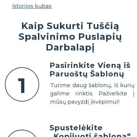
Istorijos kubas
Kaip Sukurti Tuščią
Spalvinimo Puslapių
Darbalapį
Pasirinkite Vieną iš
Paruoštų Šablonų
1
Turime daug šablonų, iš kurių
galime rinktis. Pažvelkite į
mūsų pavyzdį įkvėpimui!
Spustelėkite
„Kopijuoti šabloną“