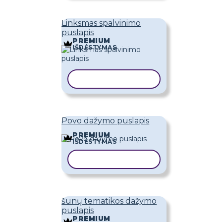
Linksmas spalvinimo
puslapis
PREMIUM
IŠDĖSTYMAS
KOPIJUOTI ŠABLONĄ
Povo dažymo puslapis
PREMIUM
IŠDĖSTYMAS
KOPIJUOTI ŠABLONĄ
šunų tematikos dažymo
puslapis
PREMIUM