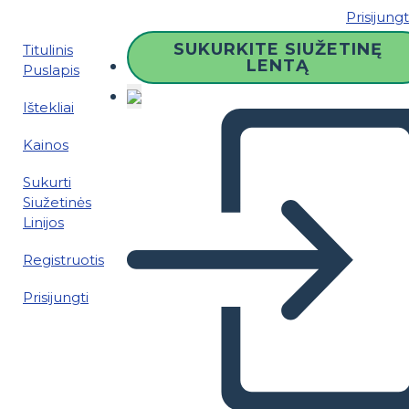
Prisijungt
SUKURKITE SIUŽETINĘ
Titulinis
LENTĄ
Puslapis
Ištekliai
Kainos
Sukurti
Siužetinės
Linijos
Registruotis
Prisijungti