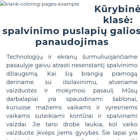
Kūrybin
klasė:
spalvinimo puslapių galio
panaudojimas
Technologijų ir ekranų šurmuliuojančiame
pasaulyje gaivu atrasti nesenstantį spalvinimo
džiaugsmą. Kai šią brangią pramogą
deriname su išsilavinimu, atveriame
vaizduotės ir mokymosi pasaulį. Mūsų
darbalapiai yra spausdinami šablonai,
kuriuose mažiems vaikams ir vyresniems
vaikams suteikiami kontūrai ir spalvinami
vaizdai. Jie tarsi drobė laukia, kol vaiko
vaizduotė įkvėps jiems gyvybės. Šie lapai yra