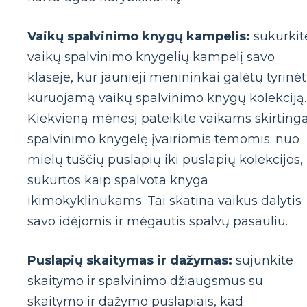
Vaikų spalvinimo knygų kampelis:
sukurkit
vaikų spalvinimo knygelių kampelį savo
klasėje, kur jaunieji menininkai galėtų tyrinėt
kuruojamą vaikų spalvinimo knygų kolekciją.
Kiekvieną mėnesį pateikite vaikams skirting
spalvinimo knygelę įvairiomis temomis: nuo
mielų tuščių puslapių iki puslapių kolekcijos,
sukurtos kaip spalvota knyga
ikimokyklinukams. Tai skatina vaikus dalytis
savo idėjomis ir mėgautis spalvų pasauliu.
Puslapių skaitymas ir dažymas:
sujunkite
skaitymo ir spalvinimo džiaugsmus su
skaitymo ir dažymo puslapiais, kad