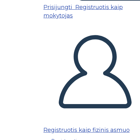
Prisijungti
Registruotis kaip
mokytojas
Registruotis kaip fizinis asmuo