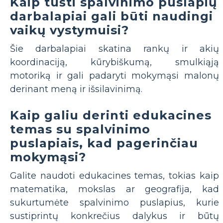
Kaip tušti spalvinimo puslapių
darbalapiai gali būti naudingi
vaikų vystymuisi?
Šie darbalapiai skatina rankų ir akių
koordinaciją, kūrybiškumą, smulkiąją
motoriką ir gali padaryti mokymąsi malonų
derinant meną ir išsilavinimą.
Kaip galiu derinti edukacines
temas su spalvinimo
puslapiais, kad pagerinčiau
mokymąsi?
Galite naudoti edukacines temas, tokias kaip
matematika, mokslas ar geografija, kad
sukurtumėte spalvinimo puslapius, kurie
sustiprintų konkrečius dalykus ir būtų