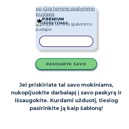
po jūra teminis spalvinimo
puslapis
PREMIUM
IŠDĖSTYMAS
KOPIJUOTI ŠABLONĄ
PASIDARYK SAVO
Jei priskiriate tai savo mokiniams,
nukopijuokite darbalapį į savo paskyrą ir
išsaugokite. Kurdami užduotį, tiesiog
pasirinkite ją kaip šabloną!