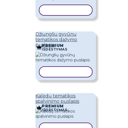
KOPIJUOTI ŠABLONĄ
Džiunglių gyvūnų
tematikos dažymo
puslapis
PREMIUM
IŠDĖSTYMAS
KOPIJUOTI ŠABLONĄ
Kalėdų tematikos
spalvinimo puslapis
PREMIUM
IŠDĖSTYMAS