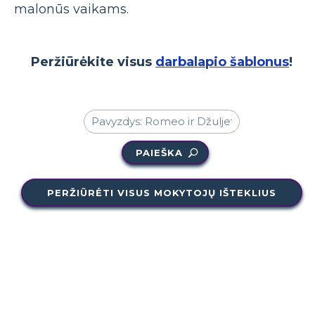
malonūs vaikams.
Peržiūrėkite visus
darbalapio šablonus
!
PAIEŠKA
PERŽIŪRĖTI VISUS MOKYTOJŲ IŠTEKLIUS