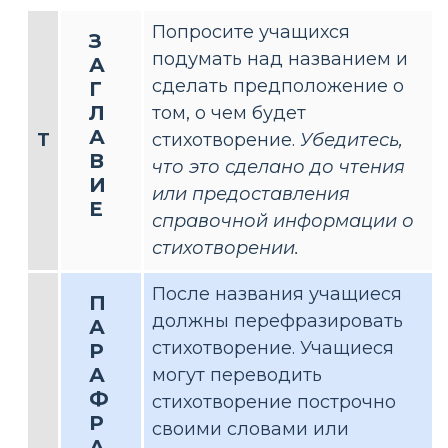
Попросите учащихся
З
подумать над названием и
А
сделать предположение о
Г
Л
том, о чем будет
А
Т
стихотворение.
Убедитесь,
В
что это сделано до чтения
И
или предоставления
Е
справочной информации о
стихотворении.
После названия учащиеся
П
должны перефразировать
А
стихотворение. Учащиеся
Р
А
могут переводить
Ф
стихотворение построчно
Р
своими словами или
А