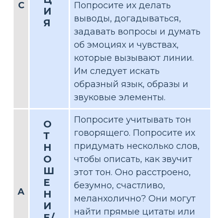
С
Попросите их делать
И
выводы, догадываться,
Я
задавать вопросы и думать
об эмоциях и чувствах,
которые вызывают линии.
Им следует искать
образный язык, образы и
звуковые элементы.
Попросите учитывать тон
О
говорящего. Попросите их
Т
придумать несколько слов,
Н
О
чтобы описать, как звучит
Ш
этот тон. Оно расстроено,
Е
безумно, счастливо,
А
Н
меланхолично? Они могут
И
найти прямые цитаты или
Е/