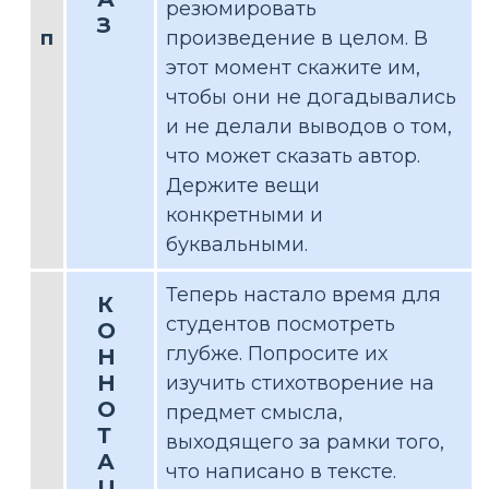
резюмировать
З
п
произведение в целом. В
этот момент скажите им,
чтобы они не догадывались
и не делали выводов о том,
что может сказать автор.
Держите вещи
конкретными и
буквальными.
Теперь настало время для
К
студентов посмотреть
О
глубже. Попросите их
Н
Н
изучить стихотворение на
О
предмет смысла,
Т
выходящего за рамки того,
А
что написано в тексте.
Ц