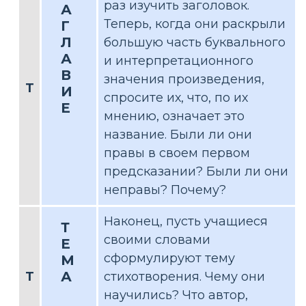
раз изучить заголовок.
А
Теперь, когда они раскрыли
Г
Л
большую часть буквального
А
и интерпретационного
В
значения произведения,
Т
И
спросите их, что, по их
Е
мнению, означает это
название. Были ли они
правы в своем первом
предсказании? Были ли они
неправы? Почему?
Наконец, пусть учащиеся
Т
своими словами
Е
сформулируют тему
М
А
Т
стихотворения. Чему они
научились? Что автор,