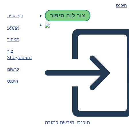
היכנס
צור לוח סיפור
דף הבית
אֶמְצָעִי
תמחור
צור
Storyboard
לִרְשׁוֹם
היכנס
היכנס
הירשם כמורה