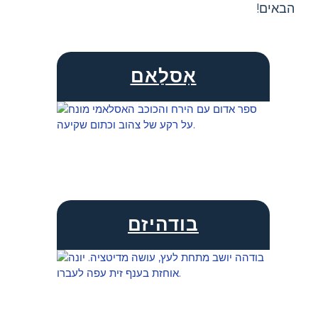
הבאים!
אִסלַאם
בודהיזם