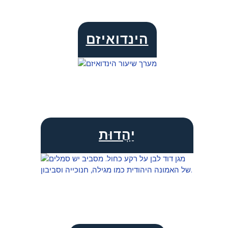
הינדואיזם
יַהֲדוּת