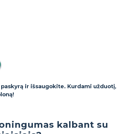
o paskyrą ir išsaugokite. Kurdami užduotį,
bloną!
moningumas kalbant su