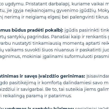
to ugdymu. Pristatant darbalapį, kuriame vaikai mo
 jie įgyja neįkainojamų gyvenimo įgūdžių. Mokyma
nį nerimą ir neigiamą elgesį bei palengvinti tikrus
iamus būdus pradėti pokalbį:
įgūdis pasirinkti tin
irtų santykių pagrindas. Panašiai kaip ir renkanti
varbu nustatyti tinkamiausią momentą aptarti reik
čių vaikams suvokti šiuos niuansus ir paskatinti ju
raginimus, mokiniai įgalinami suformuluoti prasm
tinimas ir savęs įvaizdžio gerinimas:
Įsisavinda
gdo pasitikėjimą ir komfortą dalindamiesi savo mint
aizdžiui ir savigarbai. Be to, tai suteikia jiems ga
uri reikalingą paramą ir patarimus.
žių ugdymas ir santykių kūrimas:
socialiniai įgū