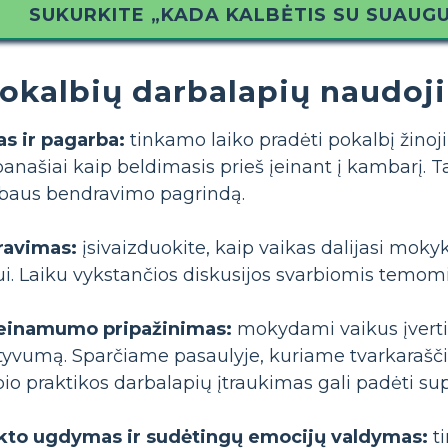
SUKURKITE „KADA KALBĖTIS SU SUAUG
okalbių darbalapių naudoj
s ir pagarba:
tinkamo laiko pradėti pokalbį žino
anašiai kaip beldimasis prieš įeinant į kambarį. 
rbaus bendravimo pagrindą.
ravimas:
įsivaizduokite, kaip vaikas dalijasi mokyk
i. Laiku vykstančios diskusijos svarbiomis temom
ieinamumo pripažinimas:
mokydami vaikus įvertint
tyvumą. Sparčiame pasaulyje, kuriame tvarkaraščiai
io praktikos darbalapių įtraukimas gali padėti supr
kto ugdymas ir sudėtingų emocijų valdymas:
ti