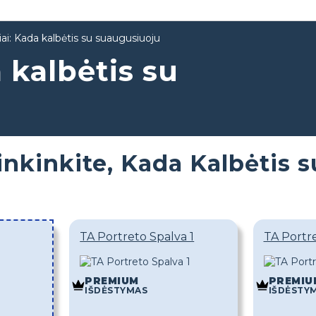
ai: Kada kalbėtis su suaugusiuoju
 kalbėtis su
inkinkite, Kada Kalbėtis 
TA Portreto Spalva 1
TA Portr
PREMIUM
PREMIU
IŠDĖSTYMAS
IŠDĖSTY