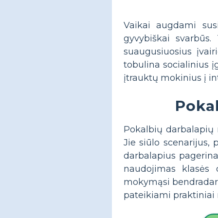
Vaikai augdami susi
gyvybiškai svarbūs.
suaugusiuosius įvai
tobulina socialinius 
įtrauktų mokinius į i
Pokal
Pokalbių darbalapių
Jie siūlo scenarijus
darbalapius pagerina
naudojimas klasės d
mokymąsi bendradarbi
pateikiami praktiniai 