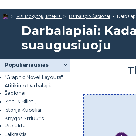
Visi Mokytojų Ištekliai
Darbalapio Šablonai
Darbalapi
Darbalapiai: Kada
suaugusiuoju
Populiariausias
T
"Graphic Novel Layouts"
Atitikimo Darbalapio
Šablonai
Išeiti iš Bilietų
Istorija Kubeliai
Knygos Striukės
Projektai
Laikraštis