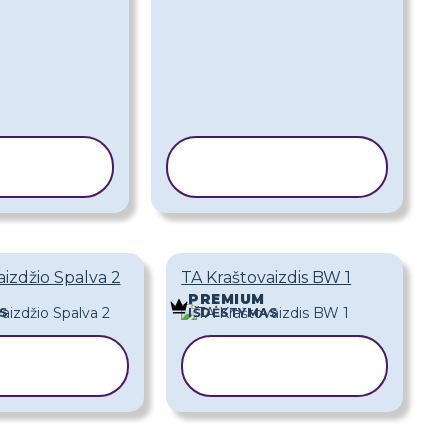
PIJUOTI
KOPIJUOTI
ABLONĄ
ŠABLONĄ
izdžio Spalva 2
TA Kraštovaizdis BW 1
PREMIUM
S
IŠDĖSTYMAS
PIJUOTI
KOPIJUOTI
ABLONĄ
ŠABLONĄ