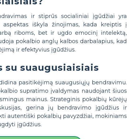
iaisiais?
ravimas ir stiprūs socialiniai įgūdžiai yra
aspektas iškyla žinojimas, kada kreiptis į
arbą riboms, bet ir ugdo emocinį intelektą,
audoja pokalbio anglų kalbos darbalapius, kad
jimą ir efektyvius įgūdžius.
 su suaugusiaisiais
dina pasitikėjimą suaugusiųjų bendravimu.
Pokalbio supratimo įvaldymas naudojant šiuos
asmingus mainus. Strateginis pokalbių kūrėjų
kusijas, gerina jų bendravimo įgūdžius ir
ti autentiški pokalbių pavyzdžiai, mokiniams
ugdyti įgūdžius.