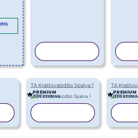
AMĄ
KOPIJUOTI
KO
ŠABLONĄ
Š
TA Kraštovaizdžio Spalva 1
TA Kraštova
PREMIUM
PREMIUM
IŠDĖSTYMAS
IŠDĖSTYMA
KOPIJUOTI
KO
ŠABLONĄ
Š