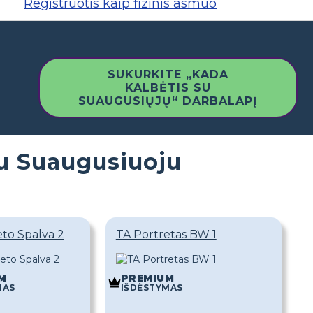
Registruotis kaip fizinis asmuo
SUKURKITE „KADA
KALBĖTIS SU
SUAUGUSIŲJŲ“ DARBALAPĮ
su Suaugusiuoju
eto Spalva 2
TA Portretas BW 1
M
PREMIUM
MAS
IŠDĖSTYMAS