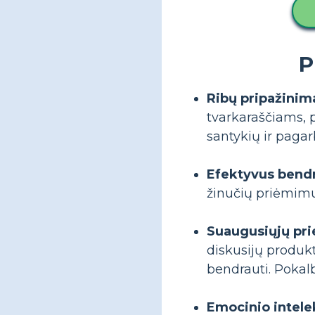
P
Ribų pripažinima
tvarkaraščiams, p
santykių ir paga
Efektyvus bend
žinučių priėmimu
Suaugusiųjų pr
diskusijų produk
bendrauti. Pokalb
Emocinio intele