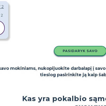
 2
PASIDARYK SAVO
i savo mokiniams, nukopijuokite darbalapį į sav
tiesiog pasirinkite ją kaip ša
Kas yra pokalbio są