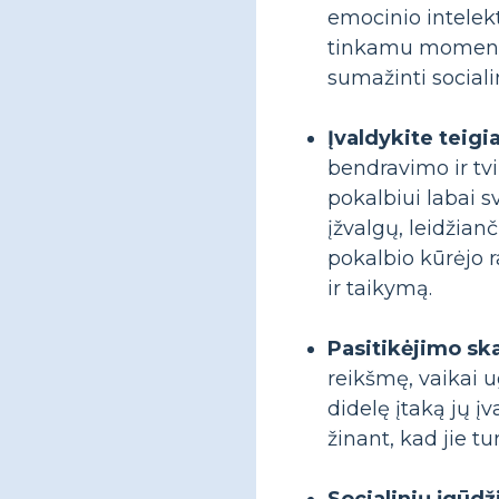
emocinio intelek
tinkamu momentu,
sumažinti sociali
Įvaldykite teig
bendravimo ir tv
pokalbiui labai s
įžvalgų, leidžian
pokalbio kūrėjo 
ir taikymą.
Pasitikėjimo ska
reikšmę, vaikai u
didelę įtaką jų įv
žinant, kad jie t
Socialinių įgūd