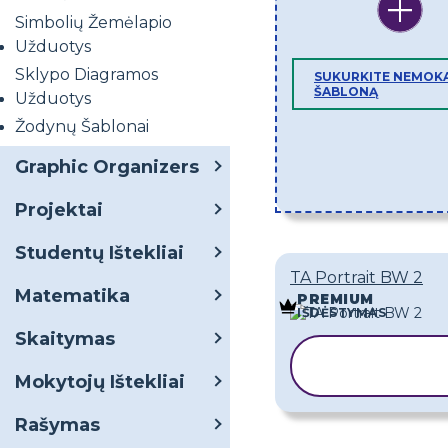
Simbolių Žemėlapio
Užduotys
Sklypo Diagramos
SUKURKITE NEMOK
ŠABLONĄ
Užduotys
Žodynų Šablonai
Graphic Organizers
Projektai
Studentų Ištekliai
TA Portrait BW 2
Matematika
PREMIUM
IŠDĖSTYMAS
Skaitymas
KOPIJUOTI
ŠABLONĄ
Mokytojų Ištekliai
Rašymas