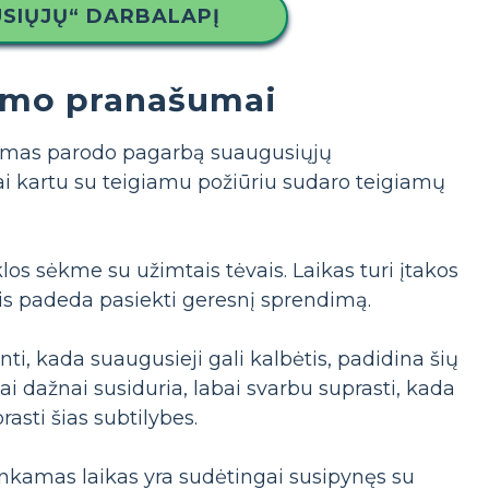
USIŲJŲ“ DARBALAPĮ
imo pranašumai
jimas parodo pagarbą suaugusiųjų
Tai kartu su teigiamu požiūriu sudaro teigiamų
los sėkme su užimtais tėvais. Laikas turi įtakos
is padeda pasiekti geresnį sprendimą.
i, kada suaugusieji gali kalbėtis, padidina šių
 dažnai susiduria, labai svarbu suprasti, kada
asti šias subtilybes.
nkamas laikas yra sudėtingai susipynęs su