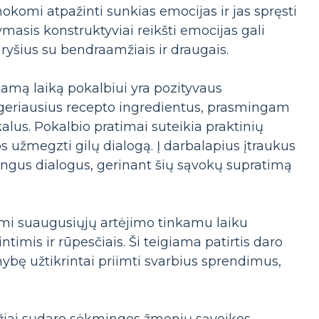
komi atpažinti sunkias emocijas ir jas spręsti
sis konstruktyviai reikšti emocijas gali
 ryšius su bendraamžiais ir draugais.
kamą laiką pokalbiui yra pozityvaus
s geriausius recepto ingredientus, prasmingam
alus. Pokalbio pratimai suteikia praktinių
os užmegzti gilų dialogą. Į darbalapius įtraukus
ingus dialogus, gerinant šių sąvokų supratimą
mi suaugusiųjų artėjimo tinkamu laiku
imis ir rūpesčiais. Ši teigiama patirtis daro
limybę užtikrintai priimti svarbius sprendimus,
džiai sudaro sėkmingos žmonių sąveikos