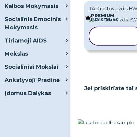
Kalbos Mokymasis
TA Kraštovaizdis BW
PREMIUM
Socialinis Emocinis
IŠDĖSTYMAS
Mokymasis
KOPIJUOTI
ŠABLONĄ
Tiriamoji AIDS
Mokslas
Socialiniai Mokslai
Ankstyvoji Pradinė
Jei priskiriate ta
Įdomus Dalykas