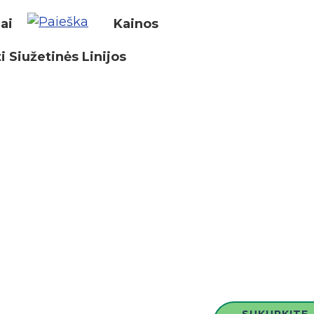
iai
Kainos
i Siužetinės Linijos