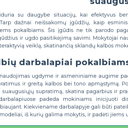
suaugus
duria su daugybe situacijų, kai efektyvus bend
 Tarp dažnai neišsakomų įgūdžių, kaip esminis 
riems pokalbiams. Šis įgūdis ne tik parodo pag
įgūdžius ir ugdo pasitikėjimą savimi. Mokytojai n
nteraktyvią veiklą, skatinančią sklandų kalbos mokė
bių darbalapiai pokalbiams
 naudojimas ugdyme ir asmeniniame augime padi
, pratimus ir greitą kalbos bei tono apmąstymą. 
 suaugusiųjų supratimą, skatina pagarbius ir pr
arbalapiuose padeda mokiniams inicijuoti dis
aujant. Kiekviename darbalapyje gali būti pateik
modeliai, iš kurių galima mokytis, ir padėti jiems 