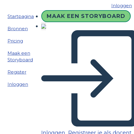
Inloggen
MAAK EEN STORYBOARD
Startpagina
Bronnen
Pricing
Maak een
Storyboard
Register
Inloggen
Inloggen
Registreer je als docent