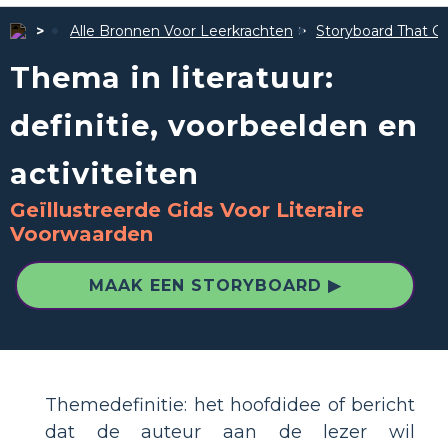
Alle Bronnen Voor Leerkrachten
Storyboard That Ge
Thema in literatuur:
definitie, voorbeelden en
activiteiten
Geïllustreerde Gids Voor Literaire
Voorwaarden
MAAK EEN STORYBOARD ▶
Themedefinitie: het hoofdidee of bericht
dat de auteur aan de lezer wil