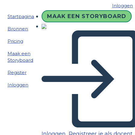
Inloggen
MAAK EEN STORYBOARD
Startpagina
Bronnen
Pricing
Maak een
Storyboard
Register
Inloggen
Inloggen
Registreer je als docent