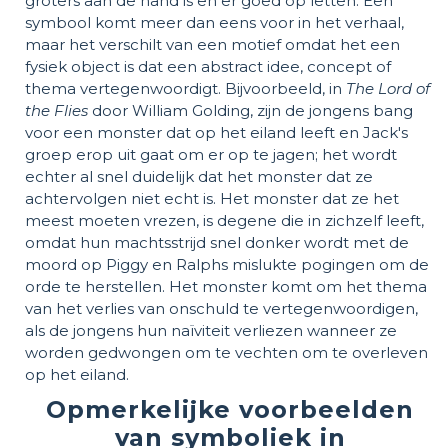
groters aan de hand is en er goed op letten. Een
symbool komt meer dan eens voor in het verhaal,
maar het verschilt van een motief omdat het een
fysiek object is dat een abstract idee, concept of
thema vertegenwoordigt. Bijvoorbeeld, in
The Lord of
the Flies
door William Golding, zijn de jongens bang
voor een monster dat op het eiland leeft en Jack's
groep erop uit gaat om er op te jagen; het wordt
echter al snel duidelijk dat het monster dat ze
achtervolgen niet echt is. Het monster dat ze het
meest moeten vrezen, is degene die in zichzelf leeft,
omdat hun machtsstrijd snel donker wordt met de
moord op Piggy en Ralphs mislukte pogingen om de
orde te herstellen. Het monster komt om het thema
van het verlies van onschuld te vertegenwoordigen,
als de jongens hun naïviteit verliezen wanneer ze
worden gedwongen om te vechten om te overleven
op het eiland.
Opmerkelijke voorbeelden
van symboliek in