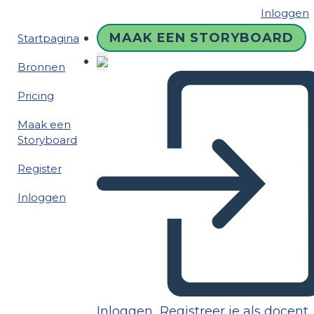
Inloggen
MAAK EEN STORYBOARD
Startpagina
Bronnen
Pricing
Maak een
Storyboard
Register
Inloggen
Inloggen
Registreer je als docent