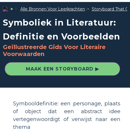
Alle Bronnen Voor Leerkrachten
Storyboard That Ge
Symboliek in Literatuur:
Definitie en Voorbeelden
Geïllustreerde Gids Voor Literaire
Voorwaarden
MAAK EEN STORYBOARD ▶
Symbooldefinitie: een personage, plaats
of object dat een abstract idee
vertegenwoordigt of verwijst naar een
thema