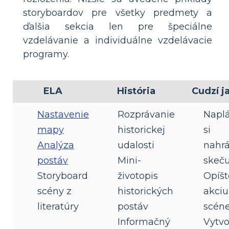
storyboardov pre všetky predmety a
ďalšia sekcia len pre špeciálne
vzdelávanie a individuálne vzdelávacie
programy.
ELA
História
Cudzí j
Nastavenie
Rozprávanie
Naplá
mapy
historickej
si
Analýza
udalosti
nahr
postáv
Mini-
skeč
Storyboard
životopis
Opíšt
scény z
historických
akciu
literatúry
postáv
scén
Informačný
Vytvo