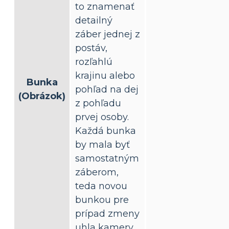
to znamenať
detailný
záber jednej z
postáv,
rozľahlú
krajinu alebo
Bunka
pohľad na dej
(Obrázok)
z pohľadu
prvej osoby.
Každá bunka
by mala byť
samostatným
záberom,
teda novou
bunkou pre
prípad zmeny
uhla kamery