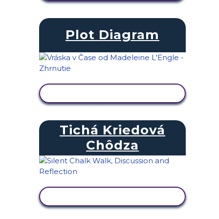
Plot Diagram
ZOBRAZIŤ AKTIVITU
Tichá Kriedová
Chôdza
ZOBRAZIŤ AKTIVITU