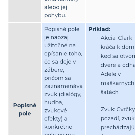
alebo jej
pohybu.
Popisné pole
Príklad:
je naozaj
Akcia: Clark
užitočné na
kráča k dom
opísanie toho,
keď sa otvor
čo sa deje v
dvere a odha
zábere,
Adele v
pričom sa
maškarných
zaznamenáva
šatách.
zvuk (dialógy,
hudba,
Popisné
Zvuk: Cvrčky
zvukové
pole
pozadí, zvuk
efekty) a
konkrétne
prechádzajú
pokyny pre