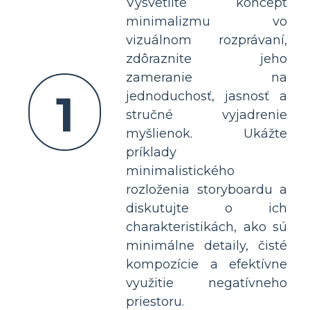
Vysvetlite koncept
minimalizmu vo
vizuálnom rozprávaní,
zdôraznite jeho
zameranie na
1
jednoduchosť, jasnosť a
stručné vyjadrenie
myšlienok. Ukážte
príklady
minimalistického
rozloženia storyboardu a
diskutujte o ich
charakteristikách, ako sú
minimálne detaily, čisté
kompozície a efektívne
využitie negatívneho
priestoru.