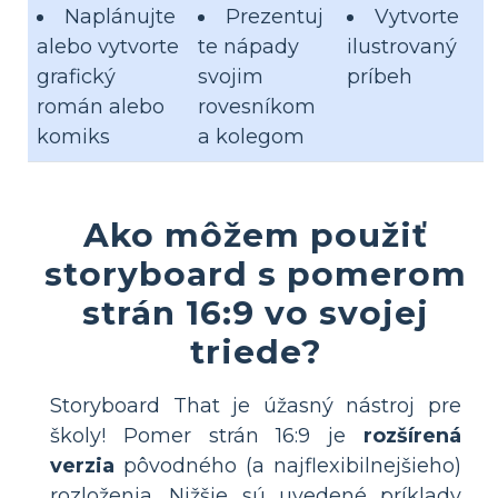
Naplánujte
Prezentuj
Vytvorte
alebo vytvorte
te nápady
ilustrovaný
grafický
svojim
príbeh
román alebo
rovesníkom
komiks
a kolegom
Ako môžem použiť
storyboard s pomerom
strán 16:9 vo svojej
triede?
Storyboard That je úžasný nástroj pre
školy! Pomer strán 16:9 je
rozšírená
verzia
pôvodného (a najflexibilnejšieho)
rozloženia. Nižšie sú uvedené príklady