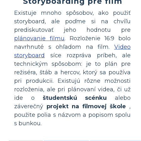
Storyboarding pre film
Existuje mnoho spôsobov, ako použiť
storyboard, ale poďme si na chvíľu
prediskutovať jeho hodnotu pre
plánovanie filmu
. Rozloženie 16:9 bolo
navrhnuté s ohľadom na film.
Video
storyboard
síce rozpráva príbeh, ale
technickým spôsobom: je to plán pre
režiséra, štáb a hercov, ktorý sa používa
pri produkcii. Existujú rôzne možnosti
rozloženia, ale pri plánovaní videa, či už
ide o
študentskú scénku
alebo
záverečný
projekt na filmovej škole
,
použite polia s názvom a popisom spolu
s bunkou.