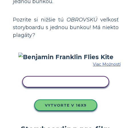
jednou bunkou.
Pozrite si nižšie tú
OBROVSKÚ
veľkosť
storyboardu s jednou bunkou! Má niekto
plagáty?
Viac Možností
SKOPÍRUJTE TENTO SCENÁR
VYTVORTE V 16X9