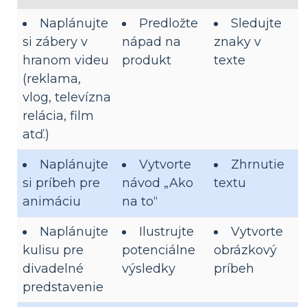
Naplánujte
Predložte
Sledujte
si zábery v
nápad na
znaky v
hranom videu
produkt
texte
(reklama,
vlog, televízna
relácia, film
atď.)
Naplánujte
Vytvorte
Zhrnutie
si príbeh pre
návod „Ako
textu
animáciu
na to“
Naplánujte
Ilustrujte
Vytvorte
kulisu pre
potenciálne
obrázkový
divadelné
výsledky
príbeh
predstavenie