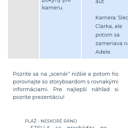
áut
kameru.
Kamera: Sle
Clarka, ale
potom sa
zameriava n
Adele.
Pozrite sa na „scenár“ nižšie a potom ho
porovnajte so storyboardom s rovnakými
informáciami. Pre najlepší náhľad si
pozrite prezentáciu!
PLÁŽ - NESKORÉ RÁNO
STELLA sa prechádza po