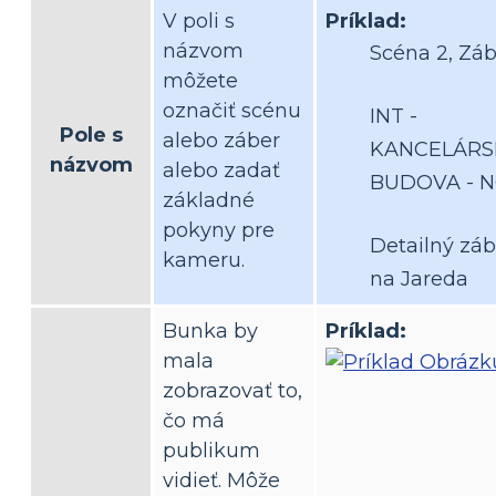
V poli s
Príklad:
názvom
Scéna 2, Záb
môžete
označiť scénu
INT -
Pole s
alebo záber
KANCELÁRS
názvom
alebo zadať
BUDOVA - 
základné
pokyny pre
Detailný záb
kameru.
na Jareda
Bunka by
Príklad:
mala
zobrazovať to,
čo má
publikum
vidieť. Môže