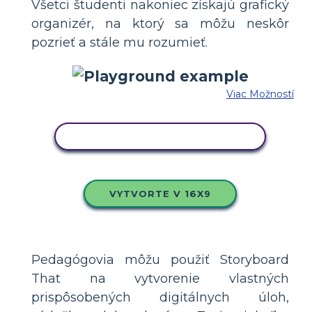
Všetci študenti nakoniec získajú grafický
organizér, na ktorý sa môžu neskôr
pozrieť a stále mu rozumieť.
Viac Možností
SKOPÍRUJTE TENTO SCENÁR
VYTVORTE V 16X9
Pedagógovia môžu použiť Storyboard
That na vytvorenie vlastných
prispôsobených digitálnych úloh,