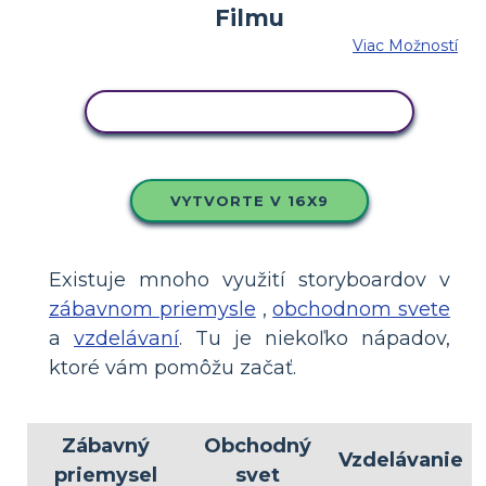
Viac Možností
SKOPÍRUJTE TENTO SCENÁR
VYTVORTE V 16X9
Existuje mnoho využití storyboardov v
zábavnom priemysle
,
obchodnom svete
a
vzdelávaní
. Tu je niekoľko nápadov,
ktoré vám pomôžu začať.
Zábavný
Obchodný
Vzdelávanie
priemysel
svet