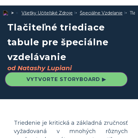
Všetky Učiteľské Zdroje
Špeciálne Vzdelanie
Tla
Tlačiteľné triediace
tabule pre špeciálne
vzdelávanie
od Natashy Lupiani
VYTVORTE STORYBOARD ▶
Triedenie je kritická a základná zručnosť
vyžadovaná v mnohých rôznych