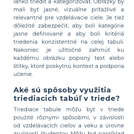
ľahko triediť a kategorizovať. Obrázky by
mali byť jasné, vizuálne príťažlivé a
relevantné pre vzdelávacie ciele. Je tiež
dôležité zabezpečiť, aby boli kategórie
jasne definované a aby boli kritériá
triedenia konzistentné na celej tabuli.
Nakoniec je užitočné zahrnúť ku
každému obrázku popisný text alebo
štítky, ktoré poskytnú kontext a podporia
učenie.
Aké sú spôsoby využitia
triediacich tabúľ v triede?
Triediace tabule môžu byť v triede
použité rôznymi spôsobmi, v závislosti
od vzdelávacích cieľov a veku a úrovne
zručností študentov. Môžu byť napríklad