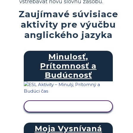
vstrebávať novú slovnú zásobu.
Zaujímavé súvisiace
aktivity pre výučbu
anglického jazyka
Minulosť,
Prítomnosť a
Budúcnosť
ZOBRAZIŤ AKTIVITU
Moja Vysnívaná