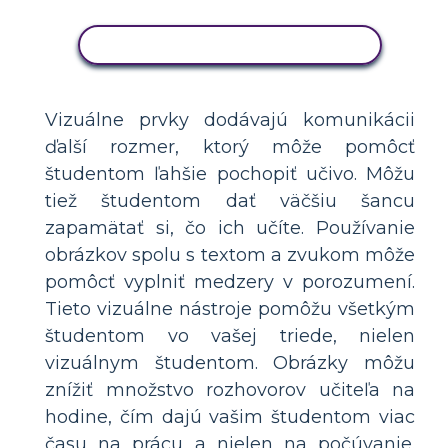
SKOPÍRUJTE TENTO SCENÁR
Vizuálne prvky dodávajú komunikácii
ďalší rozmer, ktorý môže pomôcť
študentom ľahšie pochopiť učivo. Môžu
tiež študentom dať väčšiu šancu
zapamätať si, čo ich učíte. Používanie
obrázkov spolu s textom a zvukom môže
pomôcť vyplniť medzery v porozumení.
Tieto vizuálne nástroje pomôžu všetkým
študentom vo vašej triede, nielen
vizuálnym študentom. Obrázky môžu
znížiť množstvo rozhovorov učiteľa na
hodine, čím dajú vašim študentom viac
času na prácu a nielen na počúvanie.