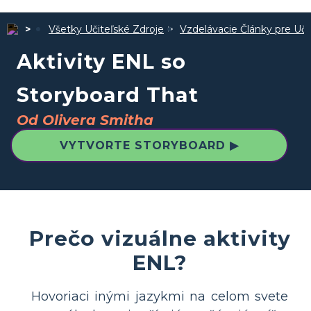
Všetky Učiteľské Zdroje
Vzdelávacie Články pre Uči
Aktivity ENL so
Storyboard That
Od Olivera Smitha
VYTVORTE STORYBOARD ▶
Prečo vizuálne aktivity
ENL?
Hovoriaci inými jazykmi na celom svete