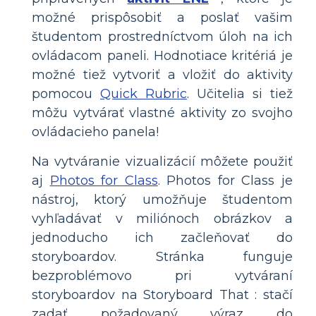
možné prispôsobiť a poslať vašim
študentom prostredníctvom úloh na ich
ovládacom paneli. Hodnotiace kritériá je
možné tiež vytvoriť a vložiť do aktivity
pomocou
Quick Rubric
. Učitelia si tiež
môžu vytvárať vlastné aktivity zo svojho
ovládacieho panela!
Na vytváranie vizualizácií môžete použiť
aj
Photos for Class
. Photos for Class je
nástroj, ktorý umožňuje študentom
vyhľadávať v miliónoch obrázkov a
jednoducho ich začleňovať do
storyboardov. Stránka funguje
bezproblémovo pri vytváraní
storyboardov na Storyboard That : stačí
zadať požadovaný výraz do