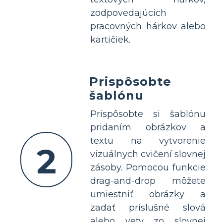
zodpovedajúcich
pracovných hárkov alebo
kartičiek.
Prispôsobte
šablónu
Prispôsobte si šablónu
pridaním obrázkov a
textu na vytvorenie
2
vizuálnych cvičení slovnej
zásoby. Pomocou funkcie
drag-and-drop môžete
umiestniť obrázky a
zadať príslušné slová
alebo vety zo slovnej