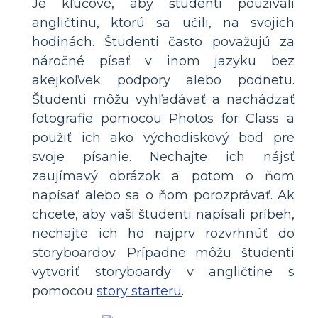
Je kľúčové, aby študenti používali
angličtinu, ktorú sa učili, na svojich
hodinách. Študenti často považujú za
náročné písať v inom jazyku bez
akejkoľvek podpory alebo podnetu.
Študenti môžu vyhľadávať a nachádzať
fotografie pomocou Photos for Class a
použiť ich ako východiskový bod pre
svoje písanie. Nechajte ich nájsť
zaujímavý obrázok a potom o ňom
napísať alebo sa o ňom porozprávať. Ak
chcete, aby vaši študenti napísali príbeh,
nechajte ich ho najprv rozvrhnúť do
storyboardov. Prípadne môžu študenti
vytvoriť storyboardy v angličtine s
pomocou
story starteru
.