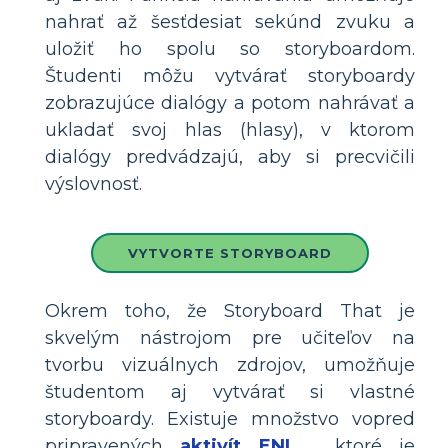
nahrať až šesťdesiat sekúnd zvuku a
uložiť ho spolu so storyboardom.
Študenti môžu vytvárať storyboardy
zobrazujúce dialógy a potom nahrávať a
ukladať svoj hlas (hlasy), v ktorom
dialógy predvádzajú, aby si precvičili
výslovnosť.
VYTVORTE STORYBOARD
Okrem toho, že Storyboard That je
skvelým nástrojom pre učiteľov na
tvorbu vizuálnych zdrojov, umožňuje
študentom aj vytvárať si vlastné
storyboardy. Existuje množstvo vopred
pripravených
aktivít ENL
, ktoré je