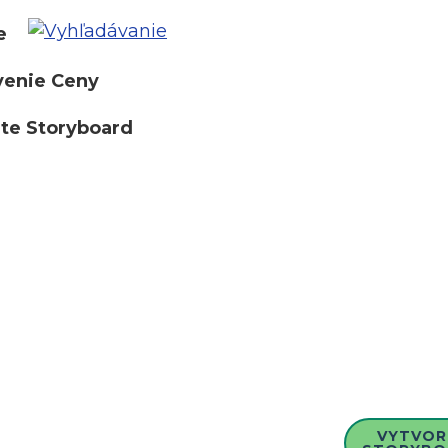
e
venie Ceny
te Storyboard
VYTVOR