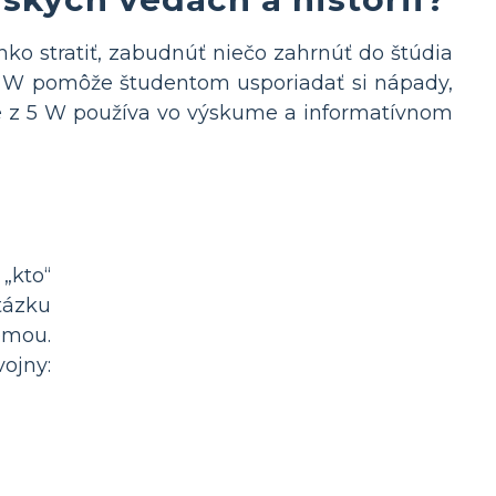
hko stratiť, zabudnúť niečo zahrnúť do štúdia
 5 W pomôže študentom usporiadať si nápady,
ždé z 5 W používa vo výskume a informatívnom
„kto“
otázku
émou.
ojny: