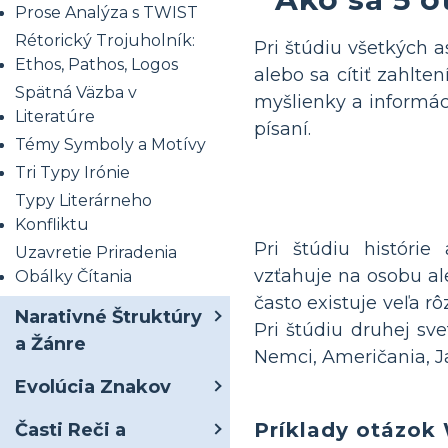
Prose Analýza s TWIST
Rétorický Trojuholník:
Pri štúdiu všetkých a
Ethos, Pathos, Logos
alebo sa cítiť zahlt
Spätná Väzba v
myšlienky a informác
Literatúre
písaní.
Témy Symboly a Motívy
Tri Typy Irónie
Typy Literárneho
Konfliktu
Pri štúdiu histórie
Uzavretie Priradenia
vzťahuje na osobu ale
Obálky Čítania
často existuje veľa 
Narativné Štruktúry
Pri štúdiu druhej sve
a Žánre
Nemci, Američania, J
Evolúcia Znakov
Príklady otázo
Časti Reči a