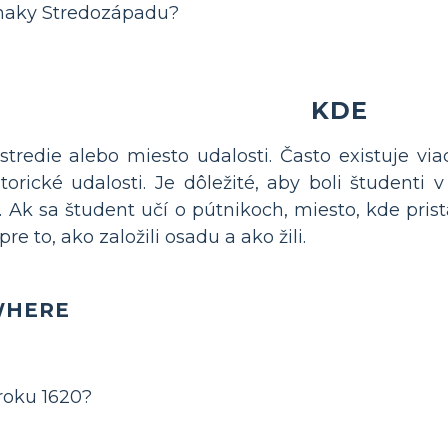
znaky Stredozápadu?
KDE
stredie alebo miesto udalosti. Často existuje via
orické udalosti. Je dôležité, aby boli študenti v
 Ak sa študent učí o pútnikoch, miesto, kde pristá
e to, ako založili osadu a ako žili.
 WHERE
 roku 1620?