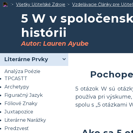
Všetky Učiteľské Zdroje
Vzdelávacie Články pre Učite
5 W v spoločens
histórii
Autor: Lauren Ayube
Literárne Prvky
Analýza Poézie
Pochopen
TPCASTT
Archetypy
5 otázok W sú otázk
Figuračný Jazyk
používa pri výskume,
Fóliové Znaky
spolu s „5 otázkami W
Juxtapozice
Literárne Narážky
Predzvesť
Ako sa 5 o