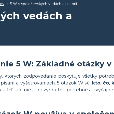
ľov
5 W v spoločenských vedách a histórii
kých vedách a
ie 5 W: Základné otázky v
y, ktorých zodpovedanie poskytuje všetky potre
 písaní a vyšetrovaniach. 5 otázok W sú:
kto, čo,
 a 1H“, ale nie je nevyhnutne potrebné a zvyčajne
tázok W používa v spoločen