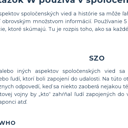
spektov spoločenských vied a histórie sa môže ľa
ení obrovským množstvom informácií. Používanie
ie, ktoré skúmajú. Tu je rozpis toho, ako sa ka
SZO
 alebo iných aspektov spoločenských vied sa 
bo ľudí, ktorí boli zapojení do udalosti. Na túto 
rôznych odpovedí, keď sa niekto zaoberá nejakou t
tovej vojny by „kto“ zahŕňal ľudí zapojených do v
aponci atď.
k WHO