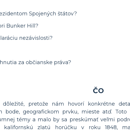
rezidentom Spojených štátov?
pri Bunker Hill?
aráciu nezávislosti?
o hnutia za občianske práva?
ČO
 dôležité, pretože nám hovorí konkrétne deta
om bode, geografickom prvku, mieste atď. Toto
umnej témy a malo by sa preskúmať veľmi podr
 kalifornskú zlatú horúčku v roku 1848, m