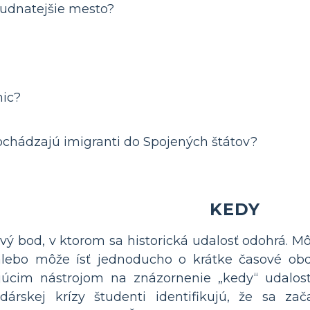
ľudnatejšie mesto?
nic?
pochádzajú imigranti do Spojených štátov?
KEDY
vý bod, v ktorom sa historická udalosť odohrá. Mô
lebo môže ísť jednoducho o krátke časové obd
júcim nástrojom na znázornenie „kedy“ udalosti
dárskej krízy študenti identifikujú, že sa zač