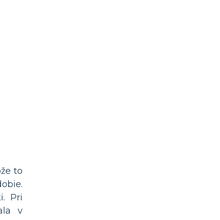
že to
obie.
. Pri
ala v