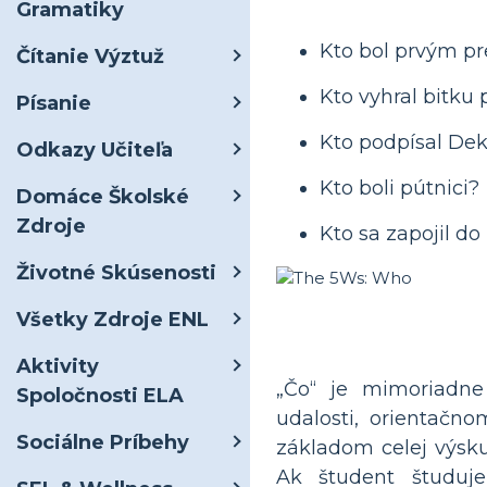
Gramatiky
Kto bol prvým p
Čítanie Výztuž
Kto vyhral bitku 
Písanie
Kto podpísal Dekl
Odkazy Učiteľa
Kto boli pútnici?
Domáce Školské
Zdroje
Kto sa zapojil d
Životné Skúsenosti
Všetky Zdroje ENL
Aktivity
„Čo“ je mimoriadne
Spoločnosti ELA
udalosti, orientačn
Sociálne Príbehy
základom celej výsk
Ak študent študuje