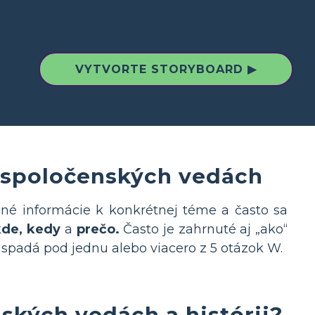
VYTVORTE STORYBOARD ▶
 spoločenských vedách
bné informácie k konkrétnej téme a často sa
 kde, kedy
a
prečo.
Často je zahrnuté aj „ako“
 spadá pod jednu alebo viacero z 5 otázok W.
ských vedách a histórii?