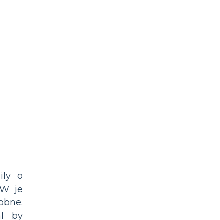
ily o
 W je
obne.
al by