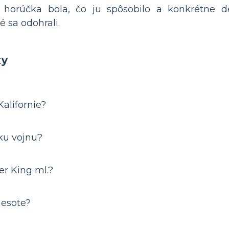
 horúčka bola, čo ju spôsobilo a konkrétne de
é sa odohrali.
ky
alifornie?
ku vojnu?
er King ml.?
nesote?