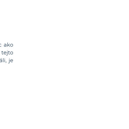
c ako
 tejto
li, je