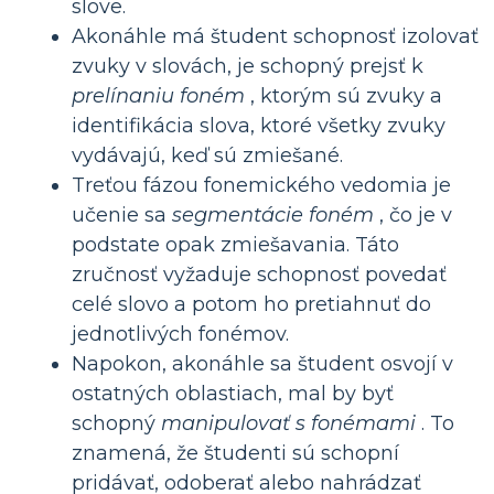
slove.
Akonáhle má študent schopnosť izolovať
zvuky v slovách, je schopný prejsť k
prelínaniu foném
, ktorým sú zvuky a
identifikácia slova, ktoré všetky zvuky
vydávajú, keď sú zmiešané.
Treťou fázou fonemického vedomia je
učenie sa
segmentácie foném
, čo je v
podstate opak zmiešavania. Táto
zručnosť vyžaduje schopnosť povedať
celé slovo a potom ho pretiahnuť do
jednotlivých fonémov.
Napokon, akonáhle sa študent osvojí v
ostatných oblastiach, mal by byť
schopný
manipulovať s fonémami
. To
znamená, že študenti sú schopní
pridávať, odoberať alebo nahrádzať