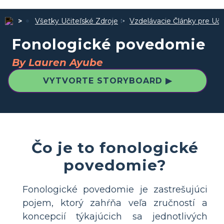
Všetky Učiteľské Zdroje
Vzdelávacie Články pre Uči
Fonologické povedomie
By Lauren Ayube
VYTVORTE STORYBOARD ▶
Čo je to fonologické
povedomie?
Fonologické povedomie je zastrešujúci
pojem, ktorý zahŕňa veľa zručností a
koncepcií týkajúcich sa jednotlivých