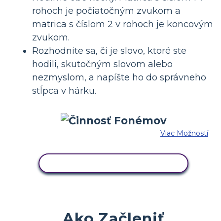
rohoch je počiatočným zvukom a
matrica s číslom 2 v rohoch je koncovým
zvukom.
Rozhodnite sa, či je slovo, ktoré ste
hodili, skutočným slovom alebo
nezmyslom, a napíšte ho do správneho
stĺpca v hárku.
Viac Možností
SKOPÍRUJTE TENTO SCENÁR
Ako Začleniť