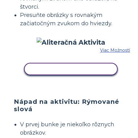
štvorci.
Presuňte obrázky s rovnakým
začiatočným zvukom do hviezdy.
Viac Možností
SKOPÍRUJTE TENTO SCENÁR
Nápad na aktivitu: Rýmované
slová
V prvej bunke je niekoľko rôznych
obrázkov.