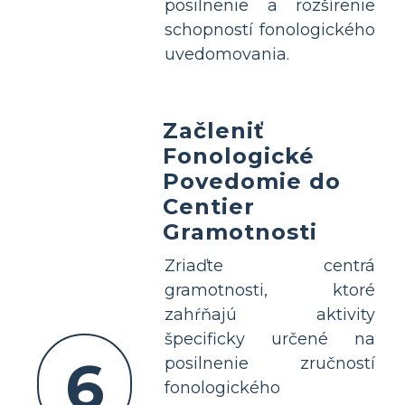
posilnenie a rozšírenie
schopností fonologického
uvedomovania.
Začleniť
Fonologické
Povedomie do
Centier
Gramotnosti
Zriaďte centrá
gramotnosti, ktoré
zahŕňajú aktivity
špecificky určené na
6
posilnenie zručností
fonologického