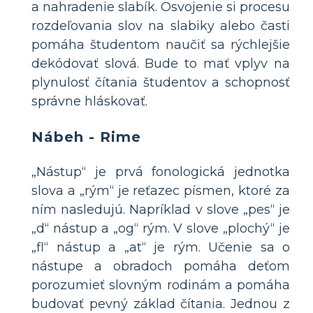
a nahradenie slabík. Osvojenie si procesu
rozdeľovania slov na slabiky alebo časti
pomáha študentom naučiť sa rýchlejšie
dekódovať slová. Bude to mať vplyv na
plynulosť čítania študentov a schopnosť
správne hláskovať.
Nábeh - Rime
„Nástup“ je prvá fonologická jednotka
slova a „rým“ je reťazec písmen, ktoré za
ním nasledujú. Napríklad v slove „pes“ je
„d“ nástup a „og“ rým. V slove „plochý“ je
„fl“ nástup a „at“ je rým. Učenie sa o
nástupe a obradoch pomáha deťom
porozumieť slovným rodinám a pomáha
budovať pevný základ čítania. Jednou z