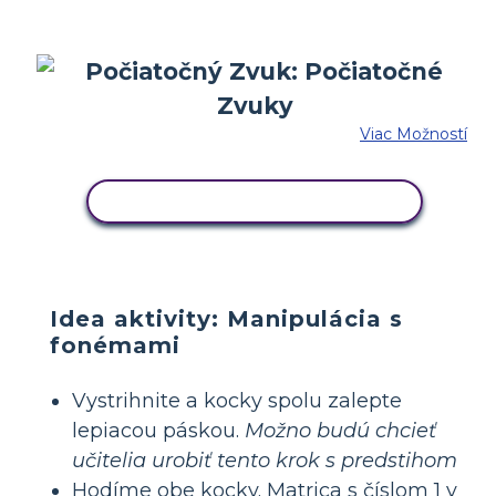
Viac Možností
SKOPÍRUJTE TENTO SCENÁR
Idea aktivity: Manipulácia s
fonémami
Vystrihnite a kocky spolu zalepte
lepiacou páskou.
Možno budú chcieť
učitelia urobiť tento krok s predstihom
Hodíme obe kocky. Matrica s číslom 1 v