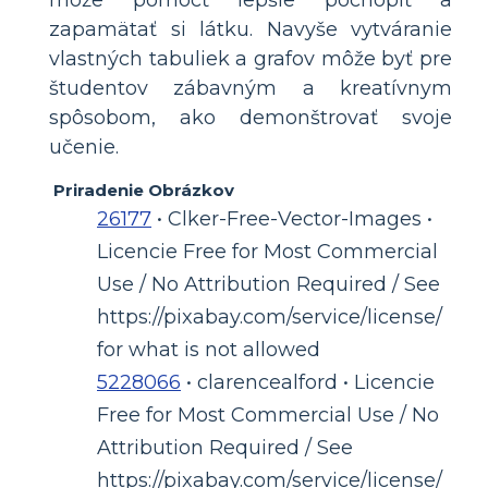
môže pomôcť lepšie pochopiť a
zapamätať si látku. Navyše vytváranie
vlastných tabuliek a grafov môže byť pre
študentov zábavným a kreatívnym
spôsobom, ako demonštrovať svoje
učenie.
Priradenie Obrázkov
26177
• Clker-Free-Vector-Images •
Licencie Free for Most Commercial
Use / No Attribution Required / See
https://pixabay.com/service/license/
for what is not allowed
5228066
• clarencealford • Licencie
Free for Most Commercial Use / No
Attribution Required / See
https://pixabay.com/service/license/