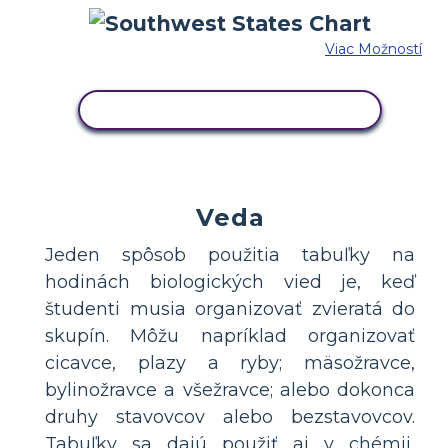
Viac Možností
SKOPÍRUJTE TENTO SCENÁR
Veda
Jeden spôsob použitia tabuľky na
hodinách biologických vied je, keď
študenti musia organizovať zvieratá do
skupín. Môžu napríklad organizovať
cicavce, plazy a ryby; mäsožravce,
bylinožravce a všežravce; alebo dokonca
druhy stavovcov alebo bezstavovcov.
Tabuľky sa dajú použiť aj v chémii,