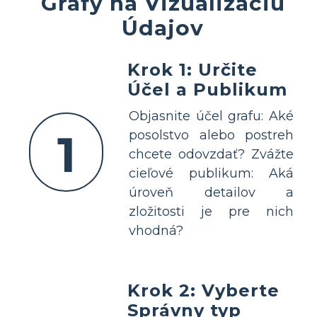
Grafy na Vizualizáciu
Údajov
Krok 1: Určite
Účel a Publikum
Objasnite účel grafu: Aké
1
posolstvo alebo postreh
chcete odovzdať? Zvážte
cieľové publikum: Aká
úroveň detailov a
zložitosti je pre nich
vhodná?
Krok 2: Vyberte
Správny typ