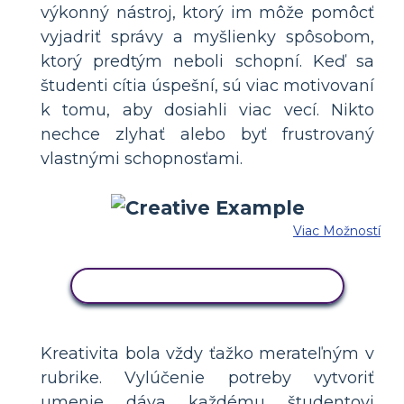
výkonný nástroj, ktorý im môže pomôcť
vyjadriť správy a myšlienky spôsobom,
ktorý predtým neboli schopní. Keď sa
študenti cítia úspešní, sú viac motivovaní
k tomu, aby dosiahli viac vecí. Nikto
nechce zlyhať alebo byť frustrovaný
vlastnými schopnosťami.
Viac Možností
SKOPÍRUJTE TENTO SCENÁR
Kreativita bola vždy ťažko merateľným v
rubrike. Vylúčenie potreby vytvoriť
umenie dáva každému študentovi