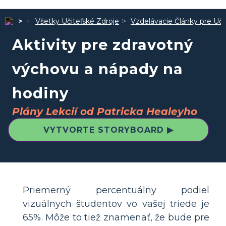
Všetky Učiteľské Zdroje
Vzdelávacie Články pre Uči
Aktivity pre zdravotný
výchovu a nápady na
hodiny
Plány Lekcií od Patricka Healeyho
VYTVORTE STORYBOARD ▶
Priemerný percentuálny podiel
vizuálnych študentov vo vašej triede je
65%. Môže to tiež znamenať, že bude pre