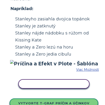
Napríklad:
Stanleyho zasiahla dvojica topánok
Stanley je zatknutý
Stanley nájde nádobku s rúžom od
Kissing Kate
Stanley a Zero lezú na horu
Stanley a Zero jedia cibuľu
Viac Možností
SKOPÍRUJTE TENTO SCENÁR
VYTVORTE T-GRAF PRÍČIN A ÚČINKOV