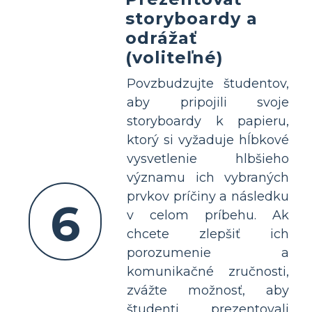
storyboardy a
odrážať
(voliteľné)
Povzbudzujte študentov,
aby pripojili svoje
storyboardy k papieru,
ktorý si vyžaduje hĺbkové
vysvetlenie hlbšieho
významu ich vybraných
prvkov príčiny a následku
6
v celom príbehu. Ak
chcete zlepšiť ich
porozumenie a
komunikačné zručnosti,
zvážte možnosť, aby
študenti prezentovali