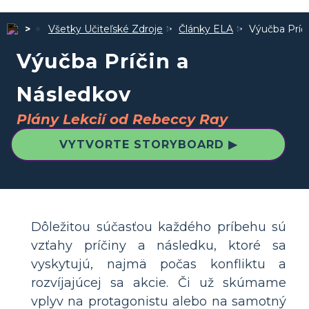
Všetky Učiteľské Zdroje
Články ELA
Výučba Príč
Výučba Príčin a
Následkov
Plány Lekcií od Rebeccy Ray
VYTVORTE STORYBOARD ▶
Dôležitou súčasťou každého príbehu sú
vzťahy príčiny a následku, ktoré sa
vyskytujú, najmä počas konfliktu a
rozvíjajúcej sa akcie. Či už skúmame
vplyv na protagonistu alebo na samotný