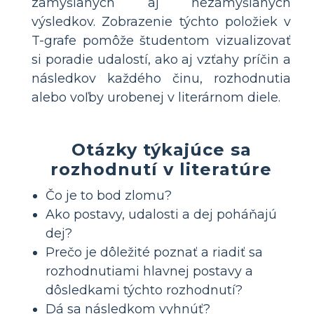
zamýšľaných aj nezamýšľaných
výsledkov. Zobrazenie týchto položiek v
T-grafe pomôže študentom vizualizovať
si poradie udalostí, ako aj vzťahy príčin a
následkov každého činu, rozhodnutia
alebo voľby urobenej v literárnom diele.
Otázky týkajúce sa
rozhodnutí v literatúre
Čo je to bod zlomu?
Ako postavy, udalosti a dej poháňajú
dej?
Prečo je dôležité poznať a riadiť sa
rozhodnutiami hlavnej postavy a
dôsledkami týchto rozhodnutí?
Dá sa následkom vyhnúť?