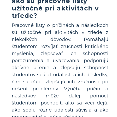
ako sú pracovné listy
užitočné pri aktivitách v
triede?
Pracovné listy o príčinách a následkoch
sú užitočné pri aktivitách v triede z
niekoľkých dôvodov. Pomáhajú
študentom rozvíjať zručnosti kritického
myslenia, zlepšovať ich schopnosti
porozumenia a uvažovania, podporujú
aktívne učenie a zlepšujú schopnosť
študentov spájať udalosti a ich dôsledky,
čím sa ďalej zlepšujú ich zručnosti pri
riešení problémov. Výučba príčin a
následkov môže ďalej pomôcť
študentom pochopiť, ako sa veci dejú,
ako spolu rôzne udalosti súvisia a ako
predpovedať budúce výsledky.