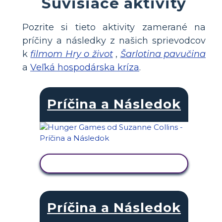
Súvisiace aktivity
Pozrite si tieto aktivity zamerané na
príčiny a následky z našich sprievodcov
k
filmom Hry o život
,
Šarlotina pavučina
a
Veľká hospodárska kríza
.
Príčina a Následok
ZOBRAZIŤ AKTIVITU
Príčina a Následok