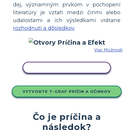
dej, významným prvkom v pochopení
literatúry je vzťah medzi činmi alebo
udalosťami a ich výsledkami vrátane
rozhodnutí a dôsledkov
.
Viac Možností
SKOPÍRUJTE TENTO SCENÁR
VYTVORTE T-GRAF PRÍČIN A ÚČINKOV
Čo je príčina a
následok?