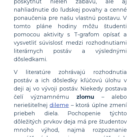
poskytnúť nielen zábavu, ale aj
nahliadnutie do ľudskej povahy a cenné
ponaučenia pre našu vlastnú postavu. V
tomto pláne hodiny môžu študenti
pomocou aktivity s T-grafom opísať a
vysvetliť súvislosť medzi rozhodnutiami
literárnych postáv a výslednými
dôsledkami.
V literatúre zohrávajú rozhodnutia
postáv a ich dôsledky kľúčovú úlohu v
deji aj vo vývoji postáv. Niekedy postava
čelí významnému
zlomu
– alebo
neriešiteľnej
dileme
– ktorá úplne zmení
priebeh diela. Pochopenie týchto
dôležitých prvkov deja má pre študentov
mnoho výhod, najmä rozpoznanie