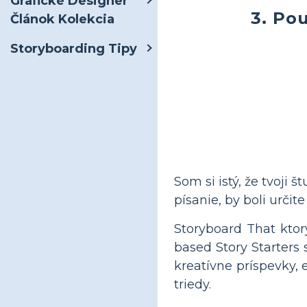
Grafické Designer
3. Po
Článok Kolekcia
Storyboarding Tipy
Som si istý, že tvoji 
písanie, by boli určit
Storyboard That ktor
based Story Starters
kreatívne príspevky, 
triedy.