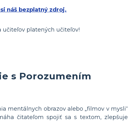
 si náš bezplatný zdroj.
 učiteľov platených učiteľov!
anie s Porozumením
ania mentálnych obrazov alebo „filmov v mysli“
máha čitateľom spojiť sa s textom, zlepšuje