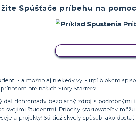
užite Spúšťače príbehu na pomo
SKOPÍRUJTE TENTO SCEN
študenti - a možno aj niekedy vy! - trpí blokom spis
e prínosom pre našich Story Starters!
ý dal dohromady bezplatný zdroj s podrobnými i
 so svojimi študentmi. Príbehy štartovateľov mô
eseje a projekty! Sú tiež skvelý spôsob, ako dosta