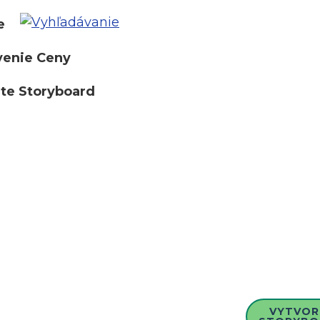
e
venie Ceny
te Storyboard
VYTVOR