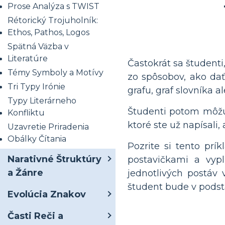
Prose Analýza s TWIST
Rétorický Trojuholník:
Ethos, Pathos, Logos
Spätná Väzba v
Literatúre
Častokrát sa študent
Témy Symboly a Motívy
zo spôsobov, ako dať 
Tri Typy Irónie
grafu, graf slovníka 
Typy Literárneho
Študenti potom môžu 
Konfliktu
ktoré ste už napísali
Uzavretie Priradenia
Obálky Čítania
Pozrite si tento pr
Narativné Štruktúry
postavičkami a vypl
a Žánre
jednotlivých postáv 
študent bude v podsta
Evolúcia Znakov
Časti Reči a