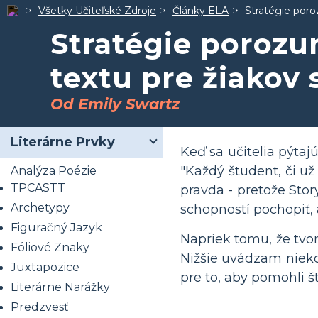
Všetky Učiteľské Zdroje
Články ELA
Stratégie poro
Stratégie porozu
textu pre žiakov 
Od Emily Swartz
Literárne Prvky
Keď sa učitelia pýtaj
"Každý študent, či už
Analýza Poézie
TPCASTT
pravda - pretože Stor
Archetypy
schopností pochopiť, 
Figuračný Jazyk
Napriek tomu, že tvor
Fóliové Znaky
Nižšie uvádzam nieko
Juxtapozice
pre to, aby pomohli š
Literárne Narážky
Predzvesť