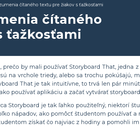
zumenia čítaného textu pre žiakov s ťažkosťami
menia čítaného
s ťažkosťami
ú, prečo by mali používať Storyboard That, jedna z
 sú na vrchole triedy, alebo sa trochu pokúšajú, m
yboard That je tak intuitívne, to trvá len pár min
ako používať aplikáciu a začať vytvárať storyboard
ca Storyboard je tak ľahko použiteľný, niektorí štu
ľko nápadov, ako pomôcť študentom používať a mi
tudentom získať čo najviac z hodiny a pomohli im 