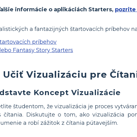
alšie informácie o aplikáciách Starters,
pozrite
listických a fantazijných štartovacích príbehov na
štartovacích príbehov
alebo Fantasy Story Starters
 Učiť Vizualizáciu pre Čít
dstavte Koncept Vizualizácie
tlite študentom, že vizualizácia je proces vytvár
 čítania. Diskutujte o tom, ako vizualizácia po
umenie a robí zážitok z čítania pútavejším.