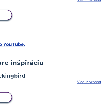
ÁR
eo YouTube.
pre inšpiráciu
Viac Možností
ÁR