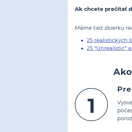
Ak chcete prečítať ď
Máme tiež zbierku rea
25 realistických 
25 "Unrealistic" 
Ako
Pre
1
Vysve
počas
poroz