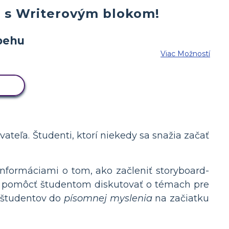
c s Writerovým blokom!
Viac Možností
ÁR
ovateľa. Študenti, ktorí niekedy sa snažia začať
nformáciami o tom, ako začleniť storyboard-
žu pomôcť študentom diskutovať o témach pre
ť študentov do
písomnej myslenia
na začiatku