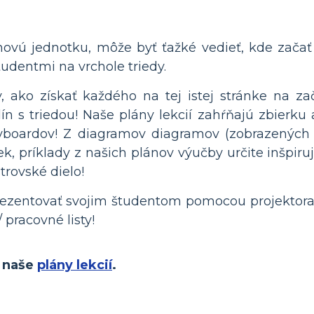
novú jednotku, môže byť ťažké vedieť, kde zača
tudentmi na vrchole triedy.
ako získať každého na tej istej stránke na zač
 s triedou! Naše plány lekcií zahŕňajú zbierku a
yboardov! Z diagramov diagramov (zobrazených 
iek, príklady z našich plánov výučby určite inšpiru
trovské dielo!
rezentovať svojim študentom pomocou projektora 
/ pracovné listy!
y naše
plány lekcií
.