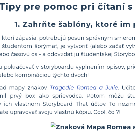
Tipy pre pomoc pri čítaní
1. Zahrňte šablóny, ktoré im
i, ktorí zápasia, potrebujú posun správnym smer
študentom šprýmať, je vytvoriť (alebo začať vytv
alebo časovú os - a odovzdať ju študentskej Story
pokračovať v storyboardu vyplnením opisov, pri
, alebo kombináciou týchto dvoch!
íklad mapy znakov
Tragedie Romea a Julie
. Učit
nil prvý box ako sprievodca. Potom môžu štude
v ich vlastnom Storyboard That účtov. To nezmení
te upravovať svoju vlastnú kópiu. Cool, čo ?!