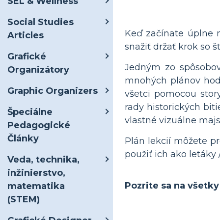
SEL & Wellness
Social Studies
Keď začínate úplne 
Articles
snažiť držať krok so š
Grafické
Jedným zo spôsobov, 
Organizátory
mnohých plánov hodín
Graphic Organizers
všetci pomocou stor
rady historických bit
Špeciálne
vlastné vizuálne majs
Pedagogické
Články
Plán lekcií môžete p
použiť ich ako letáky 
Veda, technika,
inžinierstvo,
Pozrite sa na všetk
matematika
(STEM)