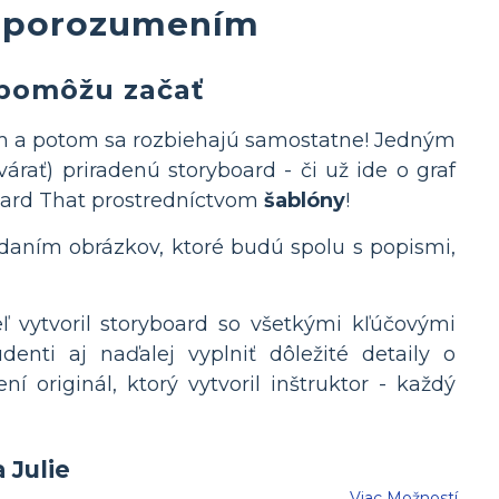
 s porozumením
 pomôžu začať
om a potom sa rozbiehajú samostatne! Jedným
árať) priradenú storyboard - či už ide o graf
board That prostredníctvom
šablóny
!
daním obrázkov, ktoré budú spolu s popismi,
eľ vytvoril storyboard so všetkými kľúčovými
nti aj naďalej vyplniť dôležité detaily o
 originál, ktorý vytvoril inštruktor - každý
Viac Možností