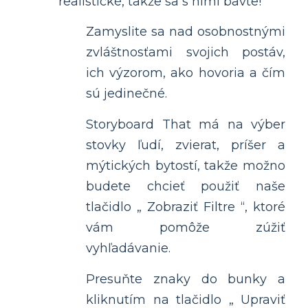
realistické, takže sa s nimi bavte!
Zamyslite sa nad osobnostnými
zvláštnosťami svojich postáv,
ich výzorom, ako hovoria a čím
sú jedinečné.
Storyboard That má na výber
stovky ľudí, zvierat, príšer a
mýtických bytostí, takže možno
budete chcieť použiť naše
tlačidlo „ Zobraziť Filtre “, ktoré
vám pomôže zúžiť
vyhľadávanie.
Presuňte znaky do bunky a
kliknutím na tlačidlo „ Upraviť