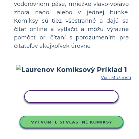
vodorovnom páse, mriežke vľavo-vpravo
zhora nadol alebo v jednej bunke.
Komiksy sú tiež všestranné a dajú sa
čítať online a vytlačiť a môžu výrazne
pomôcť pri čítaní s porozumením pre
čitateľov akejkoľvek úrovne.
Viac Možností
SKOPÍRUJTE TENTO SCENÁR
VYTVORTE SI VLASTNÉ KOMIKSY