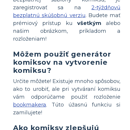
zaregistrovať sa na
2-týždňovú
bezplatnú skúšobnú verziu
. Budete mať
prémiový prístup ku
všetkým
alebo
našim obrázkom, príkladom a
rozloženiam!
Môžem použiť generátor
komiksov na vytvorenie
komiksu?
Určite môžete! Existuje mnoho spôsobov,
ako to urobiť, ale pri vytváraní komiksu
vám odporúčame použiť rozloženie
bookmakera
. Túto úžasnú funkciu si
zamilujete!
Ako komiksy zlepšujú