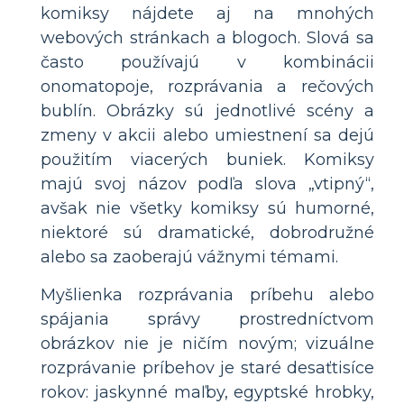
komiksy nájdete aj na mnohých
webových stránkach a blogoch. Slová sa
často používajú v kombinácii
onomatopoje, rozprávania a rečových
bublín. Obrázky sú jednotlivé scény a
zmeny v akcii alebo umiestnení sa dejú
použitím viacerých buniek. Komiksy
majú svoj názov podľa slova „vtipný“,
avšak nie všetky komiksy sú humorné,
niektoré sú dramatické, dobrodružné
alebo sa zaoberajú vážnymi témami.
Myšlienka rozprávania príbehu alebo
spájania správy prostredníctvom
obrázkov nie je ničím novým; vizuálne
rozprávanie príbehov je staré desaťtisíce
rokov: jaskynné maľby, egyptské hrobky,