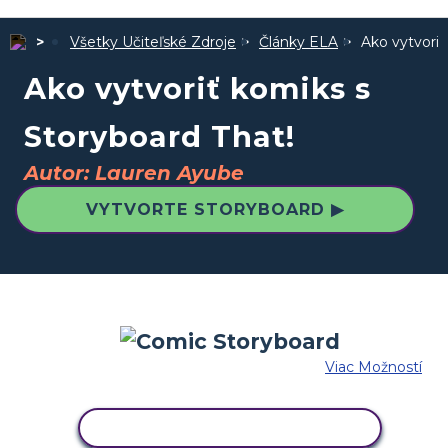
Všetky Učiteľské Zdroje
Články ELA
Ako vytvoriť
Ako vytvoriť komiks s
Storyboard That!
Autor: Lauren Ayube
VYTVORTE STORYBOARD ▶
Viac Možností
SKOPÍRUJTE TENTO SCENÁR