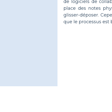
de logiciels de colla
place des notes phys
glisser-déposer. Cep
que le processus est 