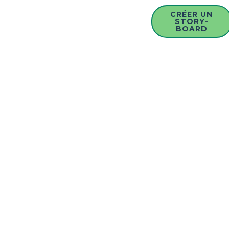
CRÉER UN
STORY-
BOARD