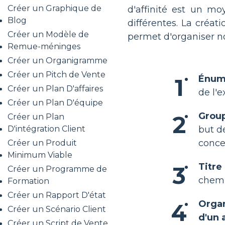
Créer un Graphique de
d'affinité est un m
Blog
différentes. La créat
Créer un Modèle de
permet d'organiser no
Remue-méninges
Créer un Organigramme
Créer un Pitch de Vente
Énumé
Créer un Plan D'affaires
de l'e
Créer un Plan D'équipe
Group
Créer un Plan
D'intégration Client
but d
conce
Créer un Produit
Minimum Viable
Titre
Créer un Programme de
chemi
Formation
Créer un Rapport D'état
Organ
Créer un Scénario Client
d'un 
Créer un Script de Vente