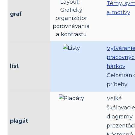
Témy, sym
a motívy
graf
Vytvárani
pracovnýc
list
hárkov
Celostrán
príbehy
Veľké
škálovacie
diagramy
plagát
prezentác
Nástenné