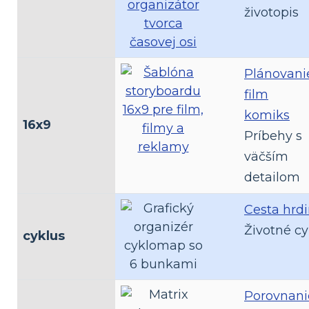
životopis
Plánovani
film
komiks
16x9
Príbehy s
väčším
detailom
Cesta hrd
Životné cy
cyklus
Porovnani