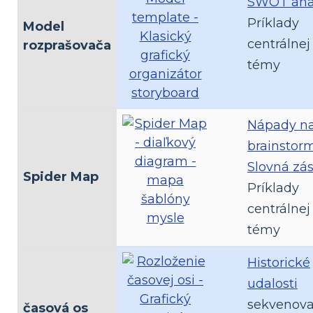
SWOT ana
Príklady
Model
centrálnej
rozprašovača
témy
Nápady n
brainstor
Slovná zá
Spider Map
Príklady
centrálnej
témy
Historické
udalosti
sekvenova
časová os