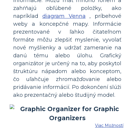
informácie. Môžu mať mnoho foriem a
zahŕňajú obľúbené položky, ako
napríklad
diagram Venna
, príbehové
weby a koncepčné mapy. Informácie
prezentované v ľahko čitateľnom
formáte môžu zlepšiť myslenie, vyvolať
nové myšlienky a udržať zameranie na
danú tému alebo úlohu. Grafický
organizátor je určený na to, aby poskytol
štruktúru nápadom alebo konceptom,
čo uľahčuje zhromažďovanie alebo
pridávanie informácií. Po dokončení slúži
ako prezentačný alebo študijný model.
Viac Možností