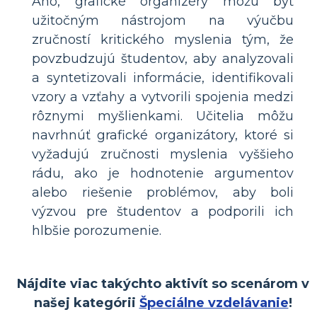
Áno, grafické organizéry môžu byť
užitočným nástrojom na výučbu
zručností kritického myslenia tým, že
povzbudzujú študentov, aby analyzovali
a syntetizovali informácie, identifikovali
vzory a vzťahy a vytvorili spojenia medzi
rôznymi myšlienkami. Učitelia môžu
navrhnúť grafické organizátory, ktoré si
vyžadujú zručnosti myslenia vyššieho
rádu, ako je hodnotenie argumentov
alebo riešenie problémov, aby boli
výzvou pre študentov a podporili ich
hlbšie porozumenie.
Nájdite viac takýchto aktivít so scenárom v
našej kategórii
Špeciálne vzdelávanie
!