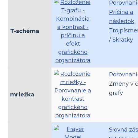
Porovnani
Príčina a
následok
Trojpísme
T-schéma
/ Skratky
Porovnani
Zmeny v č
grafy
mriežka
Slovná zá