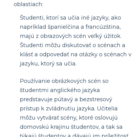
oblastiach:
Študenti, ktorí sa učia iné jazyky, ako
napríklad španielčina a francúzština,
majú z obrazových scén veľký úžitok.
Študenti môžu diskutovať o scénach a
klásť a odpovedať na otázky o scénach v
jazyku, ktorý sa učia.
Používanie obrázkových scén so
študentmi anglického jazyka
predstavuje pútavý a bezstresový
prístup k zvládnutiu jazyka. Učitelia
môžu vytvárať scény, ktoré oslovujú
domovskú krajinu študentov, a tak sa
týkajú študentov a dávajú im príležitosť