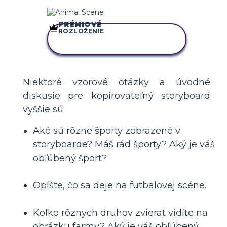
PRÉMIOVÉ
ROZLOŽENIE
SKOPÍRUJTE TENTO
SCENÁR
Niektoré vzorové otázky a úvodné
diskusie pre kopírovateľný storyboard
vyššie sú:
Aké sú rôzne športy zobrazené v
storyboarde? Máš rád športy? Aký je váš
obľúbený šport?
Opíšte, čo sa deje na futbalovej scéne.
Koľko rôznych druhov zvierat vidíte na
obrázku farmy? Aký je váš obľúbený