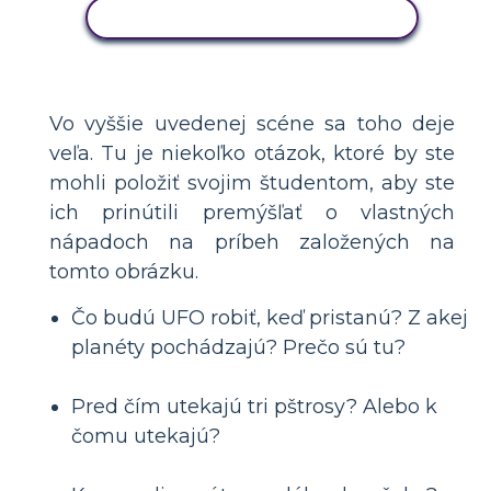
SKOPÍRUJTE TENTO SCENÁR
Vo vyššie uvedenej scéne sa toho deje
veľa. Tu je niekoľko otázok, ktoré by ste
mohli položiť svojim študentom, aby ste
ich prinútili premýšľať o vlastných
nápadoch na príbeh založených na
tomto obrázku.
Čo budú UFO robiť, keď pristanú? Z akej
planéty pochádzajú? Prečo sú tu?
Pred čím utekajú tri pštrosy? Alebo k
čomu utekajú?