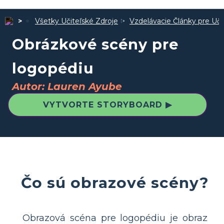
Všetky Učiteľské Zdroje
Vzdelávacie Články pre Uči
Obrázkové scény pre
logopédiu
Autor: Lauren Ayube
VYTVORTE STORYBOARD ▶
Čo sú obrazové scény?
Obrazová scéna pre logopédiu je obraz