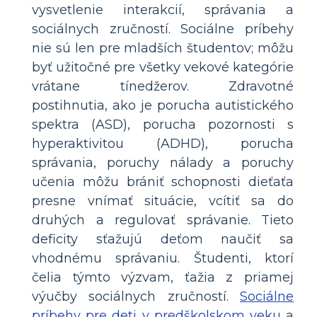
vysvetlenie interakcií, správania a
sociálnych zručností. Sociálne príbehy
nie sú len pre mladších študentov; môžu
byť užitočné pre všetky vekové kategórie
vrátane tínedžerov. Zdravotné
postihnutia, ako je porucha autistického
spektra (ASD), porucha pozornosti s
hyperaktivitou (ADHD), porucha
správania, poruchy nálady a poruchy
učenia môžu brániť schopnosti dieťaťa
presne vnímať situácie, vcítiť sa do
druhých a regulovať správanie. Tieto
deficity sťažujú deťom naučiť sa
vhodnému správaniu. Študenti, ktorí
čelia týmto výzvam, ťažia z priamej
výučby sociálnych zručností.
Sociálne
príbehy pre deti v predškolskom veku
a