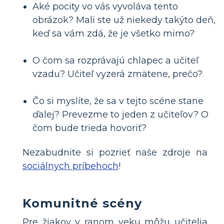
Aké pocity vo vás vyvoláva tento
obrázok? Mali ste už niekedy takýto deň,
keď sa vám zdá, že je všetko mimo?
O čom sa rozprávajú chlapec a učiteľ
vzadu? Učiteľ vyzerá zmätene, prečo?
Čo si myslíte, že sa v tejto scéne stane
ďalej? Prevezme to jeden z učiteľov? O
čom bude trieda hovoriť?
Nezabudnite si pozrieť naše zdroje na
sociálnych príbehoch
!
Komunitné scény
Pre žiakov v ranom veku môžu učitelia