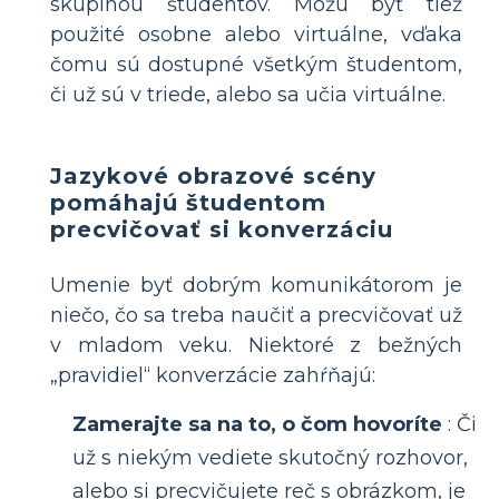
skupinou študentov. Môžu byť tiež
použité osobne alebo virtuálne, vďaka
čomu sú dostupné všetkým študentom,
či už sú v triede, alebo sa učia virtuálne.
Jazykové obrazové scény
pomáhajú študentom
precvičovať si konverzáciu
Umenie byť dobrým komunikátorom je
niečo, čo sa treba naučiť a precvičovať už
v mladom veku. Niektoré z bežných
„pravidiel“ konverzácie zahŕňajú:
Zamerajte sa na to, o čom hovoríte
: Či
už s niekým vediete skutočný rozhovor,
alebo si precvičujete reč s obrázkom, je