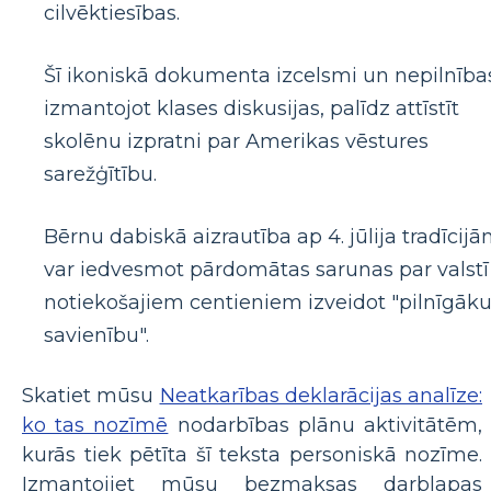
cilvēktiesības.
Šī ikoniskā dokumenta izcelsmi un nepilnība
izmantojot klases diskusijas, palīdz attīstīt
skolēnu izpratni par Amerikas vēstures
sarežģītību.
Bērnu dabiskā aizrautība ap 4. jūlija tradīcij
var iedvesmot pārdomātas sarunas par valstī
notiekošajiem centieniem izveidot "pilnīgāk
savienību".
Skatiet mūsu
Neatkarības deklarācijas analīze:
ko tas nozīmē
nodarbības plānu aktivitātēm,
kurās tiek pētīta šī teksta personiskā nozīme.
Izmantojiet mūsu bezmaksas darblapas