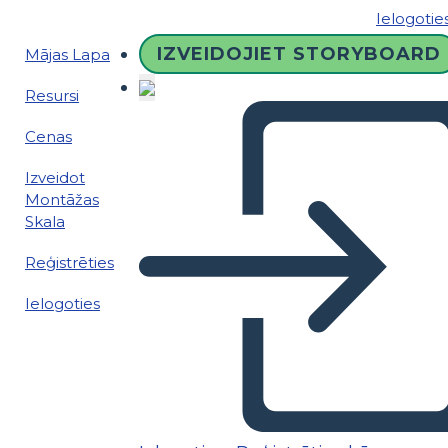
Ielogotie
IZVEIDOJIET STORYBOARD
Mājas Lapa
Resursi
Cenas
Izveidot
Montāžas
Skala
Reģistrēties
Ielogoties