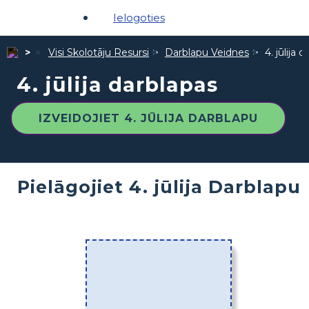
Ielogoties
Visi Skolotāju Resursi
Darblapu Veidnes
4. jūlija 
4. jūlija darblapas
IZVEIDOJIET 4. JŪLIJA DARBLAPU
Pielāgojiet 4. jūlija Darblapu