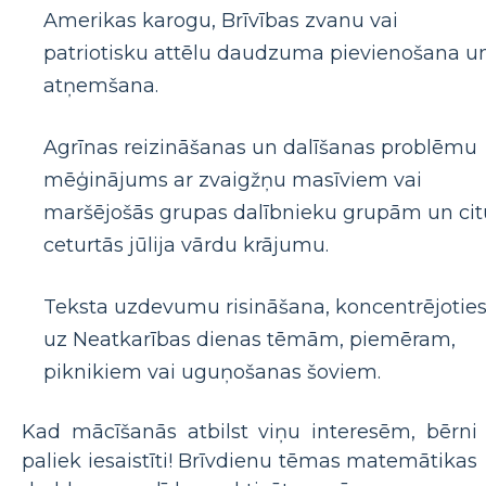
Amerikas karogu, Brīvības zvanu vai
patriotisku attēlu daudzuma pievienošana u
atņemšana.
Agrīnas reizināšanas un dalīšanas problēmu
mēģinājums ar zvaigžņu masīviem vai
maršējošās grupas dalībnieku grupām un cit
ceturtās jūlija vārdu krājumu.
Teksta uzdevumu risināšana, koncentrējotie
uz Neatkarības dienas tēmām, piemēram,
piknikiem vai uguņošanas šoviem.
Kad mācīšanās atbilst viņu interesēm, bērni
paliek iesaistīti! Brīvdienu tēmas matemātikas