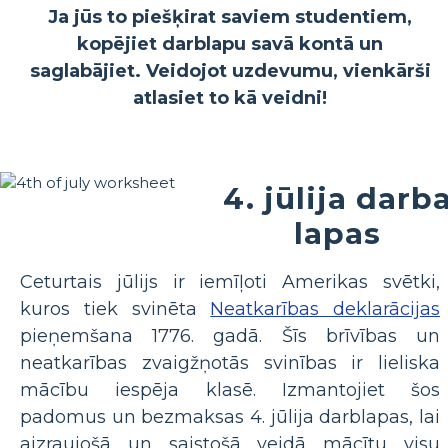
Ja jūs to piešķirat saviem studentiem,
kopējiet darblapu savā kontā un
saglabājiet. Veidojot uzdevumu, vienkārši
atlasiet to kā veidni!
4. jūlija darb
lapas
Ceturtais jūlijs ir iemīļoti Amerikas svētki,
kuros tiek svinēta
Neatkarības deklarācijas
pieņemšana 1776. gadā. Šīs brīvības un
neatkarības zvaigžņotās svinības ir lieliska
mācību iespēja klasē. Izmantojiet šos
padomus un bezmaksas 4. jūlija darblapas, lai
aizraujošā un saistošā veidā mācītu visu