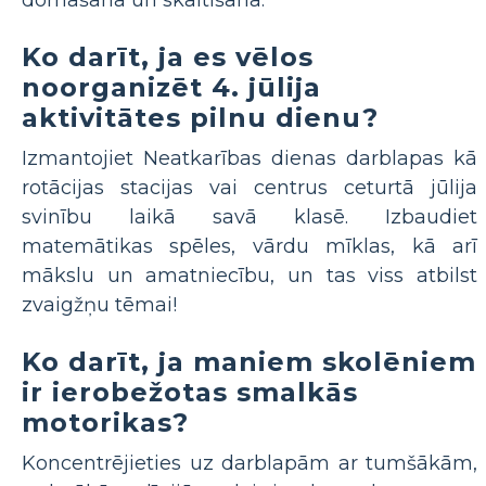
domāšana un skaitīšana.
Ko darīt, ja es vēlos
noorganizēt 4. jūlija
aktivitātes pilnu dienu?
Izmantojiet Neatkarības dienas darblapas kā
rotācijas stacijas vai centrus ceturtā jūlija
svinību laikā savā klasē. Izbaudiet
matemātikas spēles, vārdu mīklas, kā arī
mākslu un amatniecību, un tas viss atbilst
zvaigžņu tēmai!
Ko darīt, ja maniem skolēniem
ir ierobežotas smalkās
motorikas?
Koncentrējieties uz darblapām ar tumšākām,