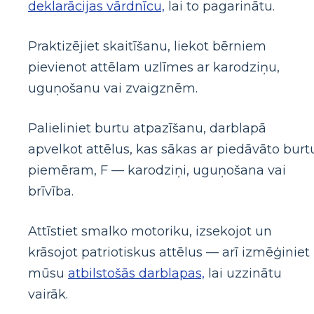
deklarācijas vārdnīcu,
lai to pagarinātu.
Praktizējiet skaitīšanu, liekot bērniem
pievienot attēlam uzlīmes ar karodziņu,
uguņošanu vai zvaigznēm.
Palieliniet burtu atpazīšanu, darblapā
apvelkot attēlus, kas sākas ar piedāvāto burt
piemēram, F — karodziņi, uguņošana vai
brīvība.
Attīstiet smalko motoriku, izsekojot un
krāsojot patriotiskus attēlus — arī izmēģiniet
mūsu
atbilstošās darblapas,
lai uzzinātu
vairāk.