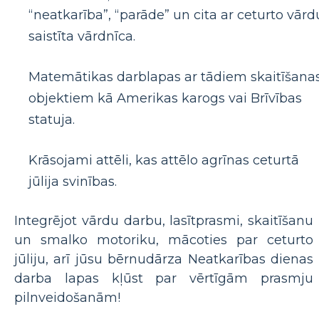
“neatkarība”, “parāde” un cita ar ceturto vārd
saistīta vārdnīca.
Matemātikas darblapas ar tādiem skaitīšana
objektiem kā Amerikas karogs vai Brīvības
statuja.
Krāsojami attēli, kas attēlo agrīnas ceturtā
jūlija svinības.
Integrējot vārdu darbu, lasītprasmi, skaitīšanu
un smalko motoriku, mācoties par ceturto
jūliju, arī jūsu bērnudārza Neatkarības dienas
darba lapas kļūst par vērtīgām prasmju
pilnveidošanām!