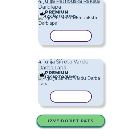
4. jūlija Patriotiskā Raksta
Darblapa
PREMIUM
IZKĀRTOJUMS
KOPĒT VEIDNI
4. jūlija Šifrēto Vārdu
Darba Lapa
PREMIUM
IZKĀRTOJUMS
KOPĒT VEIDNI
IZVEIDOJIET PATS