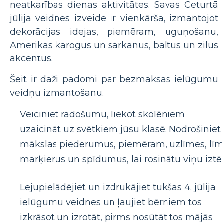
neatkarības dienas aktivitātes. Savas Ceturtā
jūlija veidnes izveide ir vienkārša, izmantojot
dekorācijas idejas, piemēram, uguņošanu,
Amerikas karogus un sarkanus, baltus un zilus
akcentus.
Šeit ir daži padomi par bezmaksas ielūgumu
veidņu izmantošanu.
Veiciniet radošumu, liekot skolēniem
uzaicināt uz svētkiem jūsu klasē. Nodrošiniet
mākslas piederumus, piemēram, uzlīmes, līm
marķierus un spīdumus, lai rosinātu viņu iztēl
Lejupielādējiet un izdrukājiet tukšas 4. jūlija
ielūgumu veidnes un ļaujiet bērniem tos
izkrāsot un izrotāt, pirms nosūtāt tos mājās