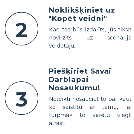
Noklikšķiniet uz
"Kopēt veidni"
2
Kad tas būs izdarīts, jūs tiksit
novirzīts uz scenārija
veidotāju.
Piešķiriet Savai
Darblapai
Nosaukumu!
3
Noteikti nosauciet to par kaut
ko saistītu ar tēmu, lai
turpmāk to varētu viegli
atrast.