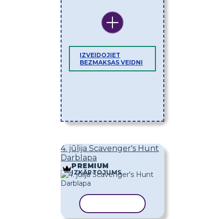
IZVEIDOJIET
BEZMAKSAS VEIDNI
4. jūlija Scavenger's Hunt
Darblapa
PREMIUM
IZKĀRTOJUMS
KOPĒT VEIDNI