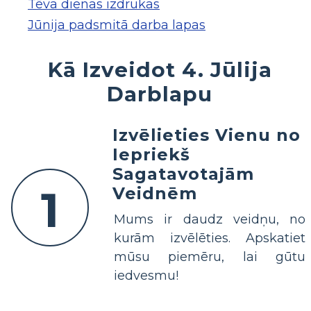
Tēva dienas izdrukas
Jūnija padsmitā darba lapas
Kā Izveidot 4. Jūlija
Darblapu
Izvēlieties Vienu no
Iepriekš
Sagatavotajām
1
Veidnēm
Mums ir daudz veidņu, no
kurām izvēlēties. Apskatiet
mūsu piemēru, lai gūtu
iedvesmu!