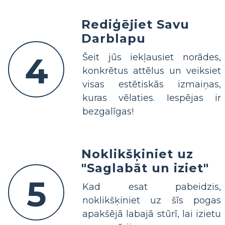
Rediģējiet Savu
Darblapu
4
Šeit jūs iekļausiet norādes,
konkrētus attēlus un veiksiet
visas estētiskās izmaiņas,
kuras vēlaties. Iespējas ir
bezgalīgas!
Noklikšķiniet uz
"Saglabāt un iziet"
5
Kad esat pabeidzis,
noklikšķiniet uz šīs pogas
apakšējā labajā stūrī, lai izietu