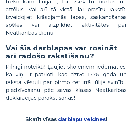
treknākām līnijām, lai izsekotu burtus un
attēlus. Vai arī tā vietā, lai prasītu rakstīt,
izveidojiet krāsojamās lapas, saskaņošanas
spēles vai aizpildiet aktivitātes par
Neatkarības dienu.
Vai šīs darblapas var rosināt
arī radošo rakstīšanu?
Pilnīgi noteikti! Ļaujiet skolēniem iedomāties,
ka viņi ir patrioti, kas dzīvo 1776. gadā un
raksta vēstuli par pirmo ceturtā jūlija svinību
piedzīvošanu pēc savas klases Neatkarības
deklarācijas parakstīšanas!
Skatīt visas
darblapu veidnes
!