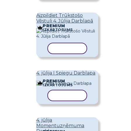
Aizpildiet Trūkstošo
Vēstuli 4. Jūlija Darblapā
PREMIUM
IZKĀRTOJUMS
KOPĒT VEIDNI
4. jūlija I Spiegu Darblapa
PREMIUM
IZKĀRTOJUMS
KOPĒT VEIDNI
4. jūlija
Momentuzņēmuma