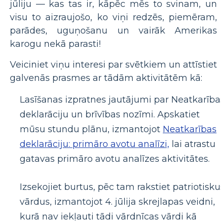
jūliju — kas tas ir, kāpēc mēs to svinam, un
visu to aizraujošo, ko viņi redzēs, piemēram,
parādes, uguņošanu un vairāk Amerikas
karogu nekā parasti!
Veiciniet viņu interesi par svētkiem un attīstiet
galvenās prasmes ar tādām aktivitātēm kā:
Lasīšanas izpratnes jautājumi par Neatkarība
deklarāciju un brīvības nozīmi. Apskatiet
mūsu stundu plānu, izmantojot
Neatkarības
deklarāciju: primāro avotu analīzi,
lai atrastu
gatavas primāro avotu analīzes aktivitātes.
Izsekojiet burtus, pēc tam rakstiet patriotisku
vārdus, izmantojot 4. jūlija skrejlapas veidni,
kurā nav iekļauti tādi vārdnīcas vārdi kā