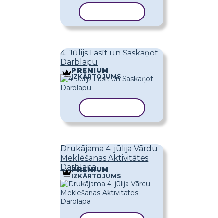
KOPĒT VEIDNI
4. Jūlijs Lasīt un Saskaņot
Darblapu
PREMIUM
IZKĀRTOJUMS
KOPĒT VEIDNI
Drukājama 4. jūlija Vārdu
Meklēšanas Aktivitātes
Darblapa
PREMIUM
IZKĀRTOJUMS