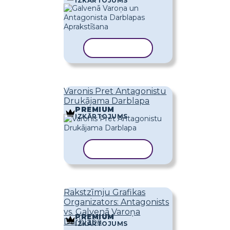
IZKĀRTOJUMS
KOPĒT VEIDNI
Varonis Pret Antagonistu
Drukājama Darblapa
PREMIUM
IZKĀRTOJUMS
KOPĒT VEIDNI
Rakstzīmju Grafikas
Organizators: Antagonists
vs. Galvenā Varoņa
PREMIUM
Darblapa
IZKĀRTOJUMS