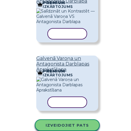
Antagonista Darblapa
PREMIUM
IZKĀRTOJUMS
KOPĒT VEIDNI
Galvenā Varoņa un
Antagonista Darblapas
Aprakstīšana
PREMIUM
IZKĀRTOJUMS
KOPĒT VEIDNI
IZVEIDOJIET PATS