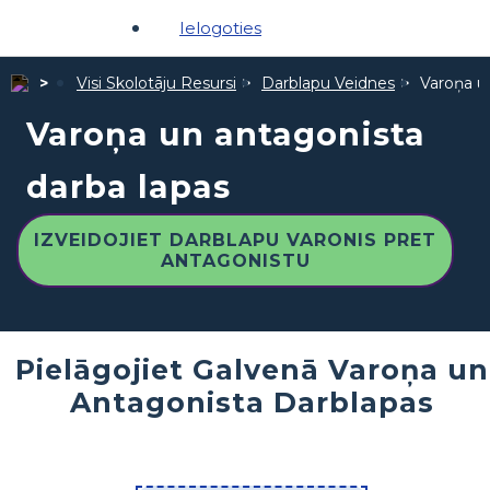
Ielogoties
Visi Skolotāju Resursi
Darblapu Veidnes
Varoņa u
Varoņa un antagonista
darba lapas
IZVEIDOJIET DARBLAPU VARONIS PRET
ANTAGONISTU
Pielāgojiet Galvenā Varoņa un
Antagonista Darblapas