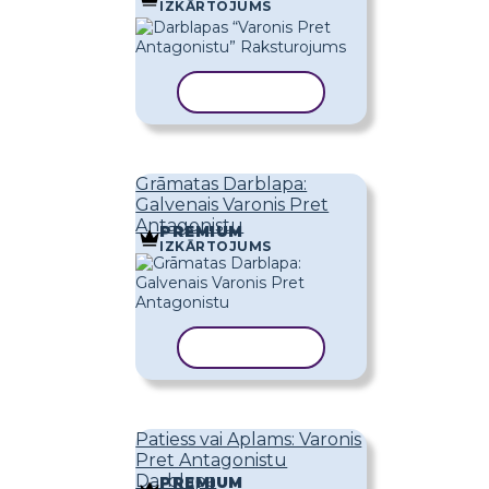
IZKĀRTOJUMS
KOPĒT VEIDNI
Grāmatas Darblapa:
Galvenais Varonis Pret
Antagonistu
PREMIUM
IZKĀRTOJUMS
KOPĒT VEIDNI
Patiess vai Aplams: Varonis
Pret Antagonistu
Darblapa
PREMIUM