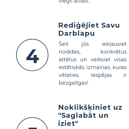
viegli atrast.
Rediģējiet Savu
Darblapu
Šeit jūs iekļausiet
4
norādes, konkrētus
attēlus un veiksiet visas
estētiskās izmaiņas, kuras
vēlaties. Iespējas ir
bezgalīgas!
Noklikšķiniet uz
"Saglabāt un
iziet"