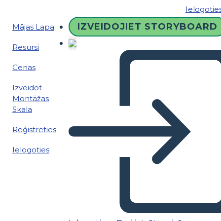
Ielogotie
IZVEIDOJIET STORYBOARD
Mājas Lapa
Resursi
Cenas
Izveidot
Montāžas
Skala
Reģistrēties
Ielogoties