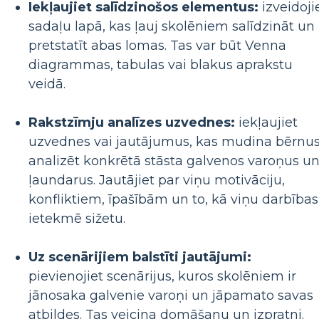
Iekļaujiet salīdzinošos elementus:
izveidoji
sadaļu lapā, kas ļauj skolēniem salīdzināt un
pretstatīt abas lomas. Tas var būt Venna
diagrammas, tabulas vai blakus aprakstu
veidā.
Rakstzīmju analīzes uzvednes:
iekļaujiet
uzvednes vai jautājumus, kas mudina bērnu
analizēt konkrētā stāsta galvenos varoņus u
ļaundarus. Jautājiet par viņu motivāciju,
konfliktiem, īpašībām un to, kā viņu darbības
ietekmē sižetu.
Uz scenārijiem balstīti jautājumi:
pievienojiet scenārijus, kuros skolēniem ir
jānosaka galvenie varoņi un jāpamato savas
atbildes. Tas veicina domāšanu un izpratni.