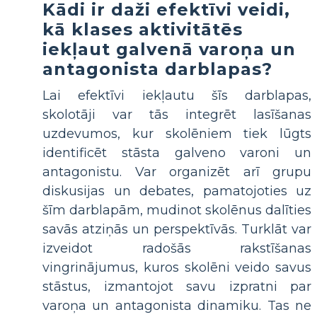
Kādi ir daži efektīvi veidi,
kā klases aktivitātēs
iekļaut galvenā varoņa un
antagonista darblapas?
Lai efektīvi iekļautu šīs darblapas,
skolotāji var tās integrēt lasīšanas
uzdevumos, kur skolēniem tiek lūgts
identificēt stāsta galveno varoni un
antagonistu. Var organizēt arī grupu
diskusijas un debates, pamatojoties uz
šīm darblapām, mudinot skolēnus dalīties
savās atziņās un perspektīvās. Turklāt var
izveidot radošās rakstīšanas
vingrinājumus, kuros skolēni veido savus
stāstus, izmantojot savu izpratni par
varoņa un antagonista dinamiku. Tas ne