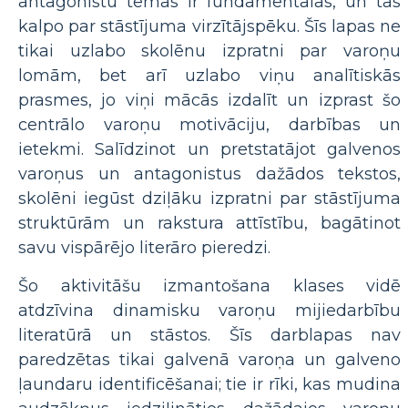
antagonistu tēmas ir fundamentālas, un tās
kalpo par stāstījuma virzītājspēku. Šīs lapas ne
tikai uzlabo skolēnu izpratni par varoņu
lomām, bet arī uzlabo viņu analītiskās
prasmes, jo viņi mācās izdalīt un izprast šo
centrālo varoņu motivāciju, darbības un
ietekmi. Salīdzinot un pretstatājot galvenos
varoņus un antagonistus dažādos tekstos,
skolēni iegūst dziļāku izpratni par stāstījuma
struktūrām un rakstura attīstību, bagātinot
savu vispārējo literāro pieredzi.
Šo aktivitāšu izmantošana klases vidē
atdzīvina dinamisku varoņu mijiedarbību
literatūrā un stāstos. Šīs darblapas nav
paredzētas tikai galvenā varoņa un galveno
ļaundaru identificēšanai; tie ir rīki, kas mudina