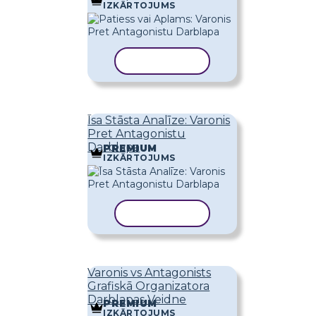
IZKĀRTOJUMS
KOPĒT VEIDNI
Īsa Stāsta Analīze: Varonis
Pret Antagonistu
Darblapa
PREMIUM
IZKĀRTOJUMS
KOPĒT VEIDNI
Varonis vs Antagonists
Grafiskā Organizatora
Darblapas Veidne
PREMIUM
IZKĀRTOJUMS