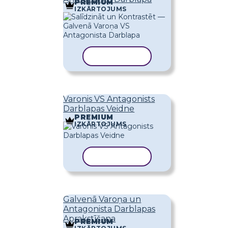
PREMIUM
IZKĀRTOJUMS
KOPĒT VEIDNI
Varonis VS Antagonists
Darblapas Veidne
PREMIUM
IZKĀRTOJUMS
KOPĒT VEIDNI
Galvenā Varoņa un
Antagonista Darblapas
Aprakstīšana
PREMIUM