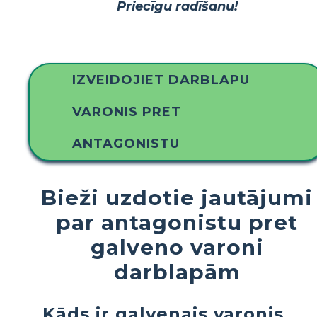
Priecīgu radīšanu!
IZVEIDOJIET DARBLAPU
VARONIS PRET
ANTAGONISTU
Bieži uzdotie jautājumi
par antagonistu pret
galveno varoni
darblapām
Kāds ir galvenais varonis