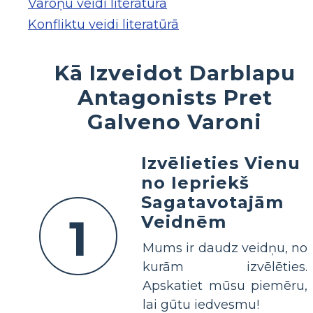
Varoņu veidi literatūrā
Konfliktu veidi literatūrā
Kā Izveidot Darblapu
Antagonists Pret
Galveno Varoni
Izvēlieties Vienu
no Iepriekš
Sagatavotajām
1
Veidnēm
Mums ir daudz veidņu, no
kurām izvēlēties.
Apskatiet mūsu piemēru,
lai gūtu iedvesmu!