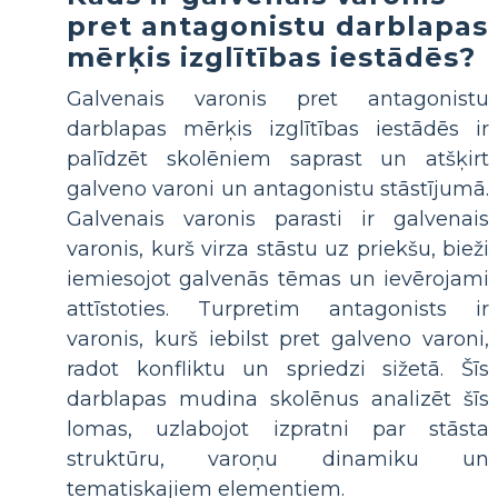
pret antagonistu darblapas
mērķis izglītības iestādēs?
Galvenais varonis pret antagonistu
darblapas mērķis izglītības iestādēs ir
palīdzēt skolēniem saprast un atšķirt
galveno varoni un antagonistu stāstījumā.
Galvenais varonis parasti ir galvenais
varonis, kurš virza stāstu uz priekšu, bieži
iemiesojot galvenās tēmas un ievērojami
attīstoties. Turpretim antagonists ir
varonis, kurš iebilst pret galveno varoni,
radot konfliktu un spriedzi sižetā. Šīs
darblapas mudina skolēnus analizēt šīs
lomas, uzlabojot izpratni par stāsta
struktūru, varoņu dinamiku un
tematiskajiem elementiem.