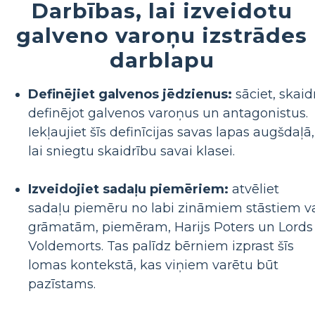
Darbības, lai izveidotu
galveno varoņu izstrādes
darblapu
Definējiet galvenos jēdzienus:
sāciet, skaid
definējot galvenos varoņus un antagonistus.
Iekļaujiet šīs definīcijas savas lapas augšdaļā,
lai sniegtu skaidrību savai klasei.
Izveidojiet sadaļu piemēriem:
atvēliet
sadaļu piemēru no labi zināmiem stāstiem v
grāmatām, piemēram, Harijs Poters un Lords
Voldemorts. Tas palīdz bērniem izprast šīs
lomas kontekstā, kas viņiem varētu būt
pazīstams.