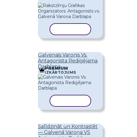
KOPĒT VEIDNI
Galvenais Varonis Vs.
Antagonista Rediģējama
Darblapa
PREMIUM
IZKĀRTOJUMS
KOPĒT VEIDNI
Salīdzināt un Kontrastēt
— Galvenā Varoņa VS