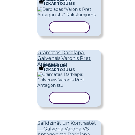
IZKĀRTOJUMS
KOPĒT VEIDNI
Grāmatas Darblapa:
Galvenais Varonis Pret
Antagonistu
PREMIUM
IZKĀRTOJUMS
KOPĒT VEIDNI
Salīdzināt un Kontrastēt
— Galvenā Varoņa VS
Antagonista Darblapa