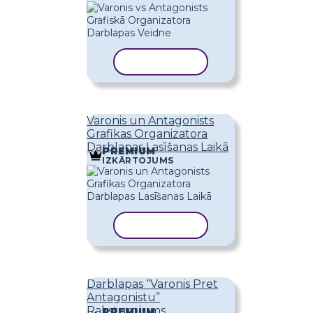
KOPĒT VEIDNI
Varonis un Antagonists
Grafikas Organizatora
Darblapas Lasīšanas Laikā
PREMIUM
IZKĀRTOJUMS
KOPĒT VEIDNI
Darblapas “Varonis Pret
Antagonistu”
Raksturojums
PREMIUM