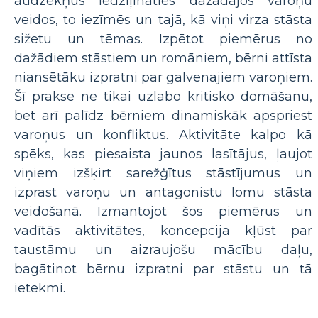
audzēkņus iedziļināties dažādajos varoņu
veidos, to iezīmēs un tajā, kā viņi virza stāsta
sižetu un tēmas. Izpētot piemērus no
dažādiem stāstiem un romāniem, bērni attīsta
niansētāku izpratni par galvenajiem varoņiem.
Šī prakse ne tikai uzlabo kritisko domāšanu,
bet arī palīdz bērniem dinamiskāk apspriest
varoņus un konfliktus. Aktivitāte kalpo kā
spēks, kas piesaista jaunos lasītājus, ļaujot
viņiem izšķirt sarežģītus stāstījumus un
izprast varoņu un antagonistu lomu stāsta
veidošanā. Izmantojot šos piemērus un
vadītās aktivitātes, koncepcija kļūst par
taustāmu un aizraujošu mācību daļu,
bagātinot bērnu izpratni par stāstu un tā
ietekmi.