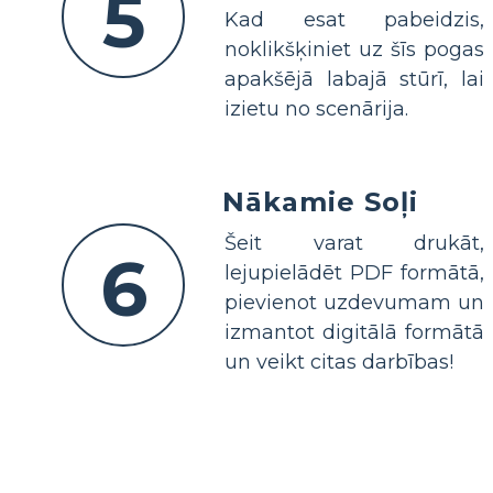
5
Kad esat pabeidzis,
noklikšķiniet uz šīs pogas
apakšējā labajā stūrī, lai
izietu no scenārija.
Nākamie Soļi
Šeit varat drukāt,
6
lejupielādēt PDF formātā,
pievienot uzdevumam un
izmantot digitālā formātā
un veikt citas darbības!