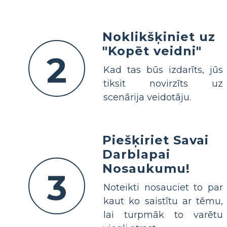
Noklikšķiniet uz
"Kopēt veidni"
2
Kad tas būs izdarīts, jūs
tiksit novirzīts uz
scenārija veidotāju.
Piešķiriet Savai
Darblapai
Nosaukumu!
3
Noteikti nosauciet to par
kaut ko saistītu ar tēmu,
lai turpmāk to varētu