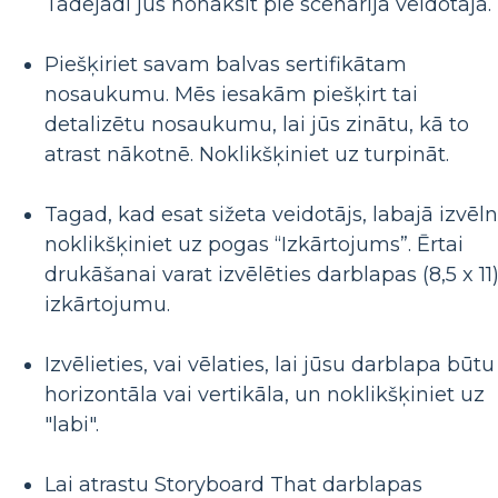
Tādējādi jūs nonāksit pie scenārija veidotāja.
Piešķiriet savam balvas sertifikātam
nosaukumu. Mēs iesakām piešķirt tai
detalizētu nosaukumu, lai jūs zinātu, kā to
atrast nākotnē. Noklikšķiniet uz turpināt.
Tagad, kad esat sižeta veidotājs, labajā izvēl
noklikšķiniet uz pogas “Izkārtojums”. Ērtai
drukāšanai varat izvēlēties darblapas (8,5 x 11
izkārtojumu.
Izvēlieties, vai vēlaties, lai jūsu darblapa būtu
horizontāla vai vertikāla, un noklikšķiniet uz
"labi".
Lai atrastu Storyboard That darblapas