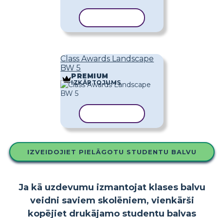
KOPĒT VEIDNI
Class Awards Landscape
BW 5
PREMIUM
IZKĀRTOJUMS
KOPĒT VEIDNI
IZVEIDOJIET PIELĀGOTU STUDENTU BALVU
Ja kā uzdevumu izmantojat klases balvu
veidni saviem skolēniem, vienkārši
kopējiet drukājamo studentu balvas