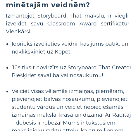
minētajām veidnēm?
Izmantojot Storyboard That mākslu, ir viegli
izveidot savu Classroom Award sertifikātu!
Vienkārši:
Iepriekš izvēlieties veidni, kas jums patīk, un
noklikšķiniet uz Kopēt
Jūs tiksit novirzīts uz Storyboard That Creator
Piešķiriet savai balvai nosaukumu!
Veiciet visas vēlamās izmaiņas, piemēram,
pievienojiet balvas nosaukumu, pievienojiet
studentu vārdus un veiciet nepieciešamās
izmaiņas mākslā, krāsā un dizainā! Ar Radītā
– debesis ir robeža! Mums ir tūkstošiem
mākslinieku radītu attēlu, kā arī miljoniem