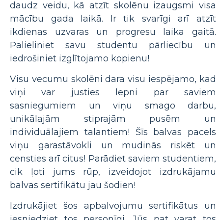
daudz veidu, kā atzīt skolēnu izaugsmi visa
mācību gada laikā. Ir tik svarīgi arī atzīt
ikdienas uzvaras un progresu laika gaitā.
Palieliniet savu studentu pārliecību un
iedrošiniet izglītojamo kopienu!
Visu vecumu skolēni dara visu iespējamo, kad
viņi var justies lepni par saviem
sasniegumiem un viņu smago darbu,
unikālajām stiprajām pusēm un
individuālajiem talantiem! Šīs balvas pacels
viņu garastāvokli un mudinās riskēt un
censties arī citus! Parādiet saviem studentiem,
cik ļoti jums rūp, izveidojot izdrukājamu
balvas sertifikātu jau šodien!
Izdrukājiet šos apbalvojumu sertifikātus un
iesniedziet tos personīgi. Jūs pat varat tos