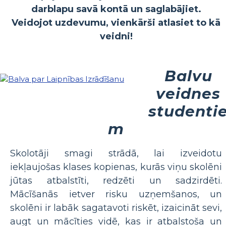
darblapu savā kontā un saglabājiet.
Veidojot uzdevumu, vienkārši atlasiet to kā
veidni!
Balvu
veidnes
studenti
m
Skolotāji smagi strādā, lai izveidotu
iekļaujošas klases kopienas, kurās viņu skolēni
jūtas atbalstīti, redzēti un sadzirdēti.
Mācīšanās ietver risku uzņemšanos, un
skolēni ir labāk sagatavoti riskēt, izaicināt sevi,
augt un mācīties vidē, kas ir atbalstoša un