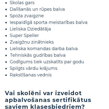
Skolas gars
Dalīšanās un rūpes balva
Spoža zvaigzne
Iespaidīgā sporta meistarības balva
Lieliska Dziedātāja
Super Speller
Zvaigžņu zinātnieks
Lieliska komandas darba balva
Tehniskās gudrības balva
Godīgums tiek uzskatīts par godu
Spilgts vārdu krājums
Rakstīšanas vednis
Vai skolēni var izveidot
apbalvošanas sertifikātus
saviem klasesbiedriem?