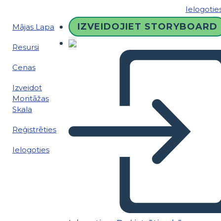
Ielogotie
IZVEIDOJIET STORYBOARD
Mājas Lapa
Resursi
Cenas
Izveidot
Montāžas
Skala
Reģistrēties
Ielogoties