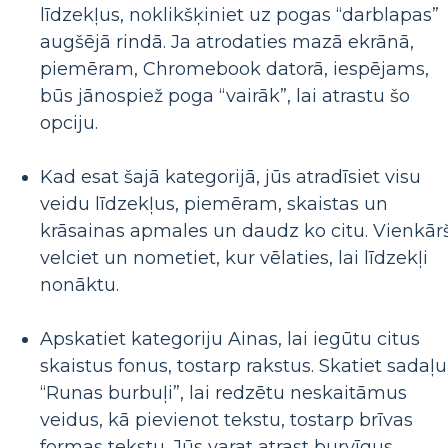
līdzekļus, noklikšķiniet uz pogas “darblapas”
augšējā rindā. Ja atrodaties mazā ekrānā,
piemēram, Chromebook datorā, iespējams,
būs jānospiež poga “vairāk”, lai atrastu šo
opciju.
Kad esat šajā kategorijā, jūs atradīsiet visu
veidu līdzekļus, piemēram, skaistas un
krāsainas apmales un daudz ko citu. Vienkārš
velciet un nometiet, kur vēlaties, lai līdzekļi
nonāktu.
Apskatiet kategoriju Ainas, lai iegūtu citus
skaistus fonus, tostarp rakstus. Skatiet sadaļu
“Runas burbuļi”, lai redzētu neskaitāmus
veidus, kā pievienot tekstu, tostarp brīvas
formas tekstu. Jūs varat atrast burvīgus