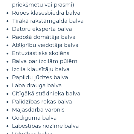
priekšmetu vai prasmi)
Rūpes klasesbiedra balva
Tīrākā rakstāmgalda balva
Datoru eksperta balva
Radošā domātāja balva
Atšķirību veidotāja balva
Entuziastisks skolēns
Balva par izcilām pūlēm
Izcila klausītāju balva
Papildu jūdzes balva
Laba drauga balva
Cītīgākā strādnieka balva
Palīdzības rokas balva
Mājasdarba varonis
Godīguma balva
Labestības nozīme balva
Līderības balva