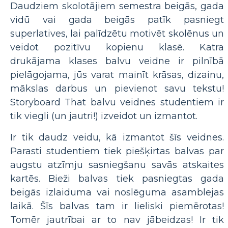
Daudziem skolotājiem semestra beigās, gada
vidū vai gada beigās patīk pasniegt
superlatives, lai palīdzētu motivēt skolēnus un
veidot pozitīvu kopienu klasē. Katra
drukājama klases balvu veidne ir pilnībā
pielāgojama, jūs varat mainīt krāsas, dizainu,
mākslas darbus un pievienot savu tekstu!
Storyboard That balvu veidnes studentiem ir
tik viegli (un jautri!) izveidot un izmantot.
Ir tik daudz veidu, kā izmantot šīs veidnes.
Parasti studentiem tiek piešķirtas balvas par
augstu atzīmju sasniegšanu savās atskaites
kartēs. Bieži balvas tiek pasniegtas gada
beigās izlaiduma vai noslēguma asamblejas
laikā. Šīs balvas tam ir lieliski piemērotas!
Tomēr jautrībai ar to nav jābeidzas! Ir tik