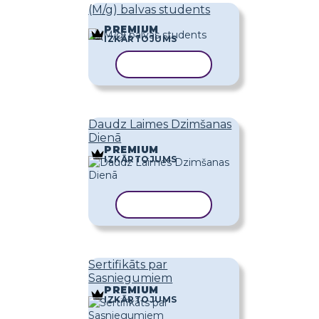
(M/g) balvas students
PREMIUM
IZKĀRTOJUMS
KOPĒT VEIDNI
Daudz Laimes Dzimšanas
Dienā
PREMIUM
IZKĀRTOJUMS
KOPĒT VEIDNI
Sertifikāts par
Sasniegumiem
PREMIUM
IZKĀRTOJUMS