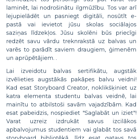
laminēt, lai nodrošinātu ilgmūžību. Tos var arī
lejupielādēt un pasniegt digitāli, nosūtīt e-
pastā vai ievietot jūsu skolas sociālajos
saziņas līdzekļos. Jūsu skolēni būs priecīgi
redzēt savu vārdu treknrakstā uz balvas un
varēs to parādīt saviem draugiem, ģimenēm
un aprūpētājiem. .
Lai izveidotu balvas sertifikātu, augstāk
izvēlieties augstākās pakāpes balvu veidni!
Kad esat Storyboard Creator, noklikšķiniet uz
katra elementa studentu balvas veidnē, lai
mainītu to atbilstoši savām vajadzībām. Kad
esat pabeidzis, nospiediet "Saglabāt un iziet"!
Varat uzreiz izdrukāt savus izcilākos
apbalvojumus studentiem vai glabāt tos savā
storyboard bibliotēkā, līdz esat gatavs tos