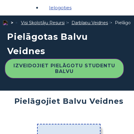
Ielogoties
Visi Skolotāju Resursi
Darblapu Veidnes
Pielāgot
Pielāgotas Balvu
Veidnes
IZVEIDOJIET PIELĀGOTU STUDENTU
BALVU
Pielāgojiet Balvu Veidnes