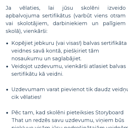
Ja vēlaties, lai jūsu skolēni izveido
apbalvojuma sertifikātus (varbūt viens otram
vai skolotājiem, darbiniekiem un palīgiem
skolā), vienkārši:
Kopējiet jebkuru (vai visas!) balvas sertifikāta
veidnes savā kontā, piešķiriet tām
nosaukumu un saglabājiet.
Veidojot uzdevumu, vienkārši atlasiet balvas
sertifikātu kā veidni.
Uzdevumam varat pievienot tik daudz veidņ
cik vēlaties!
Pēc tam, kad skolēni pieteiksies Storyboard
That un redzēs savu uzdevumu, viņiem būs
piekļuve visām jūsu nodrošinātajām veidnēm