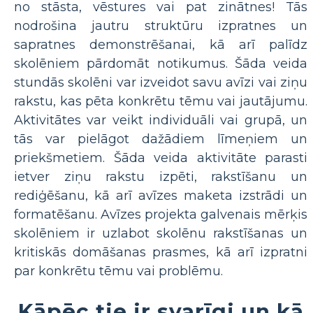
no stāsta, vēstures vai pat zinātnes! Tās
nodrošina jautru struktūru izpratnes un
sapratnes demonstrēšanai, kā arī palīdz
skolēniem pārdomāt notikumus. Šāda veida
stundās skolēni var izveidot savu avīzi vai ziņu
rakstu, kas pēta konkrētu tēmu vai jautājumu.
Aktivitātes var veikt individuāli vai grupā, un
tās var pielāgot dažādiem līmeņiem un
priekšmetiem. Šāda veida aktivitāte parasti
ietver ziņu rakstu izpēti, rakstīšanu un
rediģēšanu, kā arī avīzes maketa izstrādi un
formatēšanu. Avīzes projekta galvenais mērķis
skolēniem ir uzlabot skolēnu rakstīšanas un
kritiskās domāšanas prasmes, kā arī izpratni
par konkrētu tēmu vai problēmu.
Kāpēc tie ir svarīgi un kā