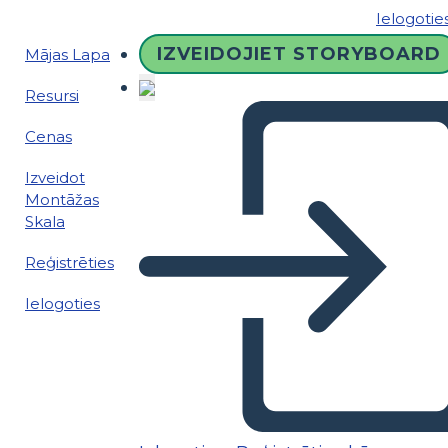
Ielogotie
IZVEIDOJIET STORYBOARD
Mājas Lapa
Resursi
Cenas
Izveidot
Montāžas
Skala
Reģistrēties
Ielogoties