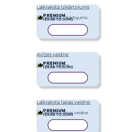
Laikraksta Izkārtojums
PREMIUM
IZKĀRTOJUMS
KOPĒT VEIDNI
Avīzes veidne
PREMIUM
IZKĀRTOJUMS
KOPĒT VEIDNI
Laikraksta lapas veidne
PREMIUM
IZKĀRTOJUMS
KOPĒT VEIDNI