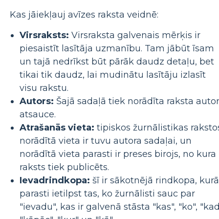
Kas jāiekļauj avīzes raksta veidnē:
Virsraksts:
Virsraksta galvenais mērķis ir
piesaistīt lasītāja uzmanību. Tam jābūt īsam
un tajā nedrīkst būt pārāk daudz detaļu, bet
tikai tik daudz, lai mudinātu lasītāju izlasīt
visu rakstu.
Autors:
Šajā sadaļā tiek norādīta raksta auto
atsauce.
Atrašanās vieta:
tipiskos žurnālistikas raksto
norādītā vieta ir tuvu autora sadaļai, un
norādītā vieta parasti ir preses birojs, no kura
raksts tiek publicēts.
Ievadrindkopa:
šī ir sākotnējā rindkopa, kurā
parasti ietilpst tas, ko žurnālisti sauc par
"ievadu", kas ir galvenā stāsta "kas", "ko", "kad