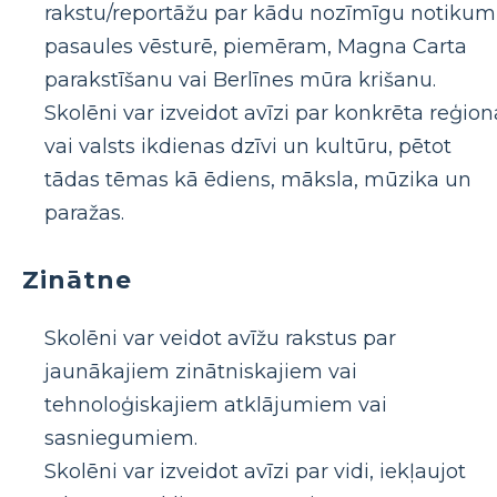
rakstu/reportāžu par kādu nozīmīgu notiku
pasaules vēsturē, piemēram, Magna Carta
parakstīšanu vai Berlīnes mūra krišanu.
Skolēni var izveidot avīzi par konkrēta reģion
vai valsts ikdienas dzīvi un kultūru, pētot
tādas tēmas kā ēdiens, māksla, mūzika un
paražas.
Zinātne
Skolēni var veidot avīžu rakstus par
jaunākajiem zinātniskajiem vai
tehnoloģiskajiem atklājumiem vai
sasniegumiem.
Skolēni var izveidot avīzi par vidi, iekļaujot