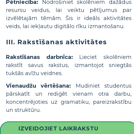
Pētniecība:
Nodrošiniet skolēniem dažādus
resursu veidus, lai veiktu pētījumus par
izvēlētajām tēmām. Šis ir ideāls aktivitātes
veids, lai iekļautu digitālo rīku izmantošanu.
III. Rakstīšanas aktivitātes
Rakstīšanas darbnīca:
Lieciet skolēniem
rakstīt savus rakstus, izmantojot sniegtās
tukšās avīžu veidnes.
Vienaudžu vērtēšana:
Mudiniet studentus
pārskatīt un rediģēt vienam otra darbu,
koncentrējoties uz gramatiku, pareizrakstību
un struktūru.
IZVEIDOJIET LAIKRAKSTU