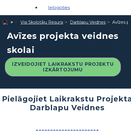
Ielogoties
Visi Skolotāju Resursi
Darblapu Veidnes
Avīzes pr
Avīzes projekta veidnes
skolai
IZVEIDOJIET LAIKRAKSTU PROJEKTU
IZKĀRTOJUMU
Pielāgojiet Laikrakstu Projekt
Darblapu Veidnes