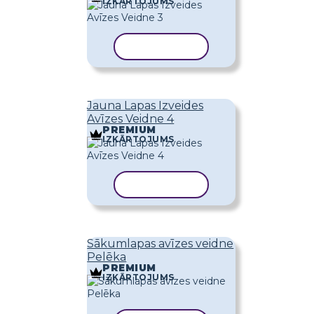
IZKĀRTOJUMS
KOPĒT VEIDNI
Jauna Lapas Izveides
Avīzes Veidne 4
PREMIUM
IZKĀRTOJUMS
KOPĒT VEIDNI
Sākumlapas avīzes veidne
Pelēka
PREMIUM
IZKĀRTOJUMS