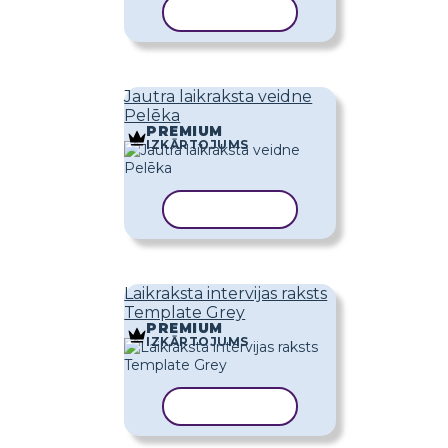
KOPĒT VEIDNI
Jautra laikraksta veidne
Pelēka
PREMIUM
IZKĀRTOJUMS
KOPĒT VEIDNI
Laikraksta intervijas raksts
Template Grey
PREMIUM
IZKĀRTOJUMS
KOPĒT VEIDNI