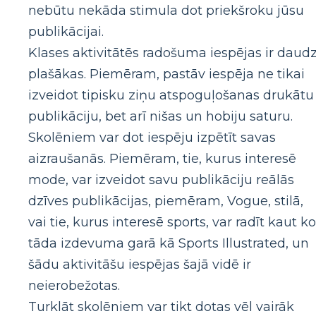
nebūtu nekāda stimula dot priekšroku jūsu
publikācijai.
Klases aktivitātēs radošuma iespējas ir daud
plašākas. Piemēram, pastāv iespēja ne tikai
izveidot tipisku ziņu atspoguļošanas drukātu
publikāciju, bet arī nišas un hobiju saturu.
Skolēniem var dot iespēju izpētīt savas
aizraušanās. Piemēram, tie, kurus interesē
mode, var izveidot savu publikāciju reālās
dzīves publikācijas, piemēram, Vogue, stilā,
vai tie, kurus interesē sports, var radīt kaut ko
tāda izdevuma garā kā Sports Illustrated, un
šādu aktivitāšu iespējas šajā vidē ir
neierobežotas.
Turklāt skolēniem var tikt dotas vēl vairāk