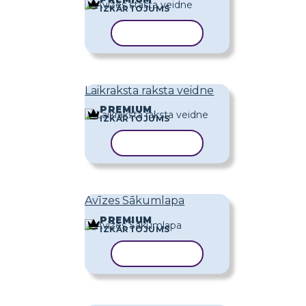
IZKĀRTOJUMS
KOPĒT VEIDNI
Laikraksta raksta veidne
PREMIUM
IZKĀRTOJUMS
KOPĒT VEIDNI
Avīzes Sākumlapa
PREMIUM
IZKĀRTOJUMS
KOPĒT VEIDNI