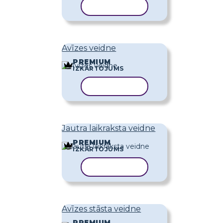
KOPĒT VEIDNI
Avīzes veidne
PREMIUM
IZKĀRTOJUMS
KOPĒT VEIDNI
Jautra laikraksta veidne
PREMIUM
IZKĀRTOJUMS
KOPĒT VEIDNI
Avīzes stāsta veidne
PREMIUM