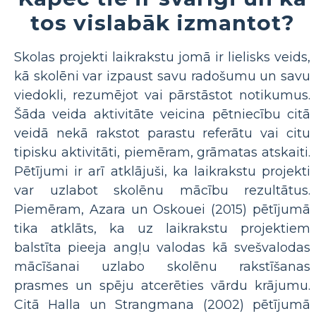
tos vislabāk izmantot?
Skolas projekti laikrakstu jomā ir lielisks veids,
kā skolēni var izpaust savu radošumu un savu
viedokli, rezumējot vai pārstāstot notikumus.
Šāda veida aktivitāte veicina pētniecību citā
veidā nekā rakstot parastu referātu vai citu
tipisku aktivitāti, piemēram, grāmatas atskaiti.
Pētījumi ir arī atklājuši, ka laikrakstu projekti
var uzlabot skolēnu mācību rezultātus.
Piemēram, Azara un Oskouei (2015) pētījumā
tika atklāts, ka uz laikrakstu projektiem
balstīta pieeja angļu valodas kā svešvalodas
mācīšanai uzlabo skolēnu rakstīšanas
prasmes un spēju atcerēties vārdu krājumu.
Citā Halla un Strangmana (2002) pētījumā