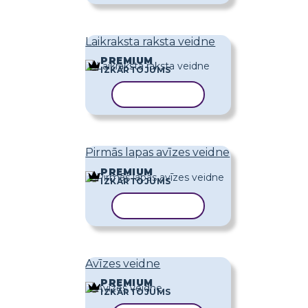
Laikraksta raksta veidne
PREMIUM
IZKĀRTOJUMS
KOPĒT VEIDNI
Pirmās lapas avīzes veidne
PREMIUM
IZKĀRTOJUMS
KOPĒT VEIDNI
Avīzes veidne
PREMIUM
IZKĀRTOJUMS