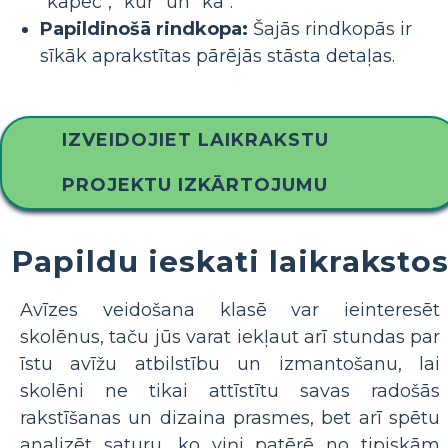
"kāpēc", "kur" un "kā".
Papildinošā rindkopa:
Šajās rindkopās ir
sīkāk aprakstītas pārējās stāsta detaļas.
IZVEIDOJIET LAIKRAKSTU
PROJEKTU IZKĀRTOJUMU
Papildu ieskati laikraksto
Avīzes veidošana klasē var ieinteresēt
skolēnus, taču jūs varat iekļaut arī stundas par
īstu avīžu atbilstību un izmantošanu, lai
skolēni ne tikai attīstītu savas radošās
rakstīšanas un dizaina prasmes, bet arī spētu
analizēt saturu, ko viņi patērē no tipiskām