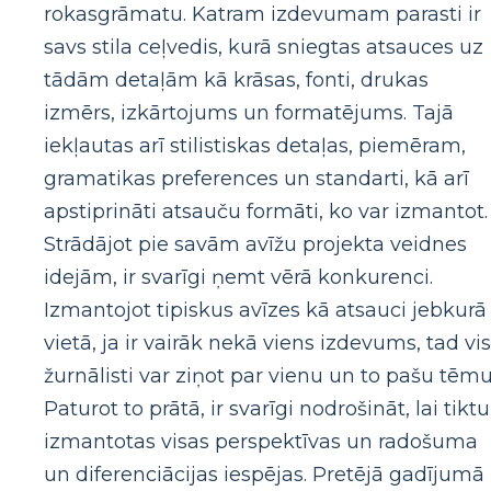
rokasgrāmatu. Katram izdevumam parasti ir
savs stila ceļvedis, kurā sniegtas atsauces uz
tādām detaļām kā krāsas, fonti, drukas
izmērs, izkārtojums un formatējums. Tajā
iekļautas arī stilistiskas detaļas, piemēram,
gramatikas preferences un standarti, kā arī
apstiprināti atsauču formāti, ko var izmantot.
Strādājot pie savām avīžu projekta veidnes
idejām, ir svarīgi ņemt vērā konkurenci.
Izmantojot tipiskus avīzes kā atsauci jebkurā
vietā, ja ir vairāk nekā viens izdevums, tad vis
žurnālisti var ziņot par vienu un to pašu tēmu
Paturot to prātā, ir svarīgi nodrošināt, lai tiktu
izmantotas visas perspektīvas un radošuma
un diferenciācijas iespējas. Pretējā gadījumā