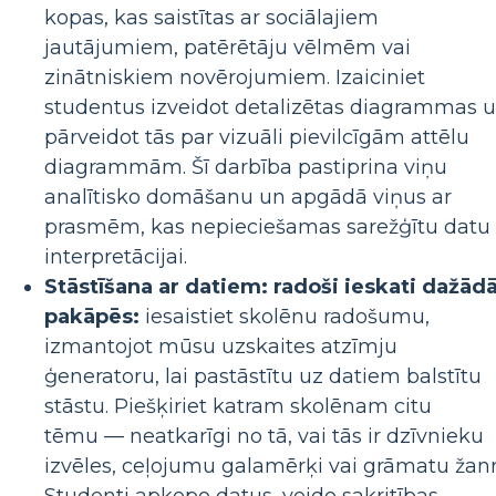
kopas, kas saistītas ar sociālajiem
jautājumiem, patērētāju vēlmēm vai
zinātniskiem novērojumiem. Izaiciniet
studentus izveidot detalizētas diagrammas 
pārveidot tās par vizuāli pievilcīgām attēlu
diagrammām. Šī darbība pastiprina viņu
analītisko domāšanu un apgādā viņus ar
prasmēm, kas nepieciešamas sarežģītu datu
interpretācijai.
Stāstīšana ar datiem: radoši ieskati dažād
pakāpēs:
iesaistiet skolēnu radošumu,
izmantojot mūsu uzskaites atzīmju
ģeneratoru, lai pastāstītu uz datiem balstītu
stāstu. Piešķiriet katram skolēnam citu
tēmu — neatkarīgi no tā, vai tās ir dzīvnieku
izvēles, ceļojumu galamērķi vai grāmatu žanr