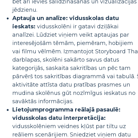
bet arī ievieš salīdzināšanas un vizualizācijas
jēdzienu.
Aptauja un analīze: vidusskolas datu
ieskats:
vidusskolēni ir gatavi dziļākai
analīzei. Lūdziet viņiem veikt aptaujas par
interesējošām tēmām, piemēram, hobijiem
vai filmu vēlmēm. Izmantojot Storyboard Tha
darblapas, skolēni sakārto savus datus
kategorijās, saskaita sakritības un pēc tam
pārvērš tos sakritības diagrammā vai tabulā. 
aktivitāte attīsta datu pratības prasmes un
mudina skolēnus gūt nozīmīgus ieskatus no
savāktās informācijas.
Lietojumprogramma reālajā pasaulē:
vidusskolas datu interpretācija:
vidusskolēniem veidnes kļūst par tiltu uz
reāliem scenārijiem. Sniedziet viņiem datu