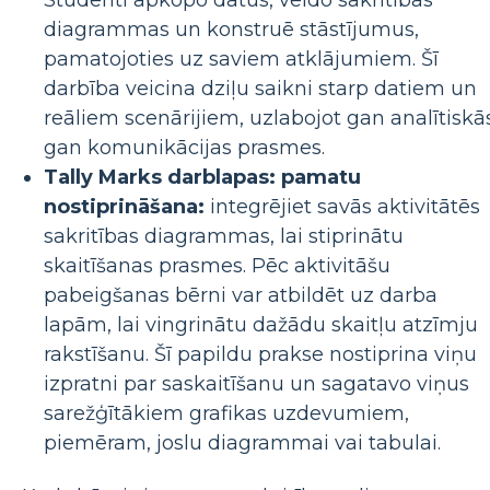
Studenti apkopo datus, veido sakritības
diagrammas un konstruē stāstījumus,
pamatojoties uz saviem atklājumiem. Šī
darbība veicina dziļu saikni starp datiem un
reāliem scenārijiem, uzlabojot gan analītiskā
gan komunikācijas prasmes.
Tally Marks darblapas: pamatu
nostiprināšana:
integrējiet savās aktivitātēs
sakritības diagrammas, lai stiprinātu
skaitīšanas prasmes. Pēc aktivitāšu
pabeigšanas bērni var atbildēt uz darba
lapām, lai vingrinātu dažādu skaitļu atzīmju
rakstīšanu. Šī papildu prakse nostiprina viņu
izpratni par saskaitīšanu un sagatavo viņus
sarežģītākiem grafikas uzdevumiem,
piemēram, joslu diagrammai vai tabulai.