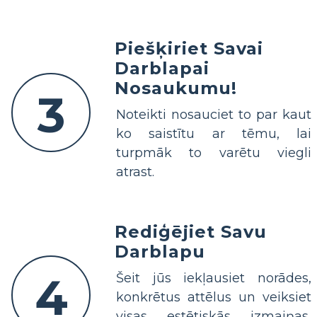
Piešķiriet Savai
Darblapai
Nosaukumu!
3
Noteikti nosauciet to par kaut
ko saistītu ar tēmu, lai
turpmāk to varētu viegli
atrast.
Rediģējiet Savu
Darblapu
4
Šeit jūs iekļausiet norādes,
konkrētus attēlus un veiksiet
visas estētiskās izmaiņas,