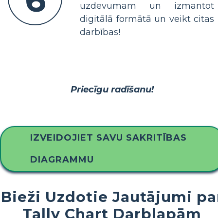
6
uzdevumam un izmantot
digitālā formātā un veikt citas
darbības!
Priecīgu radīšanu!
IZVEIDOJIET SAVU SAKRITĪBAS
DIAGRAMMU
Bieži Uzdotie Jautājumi pa
Tally Chart Darblapām