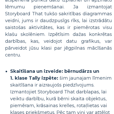
atspēriena punkts datu izpratnei un apzinātu
lēmumu pieņemšanai. Ja izmantojat
Storyboard That tukšo sakritības diagrammas
veidni, jums ir daudzpusīgs rīks, lai izstrādātu
saistošas ​​aktivitātes, kas ir piemērotas visu
klašu skolēniem. Izpētīsim dažas konkrētas
darbības, kas, veidojot datu grafikus, var
pārveidot jūsu klasi par jēgpilnas mācīšanās
centru.
Skaitīšana un izveide: bērnudārzs un
1. klase Tally izpēte:
šim jaunajam līmenim
skaitīšana ir aizraujošs piedzīvojums.
Izmantojiet Storyboard That darblapas, lai
veiktu darbību, kurā bērni skaita objektus,
piemēram, krāsainas krelles, rotaļlietas vai
klases priekšmetus. Pēc tam viņi var attēlot