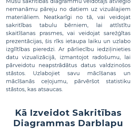
Mūsu sakritības diagrammu veidotājs atvieglo
nemanāmu pāreju no datiem uz vizuālajiem
materiāliem. Neatkarīgi no tā, vai veidojat
sakritības tabulu bērniem, lai attīstītu
skaitīšanas prasmes, vai veidojat sarežģītas
prezentācijas, šis rīks ietaupa laiku un uzlabo
izglītības pieredzi. Ar pārliecību iedziļinieties
datu vizualizācijā, izmantojot radošumu, lai
pārveidotu neapstrādātus datus valdzinošos
stāstos. Uzlabojiet savu mācīšanas un
mācīšanās ceļojumu, pārvēršot statistiku
stāstos, kas atsaucas.
Kā Izveidot Sakritības
Diagrammas Darblapu