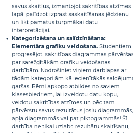
savus skaitļus, izmantojot sakritības atzīmes
lapā, palīdzot izprast saskaitīšanas jēdzienu
un likt pamatus turpmākai datu
interpretācijai.
Kategorizēšana un salīdzināšana:
Elementāra grafiku veidošana.
Studentiem
progresējot, sakritības diagrammas pārvērša
par sarežģītākām grafiku veidošanas
darbībām. Nodrošiniet viņiem darblapas ar
tādām kategorijām kā iecienītākās saldējum
garšas. Bērni apkopo atbildes no saviem
klasesbiedriem, lai izveidotu datu kopu,
veidotu sakritības atzīmes un pēc tam
pārvērstu savus rezultātus joslu diagrammās
apļa diagrammās vai pat piktogrammās! Šī
darbība ne tikai uzlabo rezultātu skaitīšanu,