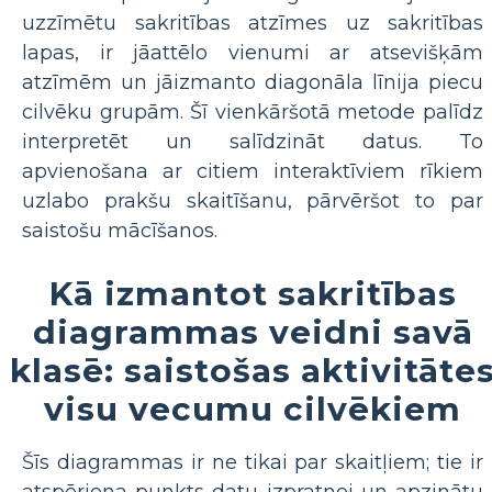
uzzīmētu sakritības atzīmes uz sakritības
lapas, ir jāattēlo vienumi ar atsevišķām
atzīmēm un jāizmanto diagonāla līnija piecu
cilvēku grupām. Šī vienkāršotā metode palīdz
interpretēt un salīdzināt datus. To
apvienošana ar citiem interaktīviem rīkiem
uzlabo prakšu skaitīšanu, pārvēršot to par
saistošu mācīšanos.
Kā izmantot sakritības
diagrammas veidni savā
klasē: saistošas ​​aktivitāte
visu vecumu cilvēkiem
Šīs diagrammas ir ne tikai par skaitļiem; tie ir