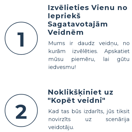
Izvēlieties Vienu no
Iepriekš
Sagatavotajām
1
Veidnēm
Mums ir daudz veidņu, no
kurām izvēlēties. Apskatiet
mūsu piemēru, lai gūtu
iedvesmu!
Noklikšķiniet uz
"Kopēt veidni"
2
Kad tas būs izdarīts, jūs tiksit
novirzīts uz scenārija
veidotāju.