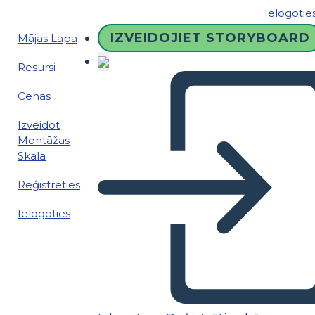
Ielogotie
IZVEIDOJIET STORYBOARD
Mājas Lapa
Resursi
Cenas
Izveidot
Montāžas
Skala
Reģistrēties
Ielogoties