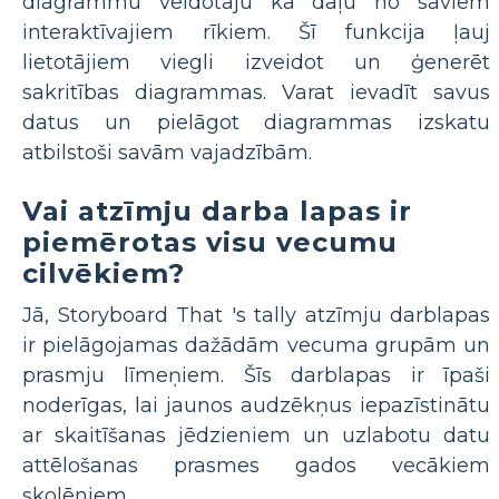
diagrammu veidotāju kā daļu no saviem
interaktīvajiem rīkiem. Šī funkcija ļauj
lietotājiem viegli izveidot un ģenerēt
sakritības diagrammas. Varat ievadīt savus
datus un pielāgot diagrammas izskatu
atbilstoši savām vajadzībām.
Vai atzīmju darba lapas ir
piemērotas visu vecumu
cilvēkiem?
Jā, Storyboard That 's tally atzīmju darblapas
ir pielāgojamas dažādām vecuma grupām un
prasmju līmeņiem. Šīs darblapas ir īpaši
noderīgas, lai jaunos audzēkņus iepazīstinātu
ar skaitīšanas jēdzieniem un uzlabotu datu
attēlošanas prasmes gados vecākiem
skolēniem.