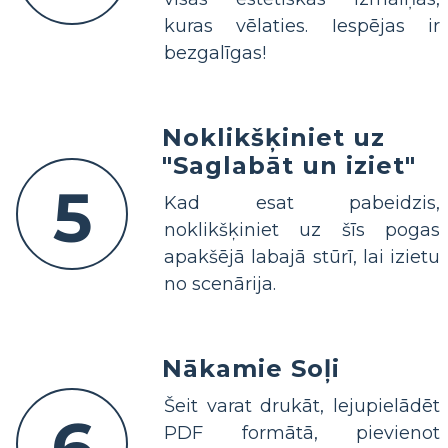
kuras vēlaties. Iespējas ir
bezgalīgas!
Noklikšķiniet uz
"Saglabāt un iziet"
5
Kad esat pabeidzis,
noklikšķiniet uz šīs pogas
apakšējā labajā stūrī, lai izietu
no scenārija.
Nākamie Soļi
Šeit varat drukāt, lejupielādēt
PDF formātā, pievienot