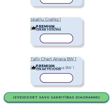
Skaitļu Grafiks 1
PREMIUM
IZKĀRTOJUMS
KOPĒT VEIDNI
Tally Chart Ainava BW 1
PREMIUM
IZKĀRTOJUMS
KOPĒT VEIDNI
IZVEIDOJIET SAVU SAKRITĪBAS DIAGRAMMU