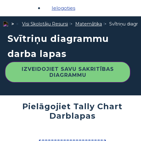
Ielogoties
Visi Skolotāju Resursi
Matemātika
Svītriņu diag
Svītriņu diagrammu
darba lapas
IZVEIDOJIET SAVU SAKRITĪBAS
DIAGRAMMU
Pielāgojiet Tally Chart
Darblapas