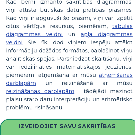
Kad bērni izmanto sakritības diagrammas,
viņi attīsta būtiskas datu pratības prasmes.
Kad viņi ir apguvuši šo prasmi, viņi var izpētīt
citus vērtīgus resursus, piemēram,
tabulas
diagrammas veidni
un
apļa diagrammas
veidni
. Šie rīki dod viņiem iespēju attēlot
informāciju dažādos formātos, paplašinot viņu
analītiskās spējas. Pārsniedzot skaitīšanu, viņi
var iedziļināties matemātiskajos jēdzienos,
piemēram, atņemšanā ar mūsu
atņemšanas
darblapām
un reizināšanā ar mūsu
reizināšanas darblapām
, tādējādi mazinot
plaisu starp datu interpretāciju un aritmētisko
problēmu risināšanu.
IZVEIDOJIET SAVU SAKRITĪBAS