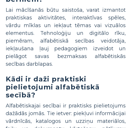
Lai mācīšanās būtu saistoša, varat izmantot
praktiskas aktivitātes, interaktīvas spēles,
vārdu mīklas un iekļaut tēmas vai vizuālos
elementus. Tehnoloģiju un digitālo rīku,
piemēram, alfabētiskā secības veidotāja,
iekļaušana ļauj pedagogiem izveidot un
pielāgot savas bezmaksas alfabētiskās
secības darblapas.
Kādi ir daži praktiski
pielietojumi alfabētiskā
secībā?
Alfabētiskajai secībai ir praktisks pielietojums
dažādās jomās. Tie ietver: piekļuvi informācijai
vārdnīcās, katalogos un uzziņu materiālos,