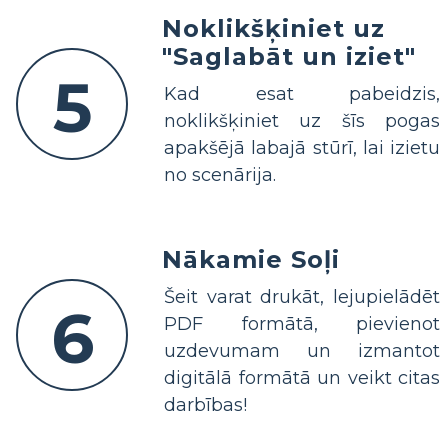
Noklikšķiniet uz
"Saglabāt un iziet"
5
Kad esat pabeidzis,
noklikšķiniet uz šīs pogas
apakšējā labajā stūrī, lai izietu
no scenārija.
Nākamie Soļi
Šeit varat drukāt, lejupielādēt
6
PDF formātā, pievienot
uzdevumam un izmantot
digitālā formātā un veikt citas
darbības!