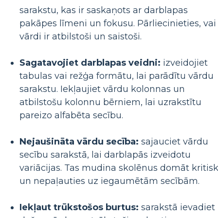
sarakstu, kas ir saskaņots ar darblapas
pakāpes līmeni un fokusu. Pārliecinieties, vai
vārdi ir atbilstoši un saistoši.
Sagatavojiet darblapas veidni:
izveidojiet
tabulas vai režģa formātu, lai parādītu vārdu
sarakstu. Iekļaujiet vārdu kolonnas un
atbilstošu kolonnu bērniem, lai uzrakstītu
pareizo alfabēta secību.
Nejaušināta vārdu secība:
sajauciet vārdu
secību sarakstā, lai darblapās izveidotu
variācijas. Tas mudina skolēnus domāt kritisk
un nepaļauties uz iegaumētām secībām.
Iekļaut trūkstošos burtus:
sarakstā ievadiet