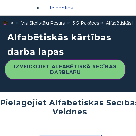
Ielogoties
Visi Skolotāju Resursi
3-5. Pakāpes
Alfabētiskās k
Alfabētiskās kārtības
darba lapas
IZVEIDOJIET ALFABĒTISKĀ SECĪBAS
DARBLAPU
Pielāgojiet Alfabētiskās Secība
Veidnes