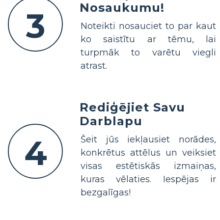
Nosaukumu!
3
Noteikti nosauciet to par kaut
ko saistītu ar tēmu, lai
turpmāk to varētu viegli
atrast.
Rediģējiet Savu
Darblapu
4
Šeit jūs iekļausiet norādes,
konkrētus attēlus un veiksiet
visas estētiskās izmaiņas,
kuras vēlaties. Iespējas ir
bezgalīgas!