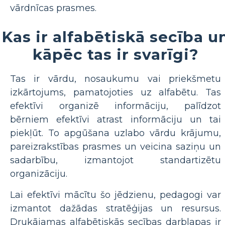
vārdnīcas prasmes.
Kas ir alfabētiskā secība u
kāpēc tas ir svarīgi?
Tas ir vārdu, nosaukumu vai priekšmetu
izkārtojums, pamatojoties uz alfabētu. Tas
efektīvi organizē informāciju, palīdzot
bērniem efektīvi atrast informāciju un tai
piekļūt. To apgūšana uzlabo vārdu krājumu,
pareizrakstības prasmes un veicina saziņu un
sadarbību, izmantojot standartizētu
organizāciju.
Lai efektīvi mācītu šo jēdzienu, pedagogi var
izmantot dažādas stratēģijas un resursus.
Drukājamas alfabētiskās secības darblapas ir