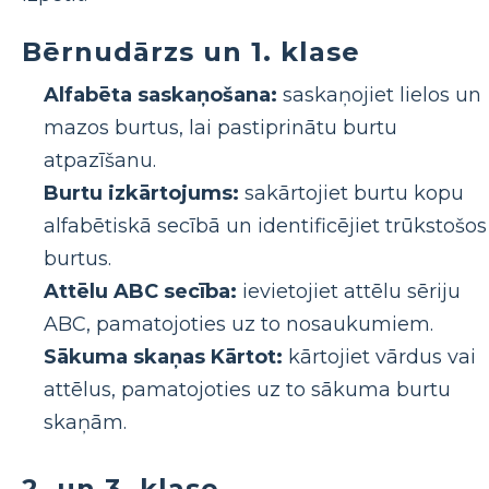
Bērnudārzs un 1. klase
Alfabēta saskaņošana:
saskaņojiet lielos un
mazos burtus, lai pastiprinātu burtu
atpazīšanu.
Burtu izkārtojums:
sakārtojiet burtu kopu
alfabētiskā secībā un identificējiet trūkstošos
burtus.
Attēlu ABC secība:
ievietojiet attēlu sēriju
ABC, pamatojoties uz to nosaukumiem.
Sākuma skaņas Kārtot:
kārtojiet vārdus vai
attēlus, pamatojoties uz to sākuma burtu
skaņām.
2. un 3. klase