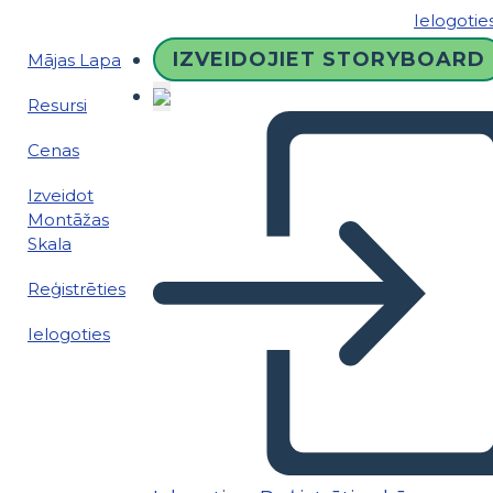
Ielogotie
IZVEIDOJIET STORYBOARD
Mājas Lapa
Resursi
Cenas
Izveidot
Montāžas
Skala
Reģistrēties
Ielogoties