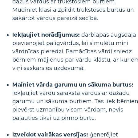
dažus vārdus ar trūkstošiem burtiem.
Mudiniet klasi aizpildīt trūkstošos burtus un
sakārtot vārdus pareizā secībā.
Iekļaujiet norādījumus:
darblapas augšdaļā
pievienojiet palīgvārdus, lai simulētu mini
vārdnīcas pieredzi. Pamācības vārdi sniedz
bērniem mājienus par vārdu klāstu, ar kurie
viņi saskarsies uzdevumā.
Mainiet vārda garumu un sākuma burtus:
iekļaujiet vārdu sarakstā vārdus ar dažādu
garumu un sākuma burtiem. Tas liek bērnie
pievērst uzmanību visam vārdam, nevis
paļauties tikai uz pirmo burtu.
Izveidot vairākas versijas:
ģenerējiet