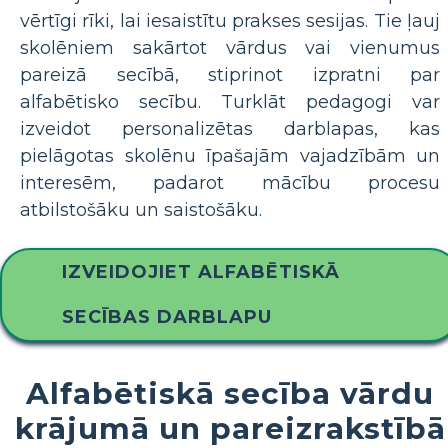
vērtīgi rīki, lai iesaistītu prakses sesijas. Tie ļauj
skolēniem sakārtot vārdus vai vienumus
pareizā secībā, stiprinot izpratni par
alfabētisko secību. Turklāt pedagogi var
izveidot personalizētas darblapas, kas
pielāgotas skolēnu īpašajām vajadzībām un
interesēm, padarot mācību procesu
atbilstošāku un saistošāku.
IZVEIDOJIET ALFABĒTISKĀ
SECĪBAS DARBLAPU
Alfabētiskā secība vārdu
krājumā un pareizrakstībā