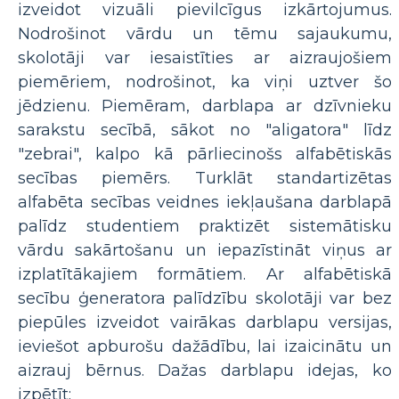
izveidot vizuāli pievilcīgus izkārtojumus.
Nodrošinot vārdu un tēmu sajaukumu,
skolotāji var iesaistīties ar aizraujošiem
piemēriem, nodrošinot, ka viņi uztver šo
jēdzienu. Piemēram, darblapa ar dzīvnieku
sarakstu secībā, sākot no "aligatora" līdz
"zebrai", kalpo kā pārliecinošs alfabētiskās
secības piemērs. Turklāt standartizētas
alfabēta secības veidnes iekļaušana darblapā
palīdz studentiem praktizēt sistemātisku
vārdu sakārtošanu un iepazīstināt viņus ar
izplatītākajiem formātiem. Ar alfabētiskā
secību ģeneratora palīdzību skolotāji var bez
piepūles izveidot vairākas darblapu versijas,
ieviešot apburošu dažādību, lai izaicinātu un
aizrauj bērnus. Dažas darblapu idejas, ko
izpētīt: