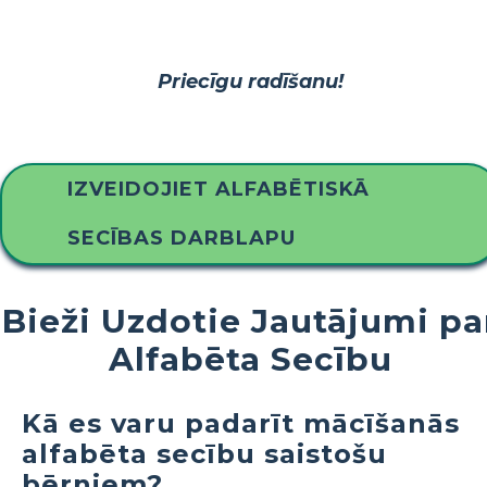
Priecīgu radīšanu!
IZVEIDOJIET ALFABĒTISKĀ
SECĪBAS DARBLAPU
Bieži Uzdotie Jautājumi pa
Alfabēta Secību
Kā es varu padarīt mācīšanās
alfabēta secību saistošu
bērniem?