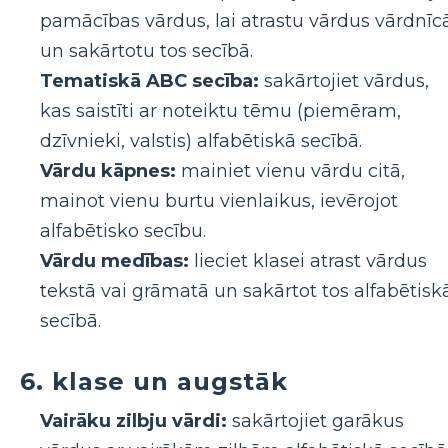
pamācības vārdus, lai atrastu vārdus vārdnīc
un sakārtotu tos secībā.
Tematiskā ABC secība:
sakārtojiet vārdus,
kas saistīti ar noteiktu tēmu (piemēram,
dzīvnieki, valstis) alfabētiskā secībā.
Vārdu kāpnes:
mainiet vienu vārdu citā,
mainot vienu burtu vienlaikus, ievērojot
alfabētisko secību.
Vārdu medības:
lieciet klasei atrast vārdus
tekstā vai grāmatā un sakārtot tos alfabētisk
secībā.
6. klase un augstāk
Vairāku zilbju vārdi:
sakārtojiet garākus