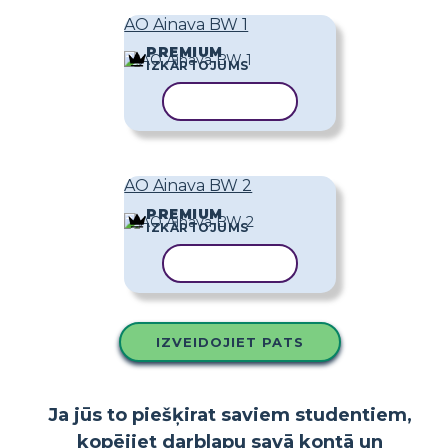
AO Ainava BW 1
PREMIUM
IZKĀRTOJUMS
KOPĒT VEIDNI
AO Ainava BW 2
PREMIUM
IZKĀRTOJUMS
KOPĒT VEIDNI
IZVEIDOJIET PATS
Ja jūs to piešķirat saviem studentiem,
kopējiet darblapu savā kontā un