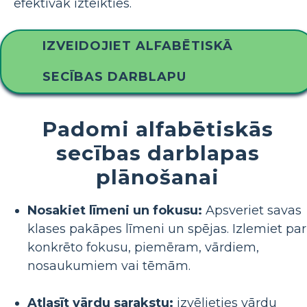
efektīvāk izteikties.
IZVEIDOJIET ALFABĒTISKĀ
SECĪBAS DARBLAPU
Padomi alfabētiskās
secības darblapas
plānošanai
Nosakiet līmeni un fokusu:
Apsveriet savas
klases pakāpes līmeni un spējas. Izlemiet par
konkrēto fokusu, piemēram, vārdiem,
nosaukumiem vai tēmām.
Atlasīt vārdu sarakstu:
izvēlieties vārdu