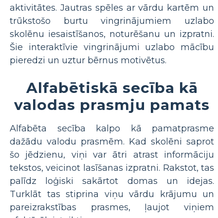
aktivitātes. Jautras spēles ar vārdu kartēm un
trūkstošo burtu vingrinājumiem uzlabo
skolēnu iesaistīšanos, noturēšanu un izpratni.
Šie interaktīvie vingrinājumi uzlabo mācību
pieredzi un uztur bērnus motivētus.
Alfabētiskā secība kā
valodas prasmju pamats
Alfabēta secība kalpo kā pamatprasme
dažādu valodu prasmēm. Kad skolēni saprot
šo jēdzienu, viņi var ātri atrast informāciju
tekstos, veicinot lasīšanas izpratni. Rakstot, tas
palīdz loģiski sakārtot domas un idejas.
Turklāt tas stiprina viņu vārdu krājumu un
pareizrakstības prasmes, ļaujot viņiem