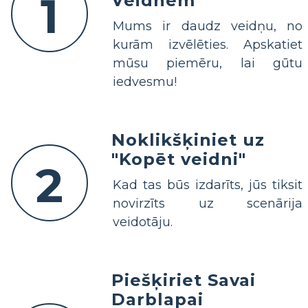
1
Veidnēm
Mums ir daudz veidņu, no
kurām izvēlēties. Apskatiet
mūsu piemēru, lai gūtu
iedvesmu!
Noklikšķiniet uz
"Kopēt veidni"
2
Kad tas būs izdarīts, jūs tiksit
novirzīts uz scenārija
veidotāju.
Piešķiriet Savai
Darblapai