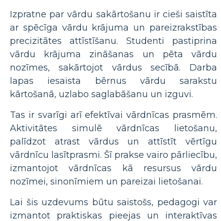
Izpratne par vārdu sakārtošanu ir cieši saistīta
ar spēcīga vārdu krājuma un pareizrakstības
precizitātes attīstīšanu. Studenti pastiprina
vārdu krājuma zināšanas un pēta vārdu
nozīmes, sakārtojot vārdus secībā. Darba
lapas iesaista bērnus vārdu sarakstu
kārtošanā, uzlabo saglabāšanu un izguvi.
Tas ir svarīgi arī efektīvai vārdnīcas prasmēm.
Aktivitātes simulē vārdnīcas lietošanu,
palīdzot atrast vārdus un attīstīt vērtīgu
vārdnīcu lasītprasmi. Šī prakse vairo pārliecību,
izmantojot vārdnīcas kā resursus vārdu
nozīmei, sinonīmiem un pareizai lietošanai.
Lai šis uzdevums būtu saistošs, pedagogi var
izmantot praktiskas pieejas un interaktīvas