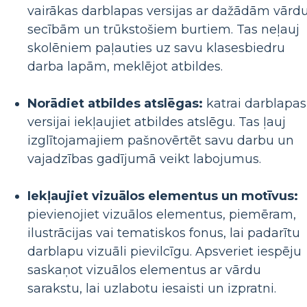
vairākas darblapas versijas ar dažādām vārd
secībām un trūkstošiem burtiem. Tas neļauj
skolēniem paļauties uz savu klasesbiedru
darba lapām, meklējot atbildes.
Norādiet atbildes atslēgas:
katrai darblapas
versijai iekļaujiet atbildes atslēgu. Tas ļauj
izglītojamajiem pašnovērtēt savu darbu un
vajadzības gadījumā veikt labojumus.
Iekļaujiet vizuālos elementus un motīvus:
pievienojiet vizuālos elementus, piemēram,
ilustrācijas vai tematiskos fonus, lai padarītu
darblapu vizuāli pievilcīgu. Apsveriet iespēju
saskaņot vizuālos elementus ar vārdu
sarakstu, lai uzlabotu iesaisti un izpratni.