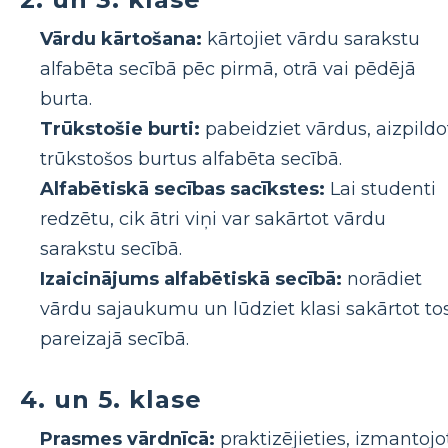
Vārdu kārtošana:
kārtojiet vārdu sarakstu
alfabēta secībā pēc pirmā, otrā vai pēdējā
burta.
Trūkstošie burti:
pabeidziet vārdus, aizpildo
trūkstošos burtus alfabēta secībā.
Alfabētiskā secības sacīkstes:
Lai studenti
redzētu, cik ātri viņi var sakārtot vārdu
sarakstu secībā.
Izaicinājums alfabētiskā secībā:
norādiet
vārdu sajaukumu un lūdziet klasi sakārtot to
pareizajā secībā.
4. un 5. klase
Prasmes vārdnīcā:
praktizējieties, izmantojo