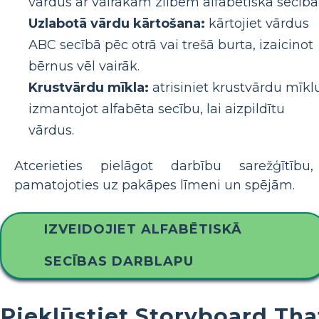
vārdus ar vairākām zilbēm alfabētiskā secībā
Uzlabotā vārdu kārtošana:
kārtojiet vārdus
ABC secībā pēc otrā vai trešā burta, izaicinot
bērnus vēl vairāk.
Krustvārdu mīkla:
atrisiniet krustvārdu mīkl
izmantojot alfabēta secību, lai aizpildītu
vārdus.
Atcerieties pielāgot darbību sarežģītību,
pamatojoties uz pakāpes līmeni un spējām.
IZVEIDOJIET ALFABĒTISKĀ
SECĪBAS DARBLAPU
Piekļūstiet Storyboard Tha