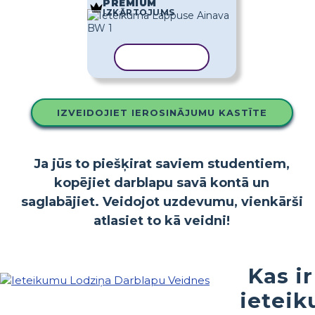
PREMIUM
IZKĀRTOJUMS
KOPĒT VEIDNI
IZVEIDOJIET IEROSINĀJUMU KASTĪTE
Ja jūs to piešķirat saviem studentiem,
kopējiet darblapu savā kontā un
saglabājiet. Veidojot uzdevumu, vienkārši
atlasiet to kā veidni!
Kas ir
ieteik