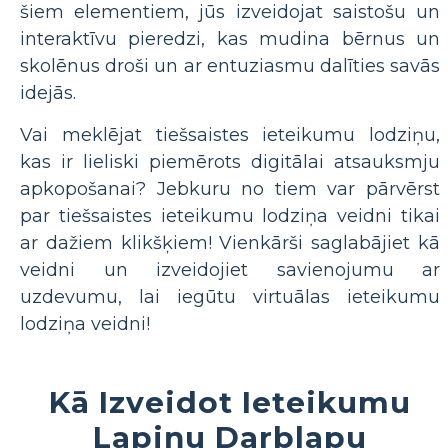
šiem elementiem, jūs izveidojat saistošu un
interaktīvu pieredzi, kas mudina bērnus un
skolēnus droši un ar entuziasmu dalīties savās
idejās.
Vai meklējat tiešsaistes ieteikumu lodziņu,
kas ir lieliski piemērots digitālai atsauksmju
apkopošanai? Jebkuru no tiem var pārvērst
par tiešsaistes ieteikumu lodziņa veidni tikai
ar dažiem klikšķiem! Vienkārši saglabājiet kā
veidni un izveidojiet savienojumu ar
uzdevumu, lai iegūtu virtuālas ieteikumu
lodziņa veidni!
Kā Izveidot Ieteikumu
Lapiņu Darblapu