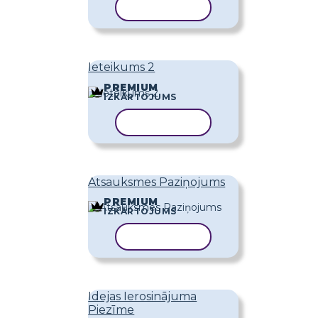
KOPĒT VEIDNI
Ieteikums 2
PREMIUM
IZKĀRTOJUMS
KOPĒT VEIDNI
Atsauksmes Paziņojums
PREMIUM
IZKĀRTOJUMS
KOPĒT VEIDNI
Idejas Ierosinājuma
Piezīme