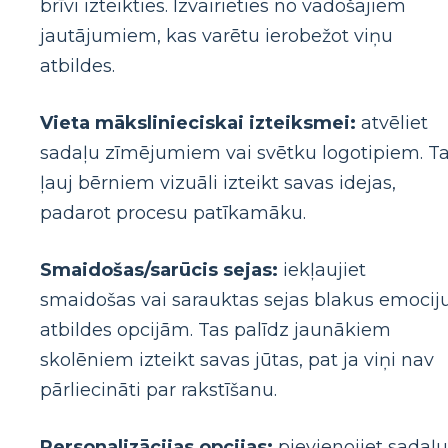
brīvi izteikties. Izvairieties no vadošajiem
jautājumiem, kas varētu ierobežot viņu
atbildes.
Vieta mākslinieciskai izteiksmei:
atvēliet
sadaļu zīmējumiem vai svētku logotipiem. T
ļauj bērniem vizuāli izteikt savas idejas,
padarot procesu patīkamāku.
Smaidošas/sarūcis sejas:
iekļaujiet
smaidošas vai sarauktas sejas blakus emocij
atbildes opcijām. Tas palīdz jaunākiem
skolēniem izteikt savas jūtas, pat ja viņi nav
pārliecināti par rakstīšanu.
Personalizācijas opcijas:
pievienojiet sadaļu