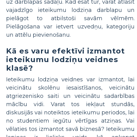
uz darblapas sadaļu. Kad esat tur, varat atlasīt
vajadzīgo ieteikumu lodziņa darblapu un
pielāgot to atbilstoši savām vēlmēm.
Pielāgošana var ietvert uzvedņu, kategoriju
un attēlu pievienošanu.
Kā es varu efektīvi izmantot
ieteikumu lodziņu veidnes
klasē?
Ieteikumu lodziņa veidnes var izmantot, lai
veicinātu skolēnu iesaistīšanos, veicinātu
atgriezenisko saiti un veicinātu sadarbības
mācību vidi. Varat tos iekļaut stundās,
diskusijās vai noteiktos ieteikumu periodos, lai
no studentiem iegūtu vērtīgas atziņas. Vai
vēlaties tos izmantot savā biznesā? Ieteikumu