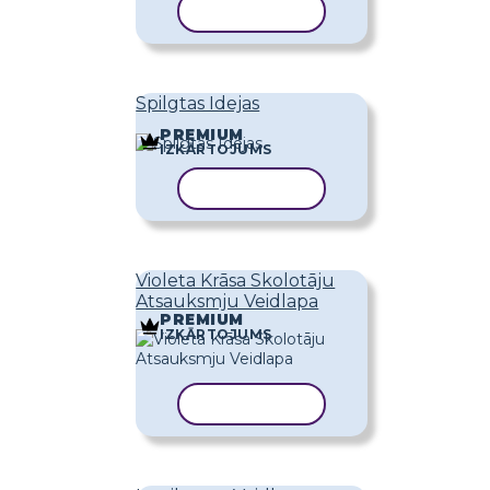
KOPĒT VEIDNI
Spilgtas Idejas
PREMIUM
IZKĀRTOJUMS
KOPĒT VEIDNI
Violeta Krāsa Skolotāju
Atsauksmju Veidlapa
PREMIUM
IZKĀRTOJUMS
KOPĒT VEIDNI