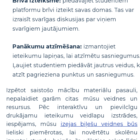
Brīva izteiksme:
piedāvājiet studentiem
platformu brīvi izteikt savas domas. Tas var
izraisīt svarīgas diskusijas par viņiem
svarīgiem jautājumiem.
Panākumu atzīmēšana:
izmantojiet
ieteikumu lapiņas, lai atzīmētu sasniegumus
Ļaujiet studentiem piedāvāt jautrus veidus, 
atzīt pagrieziena punktus un sasniegumus.
Izpētot saistošo mācību materiālu pasauli,
nepalaidiet garām citas mūsu veidnes un
resursus. Pēc interaktīvu un pievilcīgu
drukājamu ieteikumu veidlapu izstrādes,
iespējams, mūsu
izejas biļešu veidnes būs
lieliski piemērotas, lai novērtētu skolēnu