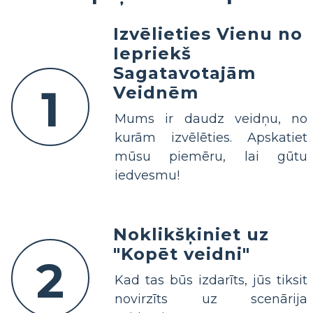
Izvēlieties Vienu no
Iepriekš
Sagatavotajām
1
Veidnēm
Mums ir daudz veidņu, no
kurām izvēlēties. Apskatiet
mūsu piemēru, lai gūtu
iedvesmu!
Noklikšķiniet uz
"Kopēt veidni"
2
Kad tas būs izdarīts, jūs tiksit
novirzīts uz scenārija