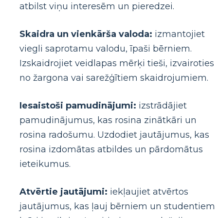
atbilst viņu interesēm un pieredzei.
Skaidra un vienkārša valoda:
izmantojiet
viegli saprotamu valodu, īpaši bērniem.
Izskaidrojiet veidlapas mērķi tieši, izvairoties
no žargona vai sarežģītiem skaidrojumiem.
Iesaistoši pamudinājumi:
izstrādājiet
pamudinājumus, kas rosina zinātkāri un
rosina radošumu. Uzdodiet jautājumus, kas
rosina izdomātas atbildes un pārdomātus
ieteikumus.
Atvērtie jautājumi:
iekļaujiet atvērtos
jautājumus, kas ļauj bērniem un studentiem