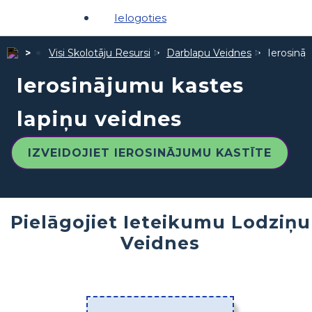
Ielogoties
Visi Skolotāju Resursi
Darblapu Veidnes
Ierosinā
Ierosinājumu kastes
lapiņu veidnes
IZVEIDOJIET IEROSINĀJUMU KASTĪTE
Pielāgojiet Ieteikumu Lodziņu
Veidnes