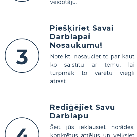
veidotāju.
Piešķiriet Savai
Darblapai
Nosaukumu!
3
Noteikti nosauciet to par kaut
ko saistītu ar tēmu, lai
turpmāk to varētu viegli
atrast.
Rediģējiet Savu
Darblapu
4
Šeit jūs iekļausiet norādes,
konkrētus attēlus un veiksiet