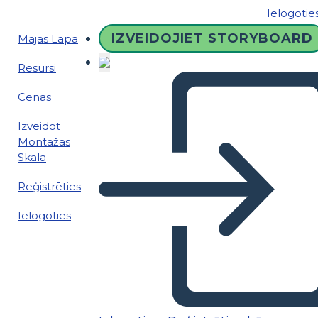
Ielogotie
IZVEIDOJIET STORYBOARD
Mājas Lapa
Resursi
Cenas
Izveidot
Montāžas
Skala
Reģistrēties
Ielogoties