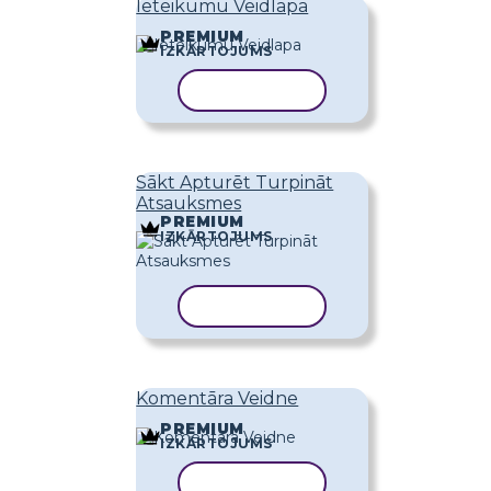
Ieteikumu Veidlapa
PREMIUM
IZKĀRTOJUMS
KOPĒT VEIDNI
Sākt Apturēt Turpināt
Atsauksmes
PREMIUM
IZKĀRTOJUMS
KOPĒT VEIDNI
Komentāra Veidne
PREMIUM
IZKĀRTOJUMS
KOPĒT VEIDNI