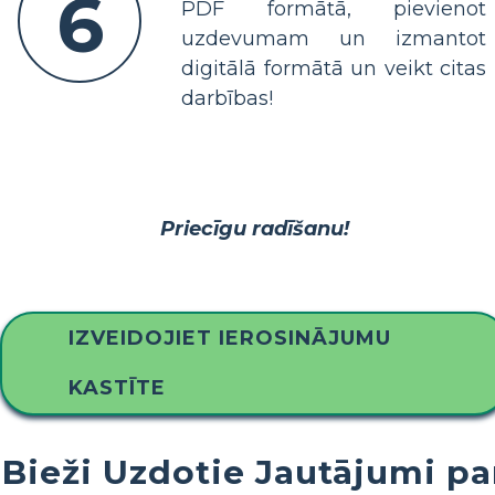
6
PDF formātā, pievienot
uzdevumam un izmantot
digitālā formātā un veikt citas
darbības!
Priecīgu radīšanu!
IZVEIDOJIET IEROSINĀJUMU
KASTĪTE
Bieži Uzdotie Jautājumi pa