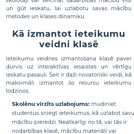
skolotāji var veicināt sadarbības mācību vidi
un gūt ieskatu, lai uzlabotu savas mācību
metodes un klases dinamiku.
Kā izmantot ieteikumu
veidni klasē
Ieteikumu veidnes izmantošana klasē paver
durvis uz interaktīvas iesaistes un vērtīgu
ieskatu pasauli. Šeit ir daži novatoriski veidi, kā
maksimāli izmantot šo resursu ieteikumu
lodziņos.
Skolēnu virzīts uzlabojums:
mudiniet
studentus sniegt ieteikumus, kā uzlabot sav
mācību pieredzi. Neatkarīgi no tā, vai tās ir
nodarbības klasē, mācību materiāli vai