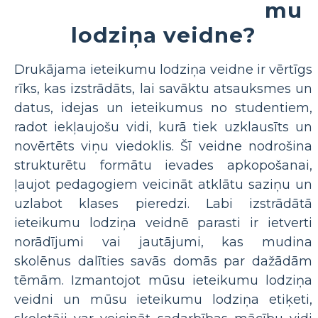
mu
lodziņa veidne?
Drukājama ieteikumu lodziņa veidne ir vērtīgs
rīks, kas izstrādāts, lai savāktu atsauksmes un
datus, idejas un ieteikumus no studentiem,
radot iekļaujošu vidi, kurā tiek uzklausīts un
novērtēts viņu viedoklis. Šī veidne nodrošina
strukturētu formātu ievades apkopošanai,
ļaujot pedagogiem veicināt atklātu saziņu un
uzlabot klases pieredzi. Labi izstrādātā
ieteikumu lodziņa veidnē parasti ir ietverti
norādījumi vai jautājumi, kas mudina
skolēnus dalīties savās domās par dažādām
tēmām. Izmantojot mūsu ieteikumu lodziņa
veidni un mūsu ieteikumu lodziņa etiķeti,