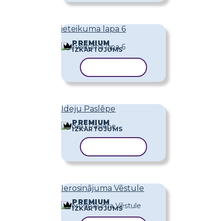
ieteikuma lapa 6
PREMIUM
IZKĀRTOJUMS
KOPĒT VEIDNI
Ideju Paslēpe
PREMIUM
IZKĀRTOJUMS
KOPĒT VEIDNI
Ierosinājuma Vēstule
PREMIUM
IZKĀRTOJUMS