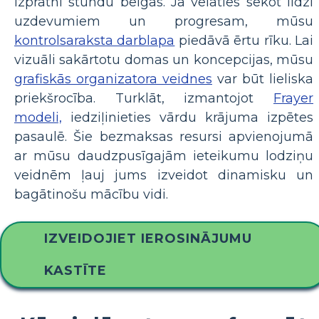
izpratni stundu beigās. Ja vēlaties sekot līdzi
uzdevumiem un progresam, mūsu
kontrolsaraksta darblapa
piedāvā ērtu rīku. Lai
vizuāli sakārtotu domas un koncepcijas, mūsu
grafiskās organizatora veidnes
var būt lieliska
priekšrocība. Turklāt, izmantojot
Frayer
modeli,
iedziļinieties vārdu krājuma izpētes
pasaulē. Šie bezmaksas resursi apvienojumā
ar mūsu daudzpusīgajām ieteikumu lodziņu
veidnēm ļauj jums izveidot dinamisku un
bagātinošu mācību vidi.
IZVEIDOJIET IEROSINĀJUMU
KASTĪTE