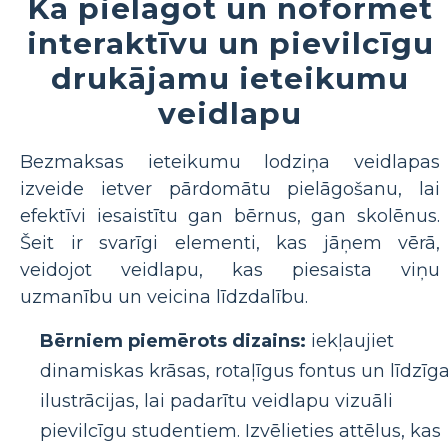
Kā pielāgot un noformēt
interaktīvu un pievilcīgu
drukājamu ieteikumu
veidlapu
Bezmaksas ieteikumu lodziņa veidlapas
izveide ietver pārdomātu pielāgošanu, lai
efektīvi iesaistītu gan bērnus, gan skolēnus.
Šeit ir svarīgi elementi, kas jāņem vērā,
veidojot veidlapu, kas piesaista viņu
uzmanību un veicina līdzdalību.
Bērniem piemērots dizains:
iekļaujiet
dinamiskas krāsas, rotaļīgus fontus un līdzīg
ilustrācijas, lai padarītu veidlapu vizuāli
pievilcīgu studentiem. Izvēlieties attēlus, kas