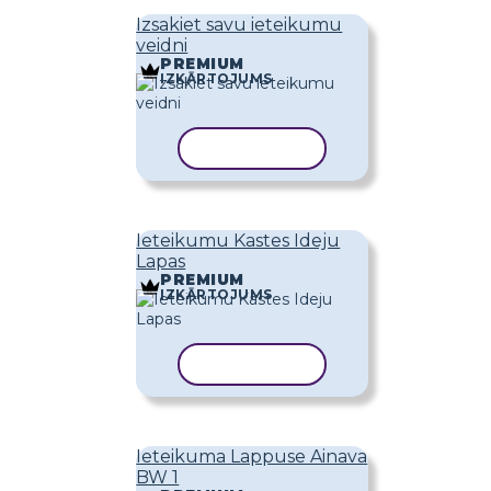
Izsakiet savu ieteikumu
veidni
PREMIUM
IZKĀRTOJUMS
KOPĒT VEIDNI
Ieteikumu Kastes Ideju
Lapas
PREMIUM
IZKĀRTOJUMS
KOPĒT VEIDNI
Ieteikuma Lappuse Ainava
BW 1