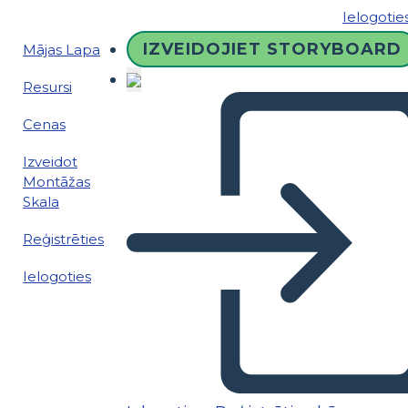
Ielogotie
IZVEIDOJIET STORYBOARD
Mājas Lapa
Resursi
Cenas
Izveidot
Montāžas
Skala
Reģistrēties
Ielogoties