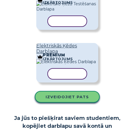
IZKĀRTOJUMS
KOPĒT VEIDNI
Elektriskās Ķēdes
Darblapa
PREMIUM
IZKĀRTOJUMS
KOPĒT VEIDNI
IZVEIDOJIET PATS
Ja jūs to piešķirat saviem studentiem,
kopējiet darblapu savā kontā un