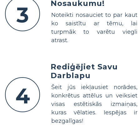
Nosaukumu!
3
Noteikti nosauciet to par kaut
ko saistītu ar tēmu, lai
turpmāk to varētu viegli
atrast.
Rediģējiet Savu
Darblapu
4
Šeit jūs iekļausiet norādes,
konkrētus attēlus un veiksiet
visas estētiskās izmaiņas,
kuras vēlaties. Iespējas ir
bezgalīgas!