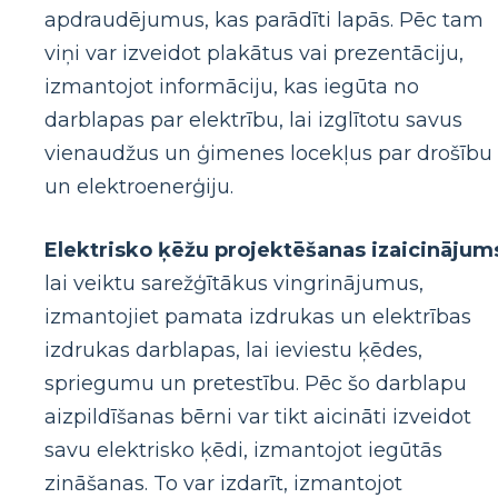
apdraudējumus, kas parādīti lapās. Pēc tam
viņi var izveidot plakātus vai prezentāciju,
izmantojot informāciju, kas iegūta no
darblapas par elektrību, lai izglītotu savus
vienaudžus un ģimenes locekļus par drošību
un elektroenerģiju.
Elektrisko ķēžu projektēšanas izaicinājum
lai veiktu sarežģītākus vingrinājumus,
izmantojiet pamata izdrukas un elektrības
izdrukas darblapas, lai ieviestu ķēdes,
spriegumu un pretestību. Pēc šo darblapu
aizpildīšanas bērni var tikt aicināti izveidot
savu elektrisko ķēdi, izmantojot iegūtās
zināšanas. To var izdarīt, izmantojot