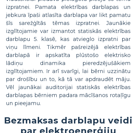
izpratnei. Pamata elektrības darblapas un
jebkura īpaši atlasīta darblapa var likt pamatu
šīs sarežģītās tēmas izpratnei. Jaunākie
izglītojamie var izmantot statiskās elektrības
darblapu 5. klasē, kas atvieglo izpratni par
viņu līmeni. Tikmēr pašreizējā elektrības
darblapā ir apskatīta plūstošo elektrisko
lādiņu dinamika pieredzējušākiem
izglītojamiem. Ir arī svarīgi, lai bērni uzzinātu
par drošību un to, kā tā var apdraudēt māju.
Vēl jaunākai auditorijai statiskās elektrības
darblapas bērniem padara mācīšanos rotaļīgu
un pieejamu.
Bezmaksas darblapu veidi
par elektroenerģiju