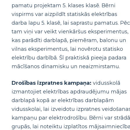
pamatu projektam 5. klases klasē. Bērni
vispirms var aizpildīt statiskās elektrības
darba lapu 5. klasē, lai saprastu pamatus. Pēc
tam viņi var veikt vienkāršus eksperimentus,
kas parādīti darblapā, piemēram, balonu un
vilnas eksperimentus, lai novērotu statisko
elektrību darbībā. Šī praktiskā pieeja padara
mācīšanos dinamisku un neaizmirstamu.
Drošības izpratnes kampaņa:
vidusskolā
izmantojiet elektrības apdraudējumu mājas
darblapā kopā ar elektrības darblapām
vidusskolai, lai izveidotu izpratnes veidošana
kampaņu par elektrodrošību. Bērni var strādā
grupās, lai noteiktu izplatītos mājsaimniecīb