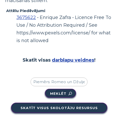
mācīšanās stiliem.
Attēlu Piedēvējumi
3675622
• Enrique Zafra • Licence Free To
Use / No Attribution Required / See
https://www.pexels.com/license/ for what
is not allowed
Skatīt visas
darblapu veidnes
!
MEKLĒT
SKATĪT VISUS SKOLOTĀJU RESURSUS