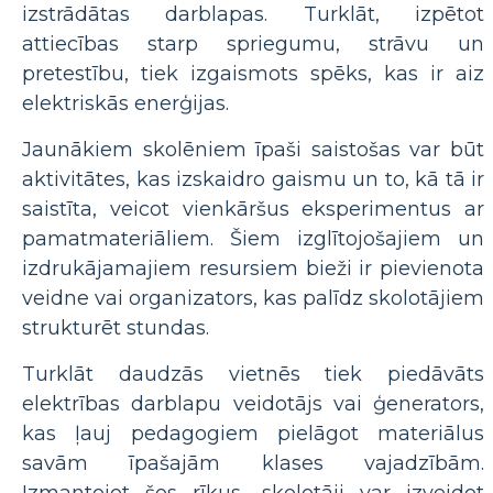
izstrādātas darblapas. Turklāt, izpētot
attiecības starp spriegumu, strāvu un
pretestību, tiek izgaismots spēks, kas ir aiz
elektriskās enerģijas.
Jaunākiem skolēniem īpaši saistošas var būt
aktivitātes, kas izskaidro gaismu un to, kā tā ir
saistīta, veicot vienkāršus eksperimentus ar
pamatmateriāliem. Šiem izglītojošajiem un
izdrukājamajiem resursiem bieži ir pievienota
veidne vai organizators, kas palīdz skolotājiem
strukturēt stundas.
Turklāt daudzās vietnēs tiek piedāvāts
elektrības darblapu veidotājs vai ģenerators,
kas ļauj pedagogiem pielāgot materiālus
savām īpašajām klases vajadzībām.
Izmantojot šos rīkus, skolotāji var izveidot