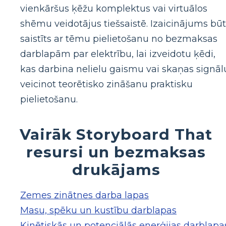
vienkāršus ķēžu komplektus vai virtuālos
shēmu veidotājus tiešsaistē. Izaicinājums bū
saistīts ar tēmu pielietošanu no bezmaksas
darblapām par elektrību, lai izveidotu ķēdi,
kas darbina nelielu gaismu vai skaņas signāl
veicinot teorētisko zināšanu praktisku
pielietošanu.
Vairāk Storyboard That
resursi un bezmaksas
drukājams
Zemes zinātnes darba lapas
Masu, spēku un kustību darblapas
Kinētiskās un potenciālās enerģijas darblapa