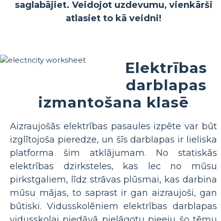
saglabājiet. Veidojot uzdevumu, vienkārši
atlasiet to kā veidni!
Elektrības
darblapas
izmantošana klasē
Aizraujošās elektrības pasaules izpēte var būt
izglītojoša pieredze, un šīs darblapas ir lieliska
platforma šim atklājumam. No statiskās
elektrības dzirksteles, kas lec no mūsu
pirkstgaliem, līdz strāvas plūsmai, kas darbina
mūsu mājas, to saprast ir gan aizraujoši, gan
būtiski. Vidusskolēniem elektrības darblapas
vidusskolai piedāvā pielāgotu pieeju šo tēmu