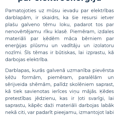
Pamatojoties uz mūsu ievadu par elektrības
darblapām, ir skaidrs, ka šie resursi ietver
plašu galveno tēmu loku, padarot tos par
nenovērtējamu rīku klasē. Piemēram, izdales
materiāli par ķēdēm māca bērniem par
enerģijas plūsmu un vadītāju un izolatoru
nozīmi. Šīs tēmas ir būtiskas, lai izprastu, kā
darbojas elektrība.
Darblapas, kurās galvenā uzmanība pievērsta
ķēžu formām, piemēram, paralēlām un
sērijveida shēmām, palīdz skolēniem saprast,
kā tiek savienotas ierīces viņu mājās. Ķēdes
pretestības jēdzienu, kas ir ļoti svarīgi, lai
saprastu, kāpēc daži materiāli darbojas labāk
nekā citi, var padarīt pieejamu, izmantojot labi