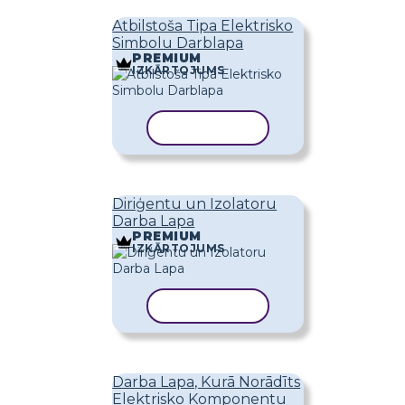
Atbilstoša Tipa Elektrisko
Simbolu Darblapa
PREMIUM
IZKĀRTOJUMS
KOPĒT VEIDNI
Diriģentu un Izolatoru
Darba Lapa
PREMIUM
IZKĀRTOJUMS
KOPĒT VEIDNI
Darba Lapa, Kurā Norādīts
Elektrisko Komponentu