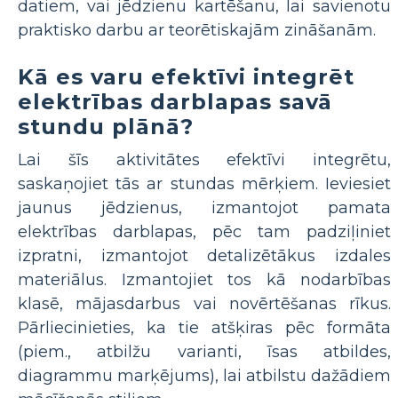
datiem, vai jēdzienu kartēšanu, lai savienotu
praktisko darbu ar teorētiskajām zināšanām.
Kā es varu efektīvi integrēt
elektrības darblapas savā
stundu plānā?
Lai šīs aktivitātes efektīvi integrētu,
saskaņojiet tās ar stundas mērķiem. Ieviesiet
jaunus jēdzienus, izmantojot pamata
elektrības darblapas, pēc tam padziļiniet
izpratni, izmantojot detalizētākus izdales
materiālus. Izmantojiet tos kā nodarbības
klasē, mājasdarbus vai novērtēšanas rīkus.
Pārliecinieties, ka tie atšķiras pēc formāta
(piem., atbilžu varianti, īsas atbildes,
diagrammu marķējums), lai atbilstu dažādiem