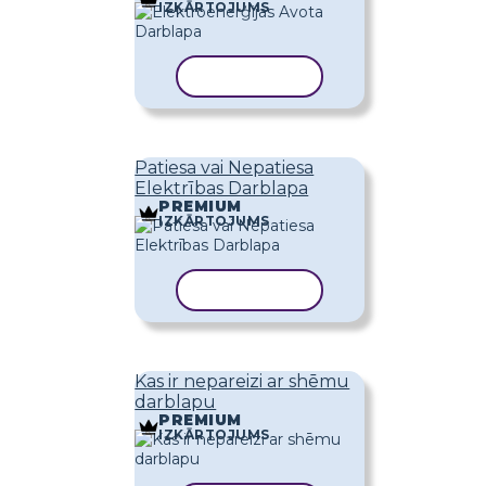
IZKĀRTOJUMS
KOPĒT VEIDNI
Patiesa vai Nepatiesa
Elektrības Darblapa
PREMIUM
IZKĀRTOJUMS
KOPĒT VEIDNI
Kas ir nepareizi ar shēmu
darblapu
PREMIUM
IZKĀRTOJUMS