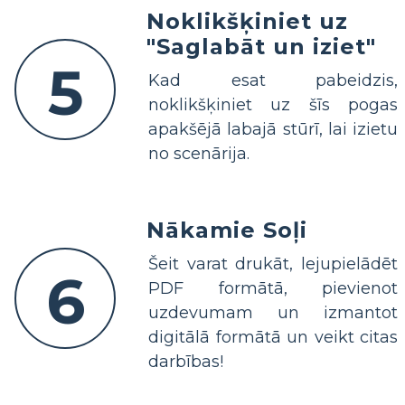
Noklikšķiniet uz
"Saglabāt un iziet"
5
Kad esat pabeidzis,
noklikšķiniet uz šīs pogas
apakšējā labajā stūrī, lai izietu
no scenārija.
Nākamie Soļi
Šeit varat drukāt, lejupielādēt
6
PDF formātā, pievienot
uzdevumam un izmantot
digitālā formātā un veikt citas
darbības!