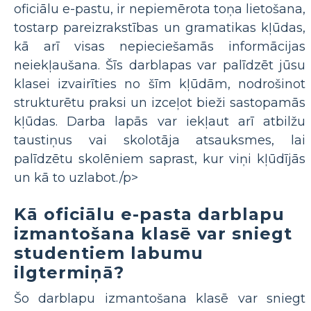
oficiālu e-pastu, ir nepiemērota toņa lietošana,
tostarp pareizrakstības un gramatikas kļūdas,
kā arī visas nepieciešamās informācijas
neiekļaušana. Šīs darblapas var palīdzēt jūsu
klasei izvairīties no šīm kļūdām, nodrošinot
strukturētu praksi un izceļot bieži sastopamās
kļūdas. Darba lapās var iekļaut arī atbilžu
taustiņus vai skolotāja atsauksmes, lai
palīdzētu skolēniem saprast, kur viņi kļūdījās
un kā to uzlabot./p>
Kā oficiālu e-pasta darblapu
izmantošana klasē var sniegt
studentiem labumu
ilgtermiņā?
Šo darblapu izmantošana klasē var sniegt