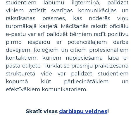
studentiem labumu ilgtermiņā, palīdzot
viņiem attīstīt svarīgas komunikācijas un
rakstīšanas prasmes, kas noderēs viņu
turpmākajā karjerā. Mācīšanās rakstīt oficiālu
e-pastu var arī palīdzēt bērniem radīt pozitīvu
pirmo iespaidu ar potenciālajiem darba
devējiem, kolēģiem un citiem profesionāliem
kontaktiem, kuriem nepieciešama laba e-
pasta etiķete. Turklāt šo prasmju praktizēšana
strukturētā vidē var palīdzēt studentiem
kopumā kļūt pārliecinātākiem un
efektīvākiem komunikatoriem.
Skatīt visas
darblapu veidnes
!