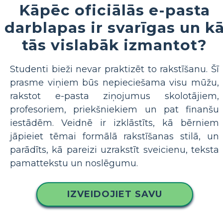
Kāpēc oficiālās e-pasta
darblapas ir svarīgas un k
tās vislabāk izmantot?
Studenti bieži nevar praktizēt to rakstīšanu. Šī
prasme viņiem būs nepieciešama visu mūžu,
rakstot e-pasta ziņojumus skolotājiem,
profesoriem, priekšniekiem un pat finanšu
iestādēm. Veidnē ir izklāstīts, kā bērniem
jāpieiet tēmai formālā rakstīšanas stilā, un
parādīts, kā pareizi uzrakstīt sveicienu, teksta
pamattekstu un noslēgumu.
IZVEIDOJIET SAVU