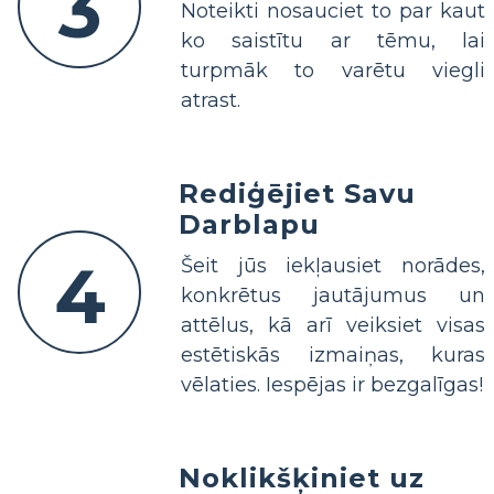
3
Noteikti nosauciet to par kaut
ko saistītu ar tēmu, lai
turpmāk to varētu viegli
atrast.
Rediģējiet Savu
Darblapu
4
Šeit jūs iekļausiet norādes,
konkrētus jautājumus un
attēlus, kā arī veiksiet visas
estētiskās izmaiņas, kuras
vēlaties. Iespējas ir bezgalīgas!
Noklikšķiniet uz