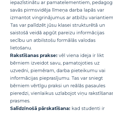
iepazīstinātu ar pamatelementiem, pedagog
savās pirmsvidēja līmeņa darba lapās var
izmantot vingrinājumus ar atbilžu variantiem
Tas var palīdzēt jūsu klasei strukturētā un
saistošā veidā apgūt pareizu informācijas
secību un atbilstošu formālās valodas
lietošanu.
Rakstīšanas prakse:
vēl viena ideja ir likt
bērniem izveidot savu, pamatojoties uz
uzvedni, piemēram, darba pieteikumu vai
informācijas pieprasījumu. Tas var sniegt
bērniem vērtīgu praksi un reālās pasaules
pieredzi, vienlaikus uzlabojot viņu rakstīšana
prasmes.
Salīdzinošā pārskatīšana:
kad studenti ir