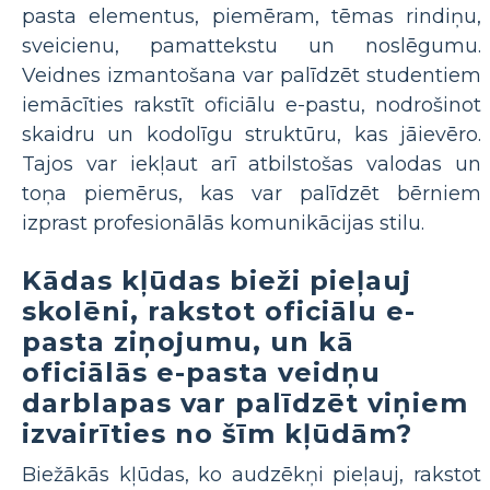
pasta elementus, piemēram, tēmas rindiņu,
sveicienu, pamattekstu un noslēgumu.
Veidnes izmantošana var palīdzēt studentiem
iemācīties rakstīt oficiālu e-pastu, nodrošinot
skaidru un kodolīgu struktūru, kas jāievēro.
Tajos var iekļaut arī atbilstošas valodas un
toņa piemērus, kas var palīdzēt bērniem
izprast profesionālās komunikācijas stilu.
Kādas kļūdas bieži pieļauj
skolēni, rakstot oficiālu e-
pasta ziņojumu, un kā
oficiālās e-pasta veidņu
darblapas var palīdzēt viņiem
izvairīties no šīm kļūdām?
Biežākās kļūdas, ko audzēkņi pieļauj, rakstot