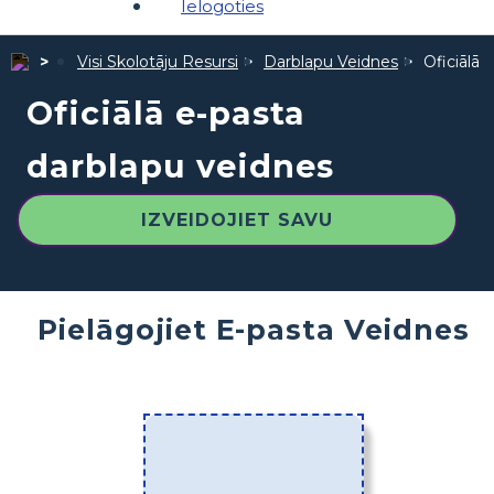
Ielogoties
Visi Skolotāju Resursi
Darblapu Veidnes
Oficiālā 
Oficiālā e-pasta
darblapu veidnes
IZVEIDOJIET SAVU
Pielāgojiet E-pasta Veidnes