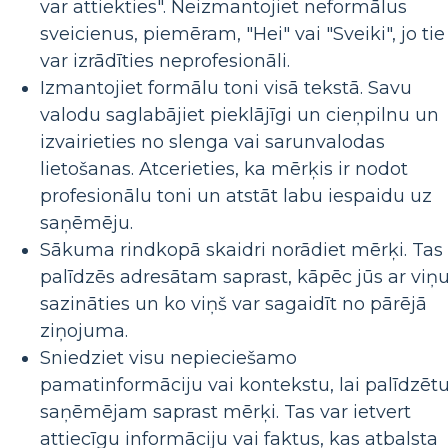
var attiekties". Neizmantojiet neformālus
sveicienus, piemēram, "Hei" vai "Sveiki", jo tie
var izrādīties neprofesionāli.
Izmantojiet formālu toni visā tekstā. Savu
valodu saglabājiet pieklājīgi un cieņpilnu un
izvairieties no slenga vai sarunvalodas
lietošanas. Atcerieties, ka mērķis ir nodot
profesionālu toni un atstāt labu iespaidu uz
saņēmēju.
Sākuma rindkopā skaidri norādiet mērķi. Tas
palīdzēs adresātam saprast, kāpēc jūs ar viņ
sazināties un ko viņš var sagaidīt no pārējā
ziņojuma.
Sniedziet visu nepieciešamo
pamatinformāciju vai kontekstu, lai palīdzēt
saņēmējam saprast mērķi. Tas var ietvert
attiecīgu informāciju vai faktus, kas atbalsta