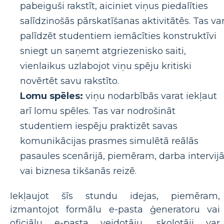
pabeiguši rakstīt, aiciniet viņus piedalīties
salīdzinošās pārskatīšanas aktivitātēs. Tas va
palīdzēt studentiem iemācīties konstruktīvi
sniegt un saņemt atgriezenisko saiti,
vienlaikus uzlabojot viņu spēju kritiski
novērtēt savu rakstīto.
Lomu spēles:
viņu nodarbībās varat iekļaut
arī lomu spēles. Tas var nodrošināt
studentiem iespēju praktizēt savas
komunikācijas prasmes simulētā reālās
pasaules scenārijā, piemēram, darba intervij
vai biznesa tikšanās reizē.
Iekļaujot šīs stundu idejas, piemēram,
izmantojot formālu e-pasta ģeneratoru vai
oficiālu e-pasta veidotāju, skolotāji var